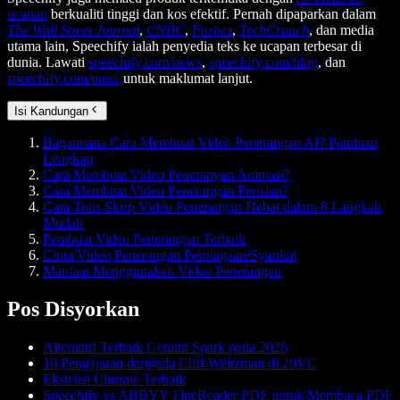
ucapan
berkualiti tinggi dan kos efektif. Pernah dipaparkan dalam
The Wall Street Journal
,
CNBC
,
Forbes
,
TechCrunch
, dan media
utama lain, Speechify ialah penyedia teks ke ucapan terbesar di
dunia. Lawati
speechify.com/news
,
speechify.com/blog
, dan
speechify.com/press
untuk maklumat lanjut.
Isi Kandungan
Bagaimana Cara Membuat Video Penerangan AI? Panduan
Lengkap
Cara Membuat Video Penerangan Animasi?
Cara Membuat Video Penerangan Perisian?
Cara Tulis Skrip Video Penerangan Hebat dalam 8 Langkah
Mudah
Pembuat Video Penerangan Terbaik
Cipta Video Penerangan Perniagaan/Syarikat
Manfaat Menggunakan Video Penerangan
Pos Disyorkan
Alternatif Terbaik Gemini Spark pada 2026
10 Pengajaran daripada Cliff Weitzman di 20VC
Ekstensi Chrome Terbaik
Speechify vs ABBYY FineReader PDF untuk Membaca PDF