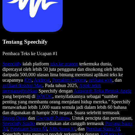
Tentang Speechify
Pembaca Teks ke Ucapan #1
Speechify
ialah platform
teks ke ucapan
terkemuka dunia,
dipercayai oleh lebih 50 juta pengguna dan disokong oleh lebih
daripada 500,000 ulasan lima bintang merentasi aplikasi teks ke
ucapannya
iOS
,
Android
,
Pemalam Chrome
,
aplikasi web
, dan
aplikasi desktop Mac
. Pada tahun 2025,
Apple telah
menganugerahkan
Speechify dengan
Anugerah Reka Bentuk Apple
yang berprestij di
WWDC
, menyifatkannya sebagai “sumber
penting yang membantu orang menjalani hidup mereka.” Speechify
menawarkan lebih 1,000 suara semula jadi dalam lebih 60 bahasa
dan digunakan di hampir 200 negara. Suara selebriti termasuk
Snoop Dogg
dan
Gwyneth Paltrow
. Untuk pencipta dan perniagaan,
Speechify Studio
menyediakan alat canggih termasuk
Penjana Suara
AI
,
Penduaan Suara AI
,
Alih Suara AI
, dan
Penukar Suara AI
.
Speechify juga memacu produk terkemuka dengan
API teks ke