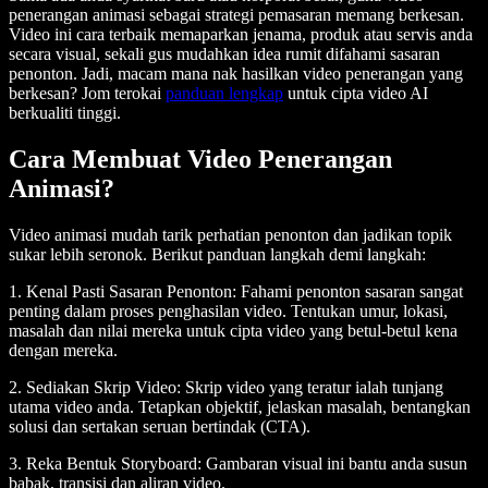
penerangan animasi sebagai strategi pemasaran memang berkesan.
Video ini cara terbaik memaparkan jenama, produk atau servis anda
secara visual, sekali gus mudahkan idea rumit difahami sasaran
penonton. Jadi, macam mana nak hasilkan video penerangan yang
berkesan? Jom terokai
panduan lengkap
untuk cipta video AI
berkualiti tinggi.
Cara Membuat Video Penerangan
Animasi?
Video animasi mudah tarik perhatian penonton dan jadikan topik
sukar lebih seronok. Berikut panduan langkah demi langkah:
1. Kenal Pasti Sasaran Penonton:
Fahami penonton sasaran sangat
penting dalam proses penghasilan video. Tentukan umur, lokasi,
masalah dan nilai mereka untuk cipta video yang betul-betul kena
dengan mereka.
2. Sediakan Skrip Video:
Skrip video yang teratur ialah tunjang
utama video anda. Tetapkan objektif, jelaskan masalah, bentangkan
solusi dan sertakan seruan bertindak (CTA).
3. Reka Bentuk Storyboard:
Gambaran visual ini bantu anda susun
babak, transisi dan aliran video.