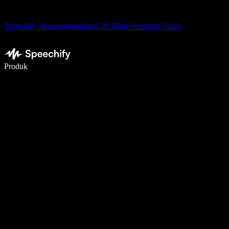
Speechify Memperkenalkan Ciri Dikte Penaipan Suara
Tulis 5× lebih pantas dengan menaip menggunakan suara
Produk
Ketahui Lebih Lanjut