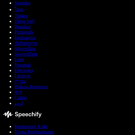
Svenska
ไทย
Türkçe
Tiếng Việt
Română
Português
Български
ქართული
Slovenčina
Slovenščina
Eesti
Hrvatski
Ελληνικά
Lietuvių
עברית
Bahasa Indonesia
বাংলা
Català
اردو
Keutamaan Kuki
Terma Perkhidmatan