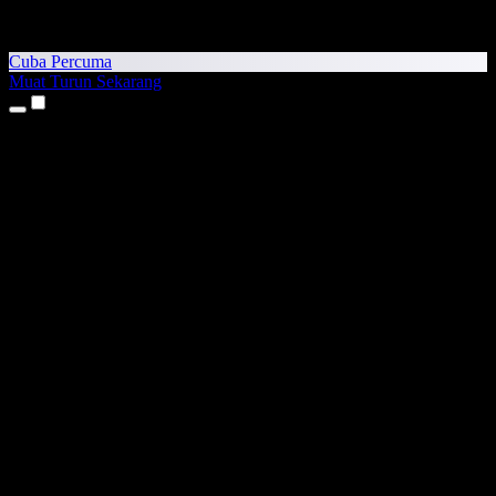
Cuba Percuma
Muat Turun Sekarang
Produk
Teks kepada Pertuturan
Aplikasi iPhone & iPad
Aplikasi Android
Sambungan Chrome
Sambungan Edge
Aplikasi Web
Aplikasi Mac
Aplikasi Windows