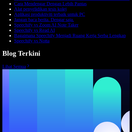
Cara Mendengar Dengan Lebih Pantas
Alat penyelidikan tesis kolej
Aplikasi produktiviti terbaik untuk PC
Jangan baca berita. Dengar saja.
Speechify vs Zoom AI Note Taker
Speechify vs Read AI
Bagaimana Speechify Menjadi Ruang Kerja Serba Lengkap
Speechify vs Notta
Blog Terkini
Lihat Semua