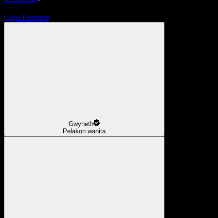
Cuba Percuma
Gwyneth
Pelakon wanita