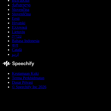
Български
ქართული
Slovenčina
Slovenščina
Eesti
Hrvatski
Ελληνικά
Lietuvių
עברית
Bahasa Indonesia
বাংলা
Català
اردو
Keutamaan Kuki
Terma Perkhidmatan
Dasar Privasi
© Speechify Inc 2026