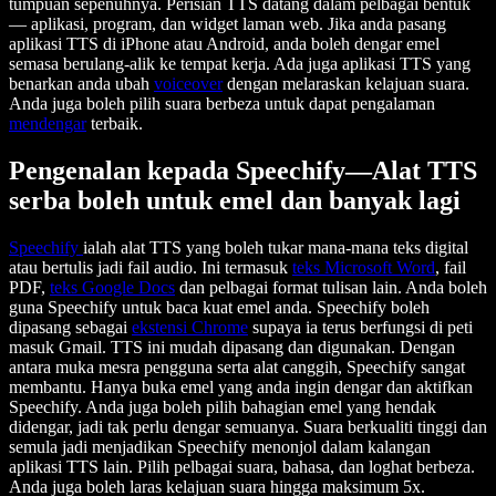
tumpuan sepenuhnya. Perisian TTS datang dalam pelbagai bentuk
— aplikasi, program, dan widget laman web. Jika anda pasang
aplikasi TTS di iPhone atau Android, anda boleh dengar emel
semasa berulang-alik ke tempat kerja. Ada juga aplikasi TTS yang
benarkan anda ubah
voiceover
dengan melaraskan kelajuan suara.
Anda juga boleh pilih suara berbeza untuk dapat pengalaman
mendengar
terbaik.
Pengenalan kepada Speechify—Alat TTS
serba boleh untuk emel dan banyak lagi
Speechify
ialah alat TTS yang boleh tukar mana-mana teks digital
atau bertulis jadi fail audio. Ini termasuk
teks Microsoft Word
, fail
PDF,
teks Google Docs
dan pelbagai format tulisan lain. Anda boleh
guna Speechify untuk baca kuat emel anda. Speechify boleh
dipasang sebagai
ekstensi Chrome
supaya ia terus berfungsi di peti
masuk Gmail. TTS ini mudah dipasang dan digunakan. Dengan
antara muka mesra pengguna serta alat canggih, Speechify sangat
membantu. Hanya buka emel yang anda ingin dengar dan aktifkan
Speechify. Anda juga boleh pilih bahagian emel yang hendak
didengar, jadi tak perlu dengar semuanya. Suara berkualiti tinggi dan
semula jadi menjadikan Speechify menonjol dalam kalangan
aplikasi TTS lain. Pilih pelbagai suara, bahasa, dan loghat berbeza.
Anda juga boleh laras kelajuan suara hingga maksimum 5x.