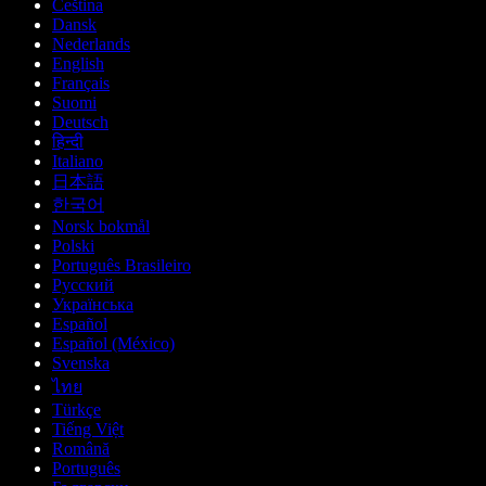
Čeština
Dansk
Nederlands
English
Français
Suomi
Deutsch
हिन्दी
Italiano
日本語
한국어
Norsk bokmål
Polski
Português Brasileiro
Русский
Українська
Español
Español (México)
Svenska
ไทย
Türkçe
Tiếng Việt
Română
Português