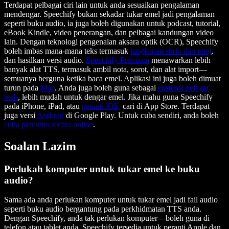
Terdapat pelbagai ciri lain untuk anda sesuaikan pengalaman
mendengar. Speechify bukan sekadar tukar emel jadi pengalaman
seperti buku audio, ia juga boleh digunakan untuk podcast, tutorial,
eBook Kindle, video penerangan, dan pelbagai kandungan video
lain. Dengan teknologi pengenalan aksara optik (OCR), Speechify
boleh imbas mana-mana teks termasuk
tangkapan skrin dan imej
,
dan hasilkan versi audio.
Speechify Premium
menawarkan lebih
banyak alat TTS, termasuk ambil nota, sorot, dan alat import—
semuanya berguna ketika baca emel. Aplikasi ini juga boleh dimuat
turun pada
Mac
. Anda juga boleh guna sebagai
ekstensi pelayar
web
, lebih mudah untuk dengar emel. Jika mahu guna Speechify
pada iPhone, iPad, atau
peranti iOS,
cari di App Store. Terdapat
juga versi
Android
di Google Play. Untuk cuba sendiri, anda boleh
cuba percuma secara online
.
Soalan Lazim
Perlukah komputer untuk tukar emel ke buku
audio?
Sama ada anda perlukan komputer untuk tukar emel jadi fail audio
seperti buku audio bergantung pada perkhidmatan TTS anda.
Dengan Speechify, anda tak perlukan komputer—boleh guna di
telefon atau tablet anda. Speechify tersedia untuk peranti Apple dan