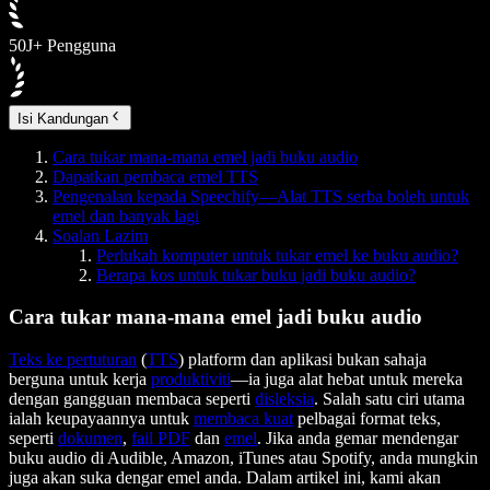
50J+ Pengguna
Isi Kandungan
Cara tukar mana-mana emel jadi buku audio
Dapatkan pembaca emel TTS
Pengenalan kepada Speechify—Alat TTS serba boleh untuk
emel dan banyak lagi
Soalan Lazim
Perlukah komputer untuk tukar emel ke buku audio?
Berapa kos untuk tukar buku jadi buku audio?
Cara tukar mana-mana emel jadi buku audio
Teks ke pertuturan
(
TTS
) platform dan aplikasi bukan sahaja
berguna untuk kerja
produktiviti
—ia juga alat hebat untuk mereka
dengan gangguan membaca seperti
disleksia
. Salah satu ciri utama
ialah keupayaannya untuk
membaca kuat
pelbagai format teks,
seperti
dokumen
,
fail PDF
dan
emel
. Jika anda gemar mendengar
buku audio di Audible, Amazon, iTunes atau Spotify, anda mungkin
juga akan suka dengar emel anda. Dalam artikel ini, kami akan