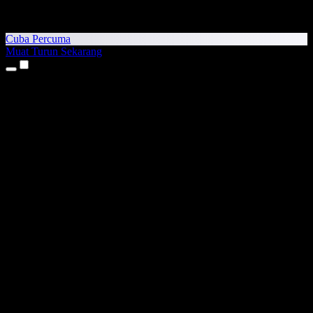
Cuba Percuma
Muat Turun Sekarang
Produk
Teks kepada Pertuturan
Aplikasi iPhone & iPad
Aplikasi Android
Sambungan Chrome
Sambungan Edge
Aplikasi Web
Aplikasi Mac
Aplikasi Windows