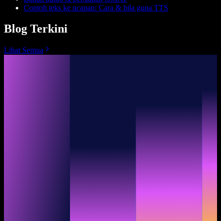
Contoh teks ke ucapan: Cara & bila guna TTS
Blog Terkini
Lihat Semua