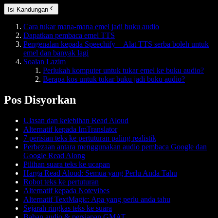
Isi Kandungan
Cara tukar mana-mana emel jadi buku audio
Dapatkan pembaca emel TTS
Pengenalan kepada Speechify—Alat TTS serba boleh untuk
emel dan banyak lagi
Soalan Lazim
Perlukah komputer untuk tukar emel ke buku audio?
Berapa kos untuk tukar buku jadi buku audio?
Pos Disyorkan
Ulasan dan kelebihan Read Aloud
Alternatif kepada ImTranslator
7 perisian teks ke pertuturan paling realistik
Perbezaan antara menggunakan audio pembaca Google dan
Google Read Along
Pilihan suara teks ke ucapan
Harga Read Aloud: Semua yang Perlu Anda Tahu
Robot teks ke pertuturan
Alternatif kepada Notevibes
Alternatif TextMagic: Apa yang perlu anda tahu
Sejarah ringkas teks ke suara
Bahan audio & persiapan GMAT