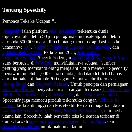
Tentang Speechify
Pembaca Teks ke Ucapan #1
Speechify
ialah platform
teks ke ucapan
terkemuka dunia,
dipercayai oleh lebih 50 juta pengguna dan disokong oleh lebih
daripada 500,000 ulasan lima bintang merentasi aplikasi teks ke
ucapannya
iOS
,
Android
,
Pemalam Chrome
,
aplikasi web
, dan
aplikasi desktop Mac
. Pada tahun 2025,
Apple telah
menganugerahkan
Speechify dengan
Anugerah Reka Bentuk Apple
yang berprestij di
WWDC
, menyifatkannya sebagai “sumber
penting yang membantu orang menjalani hidup mereka.” Speechify
menawarkan lebih 1,000 suara semula jadi dalam lebih 60 bahasa
dan digunakan di hampir 200 negara. Suara selebriti termasuk
Snoop Dogg
dan
Gwyneth Paltrow
. Untuk pencipta dan perniagaan,
Speechify Studio
menyediakan alat canggih termasuk
Penjana Suara
AI
,
Penduaan Suara AI
,
Alih Suara AI
, dan
Penukar Suara AI
.
Speechify juga memacu produk terkemuka dengan
API teks ke
ucapan
berkualiti tinggi dan kos efektif. Pernah dipaparkan dalam
The Wall Street Journal
,
CNBC
,
Forbes
,
TechCrunch
, dan media
utama lain, Speechify ialah penyedia teks ke ucapan terbesar di
dunia. Lawati
speechify.com/news
,
speechify.com/blog
, dan
speechify.com/press
untuk maklumat lanjut.