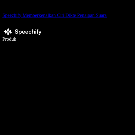
Speechify Memperkenalkan Ciri Dikte Penaipan Suara
Tulis 5× lebih pantas dengan menaip menggunakan suara
Produk
Ketahui Lebih Lanjut