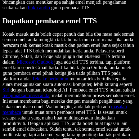
bincangkan cara menukar apa sahaja emel menjadi pengalaman
seakan-akan
buku audio
guna pembaca TTS.
Dapatkan pembaca emel TTS
Kotak masuk anda boleh cepat penuh dan bila tiba masa nak semak
semua emel, anda mungkin tak tahu nak mula dari mana. Jika anda
berazam nak kemas kotak masuk dan padam emel lama sejak tahun
lepas, alat TTS boleh memudahkan kerja anda. Pelayar seperti
Chrome, Safari, dan Edge ada plugin dan ekstensi TTS terbina
dalam.
Microsoft Outlook
juga ada ciri TTS terbina, tapi platform
emel lain seperti Gmail tiada. Jika tidak guna Outlook, anda boleh
guna pembaca emel pihak ketiga jika tiada pilihan TTS pada
platform anda.
Teks ke pertuturan
menukar teks bertulis kepada
suara menggunakan suara automasi komputer, lebih kurang seperti
Siri
dengan bantuan teknologi AI. Pembaca emel TTS bukan sahaja
menjimatkan masa anda
, malah memudahkan proses semakan emel.
Ini amat membantu bagi mereka dengan masalah penglihatan yang
sukar membaca emel. Walau begitu, anda tak perlu ada
masalah
membaca
untuk muat turun pembaca emel TTS. Ia sesuai untuk
sesiapa sahaja yang mahu buat multitugas atau tingkatkan
produktiviti. Dengan aplikasi TTS, anda boleh buat tugasan lain
sambil emel dibacakan. Sudah tentu, tak semua emel sesuai untuk
multitasking, tapi ada emel yang kurang penting dan tak perlukan