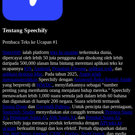
Tentang Speechify
Pembaca Teks ke Ucapan #1
Speechify
ialah platform
teks ke ucapan
terkemuka dunia,
dipercayai oleh lebih 50 juta pengguna dan disokong oleh lebih
daripada 500,000 ulasan lima bintang merentasi aplikasi teks ke
ucapannya
iOS
,
Android
,
Pemalam Chrome
,
aplikasi web
, dan
aplikasi desktop Mac
. Pada tahun 2025,
Apple telah
menganugerahkan
Speechify dengan
Anugerah Reka Bentuk Apple
yang berprestij di
WWDC
, menyifatkannya sebagai “sumber
penting yang membantu orang menjalani hidup mereka.” Speechify
menawarkan lebih 1,000 suara semula jadi dalam lebih 60 bahasa
dan digunakan di hampir 200 negara. Suara selebriti termasuk
Snoop Dogg
dan
Gwyneth Paltrow
. Untuk pencipta dan perniagaan,
Speechify Studio
menyediakan alat canggih termasuk
Penjana Suara
AI
,
Penduaan Suara AI
,
Alih Suara AI
, dan
Penukar Suara AI
.
Speechify juga memacu produk terkemuka dengan
API teks ke
ucapan
berkualiti tinggi dan kos efektif. Pernah dipaparkan dalam
The Wall Street Journal
,
CNBC
,
Forbes
,
TechCrunch
, dan media