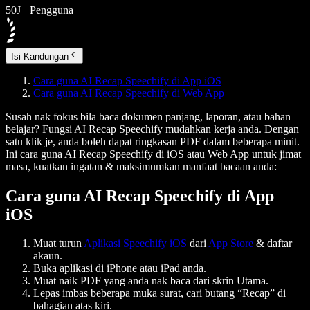
50J+ Pengguna
Isi Kandungan
Cara guna AI Recap Speechify di App iOS
Cara guna AI Recap Speechify di Web App
Susah nak fokus bila baca dokumen panjang, laporan, atau bahan
belajar? Fungsi AI Recap Speechify mudahkan kerja anda. Dengan
satu klik je, anda boleh dapat ringkasan PDF dalam beberapa minit.
Ini cara guna AI Recap Speechify di iOS atau Web App untuk jimat
masa, kuatkan ingatan & maksimumkan manfaat bacaan anda:
Cara guna AI Recap Speechify di App
iOS
Muat turun
Aplikasi Speechify iOS
dari
App Store
& daftar
akaun.
Buka aplikasi di iPhone atau iPad anda.
Muat naik PDF yang anda nak baca dari skrin Utama.
Lepas imbas beberapa muka surat, cari butang “Recap” di
bahagian atas kiri.