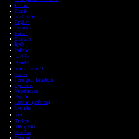
Čeština
Dansk
Nederlands
English
Français
Suomi
Deutsch
हिन्दी
Italiano
日本語
한국어
Norsk bokmål
Polski
Português Brasileiro
Русский
Українська
Español
Español (México)
Svenska
ไทย
Türkçe
Tiếng Việt
Română
Português