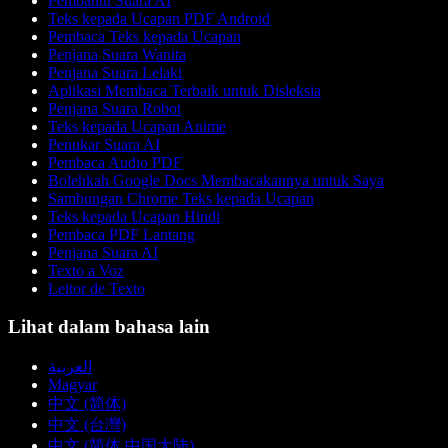
Pembantu Suara AI
Teks kepada Ucapan PDF Android
Pembaca Teks kepada Ucapan
Penjana Suara Wanita
Penjana Suara Lelaki
Aplikasi Membaca Terbaik untuk Disleksia
Penjana Suara Robot
Teks kepada Ucapan Anime
Penukar Suara AI
Pembaca Audio PDF
Bolehkah Google Docs Membacakannya untuk Saya
Sambungan Chrome Teks kepada Ucapan
Teks kepada Ucapan Hindi
Pembaca PDF Lantang
Penjana Suara AI
Texto a Voz
Leitor de Texto
Lihat dalam bahasa lain
العربية
Magyar
中文 (简体)
中文 (台灣)
中文 (简体 中国大陆)