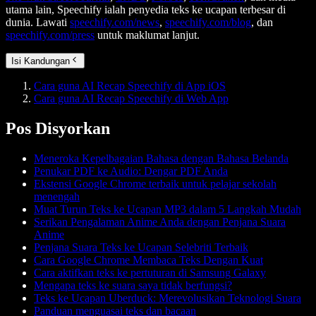
utama lain, Speechify ialah penyedia teks ke ucapan terbesar di
dunia. Lawati
speechify.com/news
,
speechify.com/blog
, dan
speechify.com/press
untuk maklumat lanjut.
Isi Kandungan
Cara guna AI Recap Speechify di App iOS
Cara guna AI Recap Speechify di Web App
Pos Disyorkan
Meneroka Kepelbagaian Bahasa dengan Bahasa Belanda
Penukar PDF ke Audio: Dengar PDF Anda
Ekstensi Google Chrome terbaik untuk pelajar sekolah
menengah
Muat Turun Teks ke Ucapan MP3 dalam 5 Langkah Mudah
Serikan Pengalaman Anime Anda dengan Penjana Suara
Anime
Penjana Suara Teks ke Ucapan Selebriti Terbaik
Cara Google Chrome Membaca Teks Dengan Kuat
Cara aktifkan teks ke pertuturan di Samsung Galaxy
Mengapa teks ke suara saya tidak berfungsi?
Teks ke Ucapan Uberduck: Merevolusikan Teknologi Suara
Panduan menguasai teks dan bacaan