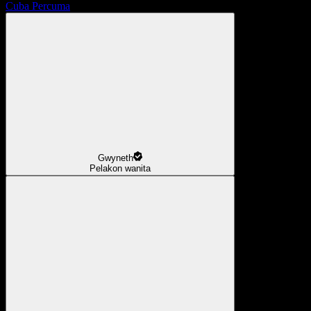
Cuba Percuma
Gwyneth
Pelakon wanita