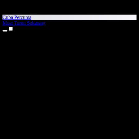
Cuba Percuma
Muat Turun Sekarang
Produk
Teks kepada Pertuturan
Aplikasi iPhone & iPad
Aplikasi Android
Sambungan Chrome
Sambungan Edge
Aplikasi Web
Aplikasi Mac
Aplikasi Windows