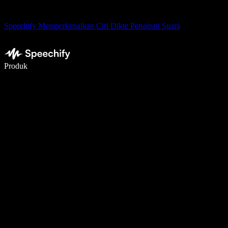
Speechify Memperkenalkan Ciri Dikte Penaipan Suara
Tulis 5× lebih pantas dengan menaip menggunakan suara
Produk
Ketahui Lebih Lanjut