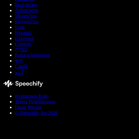
Български
ქართული
Slovenčina
Slovenščina
Eesti
Hrvatski
Ελληνικά
Lietuvių
עברית
Bahasa Indonesia
বাংলা
Català
اردو
Keutamaan Kuki
Terma Perkhidmatan
Dasar Privasi
© Speechify Inc 2026