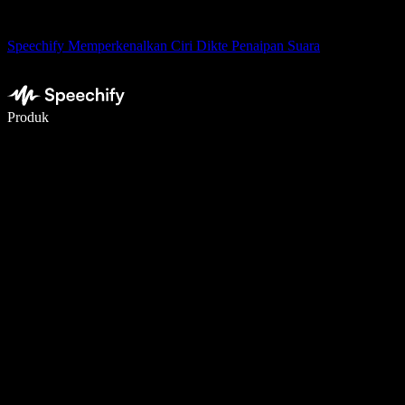
Speechify Memperkenalkan Ciri Dikte Penaipan Suara
Tulis 5× lebih pantas dengan menaip menggunakan suara
Produk
Ketahui Lebih Lanjut