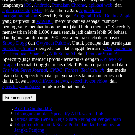
ucapannya
iOS
,
Android
,
Pemalam Chrome
,
aplikasi web
, dan
aplikasi desktop Mac
. Pada tahun 2025,
Apple telah
menganugerahkan
Speechify dengan
Anugerah Reka Bentuk Apple
yang berprestij di
WWDC
, menyifatkannya sebagai “sumber
penting yang membantu orang menjalani hidup mereka.” Speechify
menawarkan lebih 1,000 suara semula jadi dalam lebih 60 bahasa
dan digunakan di hampir 200 negara. Suara selebriti termasuk
Snoop Dogg
dan
Gwyneth Paltrow
. Untuk pencipta dan perniagaan,
Speechify Studio
menyediakan alat canggih termasuk
Penjana Suara
AI
,
Penduaan Suara AI
,
Alih Suara AI
, dan
Penukar Suara AI
.
Speechify juga memacu produk terkemuka dengan
API teks ke
ucapan
berkualiti tinggi dan kos efektif. Pernah dipaparkan dalam
The Wall Street Journal
,
CNBC
,
Forbes
,
TechCrunch
, dan media
utama lain, Speechify ialah penyedia teks ke ucapan terbesar di
dunia. Lawati
speechify.com/news
,
speechify.com/blog
, dan
speechify.com/press
untuk maklumat lanjut.
Isi Kandungan
Apa Itu Simba 3.0?
Dibangunkan oleh Speechify AI Research Lab
Direka untuk Beban Kerja Suara Peringkat Pengeluaran
Dioptimumkan untuk Suara Perbualan dan Pendengaran
Jangka Panjang