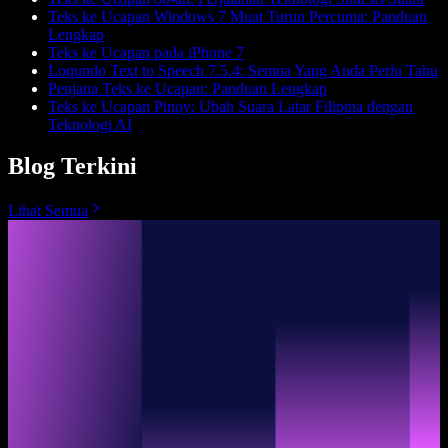
Teks ke Ucapan Windows 7 Muat Turun Percuma: Panduan
Lengkap
Teks ke Ucapan pada iPhone 7
Loqundo Text to Speech 7.5.4: Semua Yang Anda Perlu Tahu
Penjana Teks ke Ucapan: Panduan Lengkap
Teks ke Ucapan Pinoy: Ubah Suara Latar Filipina dengan
Teknologi AI
Blog Terkini
Lihat Semua