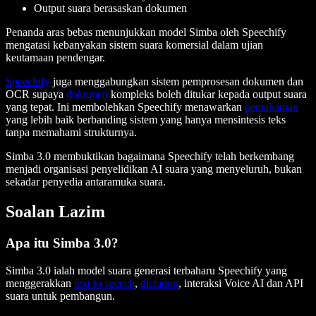
Output suara berasaskan dokumen
Penanda aras bebas menunjukkan model Simba oleh Speechify
mengatasi kebanyakan sistem suara komersial dalam ujian
keutamaan pendengar.
Speechify
juga menggabungkan sistem pemprosesan dokumen dan
OCR supaya
dokumen
kompleks boleh ditukar kepada output suara
yang tepat. Ini membolehkan Speechify menawarkan
pemahaman
yang lebih baik berbanding sistem yang hanya mensintesis teks
tanpa memahami strukturnya.
Simba 3.0 membuktikan bagaimana Speechify telah berkembang
menjadi organisasi penyelidikan AI suara yang menyeluruh, bukan
sekadar penyedia antaramuka suara.
Soalan Lazim
Apa itu Simba 3.0?
Simba 3.0 ialah model suara generasi terbaharu Speechify yang
menggerakkan
text to speech
,
dictation
, interaksi Voice AI dan API
suara untuk pembangun.