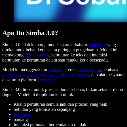
Apa Itu Simba 3.0?
Simba 3.0 ialah keluarga model suara terbaharu
Speechify
yang
direka untuk beban kerja suara peringkat pengeluaran. Model ini
menyokong
text to speech
, pertuturan ke teks dan interaksi
pertuturan ke pertuturan dalam satu rangka kerja bersepadu.
Model ini menggerakkan
Speechify
Voice
AI Assistant
, pembaca
text to speech
,
voice typing dictation
,
AI podcast
, dan alat mesyuarat
di seluruh platform
Speechify
.
Simba 3.0 direka untuk prestasi dunia sebenar, bukan sekadar demo
ringkas. Model ini dioptimumkan untuk:
Kualiti pertuturan semula jadi dan prosodi yang baik
Sebutan yang konsisten sepanjang
dokumen
panjang
Interaksi perbualan berpendaman rendah