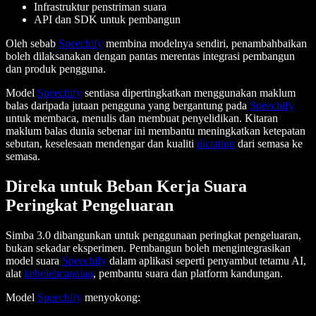
Infrastruktur penstriman suara
API dan SDK untuk pembangun
Oleh sebab
Speechify
membina modelnya sendiri, penambahbaikan
boleh dilaksanakan dengan pantas merentas integrasi pembangun
dan produk pengguna.
Model
Speechify
sentiasa dipertingkatkan menggunakan maklum
balas daripada jutaan pengguna yang bergantung pada
Speechify
untuk membaca, menulis dan membuat penyelidikan. Kitaran
maklum balas dunia sebenar ini membantu meningkatkan ketepatan
sebutan, keselesaan mendengar dan kualiti
dictation
dari semasa ke
semasa.
Direka untuk Beban Kerja Suara
Peringkat Pengeluaran
Simba 3.0 dibangunkan untuk penggunaan peringkat pengeluaran,
bukan sekadar eksperimen. Pembangun boleh mengintegrasikan
model suara
Speechify
dalam aplikasi seperti penyambut tetamu AI,
alat
kebolehcapaian
, pembantu suara dan platform kandungan.
Model
Speechify
menyokong: