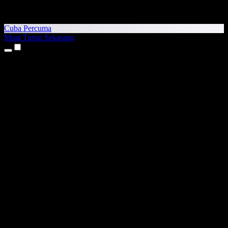
Cuba Percuma
Muat Turun Sekarang
Produk
Teks kepada Pertuturan
Aplikasi iPhone & iPad
Aplikasi Android
Sambungan Chrome
Sambungan Edge
Aplikasi Web
Aplikasi Mac
Aplikasi Windows