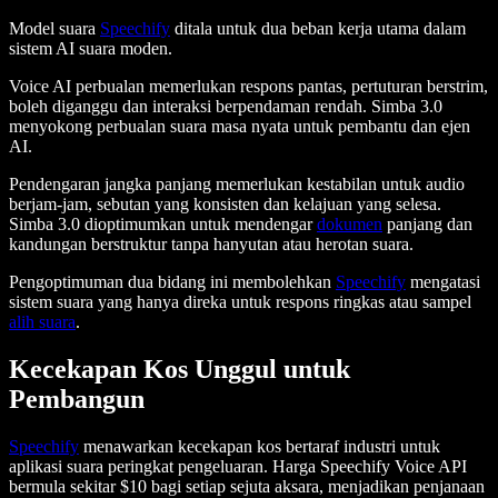
Model suara
Speechify
ditala untuk dua beban kerja utama dalam
sistem AI suara moden.
Voice AI perbualan memerlukan respons pantas, pertuturan berstrim,
boleh diganggu dan interaksi berpendaman rendah. Simba 3.0
menyokong perbualan suara masa nyata untuk pembantu dan ejen
AI.
Pendengaran jangka panjang memerlukan kestabilan untuk audio
berjam-jam, sebutan yang konsisten dan kelajuan yang selesa.
Simba 3.0 dioptimumkan untuk mendengar
dokumen
panjang dan
kandungan berstruktur tanpa hanyutan atau herotan suara.
Pengoptimuman dua bidang ini membolehkan
Speechify
mengatasi
sistem suara yang hanya direka untuk respons ringkas atau sampel
alih suara
.
Kecekapan Kos Unggul untuk
Pembangun
Speechify
menawarkan kecekapan kos bertaraf industri untuk
aplikasi suara peringkat pengeluaran. Harga Speechify Voice API
bermula sekitar $10 bagi setiap sejuta aksara, menjadikan penjanaan