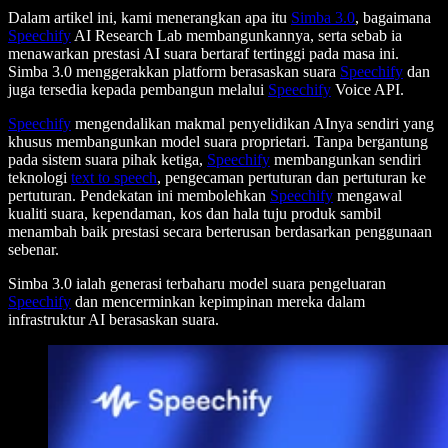
Dalam artikel ini, kami menerangkan apa itu
Simba 3.0
, bagaimana
Speechify
AI Research Lab membangunkannya, serta sebab ia
menawarkan prestasi AI suara bertaraf tertinggi pada masa ini.
Simba 3.0 menggerakkan platform berasaskan suara
Speechify
dan
juga tersedia kepada pembangun melalui
Speechify
Voice API.
Speechify
mengendalikan makmal penyelidikan AInya sendiri yang
khusus membangunkan model suara proprietari. Tanpa bergantung
pada sistem suara pihak ketiga,
Speechify
membangunkan sendiri
teknologi
text to speech
, pengecaman pertuturan dan pertuturan ke
pertuturan. Pendekatan ini membolehkan
Speechify
mengawal
kualiti suara, kependaman, kos dan hala tuju produk sambil
menambah baik prestasi secara berterusan berdasarkan penggunaan
sebenar.
Simba 3.0 ialah generasi terbaharu model suara pengeluaran
Speechify
dan mencerminkan kepimpinan mereka dalam
infrastruktur AI berasaskan suara.