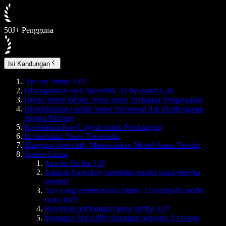
50J+ Pengguna
Isi Kandungan
Apa Itu Simba 3.0?
Dibangunkan oleh Speechify AI Research Lab
Direka untuk Beban Kerja Suara Peringkat Pengeluaran
Dioptimumkan untuk Suara Perbualan dan Pendengaran
Jangka Panjang
Kecekapan Kos Unggul untuk Pembangun
Infrastruktur Suara Bersepadu
Mengapa Speechify Menawarkan Model Suara Terbaik
Soalan Lazim
Apa itu Simba 3.0?
Adakah Speechify membina model suara mereka
sendiri?
Apa yang membezakan Simba 3.0 daripada model
suara lain?
Bolehkah pembangun guna Simba 3.0?
Mengapa Speechify dianggap peneraju AI suara?