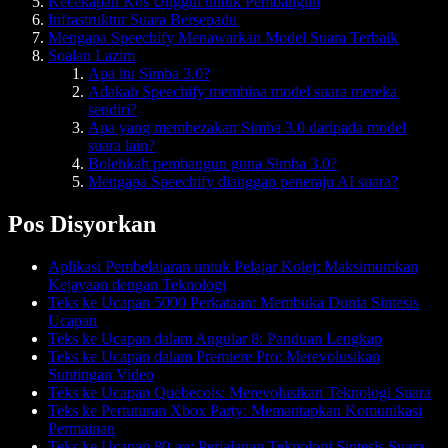
Kecekapan Kos Unggul untuk Pembangun
Infrastruktur Suara Bersepadu
Mengapa Speechify Menawarkan Model Suara Terbaik
Soalan Lazim
Apa itu Simba 3.0?
Adakah Speechify membina model suara mereka
sendiri?
Apa yang membezakan Simba 3.0 daripada model
suara lain?
Bolehkah pembangun guna Simba 3.0?
Mengapa Speechify dianggap peneraju AI suara?
Pos Disyorkan
Aplikasi Pembelajaran untuk Pelajar Kolej: Maksimumkan
Kejayaan dengan Teknologi
Teks ke Ucapan 5000 Perkataan: Membuka Dunia Sintesis
Ucapan
Teks ke Ucapan dalam Angular 8: Panduan Lengkap
Teks ke Ucapan dalam Premiere Pro: Merevolusikan
Suntingan Video
Teks ke Ucapan Quebecois: Merevolusikan Teknologi Suara
Teks ke Pertuturan Xbox Party: Memantapkan Komunikasi
Permainan
Teks ke Ucapan 80-an: Perjalanan Teknologi Sintesis Suara