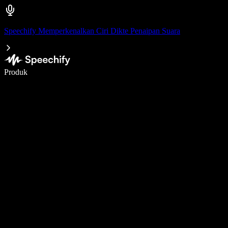
Speechify Memperkenalkan Ciri Dikte Penaipan Suara
Tulis 5× lebih pantas dengan menaip menggunakan suara
Produk
Ketahui Lebih Lanjut