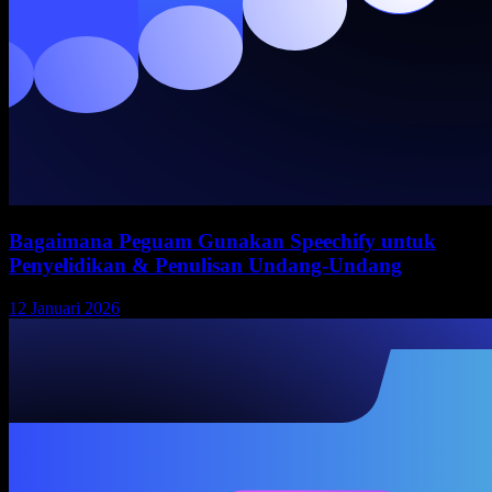
Bagaimana Peguam Gunakan Speechify untuk
Penyelidikan & Penulisan Undang-Undang
12 Januari 2026