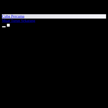
Cuba Percuma
Muat Turun Sekarang
Produk
Teks kepada Pertuturan
Aplikasi iPhone & iPad
Aplikasi Android
Sambungan Chrome
Sambungan Edge
Aplikasi Web
Aplikasi Mac
Aplikasi Windows