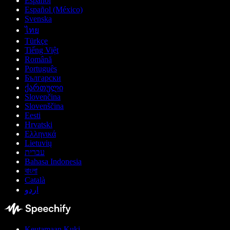
Español
Español (México)
Svenska
ไทย
Türkçe
Tiếng Việt
Română
Português
Български
ქართული
Slovenčina
Slovenščina
Eesti
Hrvatski
Ελληνικά
Lietuvių
עברית
Bahasa Indonesia
বাংলা
Català
اردو
Keutamaan Kuki