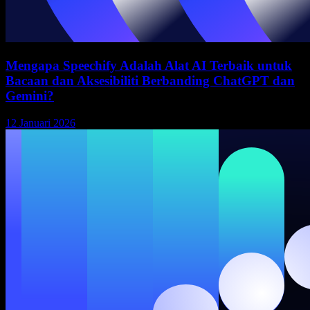
Mengapa Speechify Adalah Alat AI Terbaik untuk
Bacaan dan Aksesibiliti Berbanding ChatGPT dan
Gemini?
12 Januari 2026