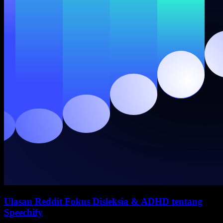
Ulasan Reddit Fokus Disleksia & ADHD tentang
Speechify