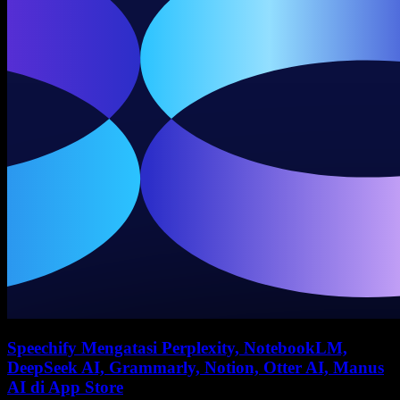
Speechify Mengatasi Perplexity, NotebookLM,
DeepSeek AI, Grammarly, Notion, Otter AI, Manus
AI di App Store