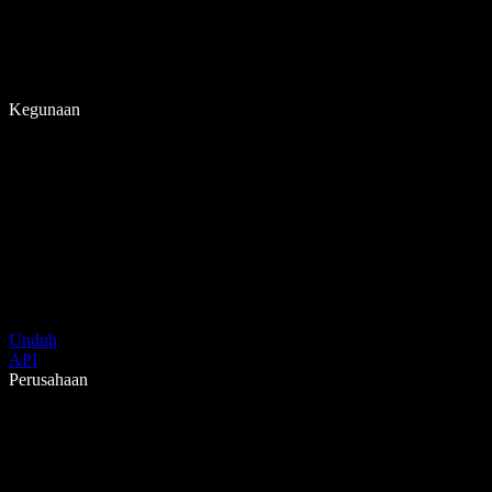
Kegunaan
Unduh
API
Perusahaan