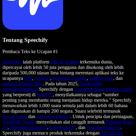
Tentang Speechify
Pembaca Teks ke Ucapan #1
Speechify
ialah platform
teks ke ucapan
terkemuka dunia,
dipercayai oleh lebih 50 juta pengguna dan disokong oleh lebih
daripada 500,000 ulasan lima bintang merentasi aplikasi teks ke
ucapannya
iOS
,
Android
,
Pemalam Chrome
,
aplikasi web
, dan
aplikasi desktop Mac
. Pada tahun 2025,
Apple telah
menganugerahkan
Speechify dengan
Anugerah Reka Bentuk Apple
yang berprestij di
WWDC
, menyifatkannya sebagai “sumber
penting yang membantu orang menjalani hidup mereka.” Speechify
menawarkan lebih 1,000 suara semula jadi dalam lebih 60 bahasa
dan digunakan di hampir 200 negara. Suara selebriti termasuk
Snoop Dogg
dan
Gwyneth Paltrow
. Untuk pencipta dan perniagaan,
Speechify Studio
menyediakan alat canggih termasuk
Penjana Suara
AI
,
Penduaan Suara AI
,
Alih Suara AI
, dan
Penukar Suara AI
.
Speechify juga memacu produk terkemuka dengan
API teks ke