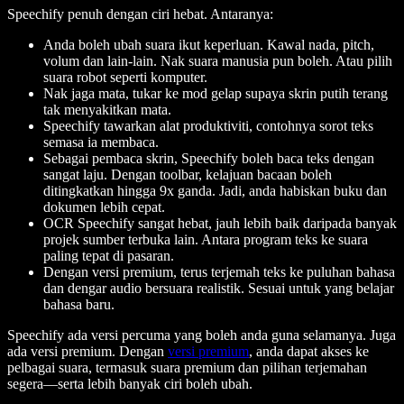
Speechify penuh dengan ciri hebat. Antaranya:
Anda boleh ubah suara ikut keperluan. Kawal nada, pitch,
volum dan lain-lain. Nak suara manusia pun boleh. Atau pilih
suara robot seperti komputer.
Nak jaga mata, tukar ke mod gelap supaya skrin putih terang
tak menyakitkan mata.
Speechify tawarkan alat produktiviti, contohnya sorot teks
semasa ia membaca.
Sebagai pembaca skrin, Speechify boleh baca teks dengan
sangat laju. Dengan toolbar, kelajuan bacaan boleh
ditingkatkan hingga 9x ganda. Jadi, anda habiskan buku dan
dokumen lebih cepat.
OCR Speechify sangat hebat, jauh lebih baik daripada banyak
projek sumber terbuka lain. Antara program teks ke suara
paling tepat di pasaran.
Dengan versi premium, terus terjemah teks ke puluhan bahasa
dan dengar audio bersuara realistik. Sesuai untuk yang belajar
bahasa baru.
Speechify ada versi percuma yang boleh anda guna selamanya. Juga
ada versi premium. Dengan
versi premium
, anda dapat akses ke
pelbagai suara, termasuk suara premium dan pilihan terjemahan
segera—serta lebih banyak ciri boleh ubah.