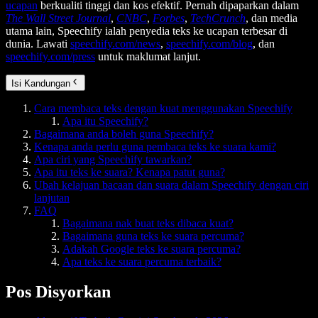
ucapan
berkualiti tinggi dan kos efektif. Pernah dipaparkan dalam
The Wall Street Journal
,
CNBC
,
Forbes
,
TechCrunch
, dan media
utama lain, Speechify ialah penyedia teks ke ucapan terbesar di
dunia. Lawati
speechify.com/news
,
speechify.com/blog
, dan
speechify.com/press
untuk maklumat lanjut.
Isi Kandungan
Cara membaca teks dengan kuat menggunakan Speechify
Apa itu Speechify?
Bagaimana anda boleh guna Speechify?
Kenapa anda perlu guna pembaca teks ke suara kami?
Apa ciri yang Speechify tawarkan?
Apa itu teks ke suara? Kenapa patut guna?
Ubah kelajuan bacaan dan suara dalam Speechify dengan ciri
lanjutan
FAQ
Bagaimana nak buat teks dibaca kuat?
Bagaimana guna teks ke suara percuma?
Adakah Google teks ke suara percuma?
Apa teks ke suara percuma terbaik?
Pos Disyorkan