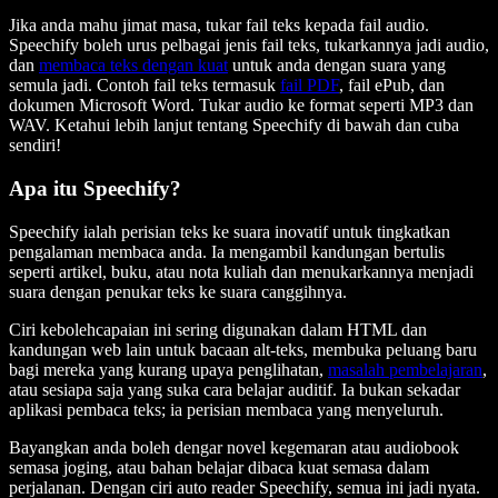
Jika anda mahu jimat masa, tukar fail teks kepada fail audio.
Speechify boleh urus pelbagai jenis fail teks, tukarkannya jadi audio,
dan
membaca teks dengan kuat
untuk anda dengan suara yang
semula jadi. Contoh fail teks termasuk
fail PDF
, fail ePub, dan
dokumen Microsoft Word. Tukar audio ke format seperti MP3 dan
WAV. Ketahui lebih lanjut tentang Speechify di bawah dan cuba
sendiri!
Apa itu Speechify?
Speechify ialah perisian teks ke suara inovatif untuk tingkatkan
pengalaman membaca anda. Ia mengambil kandungan bertulis
seperti artikel, buku, atau nota kuliah dan menukarkannya menjadi
suara dengan penukar teks ke suara canggihnya.
Ciri kebolehcapaian ini sering digunakan dalam HTML dan
kandungan web lain untuk bacaan alt-teks, membuka peluang baru
bagi mereka yang kurang upaya penglihatan,
masalah pembelajaran
,
atau sesiapa saja yang suka cara belajar auditif. Ia bukan sekadar
aplikasi pembaca teks; ia perisian membaca yang menyeluruh.
Bayangkan anda boleh dengar novel kegemaran atau audiobook
semasa joging, atau bahan belajar dibaca kuat semasa dalam
perjalanan. Dengan ciri auto reader Speechify, semua ini jadi nyata.