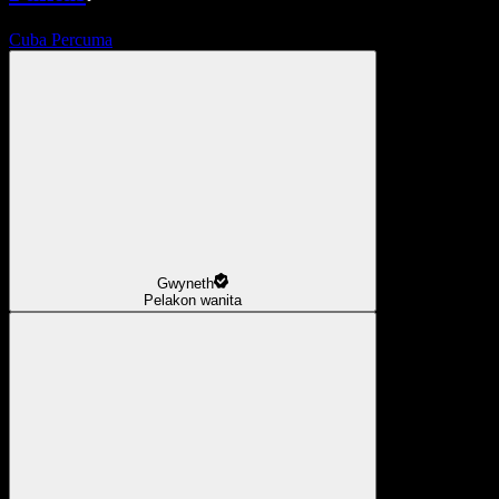
Cuba Percuma
Gwyneth
Pelakon wanita