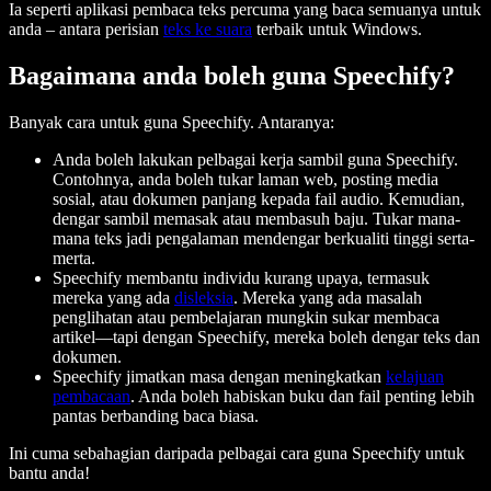
Ia seperti aplikasi pembaca teks percuma yang baca semuanya untuk
anda – antara perisian
teks ke suara
terbaik untuk Windows.
Bagaimana anda boleh guna Speechify?
Banyak cara untuk guna Speechify. Antaranya:
Anda boleh lakukan pelbagai kerja sambil guna Speechify.
Contohnya, anda boleh tukar laman web, posting media
sosial, atau dokumen panjang kepada fail audio. Kemudian,
dengar sambil memasak atau membasuh baju. Tukar mana-
mana teks jadi pengalaman mendengar berkualiti tinggi serta-
merta.
Speechify membantu individu kurang upaya, termasuk
mereka yang ada
disleksia
. Mereka yang ada masalah
penglihatan atau pembelajaran mungkin sukar membaca
artikel—tapi dengan Speechify, mereka boleh dengar teks dan
dokumen.
Speechify jimatkan masa dengan meningkatkan
kelajuan
pembacaan
. Anda boleh habiskan buku dan fail penting lebih
pantas berbanding baca biasa.
Ini cuma sebahagian daripada pelbagai cara guna Speechify untuk
bantu anda!