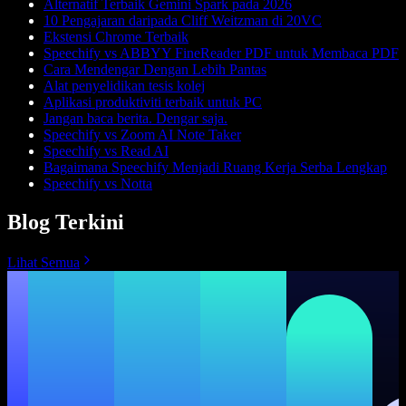
Alternatif Terbaik Gemini Spark pada 2026
10 Pengajaran daripada Cliff Weitzman di 20VC
Ekstensi Chrome Terbaik
Speechify vs ABBYY FineReader PDF untuk Membaca PDF
Cara Mendengar Dengan Lebih Pantas
Alat penyelidikan tesis kolej
Aplikasi produktiviti terbaik untuk PC
Jangan baca berita. Dengar saja.
Speechify vs Zoom AI Note Taker
Speechify vs Read AI
Bagaimana Speechify Menjadi Ruang Kerja Serba Lengkap
Speechify vs Notta
Blog Terkini
Lihat Semua