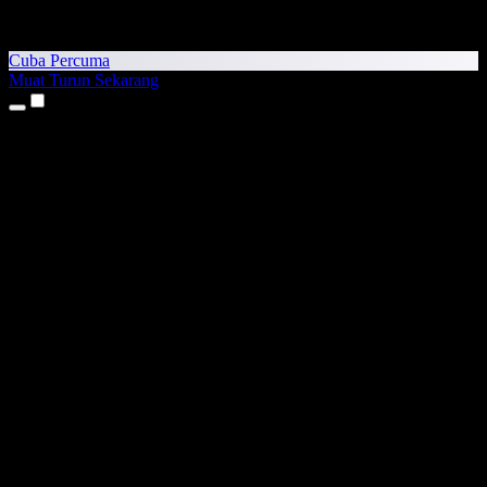
Cuba Percuma
Muat Turun Sekarang
Produk
Teks kepada Pertuturan
Aplikasi iPhone & iPad
Aplikasi Android
Sambungan Chrome
Sambungan Edge
Aplikasi Web
Aplikasi Mac
Aplikasi Windows