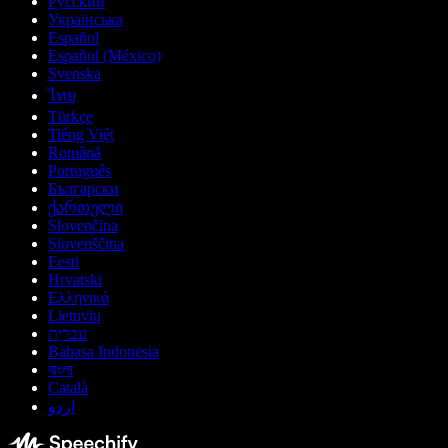
Русский
Українська
Español
Español (México)
Svenska
ไทย
Türkçe
Tiếng Việt
Română
Português
Български
ქართული
Slovenčina
Slovenščina
Eesti
Hrvatski
Ελληνικά
Lietuvių
עברית
Bahasa Indonesia
বাংলা
Català
اردو