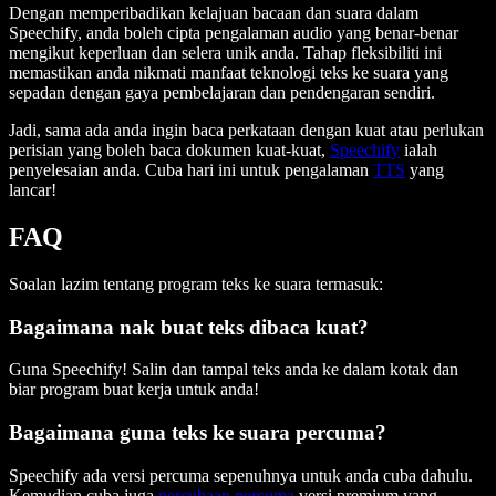
Dengan memperibadikan kelajuan bacaan dan suara dalam
Speechify, anda boleh cipta pengalaman audio yang benar-benar
mengikut keperluan dan selera unik anda. Tahap fleksibiliti ini
memastikan anda nikmati manfaat teknologi teks ke suara yang
sepadan dengan gaya pembelajaran dan pendengaran sendiri.
Jadi, sama ada anda ingin baca perkataan dengan kuat atau perlukan
perisian yang boleh baca dokumen kuat-kuat,
Speechify
ialah
penyelesaian anda. Cuba hari ini untuk pengalaman
TTS
yang
lancar!
FAQ
Soalan lazim tentang program teks ke suara termasuk:
Bagaimana nak buat teks dibaca kuat?
Guna Speechify! Salin dan tampal teks anda ke dalam kotak dan
biar program buat kerja untuk anda!
Bagaimana guna teks ke suara percuma?
Speechify ada versi percuma sepenuhnya untuk anda cuba dahulu.
Kemudian cuba juga
percubaan percuma
versi premium yang