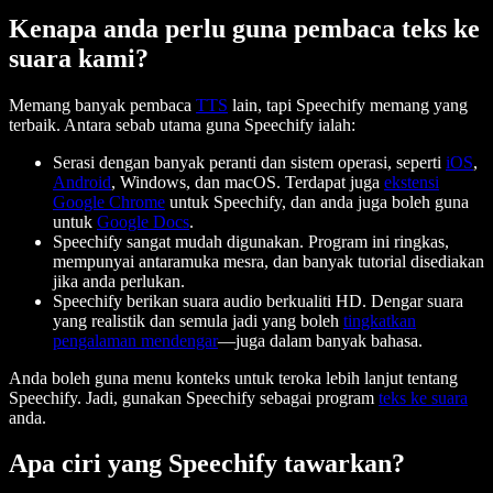
Kenapa anda perlu guna pembaca teks ke
suara kami?
Memang banyak pembaca
TTS
lain, tapi Speechify memang yang
terbaik. Antara sebab utama guna Speechify ialah:
Serasi dengan banyak peranti dan sistem operasi, seperti
iOS
,
Android
, Windows, dan macOS. Terdapat juga
ekstensi
Google Chrome
untuk Speechify, dan anda juga boleh guna
untuk
Google Docs
.
Speechify sangat mudah digunakan. Program ini ringkas,
mempunyai antaramuka mesra, dan banyak tutorial disediakan
jika anda perlukan.
Speechify berikan suara audio berkualiti HD. Dengar suara
yang realistik dan semula jadi yang boleh
tingkatkan
pengalaman mendengar
—juga dalam banyak bahasa.
Anda boleh guna menu konteks untuk teroka lebih lanjut tentang
Speechify. Jadi, gunakan Speechify sebagai program
teks ke suara
anda.
Apa ciri yang Speechify tawarkan?