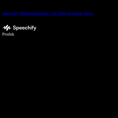
Speechify Memperkenalkan Ciri Dikte Penaipan Suara
Tulis 5× lebih pantas dengan menaip menggunakan suara
Produk
Ketahui Lebih Lanjut