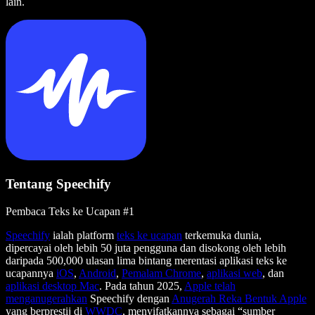
lain.
Tentang Speechify
Pembaca Teks ke Ucapan #1
Speechify
ialah platform
teks ke ucapan
terkemuka dunia,
dipercayai oleh lebih 50 juta pengguna dan disokong oleh lebih
daripada 500,000 ulasan lima bintang merentasi aplikasi teks ke
ucapannya
iOS
,
Android
,
Pemalam Chrome
,
aplikasi web
, dan
aplikasi desktop Mac
. Pada tahun 2025,
Apple telah
menganugerahkan
Speechify dengan
Anugerah Reka Bentuk Apple
yang berprestij di
WWDC
, menyifatkannya sebagai “sumber