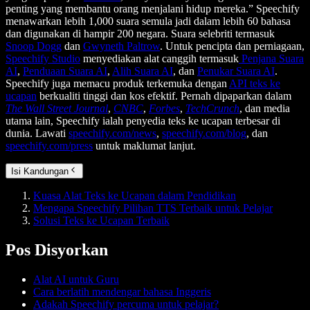
penting yang membantu orang menjalani hidup mereka.” Speechify
menawarkan lebih 1,000 suara semula jadi dalam lebih 60 bahasa
dan digunakan di hampir 200 negara. Suara selebriti termasuk
Snoop Dogg
dan
Gwyneth Paltrow
. Untuk pencipta dan perniagaan,
Speechify Studio
menyediakan alat canggih termasuk
Penjana Suara
AI
,
Penduaan Suara AI
,
Alih Suara AI
, dan
Penukar Suara AI
.
Speechify juga memacu produk terkemuka dengan
API teks ke
ucapan
berkualiti tinggi dan kos efektif. Pernah dipaparkan dalam
The Wall Street Journal
,
CNBC
,
Forbes
,
TechCrunch
, dan media
utama lain, Speechify ialah penyedia teks ke ucapan terbesar di
dunia. Lawati
speechify.com/news
,
speechify.com/blog
, dan
speechify.com/press
untuk maklumat lanjut.
Isi Kandungan
Kuasa Alat Teks ke Ucapan dalam Pendidikan
Mengapa Speechify Pilihan TTS Terbaik untuk Pelajar
Solusi Teks ke Ucapan Terbaik
Pos Disyorkan
Alat AI untuk Guru
Cara berlatih mendengar bahasa Inggeris
Adakah Speechify percuma untuk pelajar?