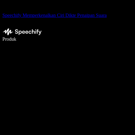
Speechify Memperkenalkan Ciri Dikte Penaipan Suara
Tulis 5× lebih pantas dengan menaip menggunakan suara
Produk
Ketahui Lebih Lanjut