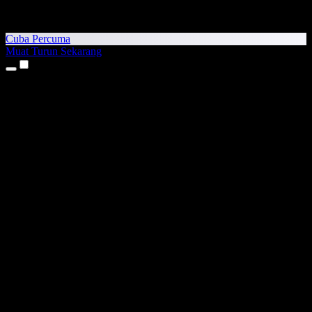
Cuba Percuma
Muat Turun Sekarang
Produk
Teks kepada Pertuturan
Aplikasi iPhone & iPad
Aplikasi Android
Sambungan Chrome
Sambungan Edge
Aplikasi Web
Aplikasi Mac
Aplikasi Windows