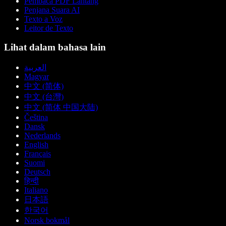
Pembaca PDF Lantang
Penjana Suara AI
Texto a Voz
Leitor de Texto
Lihat dalam bahasa lain
العربية
Magyar
中文 (简体)
中文 (台灣)
中文 (简体 中国大陆)
Čeština
Dansk
Nederlands
English
Français
Suomi
Deutsch
हिन्दी
Italiano
日本語
한국어
Norsk bokmål