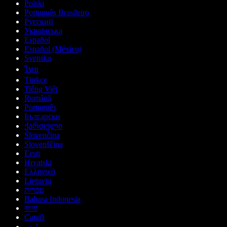
Polski
Português Brasileiro
Русский
Українська
Español
Español (México)
Svenska
ไทย
Türkçe
Tiếng Việt
Română
Português
Български
ქართული
Slovenčina
Slovenščina
Eesti
Hrvatski
Ελληνικά
Lietuvių
עברית
Bahasa Indonesia
বাংলা
Català
اردو