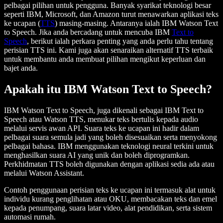
pelbagai pilihan untuk pengguna. Banyak syarikat teknologi besar
seperti IBM, Microsoft, dan Amazon turut menawarkan aplikasi teks
ke ucapan (
TTS
) masing-masing. Antaranya ialah IBM Watson Text
to Speech. Jika anda bercadang untuk mencuba IBM
Text to
Speech
, berikut ialah perkara penting yang anda perlu tahu tentang
perisian TTS ini. Kami juga akan senaraikan alternatif TTS terbaik
untuk membantu anda membuat pilihan mengikut keperluan dan
bajet anda.
Apakah itu IBM Watson Text to Speech?
IBM Watson Text to Speech, juga dikenali sebagai IBM Text to
Speech atau Watson TTS, menukar teks bertulis kepada audio
melalui servis awan API. Suara teks ke ucapan ini hadir dalam
pelbagai suara semula jadi yang boleh disesuaikan serta menyokong
pelbagai bahasa. IBM menggunakan teknologi neural terkini untuk
menghasilkan suara AI yang unik dan boleh diprogramkan.
Perkhidmatan TTS boleh digunakan dengan aplikasi sedia ada atau
melalui Watson Assistant.
Contoh penggunaan perisian teks ke ucapan ini termasuk alat untuk
individu kurang penglihatan atau OKU, membacakan teks dan emel
kepada penumpang, suara latar video, alat pendidikan, serta sistem
automasi rumah.