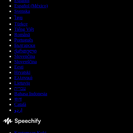
Español
Español (México)
Svenska
ไทย
Türkçe
Tiếng Việt
Română
Português
Български
ქართული
Slovenčina
Slovenščina
Eesti
Hrvatski
Ελληνικά
Lietuvių
עברית
Bahasa Indonesia
বাংলা
Català
اردو
Keutamaan Kuki