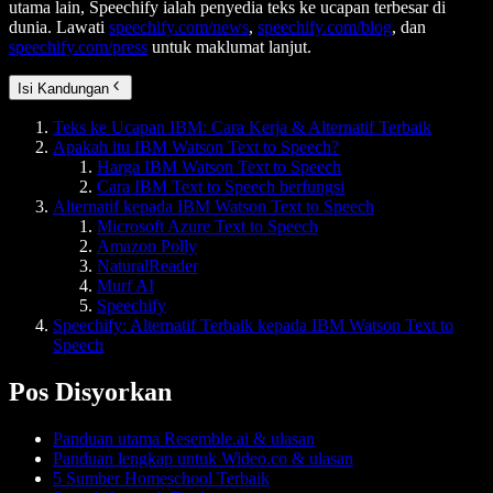
utama lain, Speechify ialah penyedia teks ke ucapan terbesar di
dunia. Lawati
speechify.com/news
,
speechify.com/blog
, dan
speechify.com/press
untuk maklumat lanjut.
Isi Kandungan
Teks ke Ucapan IBM: Cara Kerja & Alternatif Terbaik
Apakah itu IBM Watson Text to Speech?
Harga IBM Watson Text to Speech
Cara IBM Text to Speech berfungsi
Alternatif kepada IBM Watson Text to Speech
Microsoft Azure Text to Speech
Amazon Polly
NaturalReader
Murf AI
Speechify
Speechify: Alternatif Terbaik kepada IBM Watson Text to
Speech
Pos Disyorkan
Panduan utama Resemble.ai & ulasan
Panduan lengkap untuk Wideo.co & ulasan
5 Sumber Homeschool Terbaik