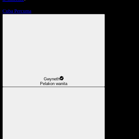
Cuba Percuma
Gwyneth
Pelakon wanita