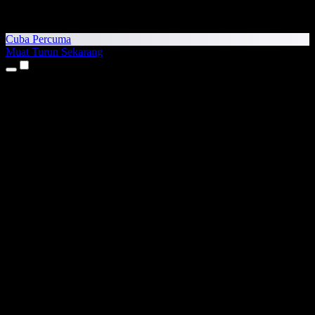
Cuba Percuma
Muat Turun Sekarang
Produk
Teks kepada Pertuturan
Aplikasi iPhone & iPad
Aplikasi Android
Sambungan Chrome
Sambungan Edge
Aplikasi Web
Aplikasi Mac
Aplikasi Windows