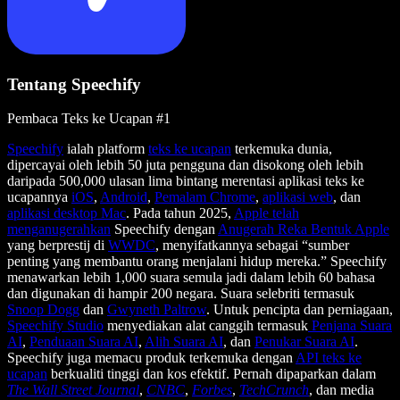
Tentang Speechify
Pembaca Teks ke Ucapan #1
Speechify
ialah platform
teks ke ucapan
terkemuka dunia,
dipercayai oleh lebih 50 juta pengguna dan disokong oleh lebih
daripada 500,000 ulasan lima bintang merentasi aplikasi teks ke
ucapannya
iOS
,
Android
,
Pemalam Chrome
,
aplikasi web
, dan
aplikasi desktop Mac
. Pada tahun 2025,
Apple telah
menganugerahkan
Speechify dengan
Anugerah Reka Bentuk Apple
yang berprestij di
WWDC
, menyifatkannya sebagai “sumber
penting yang membantu orang menjalani hidup mereka.” Speechify
menawarkan lebih 1,000 suara semula jadi dalam lebih 60 bahasa
dan digunakan di hampir 200 negara. Suara selebriti termasuk
Snoop Dogg
dan
Gwyneth Paltrow
. Untuk pencipta dan perniagaan,
Speechify Studio
menyediakan alat canggih termasuk
Penjana Suara
AI
,
Penduaan Suara AI
,
Alih Suara AI
, dan
Penukar Suara AI
.
Speechify juga memacu produk terkemuka dengan
API teks ke
ucapan
berkualiti tinggi dan kos efektif. Pernah dipaparkan dalam
The Wall Street Journal
,
CNBC
,
Forbes
,
TechCrunch
, dan media