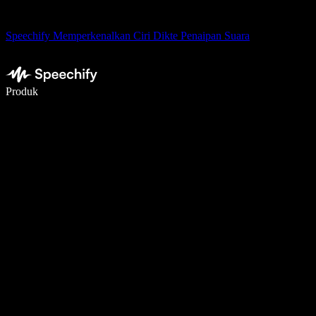
Speechify Memperkenalkan Ciri Dikte Penaipan Suara
Tulis 5× lebih pantas dengan menaip menggunakan suara
Produk
Ketahui Lebih Lanjut