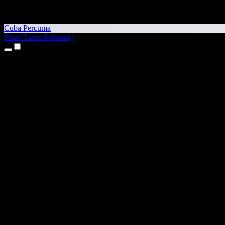
Cuba Percuma
Muat Turun Sekarang
Produk
Teks kepada Pertuturan
Aplikasi iPhone & iPad
Aplikasi Android
Sambungan Chrome
Sambungan Edge
Aplikasi Web
Aplikasi Mac
Aplikasi Windows