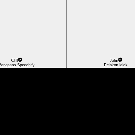
Cliff
John
Pengasas Speechify
Pelakon lelaki