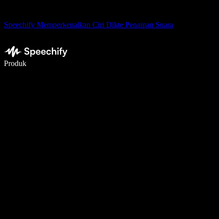
Speechify Memperkenalkan Ciri Dikte Penaipan Suara
Tulis 5× lebih pantas dengan menaip menggunakan suara
Produk
Ketahui Lebih Lanjut