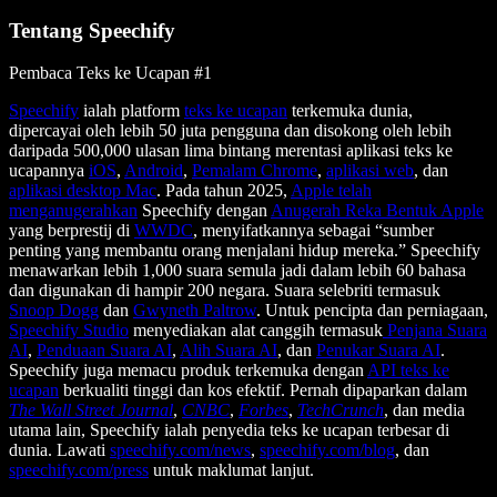
Tentang Speechify
Pembaca Teks ke Ucapan #1
Speechify
ialah platform
teks ke ucapan
terkemuka dunia,
dipercayai oleh lebih 50 juta pengguna dan disokong oleh lebih
daripada 500,000 ulasan lima bintang merentasi aplikasi teks ke
ucapannya
iOS
,
Android
,
Pemalam Chrome
,
aplikasi web
, dan
aplikasi desktop Mac
. Pada tahun 2025,
Apple telah
menganugerahkan
Speechify dengan
Anugerah Reka Bentuk Apple
yang berprestij di
WWDC
, menyifatkannya sebagai “sumber
penting yang membantu orang menjalani hidup mereka.” Speechify
menawarkan lebih 1,000 suara semula jadi dalam lebih 60 bahasa
dan digunakan di hampir 200 negara. Suara selebriti termasuk
Snoop Dogg
dan
Gwyneth Paltrow
. Untuk pencipta dan perniagaan,
Speechify Studio
menyediakan alat canggih termasuk
Penjana Suara
AI
,
Penduaan Suara AI
,
Alih Suara AI
, dan
Penukar Suara AI
.
Speechify juga memacu produk terkemuka dengan
API teks ke
ucapan
berkualiti tinggi dan kos efektif. Pernah dipaparkan dalam
The Wall Street Journal
,
CNBC
,
Forbes
,
TechCrunch
, dan media
utama lain, Speechify ialah penyedia teks ke ucapan terbesar di
dunia. Lawati
speechify.com/news
,
speechify.com/blog
, dan
speechify.com/press
untuk maklumat lanjut.