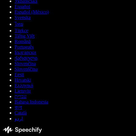
Українська
Español
Español (México)
Svenska
ไทย
Türkçe
Tiếng Việt
Română
Português
Български
ქართული
Slovenčina
Slovenščina
Eesti
Hrvatski
Ελληνικά
Lietuvių
עברית
Bahasa Indonesia
বাংলা
Català
اردو