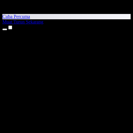
Cuba Percuma
Muat Turun Sekarang
Produk
Teks kepada Pertuturan
Aplikasi iPhone & iPad
Aplikasi Android
Sambungan Chrome
Sambungan Edge
Aplikasi Web
Aplikasi Mac
Aplikasi Windows