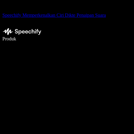
Speechify Memperkenalkan Ciri Dikte Penaipan Suara
Tulis 5× lebih pantas dengan menaip menggunakan suara
Produk
Ketahui Lebih Lanjut