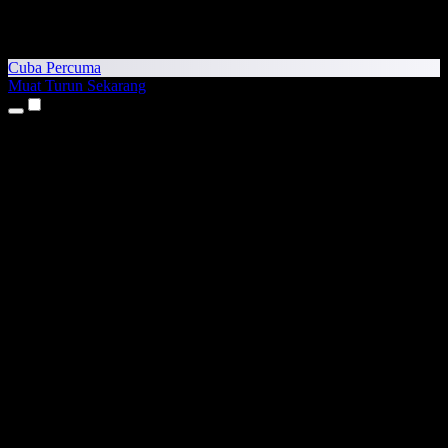
Cuba Percuma
Muat Turun Sekarang
Produk
Teks kepada Pertuturan
Aplikasi iPhone & iPad
Aplikasi Android
Sambungan Chrome
Sambungan Edge
Aplikasi Web
Aplikasi Mac
Aplikasi Windows