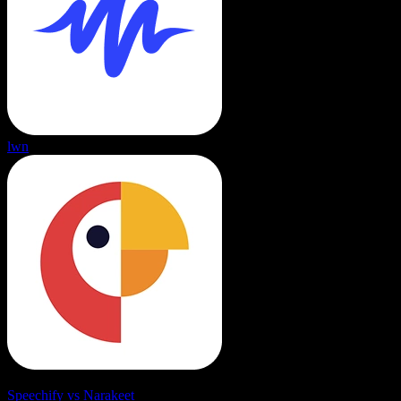
lwn
Speechify vs Narakeet