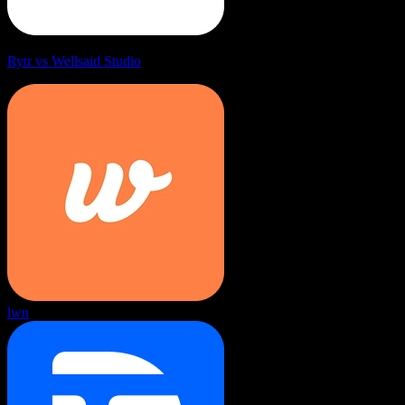
Rytr vs Wellsaid Studio
lwn