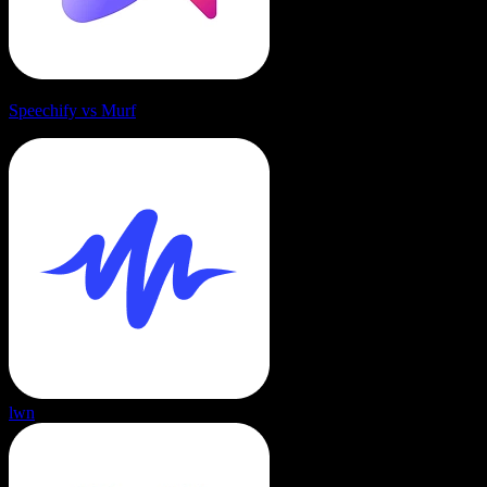
Speechify vs Murf
lwn