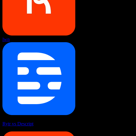
lwn
Rytr vs Descript