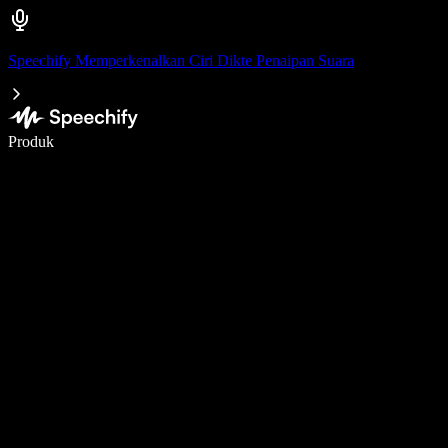
Speechify Memperkenalkan Ciri Dikte Penaipan Suara
Tulis 5× lebih pantas dengan menaip menggunakan suara
Produk
Ketahui Lebih Lanjut