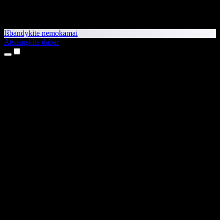
Išbandykite nemokamai
Atsisiųskite dabar
Produktai
Teksto skaitymas balsu
iPhone ir iPad programėlės
Android programėlė
Chrome plėtinys
Edge plėtinys
Interneto programėlė
Mac programėlė
Windows programėlė