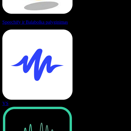
Speechify ir Balabolka palyginimas
VS