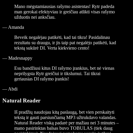
Mano mėgstamiausias rašymo asistentas! Rytr padeda
man gerokai efektyviau ir greičiau atlikti visas rašymo
užduotis nei anksčiau.
—
Amanda
Beveik negalėjau patikėti, kad tai tikra! Pasidalinau
rezultatu su draugu, ir jis taip pat negalėjo patikėti, kad
tekstą sukūrė DI. Verta kiekvieno cento!
—
Madesnappy
Esu bandžiusi kitus DI rašymo įrankius, bet nė vienas
neprilygsta Rytr greičiui ir tikslumui. Tai tikrai
geriausias DI rašymo įrankis!
—
Abdi
Natural Reader
Iš pradžių naudojau kitą paslaugą, bet vien perskaityti
tekstą ir gauti parsiunčiamą MP3 užtrukdavo valandas.
Natural Reader viską padarė per mažiau nei 3 minutes –
mano pasirinktas balsas buvo TOBULAS (tiek daug