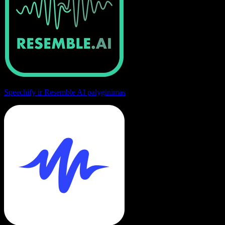
Speechify ir Resemble AI palyginimas