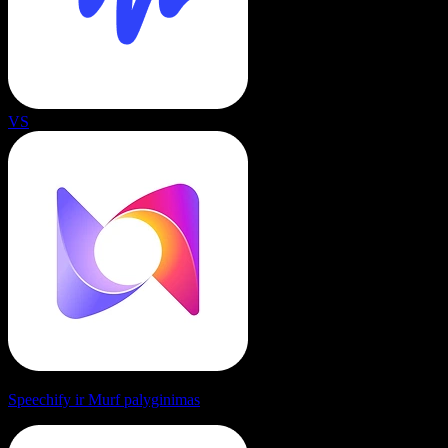
VS
Speechify ir Murf palyginimas