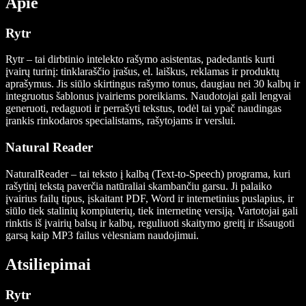
Apie
Rytr
Rytr – tai dirbtinio intelekto rašymo asistentas, padedantis kurti
įvairų turinį: tinklaraščio įrašus, el. laiškus, reklamas ir produktų
aprašymus. Jis siūlo skirtingus rašymo tonus, daugiau nei 30 kalbų ir
integruotus šablonus įvairiems poreikiams. Naudotojai gali lengvai
generuoti, redaguoti ir perrašyti tekstus, todėl tai ypač naudingas
įrankis rinkodaros specialistams, rašytojams ir verslui.
Natural Reader
NaturalReader – tai teksto į kalbą (Text-to-Speech) programa, kuri
rašytinį tekstą paverčia natūraliai skambančiu garsu. Ji palaiko
įvairius failų tipus, įskaitant PDF, Word ir internetinius puslapius, ir
siūlo tiek stalinių kompiuterių, tiek internetinę versiją. Vartotojai gali
rinktis iš įvairių balsų ir kalbų, reguliuoti skaitymo greitį ir išsaugoti
garsą kaip MP3 failus vėlesniam naudojimui.
Atsiliepimai
Rytr