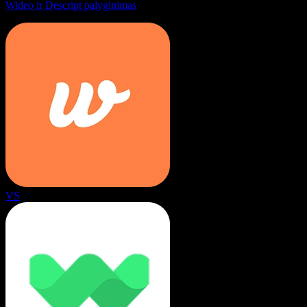
Wideo ir Descript palyginimas
VS