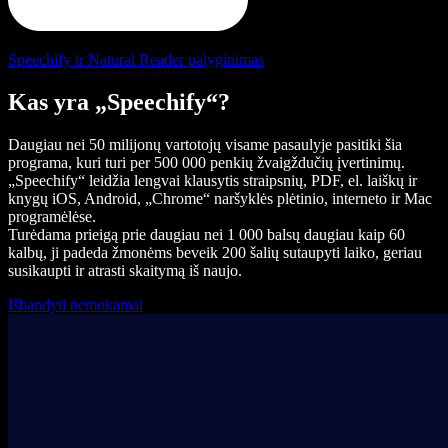
Speechify ir Natural Reader palyginimas
Kas yra „Speechify“?
Daugiau nei 50 milijonų vartotojų visame pasaulyje pasitiki šia
programa, kuri turi per 500 000 penkių žvaigždučių įvertinimų.
„Speechify“ leidžia lengvai klausytis straipsnių, PDF, el. laiškų ir
knygų iOS, Android, „Chrome“ naršyklės plėtinio, interneto ir Mac
programėlėse.
Turėdama prieigą prie daugiau nei 1 000 balsų daugiau kaip 60
kalbų, ji padeda žmonėms beveik 200 šalių sutaupyti laiko, geriau
susikaupti ir atrasti skaitymą iš naujo.
Išbandyti nemokamai