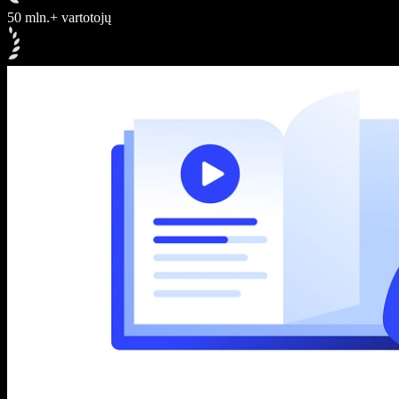
50 mln.+ vartotojų