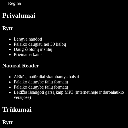
—
Regina
Privalumai
Rytr
Lengva naudoti
Palaiko daugiau nei 30 kalbų
Daug šablonų ir stilių
Prieinama kaina
Natural Reader
Aiškūs, natūraliai skambantys balsai
Palaiko daugybę failų formatų
Palaiko daugybę failų formatų
Leidžia išsaugoti garsą kaip MP3 (internetinėje ir darbalaukio
versijose)
Trūkumai
Rytr