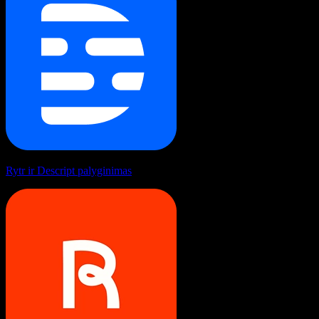
Rytr ir Descript palyginimas