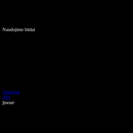
Naudojimo būdai
Atsisiųsti
API
Įmonė