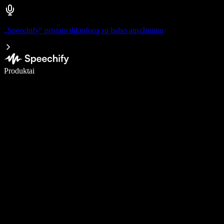
„Speechify“ pristato diktofoną su balso atpažinimu
Rašykite 5× greičiau naudodami diktavimą balsu
Produktai
Sužinokite daugiau