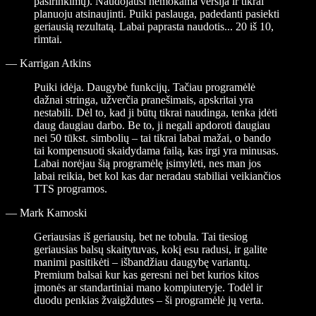
pasirinkimų). Naudojausi nemokama versija ir tikrai
planuoju atsinaujinti. Puiki paslauga, padedanti pasiekti
geriausią rezultatą. Labai paprasta naudotis... 20 iš 10,
rimtai.
—
Karrigan Atkins
Puiki idėja. Daugybė funkcijų. Tačiau programėlė
dažnai stringa, užverčia pranešimais, apskritai yra
nestabili. Dėl to, kad ji būtų tikrai naudinga, tenka įdėti
daug daugiau darbo. Be to, ji negali apdoroti daugiau
nei 50 tūkst. simbolių – tai tikrai labai mažai, o bando
tai kompensuoti skaidydama failą, kas irgi yra minusas.
Labai norėjau šią programėlę įsimylėti, nes man jos
labai reikia, bet kol kas dar neradau stabiliai veikiančios
TTS programos.
—
Mark Kamoski
Geriausias iš geriausių, bet ne tobula. Tai tiesiog
geriausias balsų skaitytuvas, kokį esu radusi, ir galite
manimi pasitikėti – išbandžiau daugybę variantų.
Premium balsai kur kas geresni nei bet kurios kitos
įmonės ar standartiniai mano kompiuteryje. Todėl ir
duodu penkias žvaigždutes – ši programėlė jų verta.