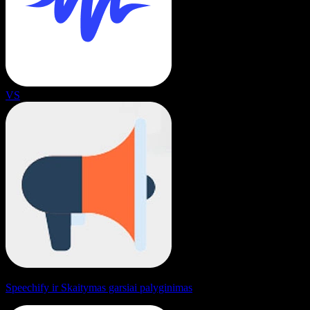
VS
Speechify ir Skaitymas garsiai palyginimas