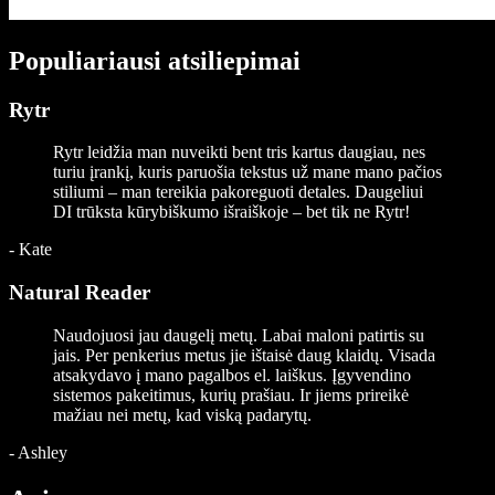
Populiariausi atsiliepimai
Rytr
Rytr leidžia man nuveikti bent tris kartus daugiau, nes
turiu įrankį, kuris paruošia tekstus už mane mano pačios
stiliumi – man tereikia pakoreguoti detales. Daugeliui
DI trūksta kūrybiškumo išraiškoje – bet tik ne Rytr!
-
Kate
Natural Reader
Naudojuosi jau daugelį metų. Labai maloni patirtis su
jais. Per penkerius metus jie ištaisė daug klaidų. Visada
atsakydavo į mano pagalbos el. laiškus. Įgyvendino
sistemos pakeitimus, kurių prašiau. Ir jiems prireikė
mažiau nei metų, kad viską padarytų.
-
Ashley