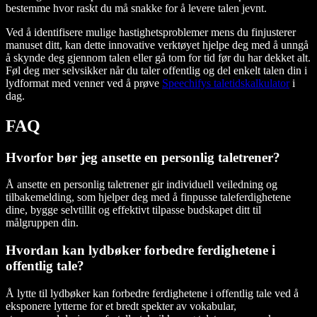
bestemme hvor raskt du må snakke for å levere talen jevnt.
Ved å identifisere mulige hastighetsproblemer mens du finjusterer
manuset ditt, kan dette innovative verktøyet hjelpe deg med å unngå
å skynde deg gjennom talen eller gå tom for tid før du har dekket alt.
Føl deg mer selvsikker når du taler offentlig og del enkelt talen din i
lydformat med venner ved å prøve
Speechifys taletidskalkulator
i
dag.
FAQ
Hvorfor bør jeg ansette en personlig taletrener?
Å ansette en personlig taletrener gir individuell veiledning og
tilbakemelding, som hjelper deg med å finpusse taleferdighetene
dine, bygge selvtillit og effektivt tilpasse budskapet ditt til
målgruppen din.
Hvordan kan lydbøker forbedre ferdighetene i
offentlig tale?
Å lytte til lydbøker kan forbedre ferdighetene i offentlig tale ved å
eksponere lytterne for et bredt spekter av vokabular,