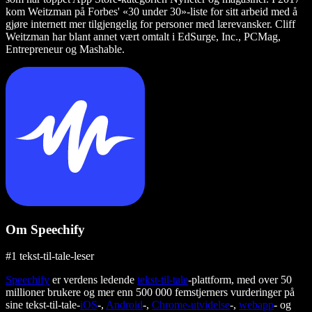
kom Weitzman på Forbes' «30 under 30»-liste for sitt arbeid med å
gjøre internett mer tilgjengelig for personer med lærevansker. Cliff
Weitzman har blant annet vært omtalt i EdSurge, Inc., PCMag,
Entrepreneur og Mashable.
Om Speechify
#1 tekst-til-tale-leser
Speechify
er verdens ledende
tekst-til-tale
-plattform, med over 50
millioner brukere og mer enn 500 000 femstjerners vurderinger på
sine tekst-til-tale-
iOS
-,
Android
-,
Chrome-utvidelse
-,
webapp
- og