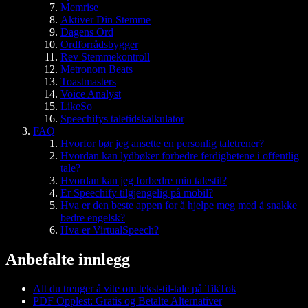
Memrise
Aktiver Din Stemme
Dagens Ord
Ordforrådsbygger
Rev Stemmekontroll
Metronom Beats
Toastmasters
Voice Analyst
LikeSo
Speechifys taletidskalkulator
FAQ
Hvorfor bør jeg ansette en personlig taletrener?
Hvordan kan lydbøker forbedre ferdighetene i offentlig
tale?
Hvordan kan jeg forbedre min talestil?
Er Speechify tilgjengelig på mobil?
Hva er den beste appen for å hjelpe meg med å snakke
bedre engelsk?
Hva er VirtualSpeech?
Anbefalte innlegg
Alt du trenger å vite om tekst-til-tale på TikTok
PDF Opplest: Gratis og Betalte Alternativer