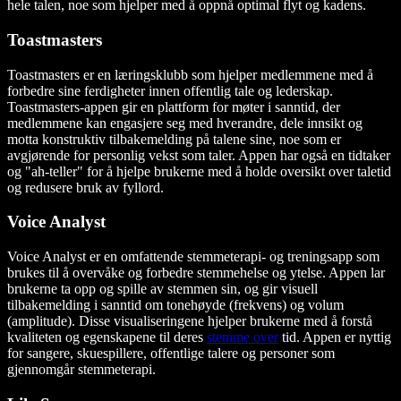
hele talen, noe som hjelper med å oppnå optimal flyt og kadens.
Toastmasters
Toastmasters er en læringsklubb som hjelper medlemmene med å
forbedre sine ferdigheter innen offentlig tale og lederskap.
Toastmasters-appen gir en plattform for møter i sanntid, der
medlemmene kan engasjere seg med hverandre, dele innsikt og
motta konstruktiv tilbakemelding på talene sine, noe som er
avgjørende for personlig vekst som taler. Appen har også en tidtaker
og "ah-teller" for å hjelpe brukerne med å holde oversikt over taletid
og redusere bruk av fyllord.
Voice Analyst
Voice Analyst er en omfattende stemmeterapi- og treningsapp som
brukes til å overvåke og forbedre stemmehelse og ytelse. Appen lar
brukerne ta opp og spille av stemmen sin, og gir visuell
tilbakemelding i sanntid om tonehøyde (frekvens) og volum
(amplitude). Disse visualiseringene hjelper brukerne med å forstå
kvaliteten og egenskapene til deres
stemme over
tid. Appen er nyttig
for sangere, skuespillere, offentlige talere og personer som
gjennomgår stemmeterapi.