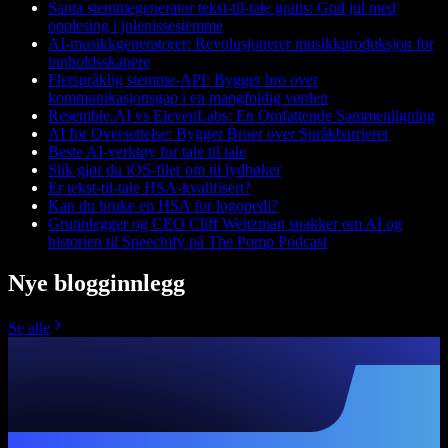
Santa stemmegenerator tekst-til-tale gratis: God jul med
opplesing i julenissestemme
AI-musikkgeneratorer: Revolusjonerer musikkproduksjon for
innholdsskapere
Flerspråklig stemme-API: Bygger bro over
kommunikasjonsgap i en mangfoldig verden
Resemble.AI vs ElevenLabs: En Omfattende Sammenligning
AI for Oversettelse: Bygger Broer over Språkbarrierer
Beste AI-verktøy for tale til tale
Slik gjør du iOS-filer om til lydbøker
Er tekst-til-tale HSA-kvalifisert?
Kan du bruke en HSA for logopedi?
Grunnlegger og CEO Cliff Weitzman snakker om AI og
historien til Speechify på The Pomp Podcast
Nye blogginnlegg
Se alle