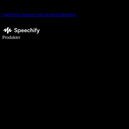
Speechify lanserer tale-til-tekst-diktering
Skriv 5× raskere med diktering
Produkter
Les mer