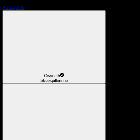
Prøv gratis
Gwyneth
Skuespillerinne