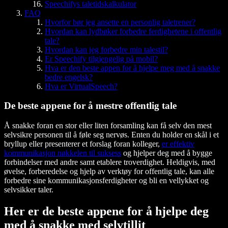
Speechifys taletidskalkulator
FAQ
Hvorfor bør jeg ansette en personlig taletrener?
Hvordan kan lydbøker forbedre ferdighetene i offentlig
tale?
Hvordan kan jeg forbedre min talestil?
Er Speechify tilgjengelig på mobil?
Hva er den beste appen for å hjelpe meg med å snakke
bedre engelsk?
Hva er VirtualSpeech?
De beste appene for å mestre offentlig tale
Å snakke foran en stor eller liten forsamling kan få selv den mest
selvsikre personen til å føle seg nervøs. Enten du holder en skål i et
bryllup eller presenterer et forslag foran kolleger,
er effektiv
kommunikasjon nøkkelen til suksess
og hjelper deg med å bygge
forbindelser med andre samt etablere troverdighet. Heldigvis, med
øvelse, forberedelse og hjelp av verktøy for offentlig tale, kan alle
forbedre sine kommunikasjonsferdigheter og bli en vellykket og
selvsikker taler.
Her er de beste appene for å hjelpe deg
med å snakke med selvtillit