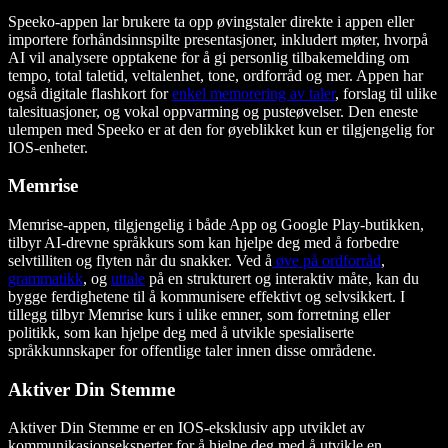
Speeko-appen lar brukere ta opp øvingstaler direkte i appen eller
importere forhåndsinnspilte presentasjoner, inkludert møter, hvorpå
AI vil analysere opptakene for å gi personlig tilbakemelding om
tempo, total taletid, veltalenhet, tone, ordforråd og mer. Appen har
også digitale flashkort for
enkel memorering av taler
, forslag til ulike
talesituasjoner, og vokal oppvarming og pusteøvelser. Den eneste
ulempen med Speeko er at den for øyeblikket kun er tilgjengelig for
IOS-enheter.
Memrise
Memrise-appen, tilgjengelig i både App og Google Play-butikken,
tilbyr AI-drevne språkkurs som kan hjelpe deg med å forbedre
selvtilliten og flyten når du snakker. Ved å
øve på ordforråd
,
grammatikk
, og
uttale
på en strukturert og interaktiv måte, kan du
bygge ferdighetene til å kommunisere effektivt og selvsikkert. I
tillegg tilbyr Memrise kurs i ulike emner, som forretning eller
politikk, som kan hjelpe deg med å utvikle spesialiserte
språkkunnskaper for offentlige taler innen disse områdene.
Aktiver Din Stemme
Aktiver Din Stemme er en IOS-eksklusiv app utviklet av
kommunikasjonseksperter for å hjelpe deg med å utvikle en