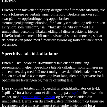
LikeSo
LikeSo er en taleveiledningsapp designet for å forbedre offentlig tale
ved å fokusere på verbale vaner og fyllord. Brukere snakker som
svar på ulike oppfordringer, og appen bruker
stemmegjenkjenningsteknologi for å analysere talen, og teller bruken
av fyllord som "liksom", "så", "faktisk" og "du vet." Ved å gi
umiddelbar, personlig tilbakemelding på disse aspektene, hjelper
LikeSo brukerne med å bli mer bevisste på sine talemønstre, slik at
de bevisst kan jobbe med å redusere fyllord og forbedre taleklarhet
og tempo.
Speechifys taletidskalkulator
Enten du skal holde en 10-minutters tale eller en time lang
presentasjon, hjelper Speechifys taletidskalkulator, som fungerer på
alle enheter, deg med å få mest mulig ut av den tildelte taletiden ved
å gi en enkel måte å vite nøyaktig hvor lang talen din bør være for å
optimalisere leveringen og mestre offentlig tale.
Bare skriv inn teksten din i Speechifys taletidskalkulator og trykk
"spill av" for å høre manuset ditt lest opp på et
språk
eller aksent du
velger, med
gjennomsnittlig lesefart
og beregne taletiden din
umiddelbart. Derfra kan du enkelt justere innholdet ditt og finjustere
leveringen ved å tilpasse manuset eller endre taletempoet for å