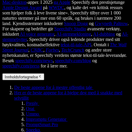
Mac-desktop
-apper. I 2025
ga Apple
Speechify den prestisjetunge
Apple Design Award
på
WWDC
, og kalte det «en kritisk ressurs
som hjelper folk å leve livene sine». Speechify tilbyr over 1 000
naturtro stemmer på mer enn 60 språk, og brukes i nærmere 200
land. Kjendisstemmer inkluderer
Snoop Dogg
og
Gwyneth Paltrow
.
For skapere og bedrifter gir
Speechify Studio
avanserte verktøy,
inkludert
AI voice generator
,
AI-stemmekloning
,
AI-dubbing
og
AI-
stemmebytter
. Speechify driver også ledende produkter med sitt
høykvalitets, kostnadseffektive
tekst-til-tale-API
. Omtalt i
The Wall
Street Journal
,
CNBC
,
Forbes
,
TechCrunch
og andre store
nyhetskanaler, er Speechify verdens største tekst-til-tale-leverandør.
Besøk
speechify.com/news
,
speechify.com/blog
og
speechify.com/press
for å lære mer.
Innholdsfortegnelse
De beste appene for å mestre offentlig tale
Her er de beste appene for å hjelpe deg med å snakke med
selvtillit
Preply
Orai
Ummo
Impromptu Generator
PromptSmart Pro
Speeko