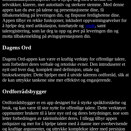
selvsikker, klarere, mer autoritativ og sterkere stemme. Med denne
appen kan du øve på talene og presentasjonene dine, få
tilbakemelding på leveringen din, og finpusse ferdighetene dine.
Appen tilbyr en rekke funksjoner, inkludert oppvarmingsøvelser for
å hjelpe deg med artikulasjon, tonehøyde og
uttale
, samt
taleregistrering, som lar deg ta opp og øve på leveringen din og
motta tilbakemelding på øvingsprestasjonen din.
Dagens Ord
Dagens Ord-appen kan være et kraftig verktøy for offentlige talere,
som forbedrer deres verbale og retoriske evner. Den introduserer et
nytt ord hver dag, komplett med definisjon, uttale og
brukseksempler. Dette hjelper med å utvide talerens ordforråd, slik at
de kan uttrykke tankene sine mer effektivt og engasjerende.
Ordforrådsbygger
Ordforrådsbygger er en app designet for å styrke språkforståelse og
bruk, og kan være til stor nytte for offentlige talere. Dette verktøyet
oppmuntrer brukere til å lære nye ord og deres betydninger, noe som
letter forbedringen av taleinnholdet deres. I tillegg tilbyr appen
ordquizer og mer for å hjelpe talere med å danne mer overbevisende
og kraftige argumenter, og uttrykke komplekse ideer med presisjon