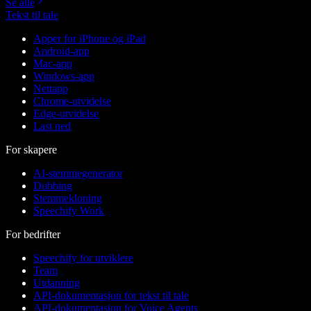
Se alle
Tekst til tale
Apper for iPhone og iPad
Android-app
Mac-app
Windows-app
Nettapp
Chrome-utvidelse
Edge-utvidelse
Last ned
For skapere
AI-stemmegenerator
Dubbing
Stemmekloning
Speechify Work
For bedrifter
Speechify for utviklere
Team
Utdanning
API-dokumentasjon for tekst til tale
API-dokumentasjon for Voice Agents