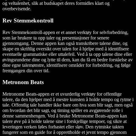
og veltalenhet, slik at budskapet deres formidles klart og
overbevisende.
Rev Stemmekontroll
Rev Stemmekontroll-appen er et annet verktøy for selvforbedring,
som lar brukere ta opp taler og presentasjoner for senere
gjennomgang. Denne appen kan også transkribere talene dine, og
skape en skriftlig oversikt over talen for å hjelpe med å identifisere
eventuelle grammatiske eller uttalefeil. Ved å ta opp talene dine eller
øvingsrundene dine og lytte til dem, kan du få en bedre forståelse av
dine egne talemønstre, identifisere områder for forbedring, og følge
fremgangen din over tid.
Metronom Beats
Metronome Beats-appen er et uvurderlig verktøy for offentlige
talere, da den hjelper med å mestre kunsten å holde tempo og rytme i
tale. Offentlig tale handler ikke bare om hva som blir sagt, men også
om hvordan det blir sagt, og timing spiller en avgjørende rolle i
denne sammenhengen. Ved å bruke Metronome Beats-appen kan
talere øve på å holde talene sine i forskjellige tempoer, og sikre at
leveringen verken føles forhastet eller sløv. Den rytmiske takten
fungerer som en guide for å opprettholde et jevnt tempo gjennom