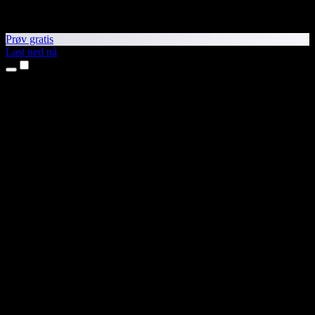
Prøv gratis
Last ned nå
Produkter
Tekst til tale
iPhone- og iPad-apper
Android-app
Chrome-utvidelse
Edge-utvidelse
Nettapp
Mac-app
Windows-app