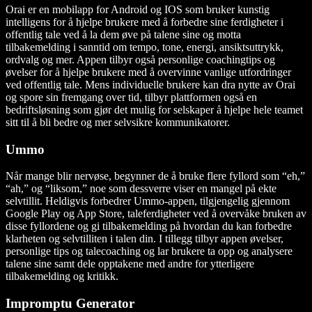
Orai er en mobilapp for Android og IOS som bruker kunstig
intelligens for å hjelpe brukere med å forbedre sine ferdigheter i
offentlig tale ved å la dem øve på talene sine og motta
tilbakemelding i sanntid om tempo, tone, energi, ansiktsuttrykk,
ordvalg og mer. Appen tilbyr også personlige coachingtips og
øvelser for å hjelpe brukere med å overvinne vanlige utfordringer
ved offentlig tale. Mens individuelle brukere kan dra nytte av Orai
og spore sin fremgang over tid, tilbyr plattformen også en
bedriftsløsning som gjør det mulig for selskaper å hjelpe hele teamet
sitt til å bli bedre og mer selvsikre kommunikatorer.
Ummo
Når mange blir nervøse, begynner de å bruke flere fyllord som “eh,”
“ah,” og “liksom,” noe som dessverre viser en mangel på ekte
selvtillit. Heldigvis forbedrer Ummo-appen, tilgjengelig gjennom
Google Play og App Store, taleferdigheter ved å overvåke bruken av
disse fyllordene og gi tilbakemelding på hvordan du kan forbedre
klarheten og selvtilliten i talen din. I tillegg tilbyr appen øvelser,
personlige tips og talecoaching og lar brukere ta opp og analysere
talene sine samt dele opptakene med andre for ytterligere
tilbakemelding og kritikk.
Impromptu Generator