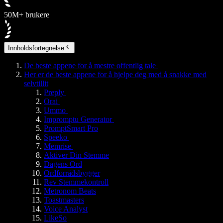
50M+ brukere
Innholdsfortegnelse
De beste appene for å mestre offentlig tale
Her er de beste appene for å hjelpe deg med å snakke med
selvtillit
Preply
Orai
Ummo
Impromptu Generator
PromptSmart Pro
Speeko
Memrise
Aktiver Din Stemme
Dagens Ord
Ordforrådsbygger
Rev Stemmekontroll
Metronom Beats
Toastmasters
Voice Analyst
LikeSo