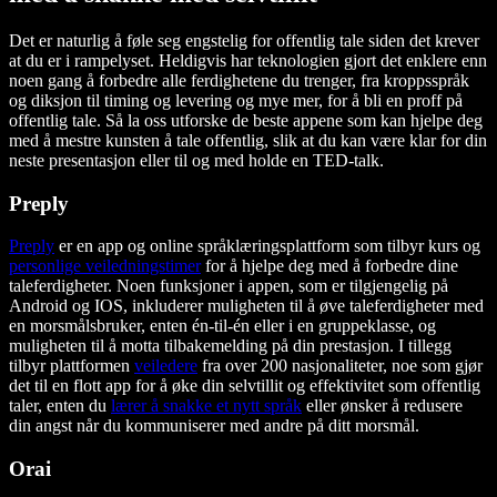
Det er naturlig å føle seg engstelig for offentlig tale siden det krever
at du er i rampelyset. Heldigvis har teknologien gjort det enklere enn
noen gang å forbedre alle ferdighetene du trenger, fra kroppsspråk
og diksjon til timing og levering og mye mer, for å bli en proff på
offentlig tale. Så la oss utforske de beste appene som kan hjelpe deg
med å mestre kunsten å tale offentlig, slik at du kan være klar for din
neste presentasjon eller til og med holde en TED-talk.
Preply
Preply
er en app og online språklæringsplattform som tilbyr kurs og
personlige veiledningstimer
for å hjelpe deg med å forbedre dine
taleferdigheter. Noen funksjoner i appen, som er tilgjengelig på
Android og IOS, inkluderer muligheten til å øve taleferdigheter med
en morsmålsbruker, enten én-til-én eller i en gruppeklasse, og
muligheten til å motta tilbakemelding på din prestasjon. I tillegg
tilbyr plattformen
veiledere
fra over 200 nasjonaliteter, noe som gjør
det til en flott app for å øke din selvtillit og effektivitet som offentlig
taler, enten du
lærer å snakke et nytt språk
eller ønsker å redusere
din angst når du kommuniserer med andre på ditt morsmål.
Orai