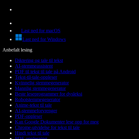
Last ned for macOS
Last ned for Windows
Anbefalt lesing
Diktering og tale til tekst
AI-stemmeassistent
PDF til tekst til tale på Android
Tekst-til-tale-oppleser
Kvinnelig stemmegenerator
Mannlig stemmegenerator
Beste leseprogrammer for dysleksi
Robotstemmegenerator
Anime-tekst til tale
AI-stemmeforvrenger
PDF-oppleser
Kan Google Dokumenter lese opp for meg
Chrome-utvidelse for tekst til tale
Hindi tekst til tale
PDF-opplesning