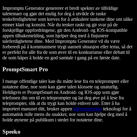
Impromptu Generator genererer et bredt spekter av tilfeldige
taletemaer og gjør det mulig for deg å utvikle de raske
tenkeferdighetene som kreves for å artikulere tankene dine om ulike
emner klart og konsist. Når du tenker raskt og gir svar på de
forskjellige oppfordringene, gir den Android- og IOS-kompatible
appen tilbakemelding, som hjelper deg med å finjustere
taleferdighetene dine. Med Impromptu Generator vil du være
forberedt på å kommunisere trygt uansett situasjon eller tema, så det
er perfekt for alle fra de som øver til en konkurranse eller debatt til
de som håper å holde en god samtale i gang på en første date.
PromptSmart Pro
I mange offentlige taler kan du måtte lese fra en teleprompter eller
notatene dine, noe som kan gjøre talen klossete og unaturlig.
Heldigvis er PromptSmart en Android- og IOS-app som gjør
telefonen din om til en teleprompter og lar deg øve på å lese fra
teleprompter, slik at du trygt kan holde enhver tale. Etter å ha
importert manuset ditt, bruker appen
taleregistrering
teknologi for å
automatisk rulle mens du snakker, noe som kan hjelpe deg med å
holde øynene på publikum i stedet for notatene dine.
Speeko