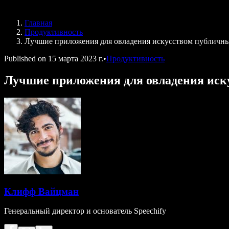
Speechify для DSA
Голосовые агенты SIMBA
Главная
Speechify для разработчиков
Продуктивность
Лучшие приложения для овладения искусством публичн
Published on
15 марта 2023 г.
•
Продуктивность
Лучшие приложения для овладения иск
Клифф Вайцман
Генеральный директор и основатель Speechify