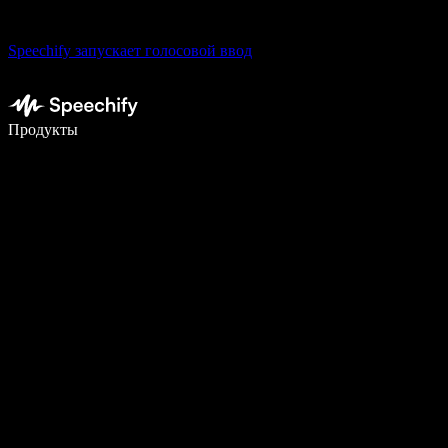
Speechify запускает голосовой ввод
Пишите в 5 раз быстрее с помощью голосового ввода
Продукты
Узнать больше