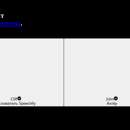
нт
ответы
.
Cliff
John
снователь Speechify
Актёр