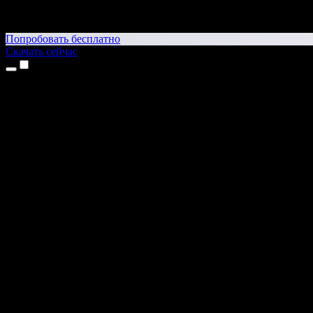
Попробовать бесплатно
Скачать сейчас
Продукты
Текст в речь
Приложение для iPhone и iPad
Приложение для Android
Расширение для Chrome
Расширение для Edge
Веб-приложение
Приложение для Mac
Приложение для Windows