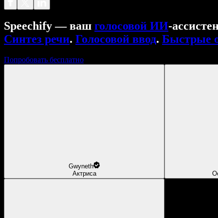
Speechify — ваш
голосовой ИИ
‑ассисте
Синтез речи
.
Голосовой ввод
.
Быстрые 
Попробовать бесплатно
Gwyneth
Актриса
О