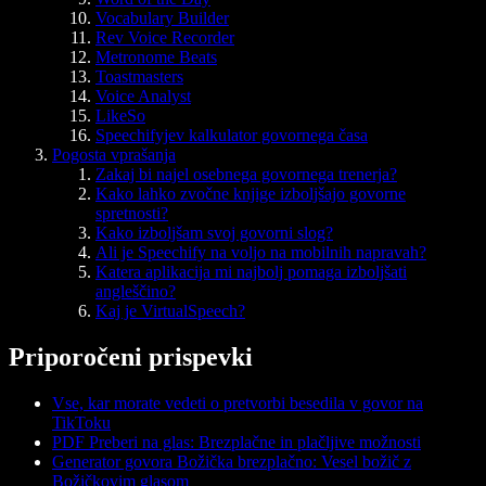
Vocabulary Builder
Rev Voice Recorder
Metronome Beats
Toastmasters
Voice Analyst
LikeSo
Speechifyjev kalkulator govornega časa
Pogosta vprašanja
Zakaj bi najel osebnega govornega trenerja?
Kako lahko zvočne knjige izboljšajo govorne
spretnosti?
Kako izboljšam svoj govorni slog?
Ali je Speechify na voljo na mobilnih napravah?
Katera aplikacija mi najbolj pomaga izboljšati
angleščino?
Kaj je VirtualSpeech?
Priporočeni prispevki
Vse, kar morate vedeti o pretvorbi besedila v govor na
TikToku
PDF Preberi na glas: Brezplačne in plačljive možnosti
Generator govora Božička brezplačno: Vesel božič z
Božičkovim glasom