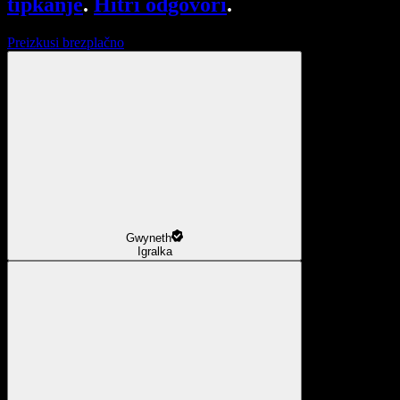
tipkanje
.
Hitri odgovori
.
Preizkusi brezplačno
Gwyneth
Igralka