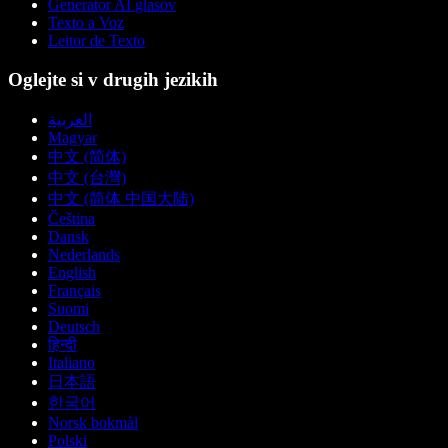
Generator AI glasov
Texto a Voz
Leitor de Texto
Oglejte si v drugih jezikih
العربية
Magyar
中文 (简体)
中文 (台灣)
中文 (简体 中国大陆)
Čeština
Dansk
Nederlands
English
Français
Suomi
Deutsch
हिन्दी
Italiano
日本語
한국어
Norsk bokmål
Polski