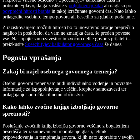
pritisnite »play«, da ga zaslišite v
poljubnem jeziku
ali naglasu po
povprečni hitrosti branja
in takoj izračunate govorni čas. Nato lahko
prilagodite vsebino, tempo govora ali besedilo za gladko podajanje.
Z raziskovanjem možnih hitrosti bo to inovativno orodje preprečilo
naglico in poskrbelo, da vam ne zmanjka časa, še preden poveste
vse. Nastopajte samozavestno in zvočno delite govor s prijatelji –
preizkusite
Speechifyjev kalkulator govornega časa
še danes.
Pogosta vprašanja
Zakaj bi najel osebnega govornega trenerja?
Osebni govorni trener vam nudi individualno vodenje in povratne
informacije za izpopolnjevanje veščin, krepitev samozavesti ter
prilagajanje sporočila ciljnemu občinstvu.
Kako lahko zvočne knjige izboljšajo govorne
spretnosti?
Poslušanje zvočnih knjig izboljša govorne veščine z bogatenjem
besedišča ter razumevanjem modulacije glasu, tehnik
pripovedovanja in tempiranja govora, ki jih nato uporabite v svojih