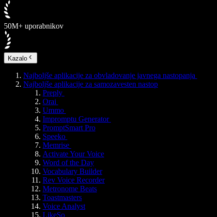
50M+ uporabnikov
Kazalo
Najboljše aplikacije za obvladovanje javnega nastopanja
Najboljše aplikacije za samozavesten nastop
Preply
Orai
Ummo
Impromptu Generator
PromptSmart Pro
Speeko
Memrise
Activate Your Voice
Word of the Day
Vocabulary Builder
Rev Voice Recorder
Metronome Beats
Toastmasters
Voice Analyst
LikeSo