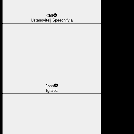
Cliff
Ustanovitelj Speechifyja
John
Igralec