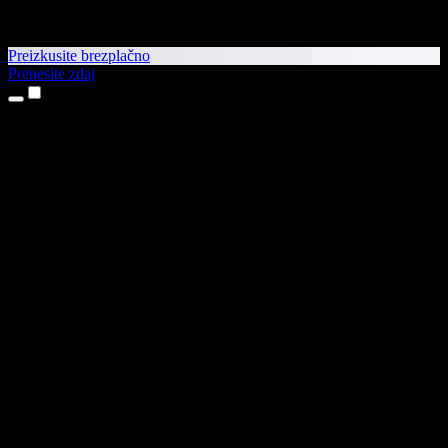
Preizkusite brezplačno
Prenesite zdaj
Izdelki
Pretvorba besedila v govor
Aplikaciji za iPhone in iPad
Aplikacija za Android
Razširitev za Chrome
Razširitev za Edge
Spletna aplikacija
Aplikacija za Mac
Aplikacija za Windows