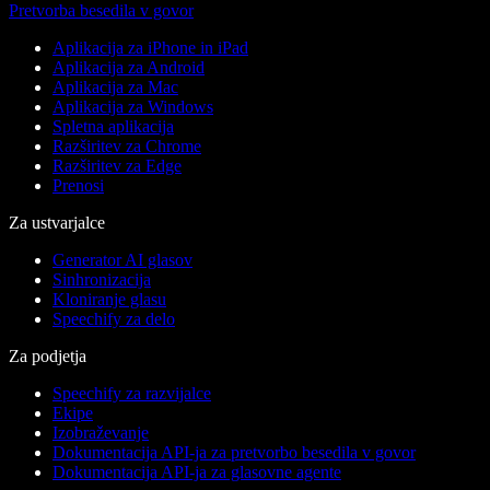
Pretvorba besedila v govor
Aplikacija za iPhone in iPad
Aplikacija za Android
Aplikacija za Mac
Aplikacija za Windows
Spletna aplikacija
Razširitev za Chrome
Razširitev za Edge
Prenosi
Za ustvarjalce
Generator AI glasov
Sinhronizacija
Kloniranje glasu
Speechify za delo
Za podjetja
Speechify za razvijalce
Ekipe
Izobraževanje
Dokumentacija API-ja za pretvorbo besedila v govor
Dokumentacija API-ja za glasovne agente