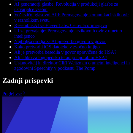
AI generatorji glasbe: Revolucija v produkciji glasbe za
ustvarjalce vsebin
Večjezični glasovni API: Premagovanje komunikacijskih ovir
v raznolikem svetu
Resemble.AI vs ElevenLabs: Celovita primerjava
UI za prevajanje: Premagovanje jezikovnih ovir z umetno
inteligenco
Najboljša orodja za AI pretvorbo govora v govor
Kako pretvoriti iOS datoteke v zvočno knjigo
Ali je pretvorba besedila v govor upravičena do HSA?
Ali lahko za logopedsko terapijo uporabim HSA?
Ustanovitelj in direktor Cliff Weitzman o umetni inteligenci in
zgodovini Speechify v podkastu The Pomp
Zadnji prispevki
Poglej vse