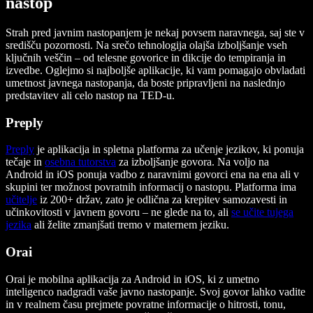
nastop
Strah pred javnim nastopanjem je nekaj povsem naravnega, saj ste v
središču pozornosti. Na srečo tehnologija olajša izboljšanje vseh
ključnih veščin – od telesne govorice in dikcije do tempiranja in
izvedbe. Oglejmo si najboljše aplikacije, ki vam pomagajo obvladati
umetnost javnega nastopanja, da boste pripravljeni na naslednjo
predstavitev ali celo nastop na TED-u.
Preply
Preply
je aplikacija in spletna platforma za učenje jezikov, ki ponuja
tečaje in
osebna tutorstva
za izboljšanje govora. Na voljo na
Android in iOS ponuja vadbo z naravnimi govorci ena na ena ali v
skupini ter možnost povratnih informacij o nastopu. Platforma ima
učitelje
iz 200+ držav, zato je odlična za krepitev samozavesti in
učinkovitosti v javnem govoru – ne glede na to, ali
se učite tujega
jezika
ali želite zmanjšati tremo v maternem jeziku.
Orai
Orai je mobilna aplikacija za Android in iOS, ki z umetno
inteligenco nadgradi vaše javno nastopanje. Svoj govor lahko vadite
in v realnem času prejmete povratne informacije o hitrosti, tonu,