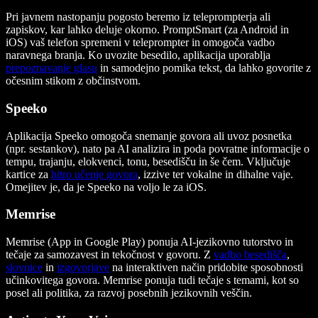
Pri javnem nastopanju pogosto beremo iz teleprompterja ali
zapiskov, kar lahko deluje okorno. PromptSmart (za Android in
iOS) vaš telefon spremeni v teleprompter in omogoča vadbo
naravnega branja. Ko uvozite besedilo, aplikacija uporablja
prepoznavanje glasu
in samodejno pomika tekst, da lahko govorite z
očesnim stikom z občinstvom.
Speeko
Aplikacija Speeko omogoča snemanje govora ali uvoz posnetka
(npr. sestankov), nato pa AI analizira in poda povratne informacije o
tempu, trajanju, elokvenci, tonu, besedišču in še čem. Vključuje
kartice za
hitro učenje govora
, izzive ter vokalne in dihalne vaje.
Omejitev je, da je Speeko na voljo le za iOS.
Memrise
Memrise (App in Google Play) ponuja AI-jezikovno tutorstvo in
tečaje za samozavest in tekočnost v govoru. Z
vadbo besedišča
,
slovnice
in
izgovorjave
na interaktiven način pridobite sposobnosti
učinkovitega govora. Memrise ponuja tudi tečaje s temami, kot so
posel ali politika, za razvoj posebnih jezikovnih veščin.