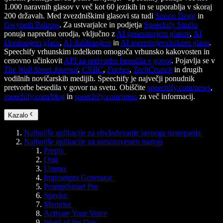
1.000 naravnih glasov v več kot 60 jezikih in se uporablja v skoraj
200 državah. Med zvezdniškimi glasovi sta tudi
Snoop Dogg
in
Gwyneth Paltrow
. Za ustvarjalce in podjetja
Speechify Studio
ponuja napredna orodja, vključno z
AI generatorjem glasov
,
AI
kloniranjem glasu
,
AI dubliranjem
in
AI spreminjevalnikom glasu
.
Speechify vrhunskim izdelkom omogoča vrhunsko kakovosten in
cenovno učinkovit
API za pretvorbo besedila v govor
. Pojavlja se v
The Wall Street Journal
,
CNBC
,
Forbes
,
TechCrunch
in drugih
vodilnih novičarskih medijih. Speechify je največji ponudnik
pretvorbe besedila v govor na svetu. Obiščite
speechify.com/news
,
speechify.com/blog
in
speechify.com/press
za več informacij.
Kazalo
Najboljše aplikacije za obvladovanje javnega nastopanja
Najboljše aplikacije za samozavesten nastop
Preply
Orai
Ummo
Impromptu Generator
PromptSmart Pro
Speeko
Memrise
Activate Your Voice
Word of the Day