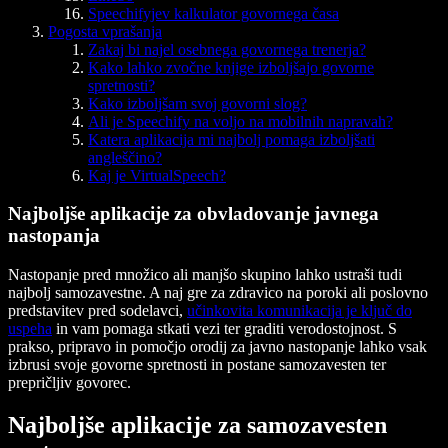
Speechifyjev kalkulator govornega časa
Pogosta vprašanja
Zakaj bi najel osebnega govornega trenerja?
Kako lahko zvočne knjige izboljšajo govorne
spretnosti?
Kako izboljšam svoj govorni slog?
Ali je Speechify na voljo na mobilnih napravah?
Katera aplikacija mi najbolj pomaga izboljšati
angleščino?
Kaj je VirtualSpeech?
Najboljše aplikacije za obvladovanje javnega
nastopanja
Nastopanje pred množico ali manjšo skupino lahko ustraši tudi
najbolj samozavestne. A naj gre za zdravico na poroki ali poslovno
predstavitev pred sodelavci,
učinkovita komunikacija je ključ do
uspeha
in vam pomaga stkati vezi ter graditi verodostojnost. S
prakso, pripravo in pomočjo orodij za javno nastopanje lahko vsak
izbrusi svoje govorne spretnosti in postane samozavesten ter
prepričljiv govorec.
Najboljše aplikacije za samozavesten