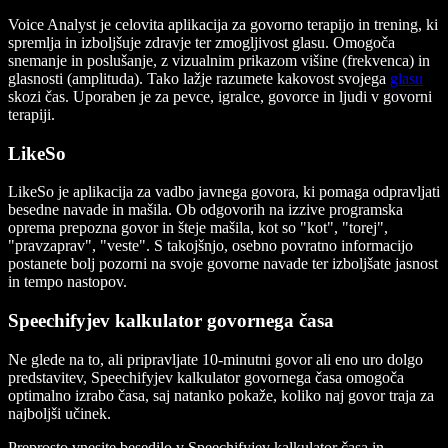
Voice Analyst je celovita aplikacija za govorno terapijo in trening, ki
spremlja in izboljšuje zdravje ter zmogljivost glasu. Omogoča
snemanje in poslušanje, z vizualnim prikazom višine (frekvenca) in
glasnosti (amplituda). Tako lažje razumete kakovost svojega
glasu
skozi čas. Uporaben je za pevce, igralce, govorce in ljudi v govorni
terapiji.
LikeSo
LikeSo je aplikacija za vadbo javnega govora, ki pomaga odpravljati
besedne navade in mašila. Ob odgovorih na izzive programska
oprema prepozna govor in šteje mašila, kot so "kot", "torej",
"pravzaprav", "veste". S takojšnjo, osebno povratno informacijo
postanete bolj pozorni na svoje govorne navade ter izboljšate jasnost
in tempo nastopov.
Speechifyjev kalkulator govornega časa
Ne glede na to, ali pripravljate 10-minutni govor ali eno uro dolgo
predstavitev, Speechifyjev kalkulator govornega časa omogoča
optimalno izrabo časa, saj natanko pokaže, koliko naj govor traja za
najboljši učinek.
Preprosto vnesite besedilo v Speechifyjev kalkulator časa in