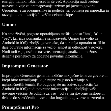
energiji, mimiki, izbiri besed in še več. Aplikacija nudi osebne
nasvete in vaje za premagovanje izzivov pri javnem govoru.
Uporabna je za posameznike in podjetja, saj pomaga pri napredku in
razvoju komunikacijskih veščin celotne ekipe.
Ummo
Ko smo živčni, pogosto uporabljamo mašila, kot so "hm", "a" in
"pač", kar izda pomanjkanje samozavesti. Ummo (na voljo za
Android in iOS) izboljša govor tako, da spremlja uporabo mašil in
daje povratne informacije za večjo jasnost in odločnost v govoru.
Nudi tudi vaje, osebne nasvete, snemanje, analizo in možnost
deljenja posnetkov za dodatne povratne informacije.
Impromptu Generator
Impromptu Generator generira različne naključne teme za govore in
krepi hitro razmišljanje, ki je nujno za jasno izražanje o
najrazličnejših temah. Ko odgovarjate na izzive, aplikacija (za
Android in iOS) nudi povratne informacije in izboljšuje vaše
govorne veščine. Je odlična za vse – od vaj za govorne nastope in
debate do sproščenih, a vsebinsko bogatih pogovorov na zmenku.
PromptSmart Pro