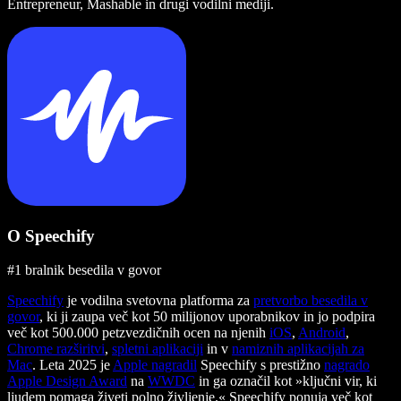
Entrepreneur, Mashable in drugi vodilni mediji.
O Speechify
#1 bralnik besedila v govor
Speechify
je vodilna svetovna platforma za
pretvorbo besedila v
govor
, ki ji zaupa več kot 50 milijonov uporabnikov in jo podpira
več kot 500.000 petzvezdičnih ocen na njenih
iOS
,
Android
,
Chrome razširitvi
,
spletni aplikaciji
in v
namiznih aplikacijah za
Mac
. Leta 2025 je
Apple nagradil
Speechify s prestižno
nagrado
Apple Design Award
na
WWDC
in ga označil kot »ključni vir, ki
ljudem pomaga živeti polno življenje.« Speechify ponuja več kot