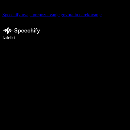
Speechify uvaja prepoznavanje govora in narekovanje
Pišite 5× hitreje z narekovanjem
Izdelki
Več o tem