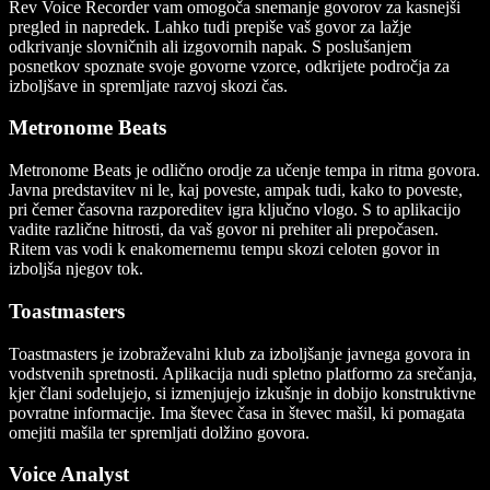
Rev Voice Recorder vam omogoča snemanje govorov za kasnejši
pregled in napredek. Lahko tudi prepiše vaš govor za lažje
odkrivanje slovničnih ali izgovornih napak. S poslušanjem
posnetkov spoznate svoje govorne vzorce, odkrijete področja za
izboljšave in spremljate razvoj skozi čas.
Metronome Beats
Metronome Beats je odlično orodje za učenje tempa in ritma govora.
Javna predstavitev ni le, kaj poveste, ampak tudi, kako to poveste,
pri čemer časovna razporeditev igra ključno vlogo. S to aplikacijo
vadite različne hitrosti, da vaš govor ni prehiter ali prepočasen.
Ritem vas vodi k enakomernemu tempu skozi celoten govor in
izboljša njegov tok.
Toastmasters
Toastmasters je izobraževalni klub za izboljšanje javnega govora in
vodstvenih spretnosti. Aplikacija nudi spletno platformo za srečanja,
kjer člani sodelujejo, si izmenjujejo izkušnje in dobijo konstruktivne
povratne informacije. Ima števec časa in števec mašil, ki pomagata
omejiti mašila ter spremljati dolžino govora.
Voice Analyst