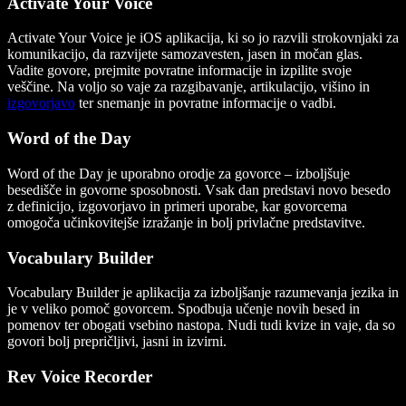
Activate Your Voice
Activate Your Voice je iOS aplikacija, ki so jo razvili strokovnjaki za
komunikacijo, da razvijete samozavesten, jasen in močan glas.
Vadite govore, prejmite povratne informacije in izpilite svoje
veščine. Na voljo so vaje za razgibavanje, artikulacijo, višino in
izgovorjavo
ter snemanje in povratne informacije o vadbi.
Word of the Day
Word of the Day je uporabno orodje za govorce – izboljšuje
besedišče in govorne sposobnosti. Vsak dan predstavi novo besedo
z definicijo, izgovorjavo in primeri uporabe, kar govorcema
omogoča učinkovitejše izražanje in bolj privlačne predstavitve.
Vocabulary Builder
Vocabulary Builder je aplikacija za izboljšanje razumevanja jezika in
je v veliko pomoč govorcem. Spodbuja učenje novih besed in
pomenov ter obogati vsebino nastopa. Nudi tudi kvize in vaje, da so
govori bolj prepričljivi, jasni in izvirni.
Rev Voice Recorder