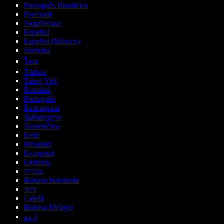
Português Brasileiro
Русский
Українська
Español
Español (México)
Svenska
ไทย
Türkçe
Tiếng Việt
Română
Português
Български
ქართული
Slovenčina
Eesti
Hrvatski
Ελληνικά
Lietuvių
עברית
Bahasa Indonesia
বাংলা
Català
Bahasa Melayu
اردو