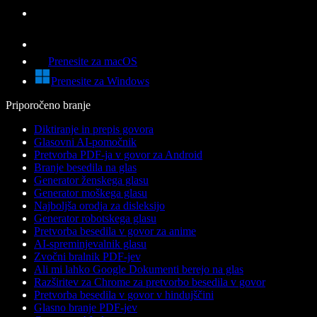
Prenesite za macOS
Prenesite za Windows
Priporočeno branje
Diktiranje in prepis govora
Glasovni AI-pomočnik
Pretvorba PDF-ja v govor za Android
Branje besedila na glas
Generator ženskega glasu
Generator moškega glasu
Najboljša orodja za disleksijo
Generator robotskega glasu
Pretvorba besedila v govor za anime
AI-spreminjevalnik glasu
Zvočni bralnik PDF-jev
Ali mi lahko Google Dokumenti berejo na glas
Razširitev za Chrome za pretvorbo besedila v govor
Pretvorba besedila v govor v hindujščini
Glasno branje PDF-jev