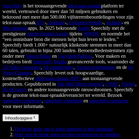
Speechify
is het toonaangevende
tekst-naar-spraak
platform ter
wereld, vertrouwd door meer dan 50 miljoen gebruikers en
bekroond met meer dan 500.000 vijfsterrenbeoordelingen voor zijn
tekst-naar-spraak
iOS
-,
Android
-,
Chrome-extensie
-,
webapp
- en
Mac-desktop
apps. In 2025 bekroonde
Apple
Speechify met de
prestigieuze
Apple Design Award
tijdens
WWDC
en noemde het
“een onmisbare bron die mensen helpt hun leven te leiden.”
Speechify biedt 1.000+ natuurlijk klinkende stemmen in meer dan
60 talen, gebruikt in bijna 200 landen. Beroemdhedenstemmen zijn
onder meer
Snoop Dogg
en
Gwyneth Paltrow
. Voor makers en
bedrijven biedt
Speechify Studio
geavanceerde tools, waaronder de
AI Voice Generator
,
AI-stemkloning
,
AI-nasynchronisatie
en de
AI
Voice Changer
. Speechify levert ook hoogwaardige,
kosteneffectieve
tekst-naar-spraak-API’s
aan toonaangevende
producten. Gepubliceerd in
The Wall Street Journal
,
CNBC
,
Forbes
,
TechCrunch
en andere toonaangevende nieuwsbronnen. Speechify
is de grootste tekst-naar-spraakleverancier ter wereld. Bezoek
speechify.com/news
,
speechify.com/blog
en
speechify.com/press
voor meer informatie.
Inhoudsopgave
De beste apps om te leren spreken in het openbaar
Hier zijn de beste apps om met vertrouwen te spreken