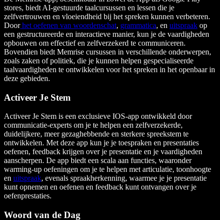
stores, biedt AI-gestuurde taalcursussen en lessen die je
zelfvertrouwen en vloeiendheid bij het spreken kunnen verbeteren.
Door
het oefenen van woordenschat
,
grammatica
, en
uitspraak
op
een gestructureerde en interactieve manier, kun je de vaardigheden
opbouwen om effectief en zelfverzekerd te communiceren.
Bovendien biedt Memrise cursussen in verschillende onderwerpen,
zoals zaken of politiek, die je kunnen helpen gespecialiseerde
taalvaardigheden te ontwikkelen voor het spreken in het openbaar in
deze gebieden.
Activeer Je Stem
Activeer Je Stem is een exclusieve IOS-app ontwikkeld door
communicatie-experts om je te helpen een zelfverzekerde,
duidelijkere, meer gezaghebbende en sterkere spreekstem te
ontwikkelen. Met deze app kun je je toespraken en presentaties
oefenen, feedback krijgen over je presentatie en je vaardigheden
aanscherpen. De app biedt een scala aan functies, waaronder
warming-up oefeningen om je te helpen met articulatie, toonhoogte
en
uitspraak
, evenals spraakherkenning, waarmee je je presentatie
kunt opnemen en oefenen en feedback kunt ontvangen over je
oefenprestaties.
Woord van de Dag