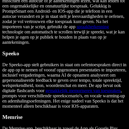
misschien een autocue of je aantekeningen lezen, wat kan leiden tot
een ongemakkelijke en onnatuurlijke toespraak. Gelukkig is
PromptSmart een Android- en IOS-app die je telefoon in een
autocue verandert en je in staat stelt je leesvaardigheden te oefenen,
zodat je vol vertrouwen elke toespraak kunt geven. Na het
importeren van je script, gebruikt de app
spraakherkenning
technologie om automatisch te scrollen terwijl je spreekt, wat je kan
helpen je ogen op je publiek te houden in plaats van op je
aantekeningen.
Speeko
De Speeko-app stelt gebruikers in staat om oefentoespraken direct in
de app op te nemen of vooraf opgenomen presentaties te importeren,
inclusief vergaderingen, waarna AI de opnamen analyseert om
gepersonaliseerde feedback te geven over tempo, totale spreektijd,
welsprekendheid, toon, woordenschat en meer. De app bevat ook
digitale flashcards voor
gemakkelijk memoriseren van toespraken
,
prompts voor verschillende spreekscenario's, en vocale warming-up
en ademhalingsoefeningen. Het enige nadeel van Speeko is dat het
momenteel alleen beschikbaar is voor IOS-apparaten.
Memrise
De Memrise-app, beschikbaar in zowel de App als Google Play