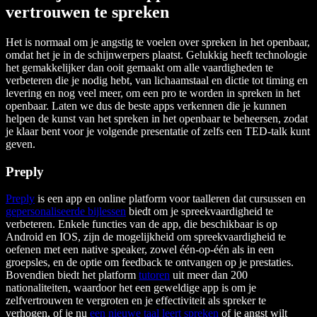
vertrouwen te spreken
Het is normaal om je angstig te voelen over spreken in het openbaar,
omdat het je in de schijnwerpers plaatst. Gelukkig heeft technologie
het gemakkelijker dan ooit gemaakt om alle vaardigheden te
verbeteren die je nodig hebt, van lichaamstaal en dictie tot timing en
levering en nog veel meer, om een pro te worden in spreken in het
openbaar. Laten we dus de beste apps verkennen die je kunnen
helpen de kunst van het spreken in het openbaar te beheersen, zodat
je klaar bent voor je volgende presentatie of zelfs een TED-talk kunt
geven.
Preply
Preply
is een app en online platform voor taalleren dat cursussen en
gepersonaliseerde bijlessen
biedt om je spreekvaardigheid te
verbeteren. Enkele functies van de app, die beschikbaar is op
Android en IOS, zijn de mogelijkheid om spreekvaardigheid te
oefenen met een native speaker, zowel één-op-één als in een
groepsles, en de optie om feedback te ontvangen op je prestaties.
Bovendien biedt het platform
tutoren
uit meer dan 200
nationaliteiten, waardoor het een geweldige app is om je
zelfvertrouwen te vergroten en je effectiviteit als spreker te
verhogen, of je nu
een nieuwe taal leert spreken
of je angst wilt