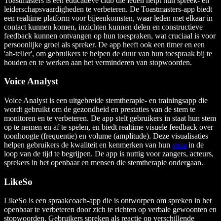
Toastmasters is een educatieve club die leden helpt hun spreek- en
leiderschapsvaardigheden te verbeteren. De Toastmasters-app biedt
een realtime platform voor bijeenkomsten, waar leden met elkaar in
contact kunnen komen, inzichten kunnen delen en constructieve
feedback kunnen ontvangen op hun toespraken, wat cruciaal is voor
persoonlijke groei als spreker. De app heeft ook een timer en een
'ah-teller', om gebruikers te helpen de duur van hun toespraak bij te
houden en te werken aan het verminderen van stopwoorden.
Voice Analyst
Voice Analyst is een uitgebreide stemtherapie- en trainingsapp die
wordt gebruikt om de gezondheid en prestaties van de stem te
monitoren en te verbeteren. De app stelt gebruikers in staat hun stem
op te nemen en af te spelen, en biedt realtime visuele feedback over
toonhoogte (frequentie) en volume (amplitude). Deze visualisaties
helpen gebruikers de kwaliteit en kenmerken van hun
stem
in de
loop van de tijd te begrijpen. De app is nuttig voor zangers, acteurs,
sprekers in het openbaar en mensen die stemtherapie ondergaan.
LikeSo
LikeSo is een spraakcoach-app die is ontworpen om spreken in het
openbaar te verbeteren door zich te richten op verbale gewoonten en
stopwoorden. Gebruikers spreken als reactie op verschillende