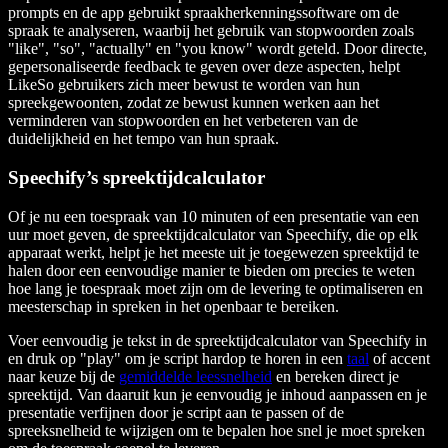
prompts en de app gebruikt spraakherkenningssoftware om de
spraak te analyseren, waarbij het gebruik van stopwoorden zoals
"like", "so", "actually" en "you know" wordt geteld. Door directe,
gepersonaliseerde feedback te geven over deze aspecten, helpt
LikeSo gebruikers zich meer bewust te worden van hun
spreekgewoonten, zodat ze bewust kunnen werken aan het
verminderen van stopwoorden en het verbeteren van de
duidelijkheid en het tempo van hun spraak.
Speechify’s spreektijdcalculator
Of je nu een toespraak van 10 minuten of een presentatie van een
uur moet geven, de spreektijdcalculator van Speechify, die op elk
apparaat werkt, helpt je het meeste uit je toegewezen spreektijd te
halen door een eenvoudige manier te bieden om precies te weten
hoe lang je toespraak moet zijn om de levering te optimaliseren en
meesterschap in spreken in het openbaar te bereiken.
Voer eenvoudig je tekst in de spreektijdcalculator van Speechify in
en druk op "play" om je script hardop te horen in een
taal
of accent
naar keuze bij de
gemiddelde leessnelheid
en bereken direct je
spreektijd. Van daaruit kun je eenvoudig je inhoud aanpassen en je
presentatie verfijnen door je script aan te passen of de
spreeksnelheid te wijzigen om te bepalen hoe snel je moet spreken