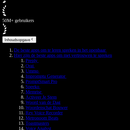
50M+ gebruikers
Inhoudsopgave
De beste apps om te leren spreken in het openbaar
Hier zijn de beste apps om met vertrouwen te spreken
Preply
Orai
Ummo
Impromptu Generator
PromptSmart Pro
Speeko
Memrise
Activeer Je Stem
Woord van de Dag
Woordenschat Bouwer
Rev Voice Recorder
Metronoom Beats
Toastmasters
Voice Analyst