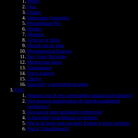
Preply
Orai
Ummo
Impromptu Generator
PromptSmart Pro
Speeko
Memrise
Activeer Je Stem
Woord van de Dag
Woordenschat Bouwer
Rev Voice Recorder
Metronoom Beats
Toastmasters
Voice Analyst
LikeSo
Speechify’s spreektijdcalculator
FAQ
Waarom zou ik een persoonlijke spraakcoach inhuren?
Hoe kunnen audioboeken de spreekvaardigheid
verbeteren?
Hoe kan ik mijn spreekstijl verbeteren?
Is Speechify beschikbaar op mobiel?
Wat is de beste app om beter Engels te leren spreken?
Wat is VirtualSpeech?