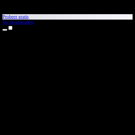
Probeer gratis
Nu downloaden
Producten
Tekst-naar-spraak
iPhone- en iPad-apps
Android-app
Chrome-extensie
Edge-extensie
Webapp
Mac-app
Windows-app