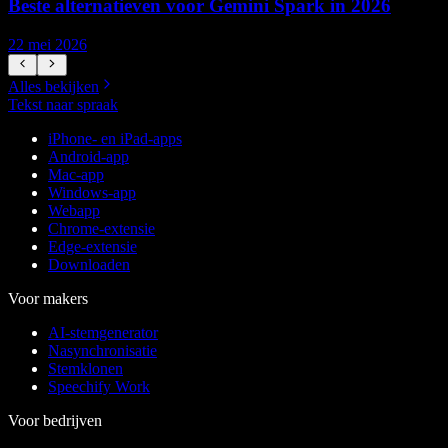
Beste alternatieven voor Gemini Spark in 2026
22 mei 2026
1
Alles bekijken
Tekst naar spraak
iPhone- en iPad-apps
Android-app
Mac-app
Windows-app
Webapp
Chrome-extensie
Edge-extensie
Downloaden
Voor makers
AI-stemgenerator
Nasynchronisatie
Stemklonen
Speechify Work
Voor bedrijven