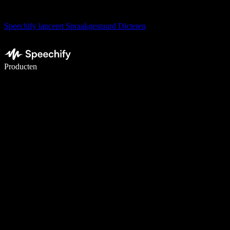
Speechify lanceert Spraakgestuurd Dicteren
Schrijf 5× sneller met spraaktypen
Producten
Meer informatie