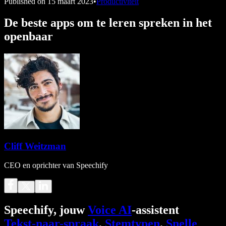
Published on
15 maart 2023
•
Productiviteit
De beste apps om te leren spreken in het
openbaar
Cliff Weitzman
CEO en oprichter van Speechify
Speechify, jouw
Voice AI
-assistent
Tekst-naar-spraak
.
Stemtypen
.
Snelle