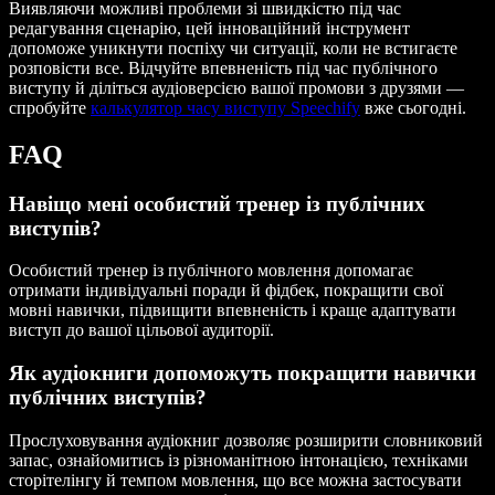
Виявляючи можливі проблеми зі швидкістю під час
редагування сценарію, цей інноваційний інструмент
допоможе уникнути поспіху чи ситуації, коли не встигаєте
розповісти все. Відчуйте впевненість під час публічного
виступу й діліться аудіоверсією вашої промови з друзями —
спробуйте
калькулятор часу виступу Speechify
вже сьогодні.
FAQ
Навіщо мені особистий тренер із публічних
виступів?
Особистий тренер із публічного мовлення допомагає
отримати індивідуальні поради й фідбек, покращити свої
мовні навички, підвищити впевненість і краще адаптувати
виступ до вашої цільової аудиторії.
Як аудіокниги допоможуть покращити навички
публічних виступів?
Прослуховування аудіокниг дозволяє розширити словниковий
запас, ознайомитись із різноманітною інтонацією, техніками
сторітелінгу й темпом мовлення, що все можна застосувати