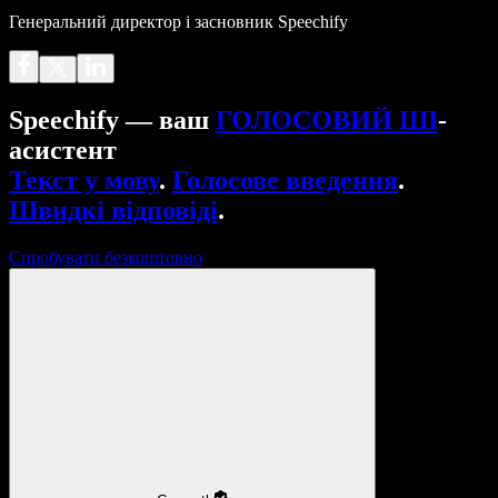
Генеральний директор і засновник Speechify
Speechify — ваш
ГОЛОСОВИЙ ШІ
-
асистент
Текст у мову
.
Голосове введення
.
Швидкі відповіді
.
Спробувати безкоштовно