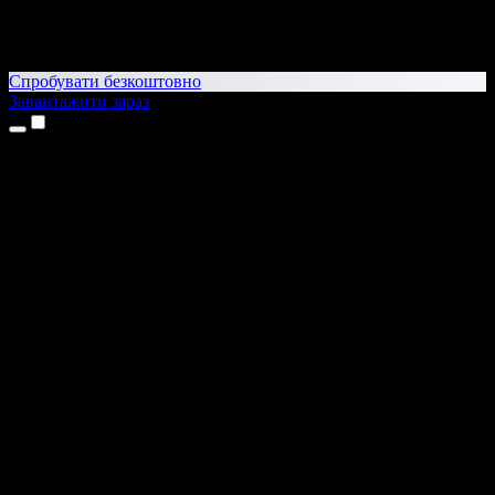
Спробувати безкоштовно
Завантажити зараз
Продукти
Текст у мовлення
Додатки для iPhone та iPad
Додаток для Android
Розширення для Chrome
Розширення для Edge
Вебдодаток
Додаток для Mac