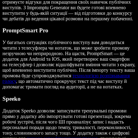
отримуєте відгуки для покращення своїх навичок публічних
виступів. З Impromptu Generator ви будете готові впевнено
виступити у будь-якій ситуації — від підготовки до конкурсу
чи дебатів до ведення цікавої розмови на першому побаченні.
PromptSmart Pro
У багатьох ситуаціях публічного виступу вам доводиться
читати з телесуфлера чи нотаток, що може зробити промову
незручною чи неприродною. На щастя, PromptSmart — це
додаток для Android та IOS, який перетворює ваш смартфон
на телесуфлер і дозволяє відшліфувати вміння читати з екрану,
щоб впевнено виступити публічно. Після імпорту тексту ваша
промова буде супроводжуватися
технологією розпізнавання
голосу
, що автоматично прокручує текст під час виступу й
допомагає тримати погляд на аудиторії, а не на нотатках.
Speeko
Додаток Speeko дозволяє записувати тренувальні промови
прямо у додатку або імпортувати готові презентації, зокрема
робочі зустрічі, після чого ШІ проаналізує запис і надасть
персональні поради щодо темпу, тривалості, переконливості,
тону, словникового запасу тощо. У додатку також є цифрові