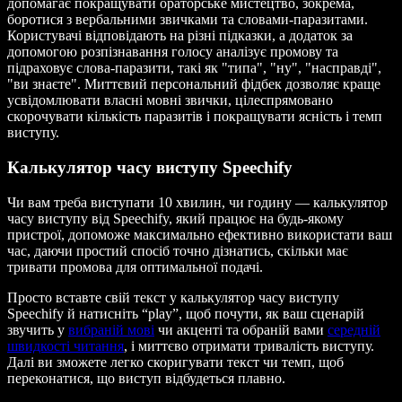
допомагає покращувати ораторське мистецтво, зокрема,
боротися з вербальними звичками та словами-паразитами.
Користувачі відповідають на різні підказки, а додаток за
допомогою розпізнавання голосу аналізує промову та
підраховує слова-паразити, такі як "типа", "ну", "насправді",
"ви знаєте". Миттєвий персональний фідбек дозволяє краще
усвідомлювати власні мовні звички, цілеспрямовано
скорочувати кількість паразитів і покращувати ясність і темп
виступу.
Калькулятор часу виступу Speechify
Чи вам треба виступати 10 хвилин, чи годину — калькулятор
часу виступу від Speechify, який працює на будь-якому
пристрої, допоможе максимально ефективно використати ваш
час, даючи простий спосіб точно дізнатись, скільки має
тривати промова для оптимальної подачі.
Просто вставте свій текст у калькулятор часу виступу
Speechify й натисніть “play”, щоб почути, як ваш сценарій
звучить у
вибраній мові
чи акценті та обраній вами
середній
швидкості читання
, і миттєво отримати тривалість виступу.
Далі ви зможете легко скоригувати текст чи темп, щоб
переконатися, що виступ відбудеться плавно.