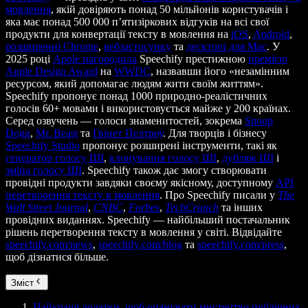
мовлення
, якій довіряють понад 50 мільйонів користувачів і
яка має понад 500 000 п’ятизіркових відгуків на всі свої
продукти для конвертації тексту в мовлення на
iOS
,
Android
,
розширенні Chrome
,
вебзастосунку
та
десктопі для Mac
. У
2025 році
Apple нагородила
Speechify престижною
премією
Apple Design Award
на
WWDC
, назвавши його «незамінним
ресурсом, який допомагає людям жити своїм життям».
Speechify пропонує понад 1000 природно-реалістичних
голосів 60+ мовами і використовується майже у 200 країнах.
Серед озвучень — голоси знаменитостей, зокрема
Snoop
Dogg
,
Mr. Beast
та
Гвінет Пелтроу
. Для творців і бізнесу
Speechify Studio
пропонує розширені інструменти, такі як
генератор голосу ШІ
,
клонування голосу ШІ
,
дубляж ШІ
і
зміна голосу ШІ
. Speechify також дає змогу створювати
провідні продукти завдяки своєму якісному, доступному
API
перетворення тексту в мовлення
. Про Speechify писали у
The
Wall Street Journal
,
CNBC
,
Forbes
,
TechCrunch
та інших
провідних виданнях. Speechify — найбільший постачальник
рішень перетворення тексту в мовлення у світі. Відвідайте
speechify.com/news
,
speechify.com/blog
та
speechify.com/press
,
щоб дізнатися більше.
Зміст
Найкращі додатки, щоб опанувати мистецтво публічних