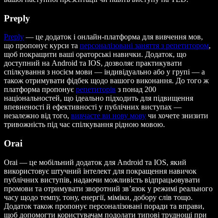
Preply
Preply
— це додаток і онлайн-платформа для вивчення мов,
що пропонує курси та
персоналізовані заняття з репетитором
,
щоб покращити ваші ораторські навички. Додаток, що
доступний на Android та IOS, дозволяє практикувати
спілкування з носієм мови — індивідуально або у групі — а
також отримувати фідбек щодо вашого виконання. До того ж
платформа пропонує
репетиторів
з понад 200
національностей, що ідеально підходить для підвищення
впевненості й ефективності у публічних виступах —
незалежно від того,
вивчаєте ви нову мову
чи хочете знизити
тривожність під час спілкування рідною мовою.
Orai
Orai — це мобільний додаток для Android та IOS, який
використовує штучний інтелект для покращення навичок
публічних виступів, надаючи можливість відпрацьовувати
промови та отримувати зворотний зв’язок у режимі реального
часу щодо темпу, тону, енергії, міміки, добору слів тощо.
Додаток також пропонує персоналізовані поради та вправи,
щоб допомогти користувачам подолати типові труднощі при