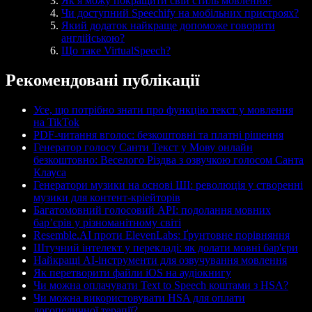
Як я можу покращити свій стиль мовлення?
Чи доступний Speechify на мобільних пристроях?
Який додаток найкраще допоможе говорити
англійською?
Що таке VirtualSpeech?
Рекомендовані публікації
Усе, що потрібно знати про функцію текст у мовлення
на TikTok
PDF-читання вголос: безкоштовні та платні рішення
Генератор голосу Санти Текст у Мову онлайн
безкоштовно: Веселого Різдва з озвучкою голосом Санта
Клауса
Генератори музики на основі ШІ: революція у створенні
музики для контент-кріейторів
Багатомовний голосовий API: подолання мовних
бар’єрів у різноманітному світі
Resemble.AI проти ElevenLabs: Ґрунтовне порівняння
Штучний інтелект у перекладі: як долати мовні бар'єри
Найкращі AI-інструменти для озвучування мовлення
Як перетворити файли iOS на аудіокнигу
Чи можна оплачувати Text to Speech коштами з HSA?
Чи можна використовувати HSA для оплати
логопедичної терапії?