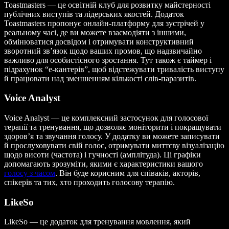
Toastmasters — це освітній клуб для розвитку майстерності
публічних виступів та лідерських якостей. Додаток
Toastmasters пропонує онлайн-платформу для зустрічей у
реальному часі, де ви можете взаємодіяти з іншими,
обмінюватися досвідом і отримувати конструктивний
зворотний зв’язок щодо ваших промов, що надзвичайно
важливо для особистісного зростання. Тут також є таймер і
підрахунок “е-кантерів”, щоб відстежувати тривалість виступу
й працювати над зменшенням кількості слів-паразитів.
Voice Analyst
Voice Analyst — це комплексний застосунок для голосової
терапії та тренування, що дозволяє моніторити і покращувати
здоров’я та звучання голосу. У додатку ви можете записувати
й прослуховувати свій голос, отримувати миттєву візуалізацію
щодо висоти (частота) і гучності (амплітуда). Ці графіки
допомагають зрозуміти, якими є характеристики вашого
голосу з часом
. Він буде корисним для співаків, акторів,
спікерів та тих, хто проходить голосову терапію.
LikeSo
LikeSo — це додаток для тренування мовлення, який