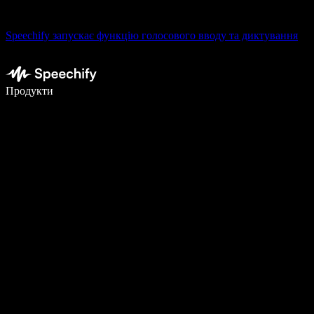
Speechify запускає функцію голосового вводу та диктування
Пишіть у 5 разів швидше за допомогою голосового введення
Продукти
Дізнатися більше