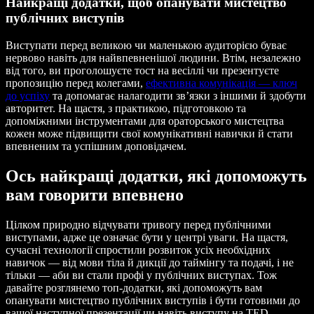
Найкращі додатки, щоб опанувати мистецтво
публічних виступів
Виступати перед великою чи маленькою аудиторією буває
нервово навіть для найвпевненішої людини. Втім, незалежно
від того, ви проголошуєте тост на весіллі чи презентуєте
пропозицію перед колегами,
ефективна комунікація — ключ
до успіху
та допомагає налагодити зв’язки з іншими й здобути
авторитет. На щастя, з практикою, підготовкою та
допоміжними інструментами для ораторського мистецтва
кожен може підвищити свої комунікативні навички й стати
впевненим та успішним доповідачем.
Ось найкращі додатки, які допоможуть
вам говорити впевнено
Цілком природно відчувати тривогу перед публічними
виступами, адже це означає бути у центрі уваги. На щастя,
сучасні технології спростили розвиток усіх необхідних
навичок — від мови тіла й дикції до таймінгу та подачі, і не
тільки — аби ви стали профі у публічних виступах. Тож
давайте розглянемо топ-додатки, які допоможуть вам
опанувати мистецтво публічних виступів і бути готовими до
вашої наступної презентації чи навіть виступу на TED.