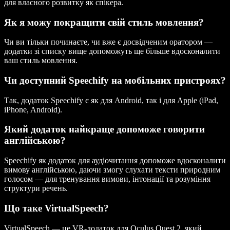
для власного розвитку як спікера.
Як я можу покращити свій стиль мовлення?
Чи ви тільки починаєте, чи вже є досвідченим оратором —
додатки зі списку вище допоможуть ще більше вдосконалити
ваш стиль мовлення.
Чи доступний Speechify на мобільних пристроях?
Так, додаток Speechify є як для Android, так і для Apple (iPad,
iPhone, Android).
Який додаток найкраще допоможе говорити
англійською?
Speechify як додаток для аудіочитання допоможе вдосконалити
вимову англійською, даючи змогу слухати тексти природним
голосом — для тренування вимови, інтонації та розуміння
структури речень.
Що таке VirtualSpeech?
VirtualSpeech — це VR-додаток для Oculus Quest 2, який