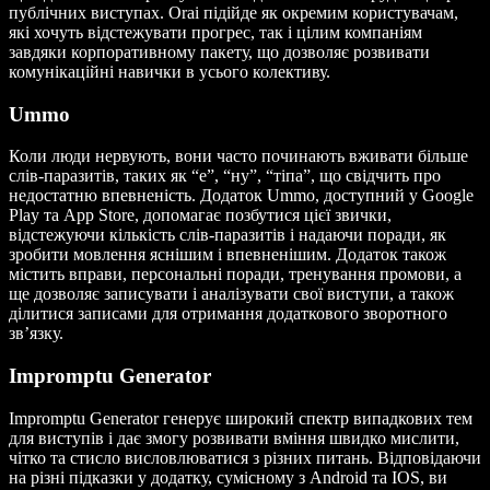
публічних виступах. Orai підійде як окремим користувачам,
які хочуть відстежувати прогрес, так і цілим компаніям
завдяки корпоративному пакету, що дозволяє розвивати
комунікаційні навички в усього колективу.
Ummo
Коли люди нервують, вони часто починають вживати більше
слів-паразитів, таких як “е”, “ну”, “тіпа”, що свідчить про
недостатню впевненість. Додаток Ummo, доступний у Google
Play та App Store, допомагає позбутися цієї звички,
відстежуючи кількість слів-паразитів і надаючи поради, як
зробити мовлення яснішим і впевненішим. Додаток також
містить вправи, персональні поради, тренування промови, а
ще дозволяє записувати і аналізувати свої виступи, а також
ділитися записами для отримання додаткового зворотного
зв’язку.
Impromptu Generator
Impromptu Generator генерує широкий спектр випадкових тем
для виступів і дає змогу розвивати вміння швидко мислити,
чітко та стисло висловлюватися з різних питань. Відповідаючи
на різні підказки у додатку, сумісному з Android та IOS, ви