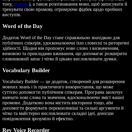
тону,
вимови
), а також розпізнавання мови, щоб записувати й
тренувати свою промову, отримуючи фідбек щодо пробних
виступів.
Word of the Day
Додаток Word of the Day стане справжньою знахідкою для
публічних спікерів, удосконалюючи їхні словесні та риторичні
здібності. Щодня він пропонує нове слово з визначенням,
вимовою та прикладами вживання, що допомагає розширити
словниковий запас і чітко й цікаво висловлювати думки.
Vocabulary Builder
Vocabulary Builder — це додаток, створений для розширення
мовних знань і їх практичного використання, що може
суттєво допомогти публічним спікерам. Програма заохочує
вивчати нові слова та значення, вдосконалюючи зміст вашої
промови. Додатково вона містить вікторини тощо, аби
допомогти формувати переконливіші та сильні аргументи й
чітко та майстерно висловлювати складні ідеї, донісши
повідомлення зрозуміло й ефектно.
Rev Voice Recorder