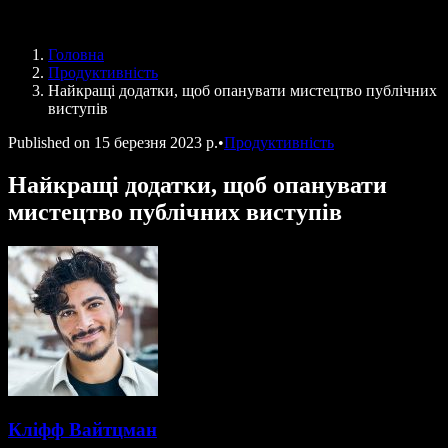
Speechify для програми Access to Work
Speechify для DSA
Голосові агенти SIMBA
Головна
Speechify для розробників
Продуктивність
Найкращі додатки, щоб опанувати мистецтво публічних
виступів
Published on
15 березня 2023 р.
•
Продуктивність
Найкращі додатки, щоб опанувати
мистецтво публічних виступів
Кліфф Вайтцман