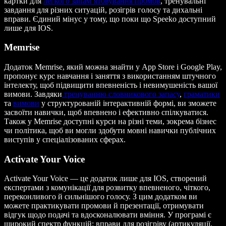
картки для
легкого запам’ятовування промов
, тренувальні
завдання для різних ситуацій, розігрів голосу та дихальні
вправи. Єдиний мінус у тому, що поки що Speeko доступний
лише для IOS.
Memrise
Додаток Memrise, який можна знайти у App Store і Google Play,
пропонує курс навчання і заняття з використанням штучного
інтелекту, щоб підвищити впевненість і невимушеність вашої
вимови. Завдяки
тренуванню словникового запасу
,
граматики
та
вимови
у структурованій інтерактивній формі, ви зможете
засвоїти навички, щоб впевнено і ефективно спілкуватися.
Також у Memrise доступні курси на різні теми, зокрема бізнес
чи політика, щоб ви могли здобути мовні навички публічних
виступів у спеціалізованих сферах.
Activate Your Voice
Activate Your Voice — це додаток лише для IOS, створений
експертами з комунікації для розвитку впевненого, чіткого,
переконливого й сильнішого голосу. З цим додатком ви
можете практикувати промови й презентації, отримувати
відгук щодо подачі та вдосконалювати вміння. У програмі є
широкий спектр функцій: вправи для розігріву (артикуляції,