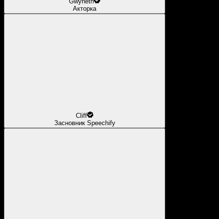
Gwyneth
Акторка
Cliff
Засновник Speechify