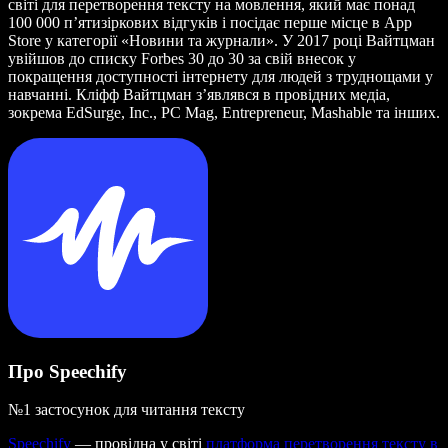
світі для перетворення тексту на мовлення, який має понад
100 000 п’ятизіркових відгуків і посідає перше місце в App
Store у категорії «Новини та журнали». У 2017 році Вайтцман
увійшов до списку Forbes 30 до 30 за свій внесок у
покращення доступності інтернету для людей з труднощами у
навчанні. Кліфф Вайтцман з’являвся в провідних медіа,
зокрема EdSurge, Inc., PC Mag, Entrepreneur, Mashable та інших.
Про Speechify
№1 застосунок для читання тексту
Speechify
— провідна у світі
платформа перетворення тексту в