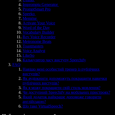
Impromptu Generator
PromptSmart Pro
Speeko
Memrise
Activate Your Voice
Word of the Day
Vocabulary Builder
Rev Voice Recorder
Metronome Beats
Toastmasters
Voice Analyst
LikeSo
Калькулятор часу виступу Speechify
FAQ
Навіщо мені особистий тренер із публічних
виступів?
Як аудіокниги допоможуть покращити навички
публічних виступів?
Як я можу покращити свій стиль мовлення?
Чи доступний Speechify на мобільних пристроях?
Який додаток найкраще допоможе говорити
англійською?
Що таке VirtualSpeech?