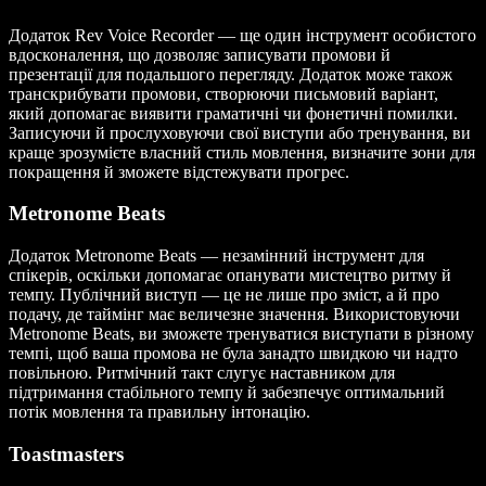
Додаток Rev Voice Recorder — ще один інструмент особистого
вдосконалення, що дозволяє записувати промови й
презентації для подальшого перегляду. Додаток може також
транскрибувати промови, створюючи письмовий варіант,
який допомагає виявити граматичні чи фонетичні помилки.
Записуючи й прослуховуючи свої виступи або тренування, ви
краще зрозумієте власний стиль мовлення, визначите зони для
покращення й зможете відстежувати прогрес.
Metronome Beats
Додаток Metronome Beats — незамінний інструмент для
спікерів, оскільки допомагає опанувати мистецтво ритму й
темпу. Публічний виступ — це не лише про зміст, а й про
подачу, де таймінг має величезне значення. Використовуючи
Metronome Beats, ви зможете тренуватися виступати в різному
темпі, щоб ваша промова не була занадто швидкою чи надто
повільною. Ритмічний такт слугує наставником для
підтримання стабільного темпу й забезпечує оптимальний
потік мовлення та правильну інтонацію.
Toastmasters