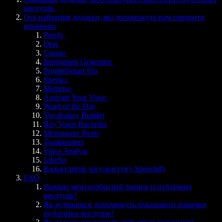
виступів
Ось найкращі додатки, які допоможуть вам говорити
впевнено
Preply
Orai
Ummo
Impromptu Generator
PromptSmart Pro
Speeko
Memrise
Activate Your Voice
Word of the Day
Vocabulary Builder
Rev Voice Recorder
Metronome Beats
Toastmasters
Voice Analyst
LikeSo
Калькулятор часу виступу Speechify
FAQ
Навіщо мені особистий тренер із публічних
виступів?
Як аудіокниги допоможуть покращити навички
публічних виступів?