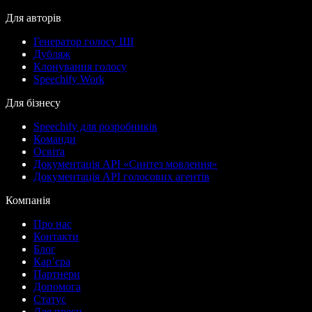
Для авторів
Генератор голосу ШІ
Дубляж
Клонування голосу
Speechify Work
Для бізнесу
Speechify для розробників
Команди
Освіта
Документація API «Синтез мовлення»
Документація API голосових агентів
Компанія
Про нас
Контакти
Блог
Кар’єра
Партнери
Допомога
Статус
Для преси