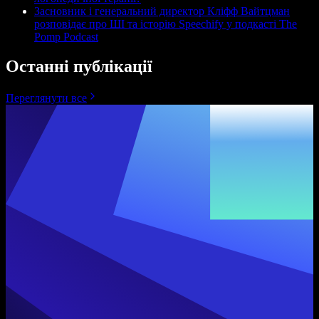
Засновник і генеральний директор Кліфф Вайтцман
розповідає про ШІ та історію Speechify у подкасті The
Pomp Podcast
Останні публікації
Переглянути все