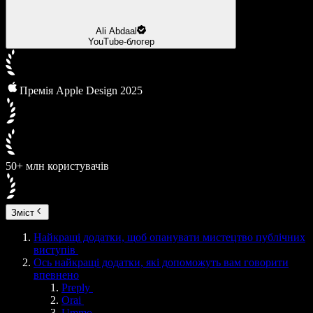
Ali Abdaal
YouTube-блогер
Премія Apple Design 2025
50+ млн користувачів
Зміст
Найкращі додатки, щоб опанувати мистецтво публічних
виступів
Ось найкращі додатки, які допоможуть вам говорити
впевнено
Preply
Orai
Ummo