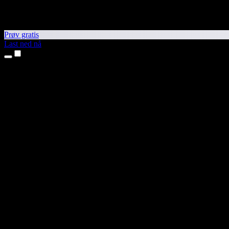
Prøv gratis
Last ned nå
Produkter
Tekst til tale
iPhone- og iPad-apper
Android-app
Chrome-utvidelse
Edge-utvidelse
Nettapp
Mac-app
Windows-app