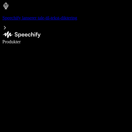
Speechify lanserer tale-til-tekst-diktering
Skriv 5× raskere med diktering
Produkter
Les mer