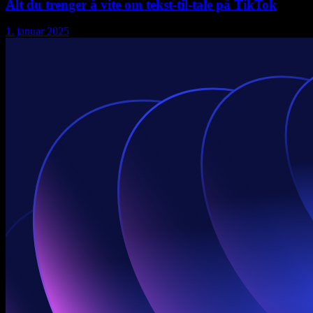
Alt du trenger å vite om tekst-til-tale på TikTok
1. januar 2025