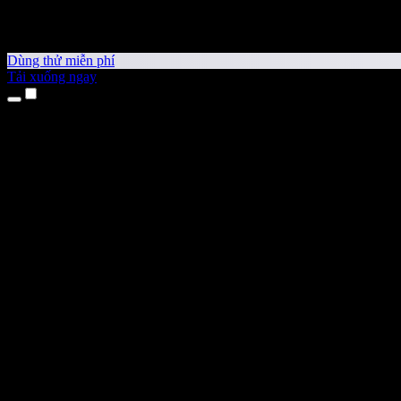
Dùng thử miễn phí
Tải xuống ngay
Sản phẩm
Chuyển văn bản thành giọng nói
Ứng dụng cho iPhone & iPad
Ứng dụng Android
Tiện ích cho Chrome
Tiện ích cho Edge
Ứng dụng web
Ứng dụng cho Mac