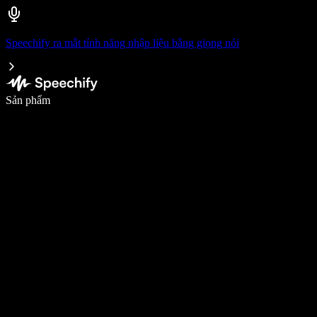
Speechify ra mắt tính năng nhập liệu bằng giọng nói
Viết nhanh gấp 5 lần với tính năng nhập bằng giọng nói
Sản phẩm
Tìm hiểu thêm