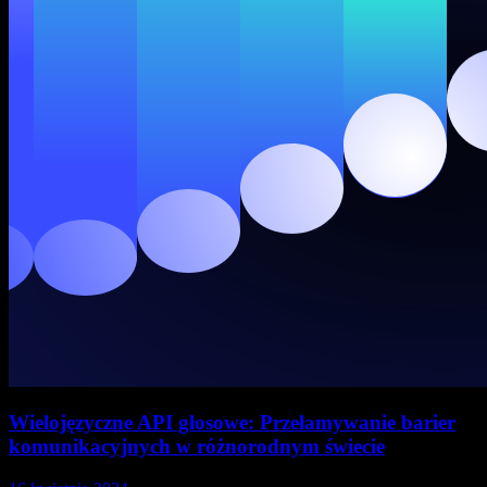
Wielojęzyczne API głosowe: Przełamywanie barier
komunikacyjnych w różnorodnym świecie