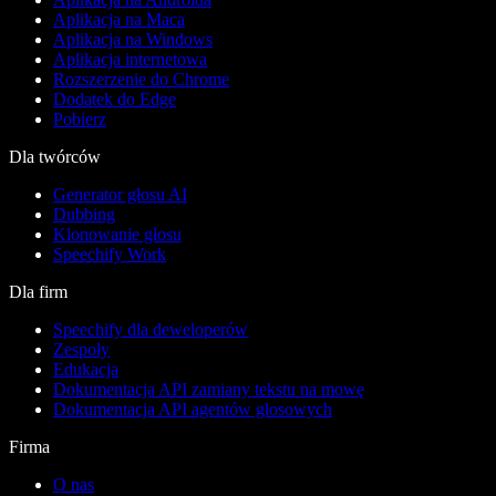
Aplikacja na Maca
Aplikacja na Windows
Aplikacja internetowa
Rozszerzenie do Chrome
Dodatek do Edge
Pobierz
Dla twórców
Generator głosu AI
Dubbing
Klonowanie głosu
Speechify Work
Dla firm
Speechify dla deweloperów
Zespoły
Edukacja
Dokumentacja API zamiany tekstu na mowę
Dokumentacja API agentów głosowych
Firma
O nas