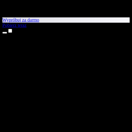
Wypróbuj za darmo
Pobierz teraz
Produkty
Tekst na mowę
Aplikacje na iPhone’a i iPada
Aplikacja na Androida
Rozszerzenie do Chrome
Rozszerzenie do Edge
Aplikacja webowa
Aplikacja na Maca
Aplikacja na Windows