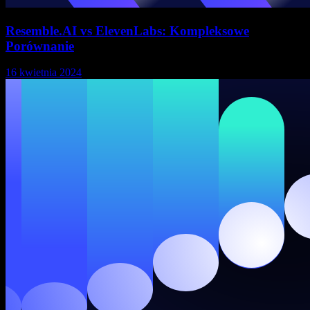
Resemble.AI vs ElevenLabs: Kompleksowe
Porównanie
16 kwietnia 2024