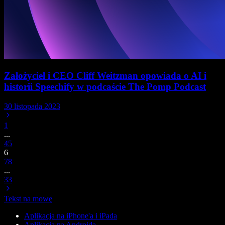
Założyciel i CEO Cliff Weitzman opowiada o AI i
historii Speechify w podcaście The Pomp Podcast
30 listopada 2023
1
...
4
5
6
7
8
...
33
Tekst na mowę
Aplikacja na iPhone'a i iPada
Aplikacja na Androida