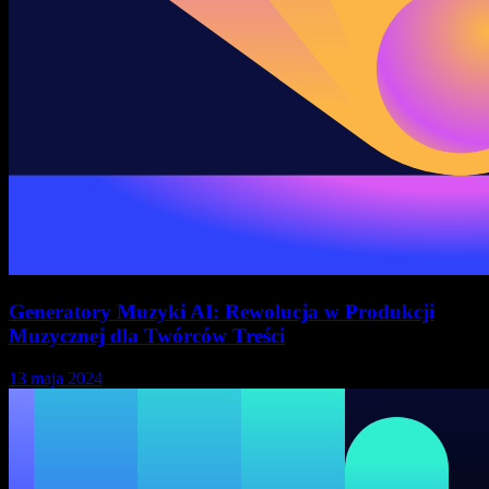
Generatory Muzyki AI: Rewolucja w Produkcji
Muzycznej dla Twórców Treści
13 maja 2024