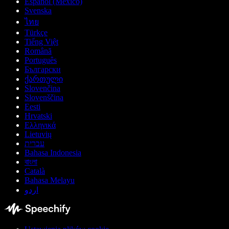
Español (México)
Svenska
ไทย
Türkçe
Tiếng Việt
Română
Português
Български
ქართული
Slovenčina
Slovenščina
Eesti
Hrvatski
Ελληνικά
Lietuvių
עברית
Bahasa Indonesia
বাংলা
Català
Bahasa Melayu
اردو