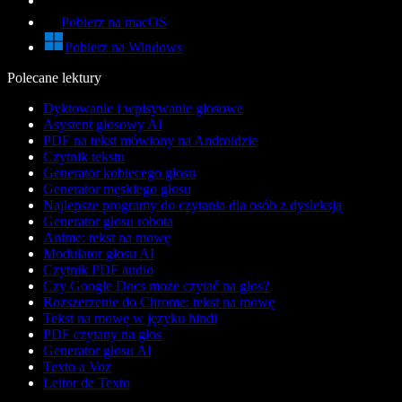
Pobierz na macOS
Pobierz na Windows
Polecane lektury
Dyktowanie i wpisywanie głosowe
Asystent głosowy AI
PDF na tekst mówiony na Androidzie
Czytnik tekstu
Generator kobiecego głosu
Generator męskiego głosu
Najlepsze programy do czytania dla osób z dysleksją
Generator głosu robota
Anime: tekst na mowę
Modulator głosu AI
Czytnik PDF audio
Czy Google Docs może czytać na głos?
Rozszerzenie do Chrome: tekst na mowę
Tekst na mowę w języku hindi
PDF czytany na głos
Generator głosu AI
Texto a Voz
Leitor de Texto