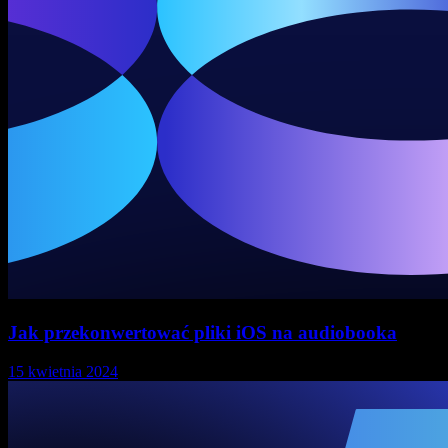
Jak przekonwertować pliki iOS na audiobooka
15 kwietnia 2024