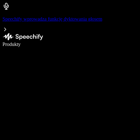
Speechify wprowadza funkcję dyktowania głosem
Pisz 5× szybciej dzięki dyktowaniu głosowemu
Produkty
Dowiedz się więcej