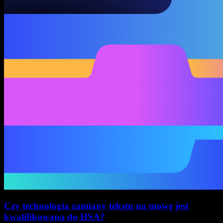
Czy technologia zamiany tekstu na mowę jest
kwalifikowana do HSA?