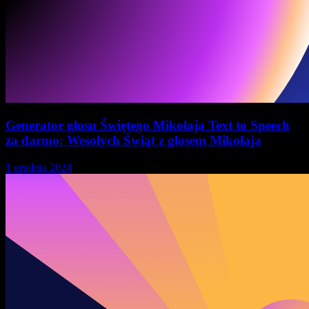
Generator głosu Świętego Mikołaja Text to Speech
za darmo: Wesołych Świąt z głosem Mikołaja
1 grudnia 2024