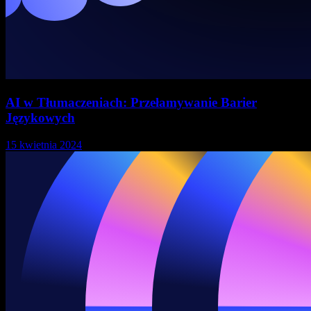
AI w Tłumaczeniach: Przełamywanie Barier
Językowych
15 kwietnia 2024