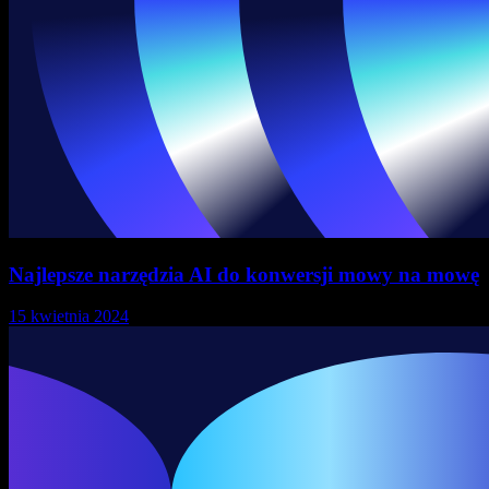
Najlepsze narzędzia AI do konwersji mowy na mowę
15 kwietnia 2024