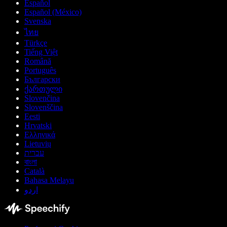
Español
Español (México)
Svenska
ไทย
Türkçe
Tiếng Việt
Română
Português
Български
ქართული
Slovenčina
Slovenščina
Eesti
Hrvatski
Ελληνικά
Lietuvių
עברית
বাংলা
Català
Bahasa Melayu
اردو