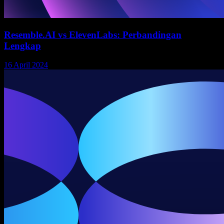
Resemble.AI vs ElevenLabs: Perbandingan
Lengkap
16 April 2024