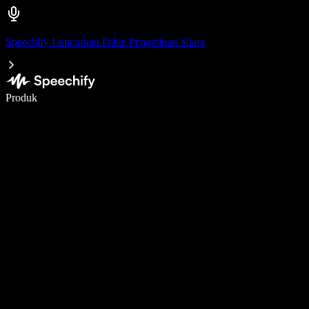
Speechify Luncurkan Dikte Pengetikan Suara
Menulis 5× lebih cepat dengan dikte suara
Produk
Pelajari lebih lanjut