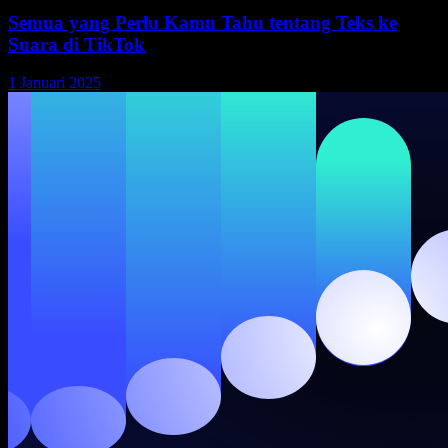
Semua yang Perlu Kamu Tahu tentang Teks ke
Suara di TikTok
1 Januari 2025