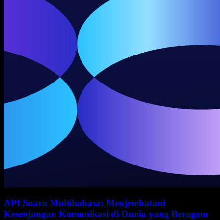
API Suara Multibahasa: Menjembatani
Kesenjangan Komunikasi di Dunia yang Beragam