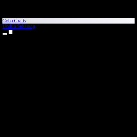
Coba Gratis
Unduh Sekarang
Produk
Teks ke Suara
Aplikasi iPhone & iPad
Aplikasi Android
Ekstensi Chrome
Ekstensi Edge
Aplikasi Web
Aplikasi Mac
Aplikasi Windows