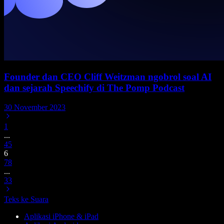
Founder dan CEO Cliff Weitzman ngobrol soal AI
dan sejarah Speechify di The Pomp Podcast
30 November 2023
1
...
4
5
6
7
8
...
33
Teks ke Suara
Aplikasi iPhone & iPad