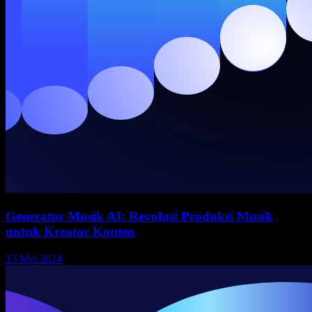
Generator Musik AI: Revolusi Produksi Musik
untuk Kreator Konten
13 Mei 2024