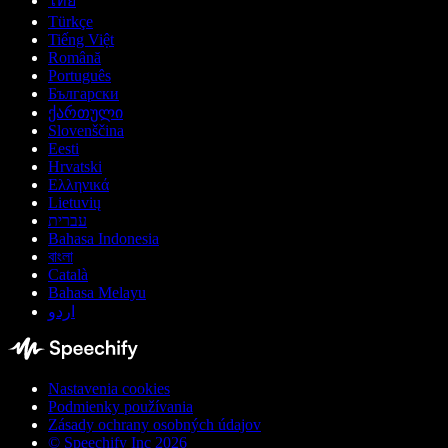
ไทย
Türkçe
Tiếng Việt
Română
Português
Български
ქართული
Slovenščina
Eesti
Hrvatski
Ελληνικά
Lietuvių
עברית
Bahasa Indonesia
বাংলা
Català
Bahasa Melayu
اردو
Nastavenia cookies
Podmienky používania
Zásady ochrany osobných údajov
© Speechify Inc 2026