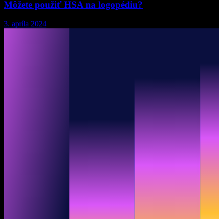
Môžete použiť HSA na logopédiu?
3. apríla 2024