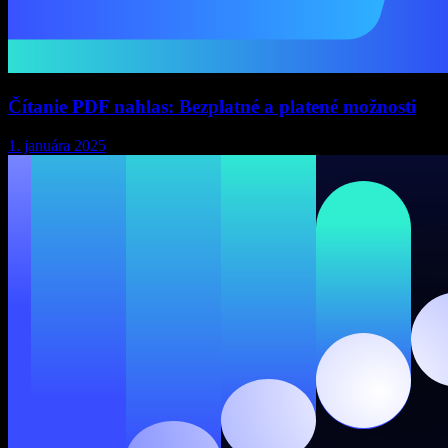
Čítanie PDF nahlas: Bezplatné a platené možnosti
1. januára 2025