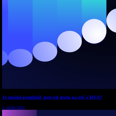
Je možné preplatiť prevod textu na reč z HSA?
3. apríla 2024