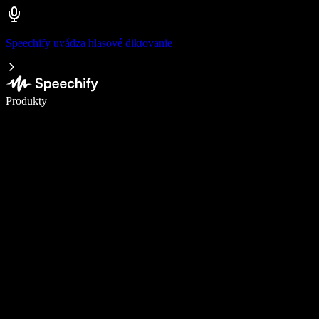
Speechify uvádza hlasové diktovanie
Píšte 5× rýchlejšie pomocou hlasového diktovania
Produkty
Zistiť viac