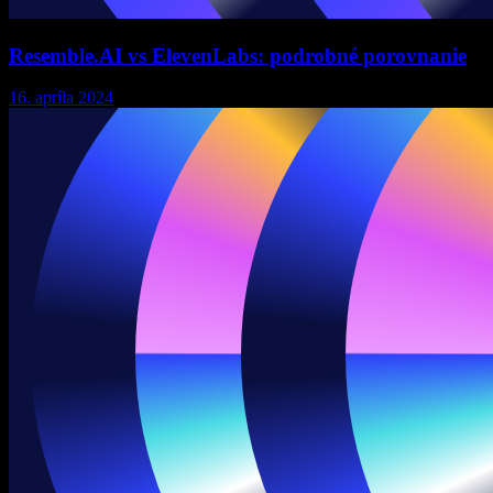
Resemble.AI vs ElevenLabs: podrobné porovnanie
16. apríla 2024