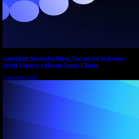
Generátor Santovho hlasu Text na reč zadarmo:
Veselé Vianoce s hlasom Santa Clausa
1. decembra 2024