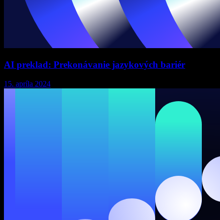
AI preklad: Prekonávanie jazykových bariér
15. apríla 2024