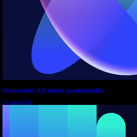
Ako previesť iOS súbory na audioknihu
15. apríla 2024