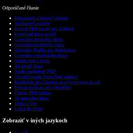
Odporúčané čítanie
Diktovanie a hlasové písanie
AI hlasový asistent
Prevod PDF na reč pre Android
Prehrávač textu na reč
Generátor ženského hlasu
Generátor mužského hlasu
Najlepšie čítačky pre dyslektikov
Generátor robotického hlasu
Anime hlas z textu
AI menič hlasu
Audio prehrávač PDF
Vie mi Google Docs čítať nahlas?
Rozšírenie pre Chrome na prevod textu na reč
Prevod textu na reč v hindčine
Čítanie PDF nahlas
AI generátor hlasu
Texto a Voz
Leitor de Texto
Zobraziť v iných jazykoch
العربية