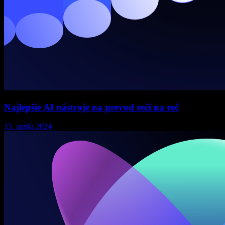
Najlepšie AI nástroje na prevod reči na reč
15. apríla 2024