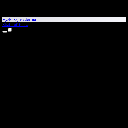
Vyskúšajte zdarma
Stiahnuť teraz
Produkty
Prevod textu na reč
Aplikácie pre iPhone a iPad
Aplikácia pre Android
Rozšírenie pre Chrome
Rozšírenie pre Edge
Webová aplikácia
Aplikácia pre Mac
Aplikácia pre Windows