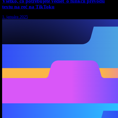
Všetko, čo potrebujete vedieť o funkcii prevodu
textu na reč na TikToku
1. januára 2025