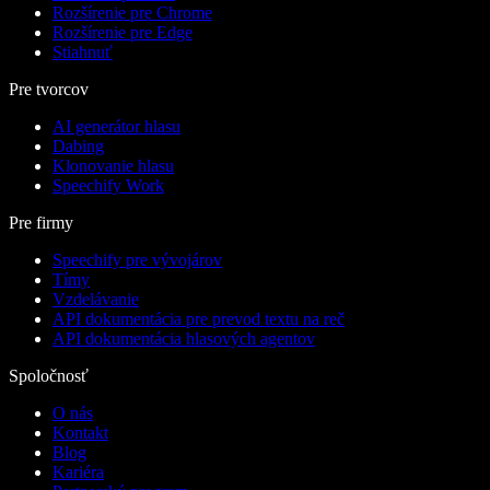
Rozšírenie pre Chrome
Rozšírenie pre Edge
Stiahnuť
Pre tvorcov
AI generátor hlasu
Dabing
Klonovanie hlasu
Speechify Work
Pre firmy
Speechify pre vývojárov
Tímy
Vzdelávanie
API dokumentácia pre prevod textu na reč
API dokumentácia hlasových agentov
Spoločnosť
O nás
Kontakt
Blog
Kariéra