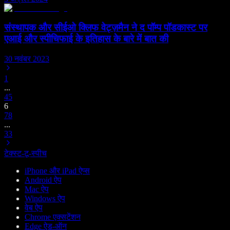
संस्थापक और सीईओ क्लिफ वेट्ज़मैन ने द पॉम्प पॉडकास्ट पर
एआई और स्पीचिफाई के इतिहास के बारे में बात की
30 नवंबर 2023
1
...
4
5
6
7
8
...
33
टेक्स्ट-टू-स्पीच
iPhone और iPad ऐप्स
Android ऐप
Mac ऐप
Windows ऐप
वेब ऐप
Chrome एक्सटेंशन
Edge ऐड-ऑन