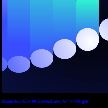
Resemble.AI बनाम ElevenLabs: एक व्यापक तुलना