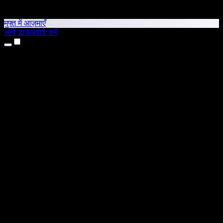
मुफ्त में आज़माएँ
अभी डाउनलोड करें
उत्पाद
टेक्स्ट टू स्पीच
iPhone और iPad ऐप्स
Android ऐप
Chrome एक्सटेंशन
Edge एक्सटेंशन
वेब ऐप
Mac ऐप
Windows ऐप
AI वॉयस जनरेटर
वॉयसओवर
डबिंग
वॉयस क्लोनिंग
स्टूडियो वॉइसेज़