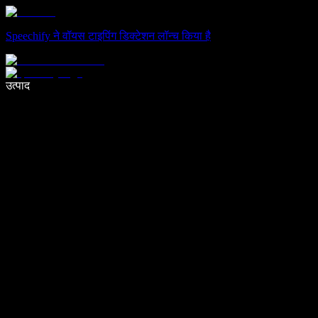
Speechify ने वॉयस टाइपिंग डिक्टेशन लॉन्च किया है
वॉइस टाइपिंग के साथ 5× तेज़ी से लिखें
उत्पाद
और जानें