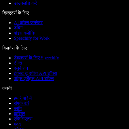
डाउनलोड करें
क्रिएटर्स के लिए
AI वॉयस जनरेटर
डबिंग
वॉइस क्लोनिंग
Speechify for Work
बिज़नेस के लिए
डेवलपर्स के लिए Speechify
टीम्स
एजुकेशन
टेक्स्ट-टू-स्पीच API डॉक्स
वॉइस एजेंट्स API डॉक्स
कंपनी
हमारे बारे में
संपर्क करें
ब्लॉग
करियर
एफिलिएट्स
मदद