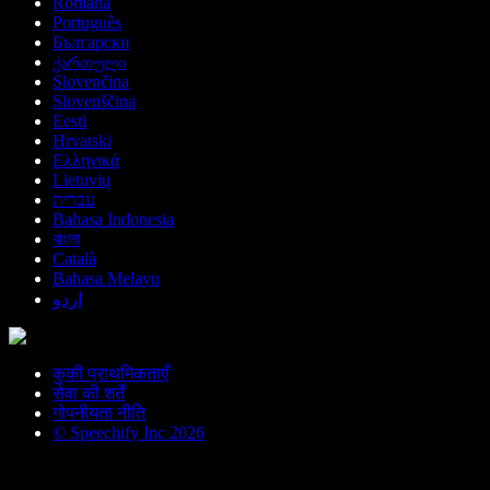
Română
Português
Български
ქართული
Slovenčina
Slovenščina
Eesti
Hrvatski
Ελληνικά
Lietuvių
עברית
Bahasa Indonesia
বাংলা
Català
Bahasa Melayu
اردو
कुकी प्राथमिकताएँ
सेवा की शर्तें
गोपनीयता नीति
© Speechify Inc 2026