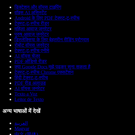
डिक्टेशन और वॉयस टाइपिंग
वॉइस AI असिस्टेंट
Android के लिए PDF टेक्स्ट-टू-स्पीच
टेक्स्ट-टू-स्पीच रीडर
महिला आवाज़ जनरेटर
पुरुष आवाज़ जनरेटर
डिस्लेक्सिया के लिए बेहतरीन रीडिंग प्रोग्राम
रोबोट वॉयस जनरेटर
टेक्स्ट-टू-स्पीच एनीमे
AI वॉयस चेंजर
PDF ऑडियो रीडर
क्या Google Docs मुझे पढ़कर सुना सकता है
टेक्स्ट-टू-स्पीच Chrome एक्सटेंशन
हिंदी टेक्स्ट-टू-स्पीच
PDF रीड अलाउड
AI वॉयस जनरेटर
Texto a Voz
Leitor de Texto
अन्य भाषाओं में देखें
العربية
Magyar
中文 (简体)