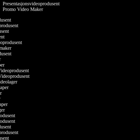
Presentasjonsvideoprodusent
Promo Video Maker
dusent
produsent
usent
ent
eoprodusent
mmaker
odusent
r
per
 Videoprodusent
 Videoprodusent
Videolager
kaper
er
r
kaper
ger
rodusent
rodusent
dusent
produsent
usent