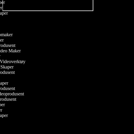
aper
er
kaper
deomaker
ker
rodusent
Video Maker
r
er Videoverktøy
s Skaper
produsent
kaper
rodusent
deoprodusent
produsent
aper
er
kaper