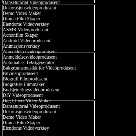
Dansetutorial Videoprodusent
Dekorasjonsvideoprodusent
Demo Video Maker
Drama Film Skaper
Eiendoms Videoverktøy
ASMR Videoprodusent
Actionfilm Skaper
Android Videoprodusent
Animasjonsverktøy
Anmeldelsesvideoprodusent
Anmeldelsesvideoprodusent
Automatisk Tekstgenerator
Bakgrunnsmusikk for Videoprodusent
Bilvideoprodusent
Biografi Filmprodusent
Biografisk Filmmaker
Budsjetteringsvideoprodusent
DIY Videoprodusent
Dag i Livet Video Maker
Dansetutorial Videoprodusent
Dekorasjonsvideoprodusent
Demo Video Maker
Drama Film Skaper
Eiendoms Videoverktøy