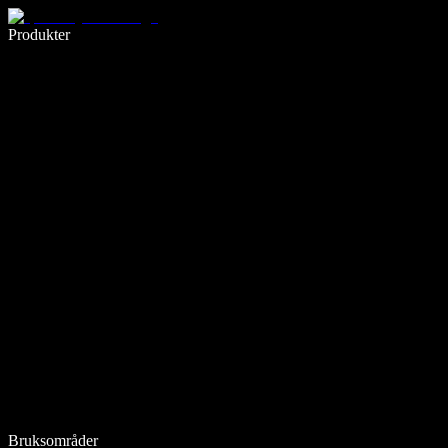
Skriv 5× raskere med diktering
Produkter
Les mer
Bruksområder