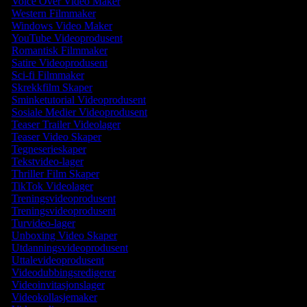
Voice Over Video Maker
Western Filmmaker
Windows Video Maker
YouTube Videoprodusent
Romantisk Filmmaker
Satire Videoprodusent
Sci-fi Filmmaker
Skrekkfilm Skaper
Sminketutorial Videoprodusent
Sosiale Medier Videoprodusent
Teaser Trailer Videolager
Teaser Video Skaper
Tegneserieskaper
Tekstvideo-lager
Thriller Film Skaper
TikTok Videolager
Treningsvideoprodusent
Treningsvideoprodusent
Turvideo-lager
Unboxing Video Skaper
Utdanningsvideoprodusent
Uttalevideoprodusent
Videodubbingsredigerer
Videoinvitasjonslager
Videokollasjemaker