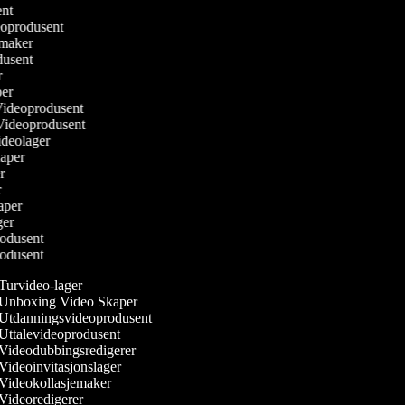
ent
eoprodusent
mmaker
odusent
r
per
 Videoprodusent
 Videoprodusent
Videolager
kaper
er
r
kaper
ger
rodusent
rodusent
Turvideo-lager
Unboxing Video Skaper
Utdanningsvideoprodusent
Uttalevideoprodusent
Videodubbingsredigerer
Videoinvitasjonslager
Videokollasjemaker
Videoredigerer