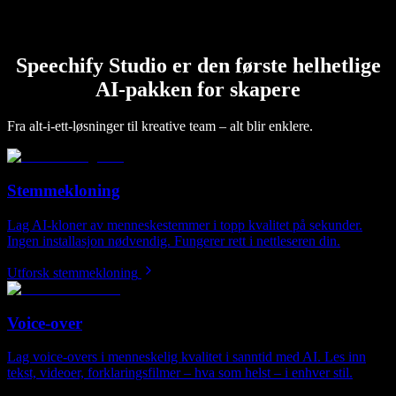
Speechify Studio er den første helhetlige
AI-pakken for skapere
Fra alt-i-ett-løsninger til kreative team – alt blir enklere.
Stemmekloning
Lag AI-kloner av menneskestemmer i topp kvalitet på sekunder.
Ingen installasjon nødvendig. Fungerer rett i nettleseren din.
Utforsk stemmekloning
Voice-over
Lag voice-overs i menneskelig kvalitet i sanntid med AI. Les inn
tekst, videoer, forklaringsfilmer – hva som helst – i enhver stil.