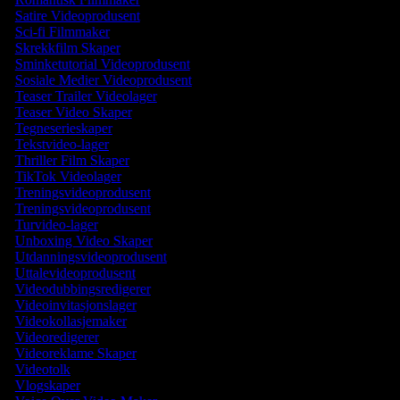
Satire Videoprodusent
Sci-fi Filmmaker
Skrekkfilm Skaper
Sminketutorial Videoprodusent
Sosiale Medier Videoprodusent
Teaser Trailer Videolager
Teaser Video Skaper
Tegneserieskaper
Tekstvideo-lager
Thriller Film Skaper
TikTok Videolager
Treningsvideoprodusent
Treningsvideoprodusent
Turvideo-lager
Unboxing Video Skaper
Utdanningsvideoprodusent
Uttalevideoprodusent
Videodubbingsredigerer
Videoinvitasjonslager
Videokollasjemaker
Videoredigerer
Videoreklame Skaper
Videotolk
Vlogskaper