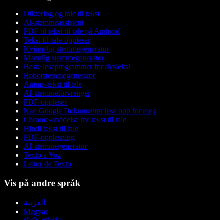
Diktering og tale til tekst
AI-stemmeassistent
PDF til tekst til tale på Android
Tekst-til-tale-oppleser
Kvinnelig stemmegenerator
Mannlig stemmegenerator
Beste leseprogrammer for dysleksi
Robotstemmegenerator
Anime-tekst til tale
AI-stemmeforvrenger
PDF-oppleser
Kan Google Dokumenter lese opp for meg
Chrome-utvidelse for tekst til tale
Hindi tekst til tale
PDF-opplesning
AI-stemmegenerator
Texto a Voz
Leitor de Texto
Vis på andre språk
العربية
Magyar