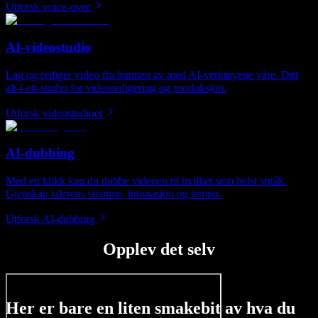
Utforsk voice-over
AI-videostudio
Lag og rediger video fra bunnen av med AI-verktøyene våre. Ditt
alt-i-ett-studio for videoredigering og produksjon.
Utforsk videostudioet
AI-dubbing
Med ett klikk kan du dubbe videoen til hvilket som helst språk.
Gjenskap talerens stemme, intonasjon og tempo.
Utforsk AI-dubbing
Opplev det selv
Her er bare en liten smakebit av hva du