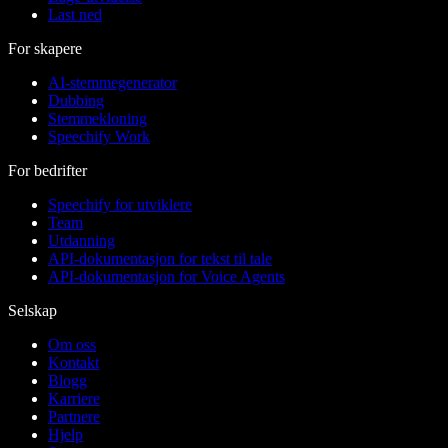
Last ned
For skapere
AI-stemmegenerator
Dubbing
Stemmekloning
Speechify Work
For bedrifter
Speechify for utviklere
Team
Utdanning
API-dokumentasjon for tekst til tale
API-dokumentasjon for Voice Agents
Selskap
Om oss
Kontakt
Blogg
Karriere
Partnere
Hjelp