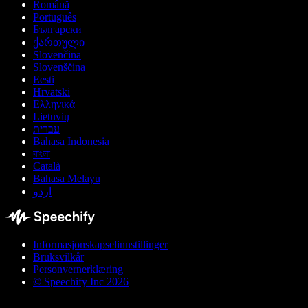
Română
Português
Български
ქართული
Slovenčina
Slovenščina
Eesti
Hrvatski
Ελληνικά
Lietuvių
עברית
Bahasa Indonesia
বাংলা
Català
Bahasa Melayu
اردو
Informasjonskapselinnstillinger
Bruksvilkår
Personvernerklæring
© Speechify Inc 2026