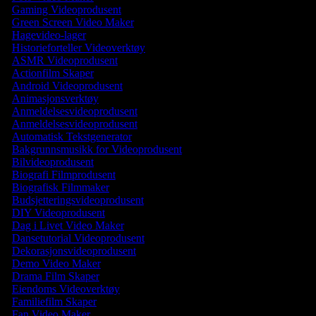
Gaming Videoprodusent
Green Screen Video Maker
Hagevideo-lager
Historieforteller Videoverktøy
ASMR Videoprodusent
Actionfilm Skaper
Android Videoprodusent
Animasjonsverktøy
Anmeldelsesvideoprodusent
Anmeldelsesvideoprodusent
Automatisk Tekstgenerator
Bakgrunnsmusikk for Videoprodusent
Bilvideoprodusent
Biografi Filmprodusent
Biografisk Filmmaker
Budsjetteringsvideoprodusent
DIY Videoprodusent
Dag i Livet Video Maker
Dansetutorial Videoprodusent
Dekorasjonsvideoprodusent
Demo Video Maker
Drama Film Skaper
Eiendoms Videoverktøy
Familiefilm Skaper
Fan Video Maker