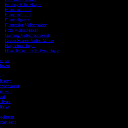
Fantasy Film Skaper
Filmprodusent
Filmprodusent
Filmredigerer
Filmtrailer Videomaker
Foto Video Maker
Gaming Videoprodusent
Green Screen Video Maker
Hagevideo-lager
Historieforteller Videoverktøy
Skaper
dusent
per
dusent
oprodusent
odusent
ent
ideoer
ledyr
r
rodusent
produsent
ent