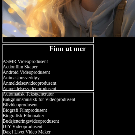
Finn ut mer
ASMR Videoprodusent
Actionfilm Skaper
Android Videoprodusent
Animasjonsverktøy
Anmeldelsesvideoprodusent
Anmeldelsesvideoprodusent
Automatisk Tekstgenerator
Bakgrunnsmusikk for Videoprodusent
Bilvideoprodusent
Biografi Filmprodusent
Biografisk Filmmaker
Budsjetteringsvideoprodusent
DIY Videoprodusent
Dag i Livet Video Maker