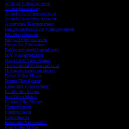
Android Videoprodusent
Animasjonsverktøy
Anmeldelsesvideoprodusent
Anmeldelsesvideoprodusent
Automatisk Tekstgenerator
Bakgrunnsmusikk for Videoprodusent
Bilvideoprodusent
Biografi Filmprodusent
Biografisk Filmmaker
Budsjetteringsvideoprodusent
DIY Videoprodusent
Dag i Livet Video Maker
Dansetutorial Videoprodusent
Dekorasjonsvideoprodusent
Demo Video Maker
Drama Film Skaper
Eiendoms Videoverktøy
Familiefilm Skaper
Fan Video Maker
Fantasy Film Skaper
Filmprodusent
Filmprodusent
Filmredigerer
Filmtrailer Videomaker
Foto Video Maker