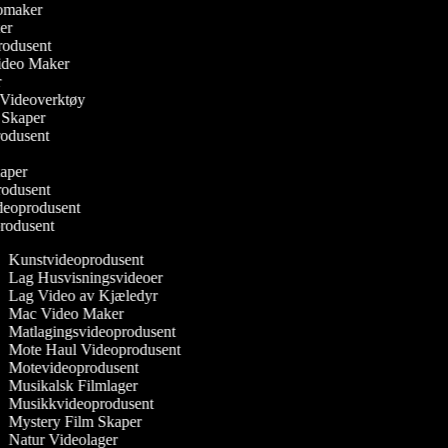
deomaker
ker
rodusent
Video Maker
r
er Videoverktøy
s Skaper
produsent
kaper
rodusent
deoprodusent
produsent
Kunstvideoprodusent
Lag Husvisningsvideoer
Lag Video av Kjæledyr
Mac Video Maker
Matlagingsvideoprodusent
Mote Haul Videoprodusent
Motevideoprodusent
Musikalsk Filmlager
Musikkvideoprodusent
Mystery Film Skaper
Natur Videolager