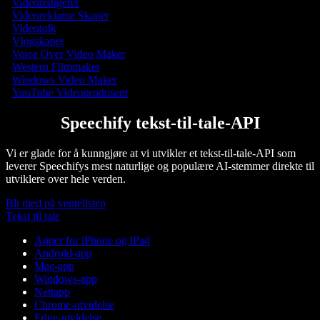
Videoredigerer
Videoreklame Skaper
Videotolk
Vlogskaper
Voice Over Video Maker
Western Filmmaker
Windows Video Maker
YouTube Videoprodusent
Speechify tekst-til-tale-API
Vi er glade for å kunngjøre at vi utvikler et tekst-til-tale-API som
leverer Speechifys mest naturlige og populære AI-stemmer direkte til
utviklere over hele verden.
Bli med på ventelisten
Tekst til tale
Apper for iPhone og iPad
Android-app
Mac-app
Windows-app
Nettapp
Chrome-utvidelse
Edge-utvidelse