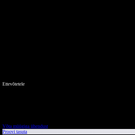
Ettevõtetele
Võta müügiga ühendust
Proovi tasuta