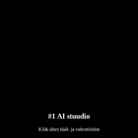
#1 AI stuudio
Kõik-ühes hääl- ja videotööriist