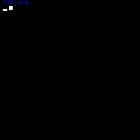
Proovi tasuta
Tooted
Tekst kõneks
iPhone’i ja iPadi rakendused
Androidi rakendus
Chrome’i laiendus
Edge’i laiendus
Veebirakendus
Maci rakendus
Windowsi rakendus
AI häältegeneraator
Pealelugemine
Dublaaž
Hääle kloonimine