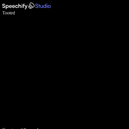
Kirjuta häälega 5× kiiremini
Tooted
Loe lähemalt