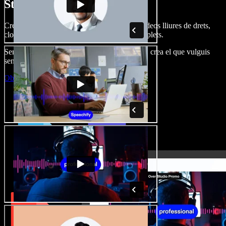
Studio.
Crea dobl. de veu, afegeix imatges, àudio, vídeos lliures de drets,
clona veus i munta projectes multimèdia complets.
Sense corba d’aprenentatge, tot al navegador: crea el que vulguis
sense els límits de sempre.
Obre l'Studio