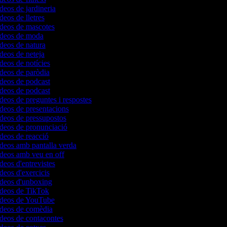
ídeos de jardineria
deos de lletres
ídeos de mascotes
vídeos de moda
ídeos de natura
ídeos de neteja
ídeos de notícies
ídeos de paròdia
ídeos de podcast
ídeos de podcast
ídeos de preguntes i respostes
ídeos de presentacions
ídeos de pressupostos
ídeos de pronunciació
ídeos de reacció
ídeos amb pantalla verda
ídeos amb veu en off
ídeos d'entrevistes
ídeos d'exercicis
vídeos d'unboxing
vídeos de TikTok
vídeos de YouTube
vídeos de comèdia
ídeos de contacontes