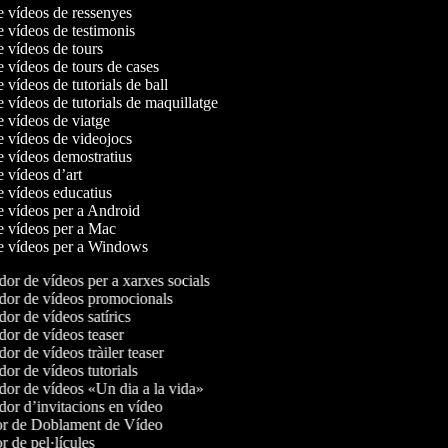
de vídeos de ressenyes
e vídeos de testimonis
e vídeos de tours
e vídeos de tours de cases
e vídeos de tutorials de ball
e vídeos de tutorials de maquillatge
de vídeos de viatge
de vídeos de videojocs
de vídeos demostratius
e vídeos d’art
de vídeos educatius
de vídeos per a Android
de vídeos per a Mac
de vídeos per a Windows
or de vídeos per a xarxes socials
or de vídeos promocionals
or de vídeos satírics
or de vídeos teaser
r de vídeos tràiler teaser
or de vídeos tutorials
or de vídeos «Un dia a la vida»
or d’invitacions en vídeo
r de Doblament de Vídeo
 de pel·lícules