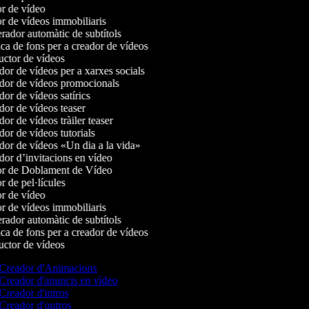
r de vídeo
r de vídeos immobiliaris
ador automàtic de subtítols
a de fons per a creador de vídeos
ctor de vídeos
or de vídeos per a xarxes socials
or de vídeos promocionals
or de vídeos satírics
or de vídeos teaser
r de vídeos tràiler teaser
or de vídeos tutorials
or de vídeos «Un dia a la vida»
or d’invitacions en vídeo
r de Doblament de Vídeo
 de pel·lícules
r de vídeo
r de vídeos immobiliaris
ador automàtic de subtítols
a de fons per a creador de vídeos
ctor de vídeos
Creador d'Animacions
Creador d'anuncis en vídeo
Creador d'intros
Creador d'outros