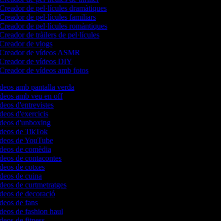
Creador de pel·lícules dramàtiques
Creador de pel·lícules familiars
Creador de pel·lícules romàntiques
Creador de tràilers de pel·lícules
Creador de vlogs
Creador de vídeos ASMR
Creador de vídeos DIY
Creador de vídeos amb fotos
ídeos amb pantalla verda
ídeos amb veu en off
ídeos d'entrevistes
ídeos d'exercicis
vídeos d'unboxing
vídeos de TikTok
vídeos de YouTube
vídeos de comèdia
ídeos de contacontes
ídeos de cotxes
ídeos de cuina
ídeos de curtmetratges
ídeos de decoració
ídeos de fans
ídeos de fashion haul
ídeos de fitness