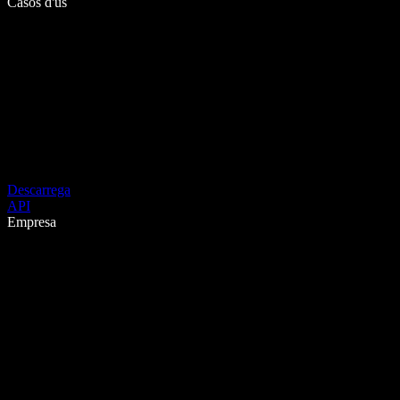
Casos d'ús
Descarrega
API
Empresa