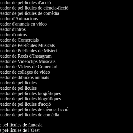
ador de pel·lícules d'acció
ador de pel·lícules de ciència-ficció
eador de pel·lícules de comèdia
eador d'Animacions
eador d'anuncis en vídeo
ador d'intros
eador d'outros
eador de Comercials
eador de Pel·lícules Musicals
ador de Pel·lícules de Misteri
eador de Reels d’Instagram
eador de Videoclips Musicals
eador de Vídeos de Comentari
eador de collages de vídeo
eador de dibuixos animats
ador de pel·lícules
ador de pel·lícules
ador de pel·lícules biogràfiques
ador de pel·lícules biogràfiques
ador de pel·lícules d'acció
ador de pel·lícules de ciència-ficció
eador de pel·lícules de comèdia
e pel·lícules de fantasia
e pel·lícules de l’Oest