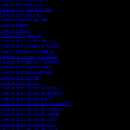
Creador de vídeos DIY
Creador de vídeos amb fotos
Creador d'Animacions
Creador d'anuncis en vídeo
Creador d'intros
Creador d'outros
Creador de Comercials
Creador de Pel·lícules Musicals
Creador de Pel·lícules de Misteri
Creador de Reels d’Instagram
Creador de Videoclips Musicals
Creador de Vídeos de Comentari
Creador de collages de vídeo
Creador de dibuixos animats
Creador de pel·lícules
Creador de pel·lícules
Creador de pel·lícules biogràfiques
Creador de pel·lícules biogràfiques
Creador de pel·lícules d'acció
Creador de pel·lícules de ciència-ficció
Creador de pel·lícules de comèdia
Creador de pel·lícules de fantasia
Creador de pel·lícules de l’Oest
Creador de pel·lícules de terror
Creador de pel·lícules de thriller