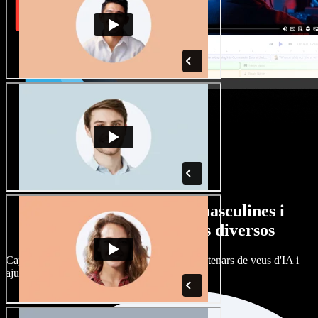
Gran varietat de veus masculines i
femenines amb accents diversos
Cap projecte ha de sonar igual. Tria entre centenars de veus d'IA i
ajusta'n l’accent.