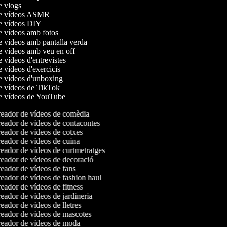
de vlogs
 de vídeos ASMR
de vídeos DIY
de vídeos amb fotos
de vídeos amb pantalla verda
de vídeos amb veu en off
e vídeos d'entrevistes
e vídeos d'exercicis
de vídeos d'unboxing
de vídeos de TikTok
de vídeos de YouTube
eador de vídeos de comèdia
eador de vídeos de contacontes
eador de vídeos de cotxes
eador de vídeos de cuina
eador de vídeos de curtmetratges
eador de vídeos de decoració
eador de vídeos de fans
eador de vídeos de fashion haul
ador de vídeos de fitness
ador de vídeos de jardineria
ador de vídeos de lletres
eador de vídeos de mascotes
eador de vídeos de moda