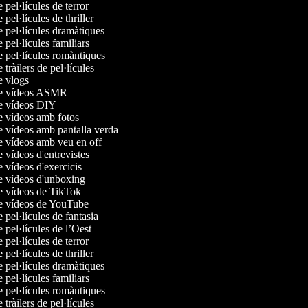
e pel·lícules de terror
e pel·lícules de thriller
e pel·lícules dramàtiques
e pel·lícules familiars
e pel·lícules romàntiques
e tràilers de pel·lícules
de vlogs
 de vídeos ASMR
de vídeos DIY
de vídeos amb fotos
de vídeos amb pantalla verda
de vídeos amb veu en off
e vídeos d'entrevistes
e vídeos d'exercicis
de vídeos d'unboxing
de vídeos de TikTok
de vídeos de YouTube
e pel·lícules de fantasia
e pel·lícules de l’Oest
e pel·lícules de terror
e pel·lícules de thriller
e pel·lícules dramàtiques
e pel·lícules familiars
e pel·lícules romàntiques
e tràilers de pel·lícules