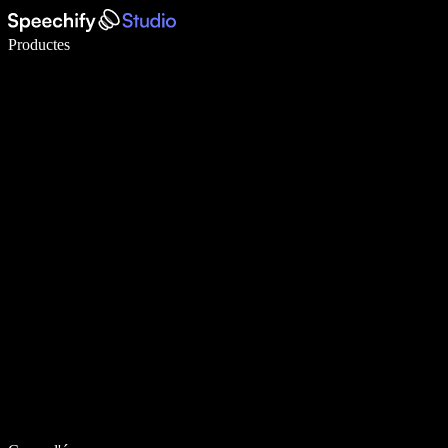
Escriu 5× més ràpid amb la veu
Productes
Més informació