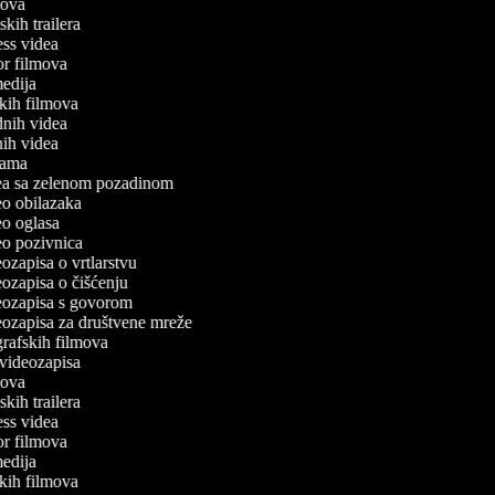
lmova
mskih trailera
ness videa
ror filmova
medija
atkih filmova
dnih videa
tnih videa
klama
idea sa zelenom pozadinom
deo obilazaka
deo oglasa
deo pozivnica
deozapisa o vrtlarstvu
deozapisa o čišćenju
deozapisa s govorom
deozapisa za društvene mreže
ografskih filmova
n videozapisa
lmova
mskih trailera
ness videa
ror filmova
medija
atkih filmova