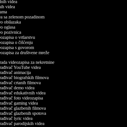
dnih videa
tnih videa
klama
idea sa zelenom pozadinom
deo obilazaka
deo oglasa
deo pozivnica
deozapisa o vrtlarstvu
deozapisa o čišćenju
deozapisa s govorom
deozapisa za društvene mreže
rada videozapisa za nekretnine
rađivač YouTube videa
rađivač animacija
rađivač biografskih filmova
rađivač crtanih filmova
rađivač demo videa
rađivač edukativnih videa
rađivač foto videozapisa
rađivač gaming videa
rađivač glazbenih filmova
rađivač glazbenih spotova
rađivač lyric videa
rađivač parodijskih videa