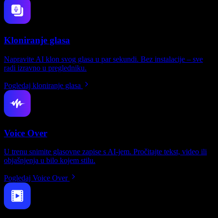
Kloniranje glasa
Napravite AI klon svog glasa u par sekundi. Bez instalacije – sve
radi izravno u pregledniku.
Pogledaj kloniranje glasa
Voice Over
U trenu snimite glasovne zapise s AI-jem. Pročitajte tekst, video ili
objašnjenja u bilo kojem stilu.
Pogledaj Voice Over