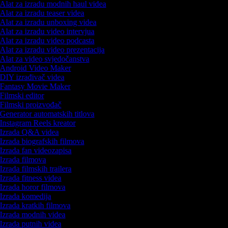
Alat za izradu modnih haul videa
Alat za izradu teaser videa
Alat za izradu unboxing videa
Alat za izradu video intervjua
Alat za izradu video podcasta
Alat za izradu video prezentacija
Alat za video svjedočanstva
Android Video Maker
DIY izrađivač videa
Fantasy Movie Maker
Filmski editor
Filmski proizvođač
Generator automatskih titlova
Instagram Reels kreator
Izrada Q&A videa
Izrada biografskih filmova
Izrada fan videozapisa
Izrada filmova
Izrada filmskih trailera
Izrada fitness videa
Izrada horor filmova
Izrada komedija
Izrada kratkih filmova
Izrada modnih videa
Izrada putnih videa