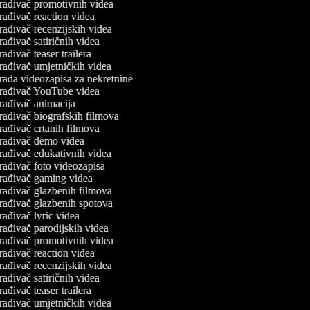
rađivač promotivnih videa
rađivač reaction videa
rađivač recenzijskih videa
rađivač satiričnih videa
ađivač teaser trailera
rađivač umjetničkih videa
rada videozapisa za nekretnine
rađivač YouTube videa
rađivač animacija
rađivač biografskih filmova
rađivač crtanih filmova
rađivač demo videa
rađivač edukativnih videa
rađivač foto videozapisa
rađivač gaming videa
rađivač glazbenih filmova
rađivač glazbenih spotova
rađivač lyric videa
rađivač parodijskih videa
rađivač promotivnih videa
rađivač reaction videa
rađivač recenzijskih videa
rađivač satiričnih videa
ađivač teaser trailera
rađivač umjetničkih videa