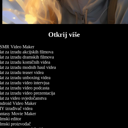
Otkrij više
MR Video Maker
at za izradu akcijskih filmova
at za izradu dramskih filmova
at za izradu komičnih videa
at za izradu modnih haul videa
at za izradu teaser videa
at za izradu unboxing videa
at za izradu video intervjua
at za izradu video podcasta
at za izradu video prezentacija
at za video svjedočanstva
droid Video Maker
Y izrađivač videa
ntasy Movie Maker
lmski editor
lmski proizvođač