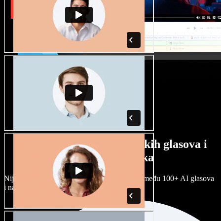
Veliki izbor muških i ženskih glasova i
raznih naglasaka
Nijedan projekt ne mora zvučati isto. Birajte među 100+ AI glasova
i naglasaka i prilagodite ih sebi.