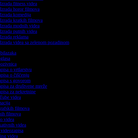
Izrada fitness videa
Izrada horor filmova
Izrada komedija
Izrada kratkih filmova
Izrada modnih videa
Izrada putnih videa
Izrada reklama
Izrada videa sa zelenom pozadinom
 obilazaka
oglasa
 pozivnica
apisa o vrtlarstvu
apisa o čišćenju
zapisa s govorom
zapisa za društvene mreže
apisa za nekretnine
uTube videa
macija
grafskih filmova
anih filmova
mo videa
ukativnih videa
o videozapisa
ming videa