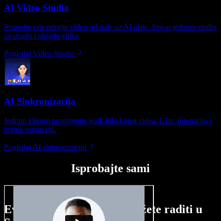
AI Video Studio
Stvarajte i montirajte video od nule uz AI alate. Sve-u-jednom studio
za izradu i obradu videa.
Pogledaj Video Studio
AI Sinkronizacija
Jednim klikom promijenite jezik bilo kojeg videa. Glas, intonacija i
brzina ostaju isti.
Pogledaj AI sinkronizaciju
Isprobajte sami
Evo malog pregleda što možete raditi u