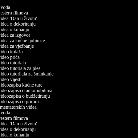
 uvoda
 vestern filmova
 videa 'Dan u životu'
 videa o dekoriranju
 videa o kuhanju
 videa za izgovor
 videa za kućne ljubimce
 videa za vježbanje
 video kolaža
 video priča
video tutoriala
video tutoriala za ples
 video tutorijala za šminkanje
video vijesti
 videozapisa kućne ture
 videozapisa o automobilima
 videozapisa o budžetiranju
 videozapisa o prirodi
omentatorskih videa
 uvoda
 vestern filmova
 videa 'Dan u životu'
 videa o dekoriranju
 videa o kuhanju