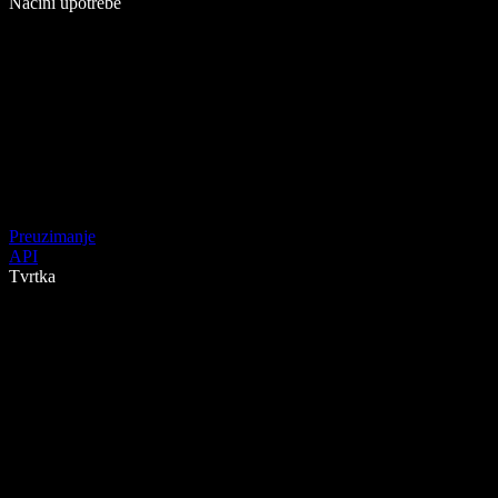
Načini upotrebe
Preuzimanje
API
Tvrtka