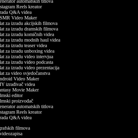
nerator automatskih titlova
stagram Reels kreator
rada Q&A videa
MR Video Maker
at za izradu akcijskih filmova
at za izradu dramskih filmova
at za izradu komičnih videa
at za izradu modnih haul videa
at za izradu teaser videa
at za izradu unboxing videa
at za izradu video intervjua
at za izradu video podcasta
at za izradu video prezentacija
at za video svjedočanstva
droid Video Maker
Y izrađivač videa
ntasy Movie Maker
lmski editor
lmski proizvođač
nerator automatskih titlova
stagram Reels kreator
rada Q&A videa
ografskih filmova
n videozapisa