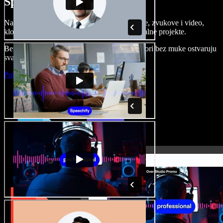
Speechify Studiju.
Napravite voice overe, dodajte besplatne slike, zvukove i video,
klonirajte svoj glas i složite sjajne audio-vizualne projekte.
Bez učenja i sve dostupno u pregledniku, autori bez muke ostvaruju
svaku kreativnu ideju.
Pokreni Studio