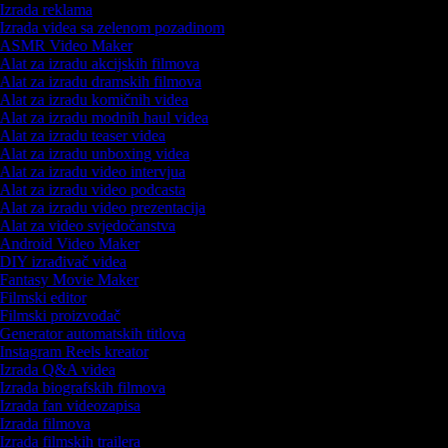
Izrada reklama
Izrada videa sa zelenom pozadinom
ASMR Video Maker
Alat za izradu akcijskih filmova
Alat za izradu dramskih filmova
Alat za izradu komičnih videa
Alat za izradu modnih haul videa
Alat za izradu teaser videa
Alat za izradu unboxing videa
Alat za izradu video intervjua
Alat za izradu video podcasta
Alat za izradu video prezentacija
Alat za video svjedočanstva
Android Video Maker
DIY izrađivač videa
Fantasy Movie Maker
Filmski editor
Filmski proizvođač
Generator automatskih titlova
Instagram Reels kreator
Izrada Q&A videa
Izrada biografskih filmova
Izrada fan videozapisa
Izrada filmova
Izrada filmskih trailera