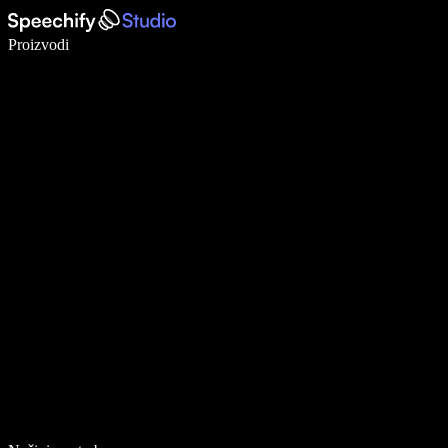
Pišite 5× brže uz glasovno diktiranje
Proizvodi
Saznajte više