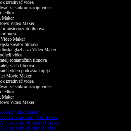
k izrađivač videa
vač za sinkronizaciju videa
 editor
 Maker
ows Video Maker
or misterioznih filmova
or outra
Video Maker
ljski kreator filmova
inska glazba za Video Maker
ditelj videa
atelj romantičnih filmova
atelj sci-fi filmova
atelj video podcasta kopija
ler Movie Maker
k izrađivač videa
vač za sinkronizaciju videa
 editor
 Maker
ows Video Maker
ASMR Video Maker
Alat za izradu akcijskih filmova
Alat za izradu dramskih filmova
Alat za izradu komičnih videa