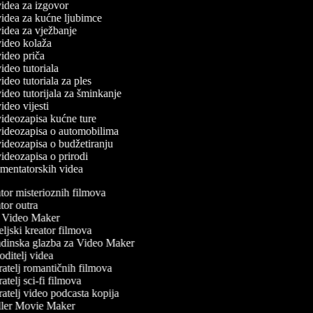
 videa za izgovor
 videa za kućne ljubimce
 videa za vježbanje
 video kolaža
 video priča
video tutoriala
video tutoriala za ples
 video tutorijala za šminkanje
video vijesti
 videozapisa kućne ture
 videozapisa o automobilima
 videozapisa o budžetiranju
 videozapisa o prirodi
omentatorskih videa
or misterioznih filmova
or outra
Video Maker
ljski kreator filmova
inska glazba za Video Maker
ditelj videa
atelj romantičnih filmova
atelj sci-fi filmova
atelj video podcasta kopija
ler Movie Maker