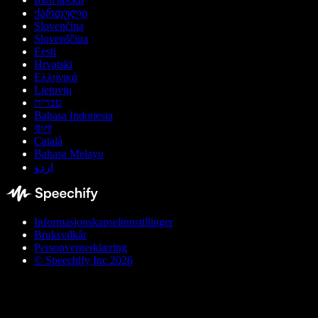
ქართული
Slovenčina
Slovenščina
Eesti
Hrvatski
Ελληνικά
Lietuvių
עברית
Bahasa Indonesia
বাংলা
Català
Bahasa Melayu
اردو
Informasjonskapselinnstillinger
Bruksvilkår
Personvernerklæring
© Speechify Inc 2026