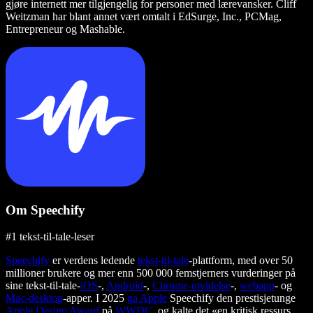
gjøre internett mer tilgjengelig for personer med lærevansker. Cliff
Weitzman har blant annet vært omtalt i EdSurge, Inc., PCMag,
Entrepreneur og Mashable.
Om Speechify
#1 tekst-til-tale-leser
Speechify
er verdens ledende
tekst-til-tale
-plattform, med over 50
millioner brukere og mer enn 500 000 femstjerners vurderinger på
sine tekst-til-tale-
iOS
-,
Android
-,
Chrome-utvidelse
-,
webapp
- og
Mac-desktop
-apper. I 2025
ga Apple
Speechify den prestisjetunge
Apple Design Award
på
WWDC
, og kalte det «en kritisk ressurs