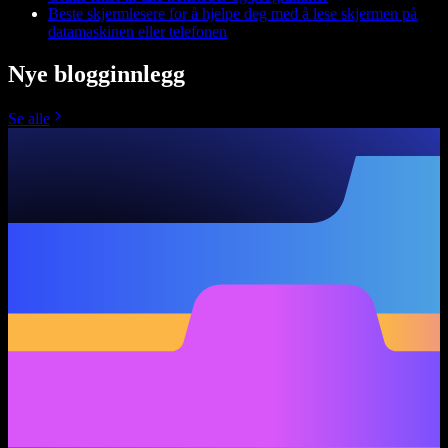
Beste skjermlesere for å hjelpe deg med å lese skjermen på
datamaskinen eller telefonen
Nye blogginnlegg
Se alle