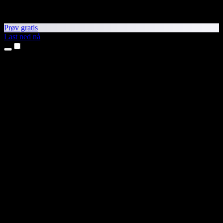
Prøv gratis
Last ned nå
Produkter
Tekst til tale
iPhone- og iPad-apper
Android-app
Chrome-utvidelse
Edge-utvidelse
Nettapp
Mac-app
Windows-app