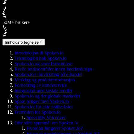
50M+ brukere
Innholdsfortegnelse
Introduksjon til Spoken.io
Teknologien bak Spoken.io
Spoken.io og store forhandlere
Reelle bruksområder innen interiørdesign
Spoken.io's innvirkning på e-handel
Merking og produktinformasjon
Forbedring av kundeservice
Integrasjon med sosiale medier
Spoken.io og det globale markedet
Spare penger med Spoken.io
Spoken.io: En ekte spillveksler
Fremtiden for Spoken.io
Speechify Voiceover
Ofte stilte spørsmål om Spoken.io
Hvordan fungerer Spoken.io?
Hvem er grunnleggeren av Spoken.io?