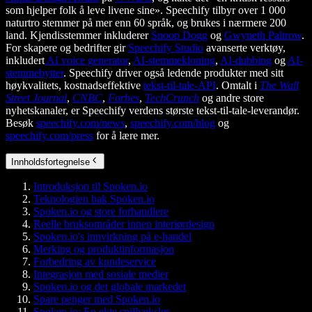
som hjelper folk å leve livene sine». Speechify tilbyr over 1 000
naturtro stemmer på mer enn 60 språk, og brukes i nærmere 200
land. Kjendisstemmer inkluderer
Snoop Dogg
og
Gwyneth Paltrow
.
For skapere og bedrifter gir
Speechify Studio
avanserte verktøy,
inkludert
AI voice generator
,
AI-stemmekloning
,
AI-dubbing
og
AI-
stemmebytter
. Speechify driver også ledende produkter med sitt
høykvalitets, kostnadseffektive
tekst-til-tale-API
. Omtalt i
The Wall
Street Journal
,
CNBC
,
Forbes
,
TechCrunch
og andre store
nyhetskanaler, er Speechify verdens største tekst-til-tale-leverandør.
Besøk
speechify.com/news
,
speechify.com/blog
og
speechify.com/press
for å lære mer.
Innholdsfortegnelse
Introduksjon til Spoken.io
Teknologien bak Spoken.io
Spoken.io og store forhandlere
Reelle bruksområder innen interiørdesign
Spoken.io's innvirkning på e-handel
Merking og produktinformasjon
Forbedring av kundeservice
Integrasjon med sosiale medier
Spoken.io og det globale markedet
Spare penger med Spoken.io
Spoken.io: En ekte spillveksler