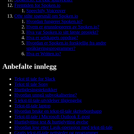
Fremtiden for Spoken.io
Speechify Voiceover
Ofte stilte spørsmål om Spoken.io
Hvordan fungerer Spoken.io?
Hvem er grunnleggeren av Spoken.io?
Hva var Spoken.io sitt første prosjekt?
Hva er selskapets oppdrag?
Hvordan er Spoken.io forskjellig fra andre
språklæringsprogrammer?
Hva er Written.io?
Anbefalte innlegg
Tekst til tale for Slack
Tekst til tale Sony
Hurtiglesingsteknikker
Hvordan unngå subvokalisering?
5 tekst-til-tale-utvidelser tilgjengelig
Tekst-til-tale laptop
Hvordan bruke en tekst-til-tale skrivebordsapp
Tekst-til-tale i Microsoft Outlook E-post
Hurtiglytting test & hurtiglytting øvelse
Hvordan lese etter Lasik-operasjon med tekst-til-tale
Gratis tekst-til-tale nettsteder og programmer