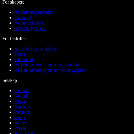
For skapere
AI-stemmegenerator
Dubbing
Stemmekloning
Speechify Work
For bedrifter
Speechify for utviklere
Team
Utdanning
API-dokumentasjon for tekst til tale
API-dokumentasjon for Voice Agents
Selskap
Om oss
Kontakt
Blogg
Karriere
Partnere
Hjelp
Status
Presse
Brand Kit