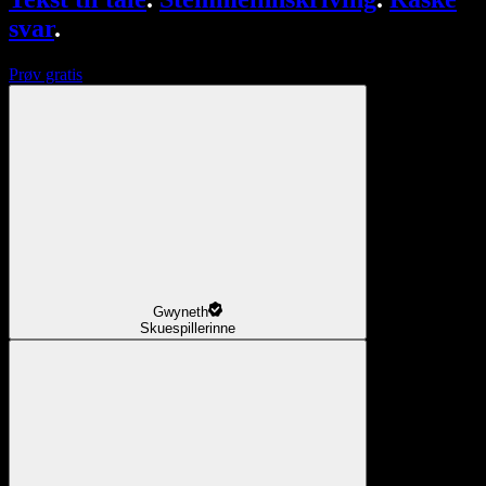
svar
.
Prøv gratis
Gwyneth
Skuespillerinne