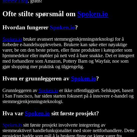
stemme i dag
, gratis!
Ofte stilte spørsmål om
Spoken.io
Hvordan fungerer
Spoken.io
?
Spoken.io
bruker avansert stemmegjenkjenningsteknologi for å
forbedre e-handelsopplevelsen. Brukere kan søke etter nøyaktige
varer, be om den beste prisen, eller finne produkter i kategorier som
hjemmedekor eller møbler på nett ved å bare snakke. Det er integrert
med forhandlere som Amazon, Pottery Barn og Wayfair, noe som
gjør shopping mer praktisk og tilgjengelig.
Hvem er grunnleggeren av
Spoken.io
?
Grunnleggeren av
Spoken.io
er ikke offentliggjort. Selskapet, basert
i San Francisco, har siden starten fokusert på å innovere e-handel og
stemmegjenkjenningsteknologi.
Hva var
Spoken.io
sitt første prosjekt?
Spoken.io
sitt første prosjekt involverte integrering av
stemmeaktivert handlefunksjonalitet med store nettforhandlere. Dette
prosjektet hadde som mål å la brukere finne og kjøpe varer fra