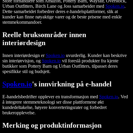
Store forhandlere som Amazon, Pottery Barn, Wayfair, Overstock,
Urban Outfitters, Birch Lane og Joss samarbeider med
Spoken.io
.
Dette samarbeidet forbedrer deres e-handelsplattformer, slik at
kunder kan finne nøyaktige varer og de beste prisene med enkle
stemmekommandoer.
Reelle bruksområder innen
interiørdesign
Innen interiørdesign er
Spoken.io
uvurderlig. Kunder kan beskrive
sin interiørvisjon, og
Spoken.io
vil foreslå produkter fra kjente
butikker som Pottery Barn og Urban Outfitters, tilpasset deres
spesifikke stil og budsjett.
Spoken.io
's innvirkning på e-handel
E-handelsbedrifter opplever en transformasjon med
Spoken.io
. Ved
å integrere stemmeteknologi ser disse plattformene økt
kundedeltakelse, høyere konverteringsrater og forbedret
brukeropplevelse.
Merking og produktinformasjon