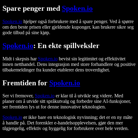
Spare penger med
Spoken.io
Spoken.io
hjelper også forbrukere med å spare penger. Ved å spørre
om den beste prisen eller gjeldende kuponger, kan brukere sikre seg
gode tilbud på sine kjøp.
Spoken.io
: En ekte spillveksler
Midt i skepsis har
Spoken.io
bevist sin legitimitet og effektivitet
innen netthandel. Dens integrasjon med store forhandlere og positive
tilbakemeldinger fra kunder etablerer dens troverdighet.
Fremtiden for
Spoken.io
Ser vi fremover,
Spoken.io
er klar til å utvikle seg videre. Med
planer om å utvide sitt språkutvalg og forbedre sine AI-funksjoner,
ser fremtiden lys ut for denne innovative teknologien.
Spoken.io
er ikke bare en teknologisk nyvinning; det er en ny måte
å handle på. Det forenkler e-handelsopplevelsen, gjør den mer
tilgjengelig, effektiv og hyggelig for forbrukere over hele verden.