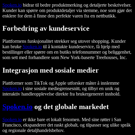
Spoken.io
bidrar til bedre produktmerking og detaljerte beskrivelser.
Kunder kan spørre om produktdetaljer via stemme, noe som gjør det
enklere for dem å finne den perfekte varen fra en nettbutikk.
Forbedring av kundeservice
Plattformens funksjonalitet strekker seg utover shopping. Kunder
kan bruke
Spoken.io
til å kontakte kundeservice, få hjelp med
bestillinger eller spørre om en butiks telefonnummer og beliggenhet,
som sett med forhandlere som New York-baserte Treehouses, Inc.
Integrasjon med sosiale medier
Plattformer som TikTok og Apple utforsker måter å innlemme
Spoken.io
i sine sosiale mediegrensesnitt, og tilbyr en unik og
interaktiv handleopplevelse direkte fra brukergenerert innhold.
Spoken.io
og det globale markedet
Spoken.io
er ikke bare et lokalt fenomen. Med sine røtter i San
Francisco, ekspanderer det raskt globalt, og tilpasser seg ulike språk
og regionale detaljhandelsbehov.