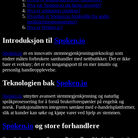
Hva var Spoken.io sitt første prosjekt?
Hva er selskapets oppdrag?
Hvordan er Spoken.io forskjellig fra andre
språklæringsprogrammer?
Hva er Written.io?
Introduksjon til
Spoken.io
Spoken.io
er en innovativ stemmegjenkjenningsteknologi som
endrer måten forbrukere samhandler med nettbutikker. Det er ikke
bare et verktøy; det er en inngangsport til en mer intuitiv og
personlig handleopplevelse.
Teknologien bak
Spoken.io
Spoken.io
utnytter avansert stemmegjenkjenning og naturlig
språkprosessering for å forstå brukerforespørsler på engelsk og
norsk. Funksjonaliteten integreres sømløst med e-handelsplattformer,
slik at kunder kan søke og kjøpe varer ved hjelp av stemmen.
Spoken.io
og store forhandlere