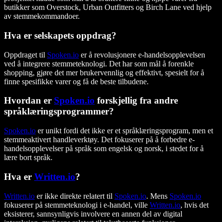
butikker som Overstock, Urban Outfitters og Birch Lane ved hjelp
av stemmekommandoer.
Hva er selskapets oppdrag?
Oppdraget til
Spoken.io
er å revolusjonere e-handelsopplevelsen
ved å integrere stemmeteknologi. Det har som mål å forenkle
shopping, gjøre det mer brukervennlig og effektivt, spesielt for å
finne spesifikke varer og få de beste tilbudene.
Hvordan er
Spoken.io
forskjellig fra andre
språklæringsprogrammer?
Spoken.io
er unikt fordi det ikke er et språklæringsprogram, men et
stemmeaktivert handleverktøy. Det fokuserer på å forbedre e-
handelsopplevelser på språk som engelsk og norsk, i stedet for å
lære bort språk.
Hva er
Written.io
?
Written.io
er ikke direkte relatert til
Spoken.io
. Mens
Spoken.io
fokuserer på stemmeteknologi i e-handel, ville
Written.io
, hvis det
eksisterer, sannsynligvis involvere en annen del av digital