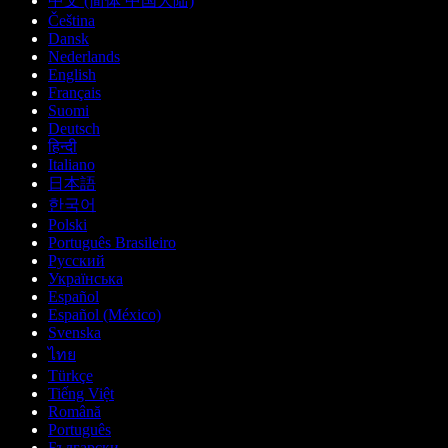
中文 (简体 中国大陆)
Čeština
Dansk
Nederlands
English
Français
Suomi
Deutsch
हिन्दी
Italiano
日本語
한국어
Polski
Português Brasileiro
Русский
Українська
Español
Español (México)
Svenska
ไทย
Türkçe
Tiếng Việt
Română
Português
Български