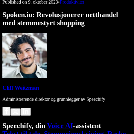
Published on
9. oktober 2023
•
Produktivitet
Spoken.io: Revolusjonerer netthandel
med stemmestyrt shopping
Cliff Weitzman
Administrerende direktør og grunnlegger av Speechify
Speechify, din
Voice AI
-assistent
Tekst til tale
.
Stemmeinnskriving
.
Raske