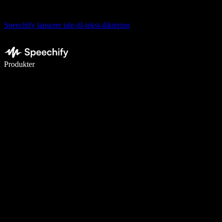
Speechify lanserer tale-til-tekst-diktering
Skriv 5× raskere med diktering
Produkter
Les mer