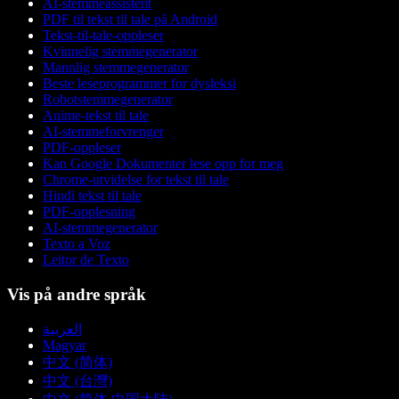
AI-stemmeassistent
PDF til tekst til tale på Android
Tekst-til-tale-oppleser
Kvinnelig stemmegenerator
Mannlig stemmegenerator
Beste leseprogrammer for dysleksi
Robotstemmegenerator
Anime-tekst til tale
AI-stemmeforvrenger
PDF-oppleser
Kan Google Dokumenter lese opp for meg
Chrome-utvidelse for tekst til tale
Hindi tekst til tale
PDF-opplesning
AI-stemmegenerator
Texto a Voz
Leitor de Texto
Vis på andre språk
العربية
Magyar
中文 (简体)
中文 (台灣)