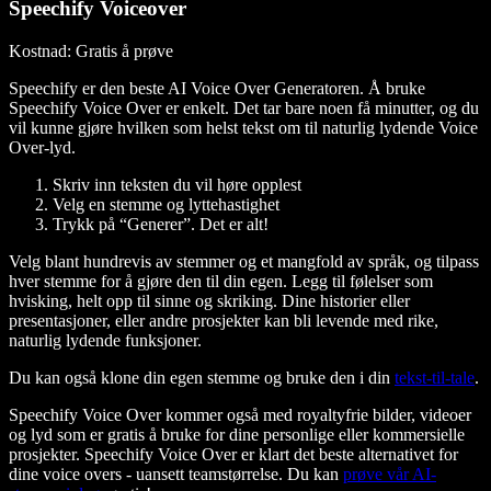
Speechify Voiceover
Kostnad
: Gratis å prøve
Speechify er den beste AI Voice Over Generatoren. Å bruke
Speechify Voice Over er enkelt. Det tar bare noen få minutter, og du
vil kunne gjøre hvilken som helst tekst om til naturlig lydende Voice
Over-lyd.
Skriv inn teksten du vil høre opplest
Velg en stemme og lyttehastighet
Trykk på “Generer”. Det er alt!
Velg blant hundrevis av stemmer og et mangfold av språk, og tilpass
hver stemme for å gjøre den til din egen. Legg til følelser som
hvisking, helt opp til sinne og skriking. Dine historier eller
presentasjoner, eller andre prosjekter kan bli levende med rike,
naturlig lydende funksjoner.
Du kan også klone din egen stemme og bruke den i din
tekst-til-tale
.
Speechify Voice Over kommer også med royaltyfrie bilder, videoer
og lyd som er gratis å bruke for dine personlige eller kommersielle
prosjekter. Speechify Voice Over er klart det beste alternativet for
dine voice overs - uansett teamstørrelse. Du kan
prøve vår AI-