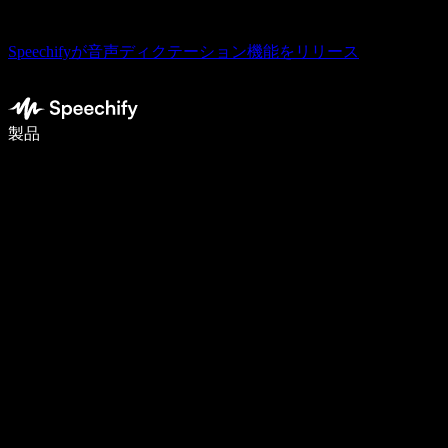
Speechifyが音声ディクテーション機能をリリース
音声入力で5倍速く書ける
製品
詳しく見る