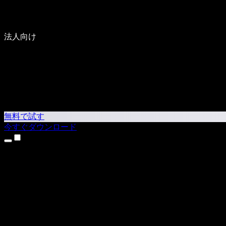
法人向け
無料で試す
今すぐダウンロード
製品
テキスト読み上げ
iPhone・iPadアプリ