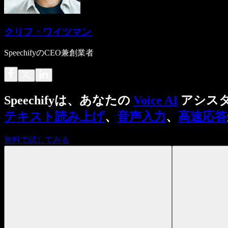
クリフ・ワイツマン
SpeechifyのCEO兼創業者
Speechifyは、あなたの
Voice AI
アシス
テキスト読み上げ
、
音声入力
、
高速応答
無料で試してみる