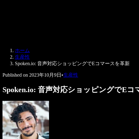
法人向け
Speechify 法人・教育機関向け
Speechify 就労支援向け
Speechify DSA向け
SIMBA 音声エージェント
ホーム
Speechify 開発者向け
生産性
Spoken.io: 音声対応ショッピングでEコマースを革新
Published on
2023年10月9日
•
生産性
Spoken.io: 音声対応ショッピングでE