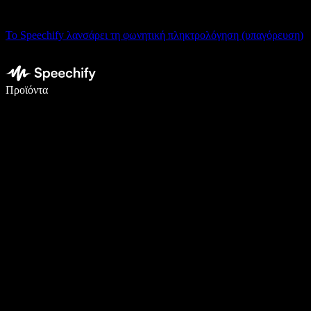
Το Speechify λανσάρει τη φωνητική πληκτρολόγηση (υπαγόρευση)
Γράψτε 5× πιο γρήγορα με φωνητική πληκτρολόγηση
Προϊόντα
Μάθετε περισσότερα