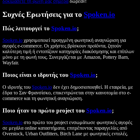
δοκιμάσετε τη φωνή μας σήμερα
δωρεάν!
Συχνές Ερωτήσεις για το
Spoken.io
Πώς λειτουργεί το
Spoken.io
;
Spoken.io
χρησιμοποιεί προηγμένη φωνητική αναγνώριση για
αγορές e-commerce. Οι χρήστες βρίσκουν προϊόντα, ζητούν
καλύτερη τιμή ή εντοπίζουν κατηγορίες διακόσμησης και επίπλων
μόνο με τη φωνή τους. Συνεργάζεται με Amazon, Pottery Barn,
Wayfair.
Ποιος είναι ο ιδρυτής του
Spoken.io
;
Ο ιδρυτής του
Spoken.io
δεν έχει δημοσιοποιηθεί. Η εταιρεία, με
έδρα το Σαν Φρανσίσκο, επικεντρώνεται στην καινοτομία στο e-
commerce και τη φωνητική αναγνώριση.
Ποιο ήταν το πρώτο project του
Spoken.io
;
Spoken.io
στο πρώτο του project ενσωμάτωσε φωνητικές αγορές
σε μεγάλα online καταστήματα, επιτρέποντας παραγγελίες από
Overstock, Urban Outfitters, Birch Lane με φωνητικές εντολές.