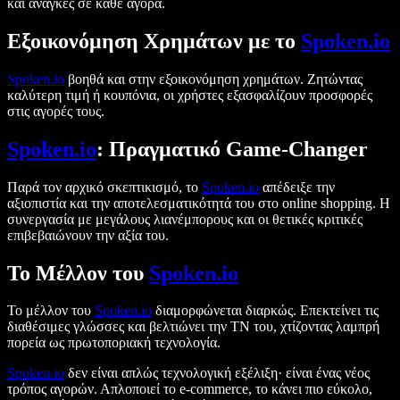
και ανάγκες σε κάθε αγορά.
Εξοικονόμηση Χρημάτων με το
Spoken.io
Spoken.io
βοηθά και στην εξοικονόμηση χρημάτων. Ζητώντας
καλύτερη τιμή ή κουπόνια, οι χρήστες εξασφαλίζουν προσφορές
στις αγορές τους.
Spoken.io
: Πραγματικό Game-Changer
Παρά τον αρχικό σκεπτικισμό, το
Spoken.io
απέδειξε την
αξιοπιστία και την αποτελεσματικότητά του στο online shopping. Η
συνεργασία με μεγάλους λιανέμπορους και οι θετικές κριτικές
επιβεβαιώνουν την αξία του.
Το Μέλλον του
Spoken.io
Το μέλλον του
Spoken.io
διαμορφώνεται διαρκώς. Επεκτείνει τις
διαθέσιμες γλώσσες και βελτιώνει την ΤΝ του, χτίζοντας λαμπρή
πορεία ως πρωτοποριακή τεχνολογία.
Spoken.io
δεν είναι απλώς τεχνολογική εξέλιξη· είναι ένας νέος
τρόπος αγορών. Απλοποιεί το e-commerce, το κάνει πιο εύκολο,