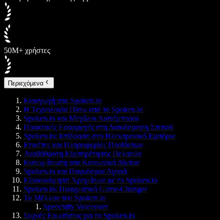
50M+ χρήστες
Περιεχόμενα
Εισαγωγή στο Spoken.io
Η Τεχνολογία Πίσω από το Spoken.io
Spoken.io και Μεγάλοι Λιανέμποροι
Πρακτικές Εφαρμογές στη Διακόσμηση Σπιτιού
Spoken.io: Επίδραση στο Ηλεκτρονικό Εμπόριο
Ετικέτες και Πληροφορίες Προϊόντων
Αναβάθμιση Εξυπηρέτησης Πελατών
Ενσωμάτωση στα Κοινωνικά Δίκτυα
Spoken.io και Παγκόσμια Αγορά
Εξοικονόμηση Χρημάτων με το Spoken.io
Spoken.io: Πραγματικό Game-Changer
Το Μέλλον του Spoken.io
Speechify Voiceover
Συχνές Ερωτήσεις για το Spoken.io