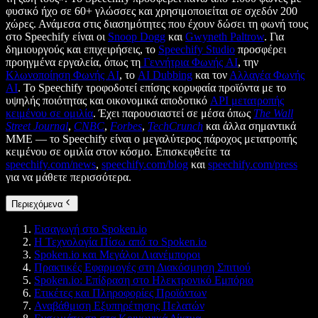
φυσικό ήχο σε 60+ γλώσσες και χρησιμοποιείται σε σχεδόν 200
χώρες. Ανάμεσα στις διασημότητες που έχουν δώσει τη φωνή τους
στο Speechify είναι οι
Snoop Dogg
και
Gwyneth Paltrow
. Για
δημιουργούς και επιχειρήσεις, το
Speechify Studio
προσφέρει
προηγμένα εργαλεία, όπως τη
Γεννήτρια Φωνής AI
, την
Κλωνοποίηση Φωνής AI
, το
AI Dubbing
και τον
Αλλαγέα Φωνής
AI
. Το Speechify τροφοδοτεί επίσης κορυφαία προϊόντα με το
υψηλής ποιότητας και οικονομικά αποδοτικό
API μετατροπής
κειμένου σε ομιλία
. Έχει παρουσιαστεί σε μέσα όπως
The Wall
Street Journal
,
CNBC
,
Forbes
,
TechCrunch
και άλλα σημαντικά
ΜΜΕ — το Speechify είναι ο μεγαλύτερος πάροχος μετατροπής
κειμένου σε ομιλία στον κόσμο. Επισκεφθείτε τα
speechify.com/news
,
speechify.com/blog
και
speechify.com/press
για να μάθετε περισσότερα.
Περιεχόμενα
Εισαγωγή στο Spoken.io
Η Τεχνολογία Πίσω από το Spoken.io
Spoken.io και Μεγάλοι Λιανέμποροι
Πρακτικές Εφαρμογές στη Διακόσμηση Σπιτιού
Spoken.io: Επίδραση στο Ηλεκτρονικό Εμπόριο
Ετικέτες και Πληροφορίες Προϊόντων
Αναβάθμιση Εξυπηρέτησης Πελατών