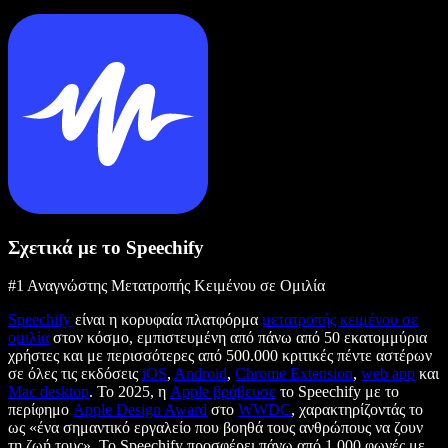
Σχετικά με το Speechify
#1 Αναγνώστης Μετατροπής Κειμένου σε Ομιλία
Speechify
είναι η κορυφαία πλατφόρμα
μετατροπής κειμένου σε
ομιλία
στον κόσμο, εμπιστευμένη από πάνω από 50 εκατομμύρια
χρήστες και με περισσότερες από 500.000 κριτικές πέντε αστέρων
σε όλες τις εκδόσεις
iOS
,
Android
,
Chrome Extension
,
web app
και
Mac desktop
. Το 2025, η
Apple βράβευσε
το Speechify με το
περίφημο
Apple Design Award
στο
WWDC
, χαρακτηρίζοντάς το
ως «ένα σημαντικό εργαλείο που βοηθά τους ανθρώπους να ζουν
τη ζωή τους». Το Speechify προσφέρει πάνω από 1.000 φωνές με