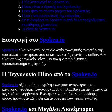
Πώς λειτουργεί το Spoken.io;
Ποιος είναι ο ιδρυτής του Spoken.io;
Ποιο ήταν το πρώτο project του Spoken.io;
Ποια είναι η αποστολή της εταιρείας;
Σε τι διαφέρει το Spoken.io από άλλα προγράμματα
εκμάθησης γλωσσών;
Τι είναι το Written.io;
Εισαγωγή στο
Spoken.io
Spoken.io
είναι καινοτόμος τεχνολογία φωνητικής αναγνώρισης
που αλλάζει τον τρόπο που οι καταναλωτές ψωνίζουν online. Δεν
είναι απλώς εργαλείο· είναι μια πύλη για πιο έξυπνες,
προσωποποιημένες αγορές.
Η Τεχνολογία Πίσω από το
Spoken.io
Spoken.io
αξιοποιεί προηγμένη φωνητική αναγνώριση και
κατανόηση φυσικής γλώσσας για να αντιλαμβάνεται αιτήματα στα
αγγλικά και νορβηγικά. Ενσωματώνεται εύκολα σε e-shops,
προσφέροντας αναζήτηση και αγορές με φωνητικές εντολές.
Spoken.io
και Μεγάλοι Λιανέμποροι