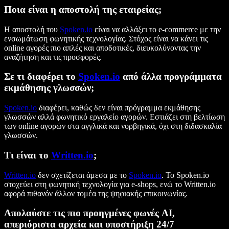
Ποια είναι η αποστολή της εταιρείας;
Η αποστολή του
Spoken.io
είναι να αλλάξει το e-commerce με την
ενσωμάτωση φωνητικής τεχνολογίας. Στόχος είναι να κάνει τις
online αγορές πιο απλές και αποδοτικές, διευκολύνοντας την
αναζήτηση και τις προσφορές.
Σε τι διαφέρει το
Spoken.io
από άλλα προγράμματα
εκμάθησης γλωσσών;
Spoken.io
διαφέρει, καθώς δεν είναι πρόγραμμα εκμάθησης
γλωσσών αλλά φωνητικό εργαλείο αγορών. Εστιάζει στη βελτίωση
των online αγορών στα αγγλικά και νορβηγικά, όχι στη διδασκαλία
γλωσσών.
Τι είναι το
Written.io
;
Written.io
δεν σχετίζεται άμεσα με το
Spoken.io
. Το Spoken.io
στοχεύει στη φωνητική τεχνολογία για e-shops, ενώ το Written.io
αφορά πιθανόν άλλον τομέα της ψηφιακής επικοινωνίας.
Απολαύστε τις πιο προηγμένες φωνές AI,
απεριόριστα αρχεία και υποστήριξη 24/7