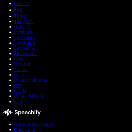
Svenska
ไทย
Türkçe
Tiếng Việt
Română
Português
Български
ქართული
Slovenčina
Slovenščina
Eesti
Hrvatski
Lietuvių
עברית
Bahasa Indonesia
বাংলা
Català
Bahasa Melayu
اردو
Προτιμήσεις cookies
Όροι χρήσης