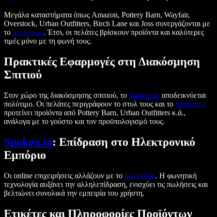
Μεγάλα καταστήματα όπως Amazon, Pottery Barn, Wayfair,
Overstock, Urban Outfitters, Birch Lane και Joss συνεργάζονται με
το
Spoken.io
. Έτσι, οι πελάτες βρίσκουν προϊόντα και καλύτερες
τιμές μόνο με τη φωνή τους.
Πρακτικές Εφαρμογές στη Διακόσμηση
Σπιτιού
Στον χώρο της διακόσμησης σπιτιού, το
Spoken.io
αποδεικνύεται
πολύτιμο. Οι πελάτες περιγράφουν το στυλ τους και το
Spoken.io
προτείνει προϊόντα από Pottery Barn, Urban Outfitters κ.ά.,
ανάλογα με το γούστο και τον προϋπολογισμό τους.
Spoken.io
: Επίδραση στο Ηλεκτρονικό
Εμπόριο
Οι online επιχειρήσεις αλλάζουν με το
Spoken.io
. Η φωνητική
τεχνολογία αυξάνει την αλληλεπίδραση, ενισχύει τις πωλήσεις και
βελτιώνει συνολικά την εμπειρία του χρήστη.
Ετικέτες και Πληροφορίες Προϊόντων