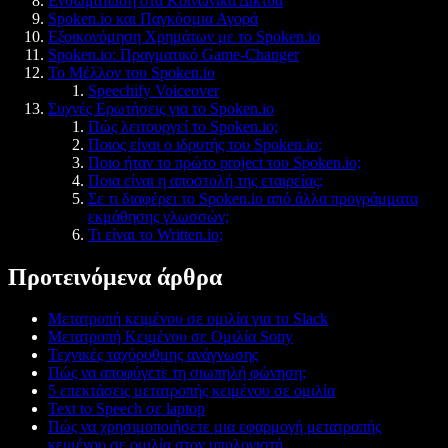
Ενσωμάτωση στα Κοινωνικά Δίκτυα
Spoken.io και Παγκόσμια Αγορά
Εξοικονόμηση Χρημάτων με το Spoken.io
Spoken.io: Πραγματικό Game-Changer
Το Μέλλον του Spoken.io
Speechify Voiceover
Συχνές Ερωτήσεις για το Spoken.io
Πώς λειτουργεί το Spoken.io;
Ποιος είναι ο ιδρυτής του Spoken.io;
Ποιο ήταν το πρώτο project του Spoken.io;
Ποια είναι η αποστολή της εταιρείας;
Σε τι διαφέρει το Spoken.io από άλλα προγράμματα
εκμάθησης γλωσσών;
Τι είναι το Written.io;
Προτεινόμενα άρθρα
Μετατροπή κειμένου σε ομιλία για το Slack
Μετατροπή Κειμένου σε Ομιλία Sony
Τεχνικές ταχύρυθμης ανάγνωσης
Πώς να αποφύγετε τη σιωπηλή φώνηση;
5 επεκτάσεις μετατροπής κειμένου σε ομιλία
Text to Speech σε laptop
Πώς να χρησιμοποιήσετε μια εφαρμογή μετατροπής
κειμένου σε ομιλία στον υπολογιστή