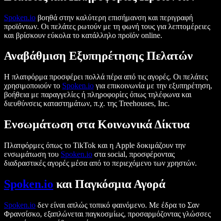
Spoken.io
βοηθά στην καλύτερη επισήμανση και περιγραφή
προϊόντων. Οι πελάτες ρωτούν με τη φωνή τους για λεπτομέρειες
και βρίσκουν εύκολα το κατάλληλο προϊόν online.
Αναβάθμιση Εξυπηρέτησης Πελατών
Η πλατφόρμα προσφέρει πολλά πέρα από τις αγορές. Οι πελάτες
χρησιμοποιούν το
Spoken.io
για επικοινωνία με την εξυπηρέτηση,
βοήθεια με παραγγελίες ή πληροφορίες όπως τηλέφωνα και
διευθύνσεις καταστημάτων, π.χ. της Treehouses, Inc.
Ενσωμάτωση στα Κοινωνικά Δίκτυα
Πλατφόρμες όπως το TikTok και η Apple δοκιμάζουν την
ενσωμάτωση του
Spoken.io
στα social, προσφέροντας
διαδραστικές αγορές μέσα από το περιεχόμενο των χρηστών.
Spoken.io
και Παγκόσμια Αγορά
Spoken.io
δεν είναι απλώς τοπικό φαινόμενο. Με έδρα το Σαν
Φρανσίσκο, εξαπλώνεται παγκοσμίως, προσαρμόζοντας γλώσσες