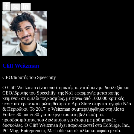
Cliff Weitzman
CEO/Ιδρυτής του Speechify
Ο Cliff Weitzman είναι υποστηρικτής των ατόμων με δυσλεξία και
CEO/ιδρυτής του Speechify, της Νο1 εφαρμογής μετατροπής
κειμένου σε ομιλία παγκοσμίως, με πάνω από 100.000 κριτικές
πέντε αστέρων και πρώτη θέση στο App Store στην κατηγορία Νέα
& Περιοδικά. Το 2017, ο Weitzman συμπεριλήφθηκε στη λίστα
Forbes 30 under 30 για το έργο του στη βελτίωση της
προσβασιμότητας του διαδικτύου για άτομα με μαθησιακές
δυσκολίες. Ο Cliff Weitzman έχει παρουσιαστεί στα EdSurge, Inc.,
PC Mag, Entrepreneur, Mashable και σε άλλα κορυφαία μέσα.