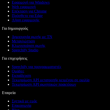
Εφαρμογή για Windows
Web εφαρμογή
Επέκταση για Chrome
Πρόσθετο για Edge
Λήψη εφαρμογής
Για δημιουργούς
Δημιουργία φωνής με ΤΝ
Μεταγλώττιση
Κλωνοποίηση φωνής
Speechify Studio
Για επιχειρήσεις
Speechify για προγραμματιστές
Ομάδες
Εκπαίδευση
Τεκμηρίωση API μετατροπής κειμένου σε ομιλία
Τεκμηρίωση API φωνητικών πρακτόρων
Εταιρεία
Σχετικά με εμάς
Επικοινωνία
Blog