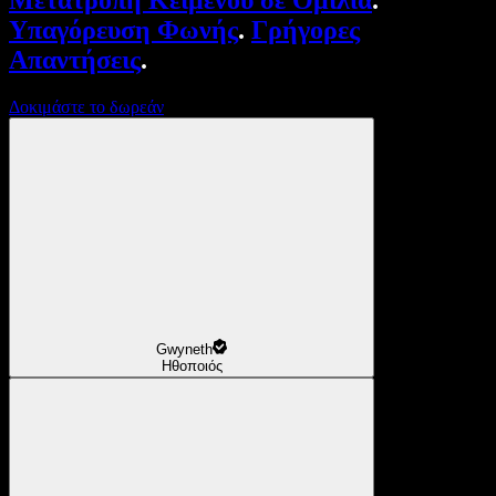
Μετατροπή Κειμένου σε Ομιλία
.
Υπαγόρευση Φωνής
.
Γρήγορες
Απαντήσεις
.
Δοκιμάστε το δωρεάν
Gwyneth
Ηθοποιός