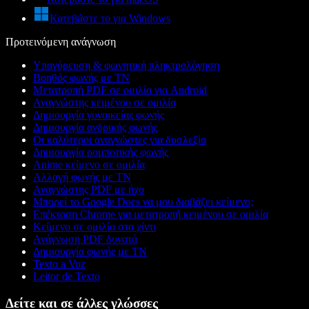
Κατεβάστε το για Windows
Προτεινόμενη ανάγνωση
Υπαγόρευση & φωνητική πληκτρολόγηση
Βοηθός φωνής με ΤΝ
Μετατροπή PDF σε ομιλία για Android
Αναγνώστης κειμένου σε ομιλία
Δημιουργία γυναικείας φωνής
Δημιουργία ανδρικής φωνής
Οι καλύτεροι αναγνώστες για δυσλεξία
Δημιουργία ρομποτικής φωνής
Anime κείμενο σε ομιλία
Αλλαγή φωνής με ΤΝ
Αναγνώστης PDF με ήχο
Μπορεί το Google Docs να μου διαβάζει κείμενο;
Επέκταση Chrome για μετατροπή κειμένου σε ομιλία
Κείμενο σε ομιλία στα χίντι
Ανάγνωση PDF δυνατά
Δημιουργία φωνής με ΤΝ
Texto a Voz
Leitor de Texto
Δείτε και σε άλλες γλώσσες