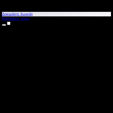
Δοκιμάστε δωρεάν
Κατεβάστε τώρα
Προϊόντα
Κείμενο σε Ομιλία
Εφαρμογές για iPhone & iPad
Εφαρμογή για Android
Επέκταση για Chrome
Επέκταση για Edge
Web εφαρμογή
Εφαρμογή για Mac
Εφαρμογή για Windows