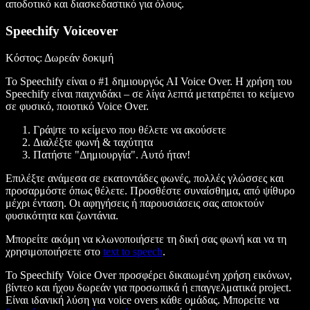
αποδοτικό και διασκεδαστικό για όλους.
Speechify Voiceover
Κόστος
: Δωρεάν δοκιμή
Το Speechify είναι ο #1 δημιουργός AI Voice Over. Η χρήση του
Speechify είναι παιχνιδάκι – σε λίγα λεπτά μετατρέπει το κείμενο
σε φυσικό, ποιοτικό Voice Over.
Γράψτε το κείμενο που θέλετε να ακούσετε
Διαλέξτε φωνή & ταχύτητα
Πατήστε "Δημιουργία". Αυτό ήταν!
Επιλέξτε ανάμεσα σε εκατοντάδες φωνές, πολλές γλώσσες και
προσαρμόστε όπως θέλετε. Προσθέστε συναίσθημα, από ψίθυρο
μέχρι ένταση. Οι αφηγήσεις ή παρουσιάσεις σας αποκτούν
φυσικότητα και ζωντάνια.
Μπορείτε ακόμη να κλωνοποιήσετε τη δική σας φωνή και να τη
χρησιμοποιήσετε στο
text to speech
.
Το Speechify Voice Over προσφέρει δικαιωμένη χρήση εικόνων,
βίντεο και ήχου δωρεάν για προσωπικά ή επαγγελματικά project.
Είναι ιδανική λύση για voice overs κάθε ομάδας. Μπορείτε να