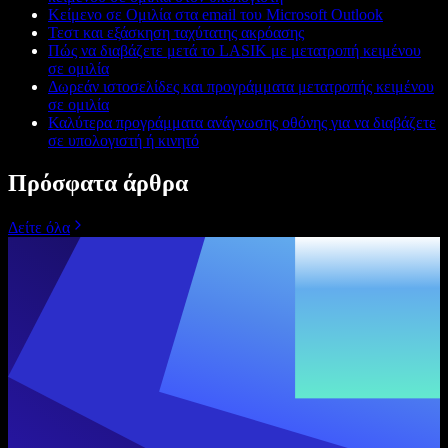
Κείμενο σε Ομιλία στα email του Microsoft Outlook
Τεστ και εξάσκηση ταχύτατης ακρόασης
Πώς να διαβάζετε μετά το LASIK με μετατροπή κειμένου
σε ομιλία
Δωρεάν ιστοσελίδες και προγράμματα μετατροπής κειμένου
σε ομιλία
Καλύτερα προγράμματα ανάγνωσης οθόνης για να διαβάζετε
σε υπολογιστή ή κινητό
Πρόσφατα άρθρα
Δείτε όλα