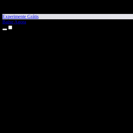
Experimente Grátis
Baixe Agora
Produtos
Texto para Fala
Apps para iPhone e iPad
App para Android
Extensão para Chrome
Extensão para Edge
App Web
App para Mac
App para Windows