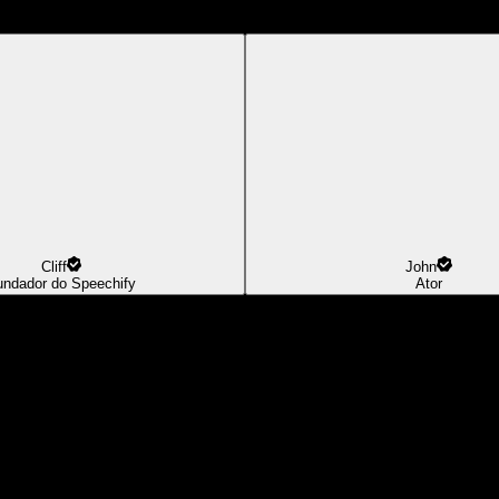
Cliff
John
undador do Speechify
Ator