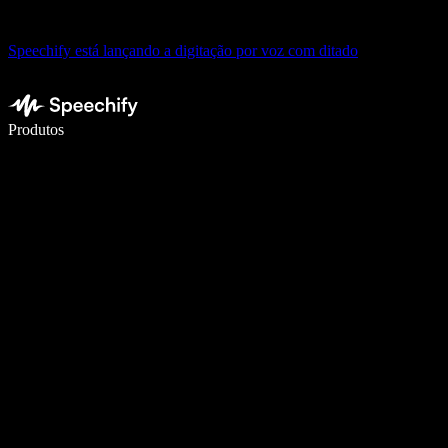
Speechify está lançando a digitação por voz com ditado
Escreva 5× mais rápido com digitação por voz
Produtos
Saiba mais