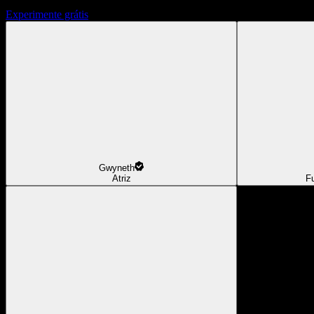
Experimente grátis
Gwyneth
Atriz
F