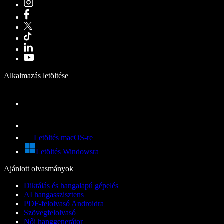
Alkalmazás letöltése
Letöltés macOS-re
Letöltés Windowsra
Ajánlott olvasmányok
Diktálás és hangalapú gépelés
AI hangasszisztens
PDF-felolvasó Androidra
Szövegfelolvasó
Női hanggenerátor