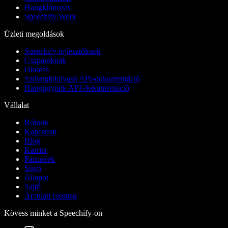
Hangklónozás
Speechify Work
Üzleti megoldások
Speechify fejlesztőknek
Csapatoknak
Oktatás
Szövegfelolvasó API-dokumentáció
Hangügynök API-dokumentáció
Vállalat
Rólunk
Kapcsolat
Blog
Karrier
Partnerek
Súgó
Állapot
Sajtó
Arculati csomag
Kövess minket a Speechify-on