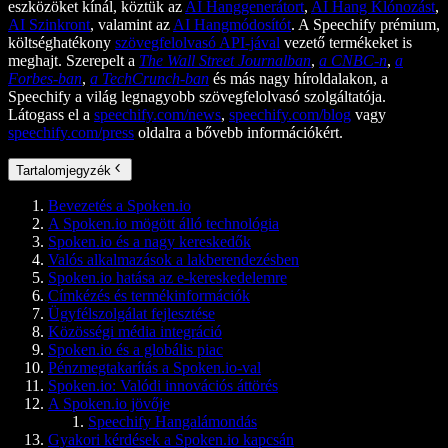
eszközöket kínál, köztük az
AI Hanggenerátort
,
AI Hang Klónozást
,
AI Szinkront
, valamint az
AI Hangmódosítót
. A Speechify prémium,
költséghatékony
szövegfelolvasó API-jával
vezető termékeket is
meghajt. Szerepelt a
The Wall Street Journalban
,
a CNBC-n
,
a
Forbes-ban
,
a TechCrunch-ban
és más nagy híroldalakon, a
Speechify a világ legnagyobb szövegfelolvasó szolgáltatója.
Látogass el a
speechify.com/news
,
speechify.com/blog
vagy
speechify.com/press
oldalra a bővebb információkért.
Tartalomjegyzék
Bevezetés a Spoken.io
A Spoken.io mögött álló technológia
Spoken.io és a nagy kereskedők
Valós alkalmazások a lakberendezésben
Spoken.io hatása az e-kereskedelemre
Címkézés és termékinformációk
Ügyfélszolgálat fejlesztése
Közösségi média integráció
Spoken.io és a globális piac
Pénzmegtakarítás a Spoken.io-val
Spoken.io: Valódi innovációs áttörés
A Spoken.io jövője
Speechify Hangalámondás
Gyakori kérdések a Spoken.io kapcsán