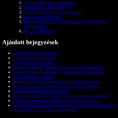
Hogyan működik a Spoken.io?
Ki alapította a Spoken.io-t?
Mi volt a Spoken.io első projektje?
Mi a vállalat küldetése?
Miben különbözik a Spoken.io más nyelvtanulási
programoktól?
Mi az a Written.io?
Ajánlott bejegyzések
Szövegfelolvasás Slackhez
Szövegfelolvasás Sony-ra
Gyorsolvasási technikák
Hogyan kerüld el a suttogó olvasást (szubvokalizációt)?
5 szövegfelolvasó bővítmény, amit érdemes kipróbálni
Szövegfelolvasó laptopra
Hogyan használj szövegfelolvasó asztali alkalmazást
Szövegfelolvasás a Microsoft Outlook e-mailjeiben
Gyorshallgatási teszt és gyakorlás
Hogyan olvassunk LASIK műtét után szövegfelolvasóval
Ingyenes szövegfelolvasó weboldalak és programok
A legjobb képernyőolvasók, amelyek segítenek felolvastatni a
számítógép vagy a telefon képernyőjét