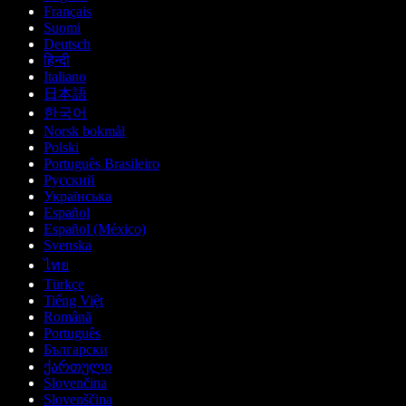
Français
Suomi
Deutsch
हिन्दी
Italiano
日本語
한국어
Norsk bokmål
Polski
Português Brasileiro
Русский
Українська
Español
Español (México)
Svenska
ไทย
Türkçe
Tiếng Việt
Română
Português
Български
ქართული
Slovenčina
Slovenščina