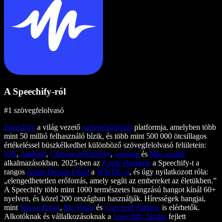
A Speechify-ról
#1 szövegfelolvasó
Speechify
a világ vezető
szövegfelolvasó
platformja, amelyben több
mint 50 millió felhasználó bízik, és több mint 500 000 ötcsillagos
értékeléssel büszkélkedhet különböző szövegfelolvasó felületein:
iOS
,
Android
,
Chrome-bővítmény
,
webapp
és
Mac asztali
alkalmazásokban. 2025-ben az
Apple elismerte
a Speechify-t a
rangos
Apple Design Díjjal
a
WWDC-n
, és úgy nyilatkozott róla:
„elengedhetetlen erőforrás, amely segíti az embereket az életükben.”
A Speechify több mint 1000 természetes hangzású hangot kínál 60+
nyelven, és közel 200 országban használják. Hírességek hangjai,
mint
Snoop Dogg
,
Mr. Beast
és
Gwyneth Paltrow
is elérhetők.
Alkotóknak és vállalkozásoknak a
Speechify Studio
fejlett