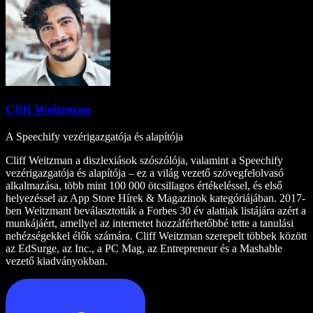
Cliff Weitzman
A Speechify vezérigazgatója és alapítója
Cliff Weitzman a diszlexiások szószólója, valamint a Speechify
vezérigazgatója és alapítója – ez a világ vezető szövegfelolvasó
alkalmazása, több mint 100 000 ötcsillagos értékeléssel, és első
helyezéssel az App Store Hírek & Magazinok kategóriájában. 2017-
ben Weitzmant beválasztották a Forbes 30 év alattiak listájára azért a
munkájáért, amellyel az internetet hozzáférhetőbbé tette a tanulási
nehézségekkel élők számára. Cliff Weitzman szerepelt többek között
az EdSurge, az Inc., a PC Mag, az Entrepreneur és a Mashable
vezető kiadványokban.