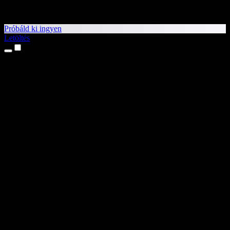
Próbáld ki ingyen
Letöltés
Termékek
Szövegfelolvasás
iPhone és iPad alkalmazások
Android alkalmazás
Chrome-bővítmény
Edge-bővítmény
Webalkalmazás
Mac alkalmazás
Windows alkalmazás