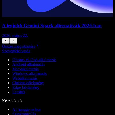
A legjobb Gemini Spark alternatívák 2026-ban
2026. május 22.
2
Összes megtekintése
Szövegfelolvasás
iPhone- és iPad-alkalmazás
Android-alkalmazás
Mac-alkalmazás
Windows-alkalmazás
Webalkalmazás
Chrome-bővítmény
Edge-bővítmény
Letöltés
Készítőknek
AI hanggenerátor
Szinkronizálás