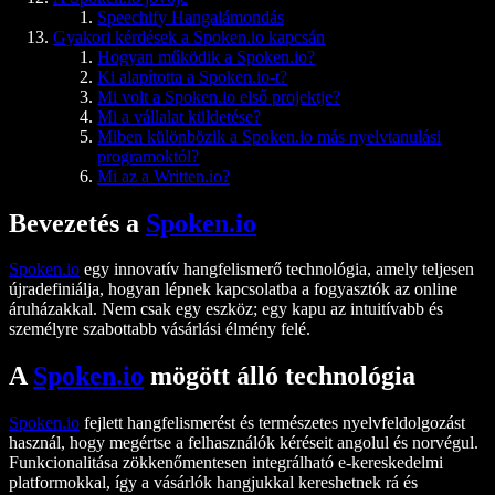
Speechify Hangalámondás
Gyakori kérdések a Spoken.io kapcsán
Hogyan működik a Spoken.io?
Ki alapította a Spoken.io-t?
Mi volt a Spoken.io első projektje?
Mi a vállalat küldetése?
Miben különbözik a Spoken.io más nyelvtanulási
programoktól?
Mi az a Written.io?
Bevezetés a
Spoken.io
Spoken.io
egy innovatív hangfelismerő technológia, amely teljesen
újradefiniálja, hogyan lépnek kapcsolatba a fogyasztók az online
áruházakkal. Nem csak egy eszköz; egy kapu az intuitívabb és
személyre szabottabb vásárlási élmény felé.
A
Spoken.io
mögött álló technológia
Spoken.io
fejlett hangfelismerést és természetes nyelvfeldolgozást
használ, hogy megértse a felhasználók kéréseit angolul és norvégul.
Funkcionalitása zökkenőmentesen integrálható e-kereskedelmi
platformokkal, így a vásárlók hangjukkal kereshetnek rá és