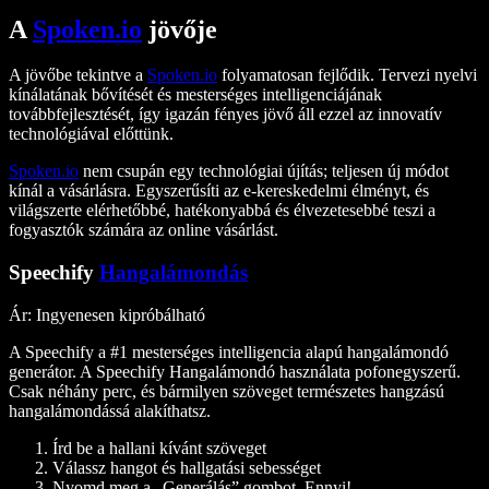
A
Spoken.io
jövője
A jövőbe tekintve a
Spoken.io
folyamatosan fejlődik. Tervezi nyelvi
kínálatának bővítését és mesterséges intelligenciájának
továbbfejlesztését, így igazán fényes jövő áll ezzel az innovatív
technológiával előttünk.
Spoken.io
nem csupán egy technológiai újítás; teljesen új módot
kínál a vásárlásra. Egyszerűsíti az e-kereskedelmi élményt, és
világszerte elérhetőbbé, hatékonyabbá és élvezetesebbé teszi a
fogyasztók számára az online vásárlást.
Speechify
Hangalámondás
Ár
: Ingyenesen kipróbálható
A Speechify a #1 mesterséges intelligencia alapú hangalámondó
generátor. A Speechify Hangalámondó használata pofonegyszerű.
Csak néhány perc, és bármilyen szöveget természetes hangzású
hangalámondássá alakíthatsz.
Írd be a hallani kívánt szöveget
Válassz hangot és hallgatási sebességet
Nyomd meg a „Generálás” gombot. Ennyi!