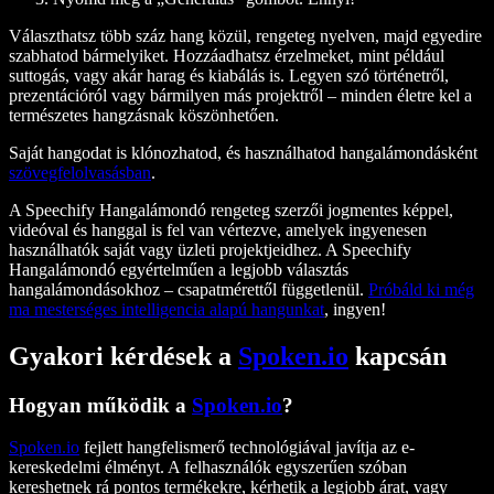
Választhatsz több száz hang közül, rengeteg nyelven, majd egyedire
szabhatod bármelyiket. Hozzáadhatsz érzelmeket, mint például
suttogás, vagy akár harag és kiabálás is. Legyen szó történetről,
prezentációról vagy bármilyen más projektről – minden életre kel a
természetes hangzásnak köszönhetően.
Saját hangodat is klónozhatod, és használhatod hangalámondásként
szövegfelolvasásban
.
A Speechify Hangalámondó rengeteg szerzői jogmentes képpel,
videóval és hanggal is fel van vértezve, amelyek ingyenesen
használhatók saját vagy üzleti projektjeidhez. A Speechify
Hangalámondó egyértelműen a legjobb választás
hangalámondásokhoz – csapatmérettől függetlenül.
Próbáld ki még
ma mesterséges intelligencia alapú hangunkat
, ingyen!
Gyakori kérdések a
Spoken.io
kapcsán
Hogyan működik a
Spoken.io
?
Spoken.io
fejlett hangfelismerő technológiával javítja az e-
kereskedelmi élményt. A felhasználók egyszerűen szóban
kereshetnek rá pontos termékekre, kérhetik a legjobb árat, vagy