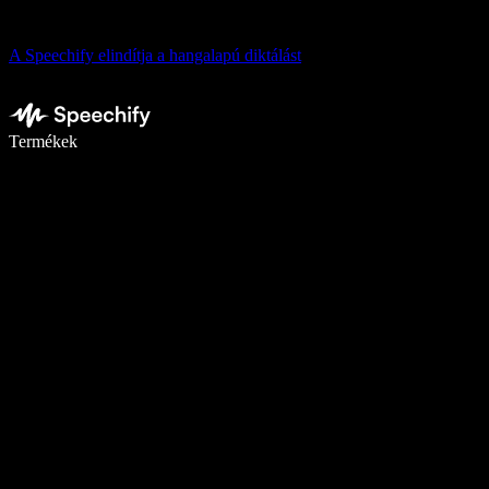
A Speechify elindítja a hangalapú diktálást
Írj akár ötször gyorsabban diktálással
Termékek
Tudj meg többet