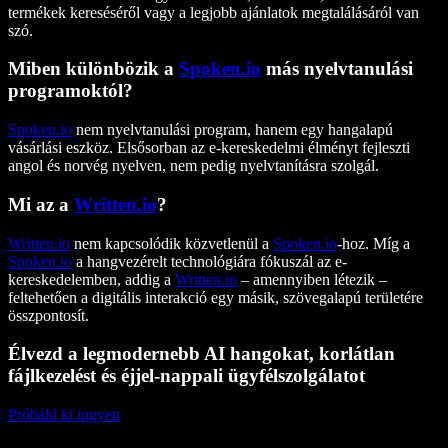
termékek kereséséről vagy a legjobb ajánlatok megtalálásáról van
szó.
Miben különbözik a
Spoken.io
más nyelvtanulási
programoktól?
Spoken.io
nem nyelvtanulási program, hanem egy hangalapú
vásárlási eszköz. Elsősorban az e-kereskedelmi élményt fejleszti
angol és norvég nyelven, nem pedig nyelvtanításra szolgál.
Mi az a
Written.io
?
Written.io
nem kapcsolódik közvetlenül a
Spoken.io
-hoz. Míg a
Spoken.io
a hangvezérelt technológiára fókuszál az e-
kereskedelemben, addig a
Written.io
– amennyiben létezik –
feltehetően a digitális interakció egy másik, szövegalapú területére
összpontosít.
Élvezd a legmodernebb AI hangokat, korlátlan
fájlkezelést és éjjel-nappali ügyfélszolgálatot
Próbáld ki ingyen