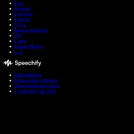
Eesti
Hrvatski
Ελληνικά
Lietuvių
עברית
Bahasa Indonesia
বাংলা
Català
Bahasa Melayu
اردو
Sütibeállítások
Felhasználási feltételek
Adatvédelmi irányelvek
© Speechify Inc 2026