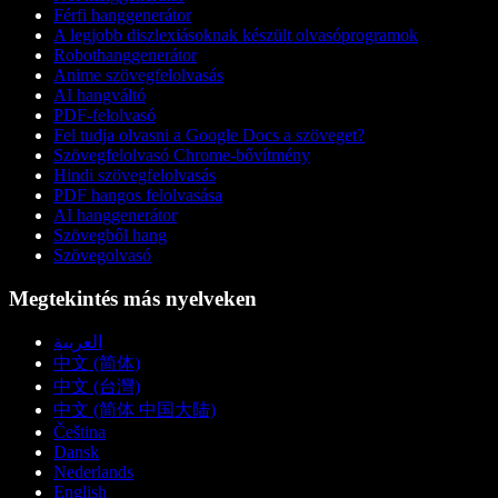
Férfi hanggenerátor
A legjobb diszlexiásoknak készült olvasóprogramok
Robothanggenerátor
Anime szövegfelolvasás
AI hangváltó
PDF-felolvasó
Fel tudja olvasni a Google Docs a szöveget?
Szövegfelolvasó Chrome-bővítmény
Hindi szövegfelolvasás
PDF hangos felolvasása
AI hanggenerátor
Szövegből hang
Szövegolvasó
Megtekintés más nyelveken
العربية
中文 (简体)
中文 (台灣)
中文 (简体 中国大陆)
Čeština
Dansk
Nederlands
English