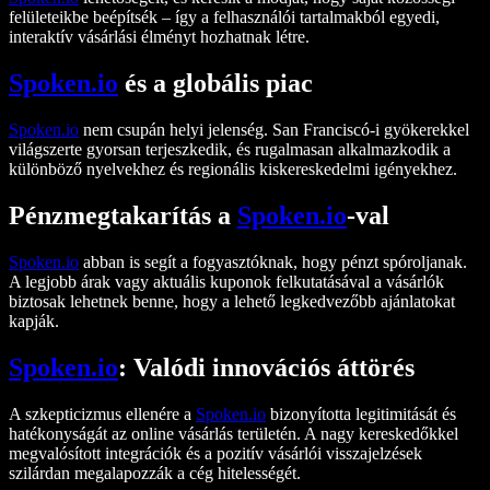
felületeikbe beépítsék – így a felhasználói tartalmakból egyedi,
interaktív vásárlási élményt hozhatnak létre.
Spoken.io
és a globális piac
Spoken.io
nem csupán helyi jelenség. San Franciscó-i gyökerekkel
világszerte gyorsan terjeszkedik, és rugalmasan alkalmazkodik a
különböző nyelvekhez és regionális kiskereskedelmi igényekhez.
Pénzmegtakarítás a
Spoken.io
-val
Spoken.io
abban is segít a fogyasztóknak, hogy pénzt spóroljanak.
A legjobb árak vagy aktuális kuponok felkutatásával a vásárlók
biztosak lehetnek benne, hogy a lehető legkedvezőbb ajánlatokat
kapják.
Spoken.io
: Valódi innovációs áttörés
A szkepticizmus ellenére a
Spoken.io
bizonyította legitimitását és
hatékonyságát az online vásárlás területén. A nagy kereskedőkkel
megvalósított integrációk és a pozitív vásárlói visszajelzések
szilárdan megalapozzák a cég hitelességét.