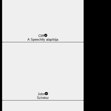
Cliff
A Speechify alapítója
John
Színész