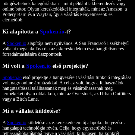
böngészhetnek kategóriákban – mint például lakberendezés vagy
online bútor. Olyan kereskedőkkel integrálták, mint az Amazon, a
Pottery Barn és a Wayfair, így a vásárlás kényelmesebb és
elérhetőbb.
Ki alapította a
Spoken.io
-t?
A
Spoken.io
alapítója nem nyilvános. A San Franciscó-i székhelyű
vállalat megalakulása óta az e-kereskedelem és a hangfelismerés
forradalmasítására összpontosít.
Mi volt a
Spoken.io
első projektje?
Spoken.io
első projektje a hangvezérelt vásárlási funkció integrálása
volt nagy online áruházakkal. A cél az volt, hogy a felhasználók
hangutasítással találhassanak meg és vásárolhassanak meg
termékeket olyan oldalakon, mint az Overstock, az Urban Outfitters
vagy a Birch Lane.
Mi a vállalat küldetése?
A
Spoken.io
küldetése az e-kereskedelem új alapokra helyezése a
hangalapú technológia révén. Célja, hogy egyszerűbbé és
felhasználóbarátabbá tegye a vásárlást, különösen, ha konkrét