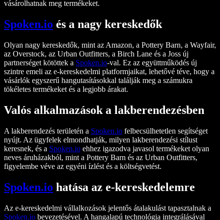
vásárolhatnak meg termékeket.
Spoken.io
és a nagy kereskedők
Olyan nagy kereskedők, mint az Amazon, a Pottery Barn, a Wayfair,
az Overstock, az Urban Outfitters, a Birch Lane és a Joss új
partnerséget kötöttek a
Spoken.io
-val. Ez az együttműködés új
szintre emeli az e-kereskedelmi platformjaikat, lehetővé téve, hogy a
vásárlók egyszerű hangutasításokkal találják meg a számukra
tökéletes termékeket és a legjobb árakat.
Valós alkalmazások a lakberendezésben
A lakberendezés területén a
Spoken.io
felbecsülhetetlen segítséget
nyújt. Az ügyfelek elmondhatják, milyen lakberendezési stílust
keresnek, és a
Spoken.io
ehhez igazodva javasol termékeket olyan
neves áruházakból, mint a Pottery Barn és az Urban Outfitters,
figyelembe véve az egyéni ízlést és a költségvetést.
Spoken.io
hatása az e-kereskedelemre
Az e-kereskedelmi vállalkozások jelentős átalakulást tapasztalnak a
Spoken.io
bevezetésével. A hangalapú technológia integrálásával