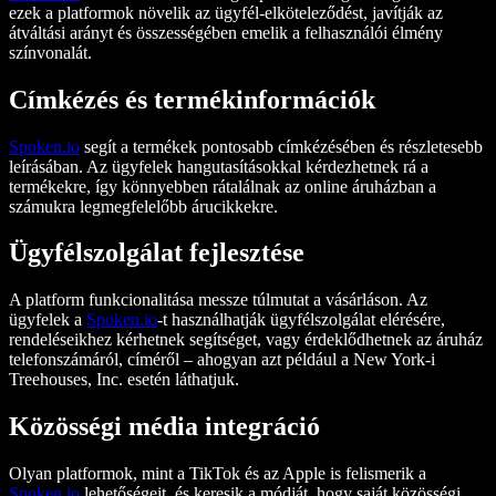
ezek a platformok növelik az ügyfél-elköteleződést, javítják az
átváltási arányt és összességében emelik a felhasználói élmény
színvonalát.
Címkézés és termékinformációk
Spoken.io
segít a termékek pontosabb címkézésében és részletesebb
leírásában. Az ügyfelek hangutasításokkal kérdezhetnek rá a
termékekre, így könnyebben rátalálnak az online áruházban a
számukra legmegfelelőbb árucikkekre.
Ügyfélszolgálat fejlesztése
A platform funkcionalitása messze túlmutat a vásárláson. Az
ügyfelek a
Spoken.io
-t használhatják ügyfélszolgálat elérésére,
rendeléseikhez kérhetnek segítséget, vagy érdeklődhetnek az áruház
telefonszámáról, címéről – ahogyan azt például a New York-i
Treehouses, Inc. esetén láthatjuk.
Közösségi média integráció
Olyan platformok, mint a TikTok és az Apple is felismerik a
Spoken.io
lehetőségeit, és keresik a módját, hogy saját közösségi