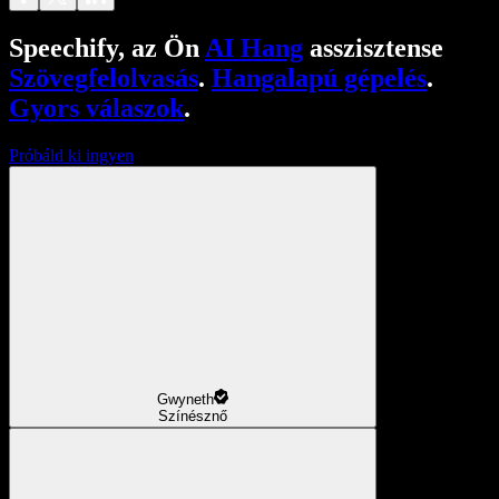
Speechify, az Ön
AI Hang
asszisztense
Szövegfelolvasás
.
Hangalapú gépelés
.
Gyors válaszok
.
Próbáld ki ingyen
Gwyneth
Színésznő