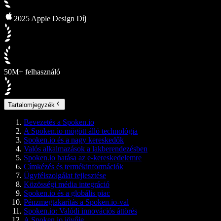
2025 Apple Design Díj
50M+ felhasználó
Tartalomjegyzék
Bevezetés a Spoken.io
A Spoken.io mögött álló technológia
Spoken.io és a nagy kereskedők
Valós alkalmazások a lakberendezésben
Spoken.io hatása az e-kereskedelemre
Címkézés és termékinformációk
Ügyfélszolgálat fejlesztése
Közösségi média integráció
Spoken.io és a globális piac
Pénzmegtakarítás a Spoken.io-val
Spoken.io: Valódi innovációs áttörés
A Spoken.io jövője