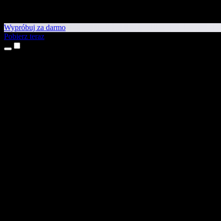
Wypróbuj za darmo
Pobierz teraz
Produkty
Tekst na mowę
Aplikacje na iPhone’a i iPada
Aplikacja na Androida
Rozszerzenie do Chrome
Rozszerzenie do Edge
Aplikacja webowa
Aplikacja na Maca
Aplikacja na Windows