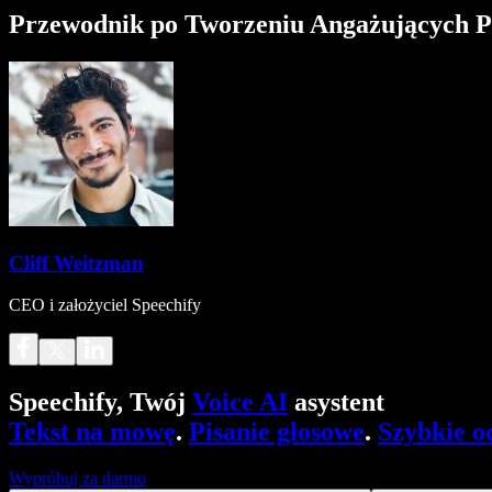
Przewodnik po Tworzeniu Angażujących P
Cliff Weitzman
CEO i założyciel Speechify
Speechify, Twój
Voice AI
asystent
Tekst na mowę
.
Pisanie głosowe
.
Szybkie o
Wypróbuj za darmo