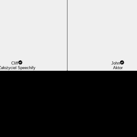
Cliff
John
Założyciel Speechify
Aktor