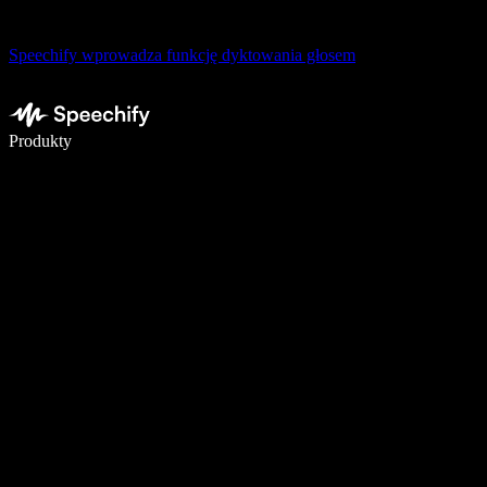
Speechify wprowadza funkcję dyktowania głosem
Pisz 5× szybciej dzięki dyktowaniu głosowemu
Produkty
Dowiedz się więcej