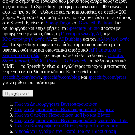
ως «ένα σημαντικό εργαλείο που βοηθά τους ανθρώπους να ζουν
τη ζωή τους». Το Speechify προσφέρει πάνω από 1.000 φωνές με
φυσικό ήχο σε 60+ γλώσσες και χρησιμοποιείται σε σχεδόν 200
χώρες. Ανάμεσα στις διασημότητες που έχουν δώσει τη φωνή τους
στο Speechify είναι οι
Snoop Dogg
και
Gwyneth Paltrow
. Για
δημιουργούς και επιχειρήσεις, το
Speechify Studio
προσφέρει
προηγμένα εργαλεία, όπως τη
Γεννήτρια Φωνής AI
, την
Κλωνοποίηση Φωνής AI
, το
AI Dubbing
και τον
Αλλαγέα Φωνής
AI
. Το Speechify τροφοδοτεί επίσης κορυφαία προϊόντα με το
υψηλής ποιότητας και οικονομικά αποδοτικό
API μετατροπής
κειμένου σε ομιλία
. Έχει παρουσιαστεί σε μέσα όπως
The Wall
Street Journal
,
CNBC
,
Forbes
,
TechCrunch
και άλλα σημαντικά
ΜΜΕ — το Speechify είναι ο μεγαλύτερος πάροχος μετατροπής
κειμένου σε ομιλία στον κόσμο. Επισκεφθείτε τα
speechify.com/news
,
speechify.com/blog
και
speechify.com/press
για να μάθετε περισσότερα.
Περιεχόμενα
Πώς να Δημιουργήσετε Βιντεοπαρουσίαση
Πώς να Δημιουργήσετε Βιντεοπαρουσίαση Δωρεάν
Πώς να Φτιάξετε Παρουσίαση με Ήχο και Βίντεο
Πώς να Δημιουργήσετε Βιντεοπαρουσίαση για το YouTube
Πώς να Καταγράψετε την Οθόνη για μια Παρουσίαση
Μπορώ να Εγγράψω τον Εαυτό μου σε Παρουσίαση