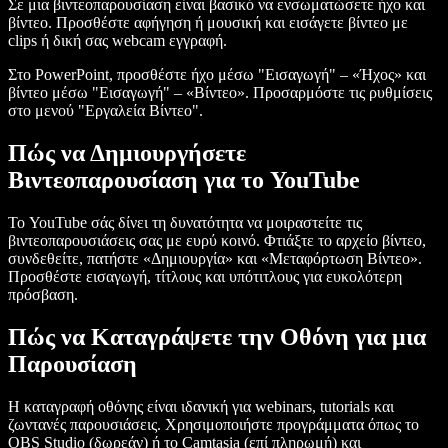
Σε μια βιντεοπαρουσίαση είναι βασικό να ενσωματώσετε ήχο και
βίντεο. Προσθέστε αφήγηση ή μουσική και εισάγετε βίντεο με
clips ή δική σας webcam εγγραφή.
Στο PowerPoint, προσθέστε ήχο μέσω "Εισαγωγή" – «Ήχος» και
βίντεο μέσω "Εισαγωγή" – «Βίντεο». Προσαρμόστε τις ρυθμίσεις
στο μενού "Εργαλεία Βίντεο".
Πώς να Δημιουργήσετε
Βιντεοπαρουσίαση για το YouTube
Το YouTube σάς δίνει τη δυνατότητα να μοιραστείτε τις
βιντεοπαρουσιάσεις σας με ευρύ κοινό. Φτιάξτε το αρχείο βίντεο,
συνδεθείτε, πατήστε «Δημιουργία» και «Μεταφόρτωση Βίντεο».
Προσθέστε εισαγωγή, τίτλους και υπότιτλους για ευκολότερη
πρόσβαση.
Πώς να Καταγράψετε την Οθόνη για μια
Παρουσίαση
Η καταγραφή οθόνης είναι ιδανική για webinars, tutorials και
ζωντανές παρουσιάσεις. Χρησιμοποιήστε προγράμματα όπως το
OBS Studio (δωρεάν) ή το Camtasia (επί πληρωμή) και