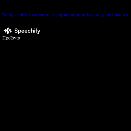
Το Speechify λανσάρει τη φωνητική πληκτρολόγηση (υπαγόρευση)
Γράψτε 5× πιο γρήγορα με φωνητική πληκτρολόγηση
Προϊόντα
Μάθετε περισσότερα