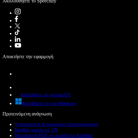
Ακολουθήστε το Speechify
Αποκτήστε την εφαρμογή
Κατεβάστε το για macOS
Κατεβάστε το για Windows
Προτεινόμενη ανάγνωση
Υπαγόρευση & φωνητική πληκτρολόγηση
Βοηθός φωνής με ΤΝ
Μετατροπή PDF σε ομιλία για Android