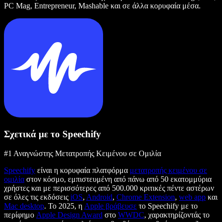
PC Mag, Entrepreneur, Mashable και σε άλλα κορυφαία μέσα.
Σχετικά με το Speechify
#1 Αναγνώστης Μετατροπής Κειμένου σε Ομιλία
Speechify
είναι η κορυφαία πλατφόρμα
μετατροπής κειμένου σε
ομιλία
στον κόσμο, εμπιστευμένη από πάνω από 50 εκατομμύρια
χρήστες και με περισσότερες από 500.000 κριτικές πέντε αστέρων
σε όλες τις εκδόσεις
iOS
,
Android
,
Chrome Extension
,
web app
και
Mac desktop
. Το 2025, η
Apple βράβευσε
το Speechify με το
περίφημο
Apple Design Award
στο
WWDC
, χαρακτηρίζοντάς το