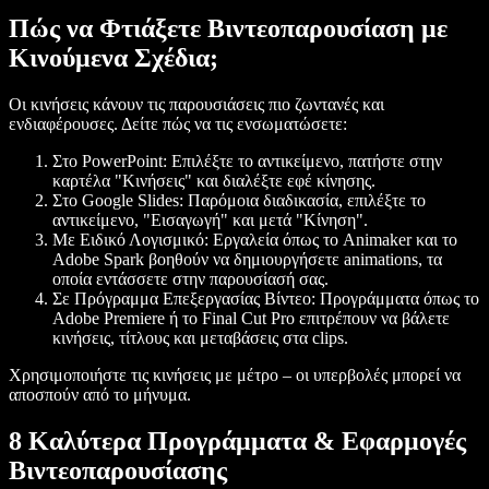
Πώς να Φτιάξετε Βιντεοπαρουσίαση με
Κινούμενα Σχέδια;
Οι κινήσεις κάνουν τις παρουσιάσεις πιο ζωντανές και
ενδιαφέρουσες. Δείτε πώς να τις ενσωματώσετε:
Στο PowerPoint
: Επιλέξτε το αντικείμενο, πατήστε στην
καρτέλα "Κινήσεις" και διαλέξτε εφέ κίνησης.
Στο Google Slides
: Παρόμοια διαδικασία, επιλέξτε το
αντικείμενο, "Εισαγωγή" και μετά "Κίνηση".
Με Ειδικό Λογισμικό
: Εργαλεία όπως το Animaker και το
Adobe Spark βοηθούν να δημιουργήσετε animations, τα
οποία εντάσσετε στην παρουσίασή σας.
Σε Πρόγραμμα Επεξεργασίας Βίντεο
: Προγράμματα όπως το
Adobe Premiere ή το Final Cut Pro επιτρέπουν να βάλετε
κινήσεις, τίτλους και μεταβάσεις στα clips.
Χρησιμοποιήστε τις κινήσεις με μέτρο – οι υπερβολές μπορεί να
αποσπούν από το μήνυμα.
8 Καλύτερα Προγράμματα & Εφαρμογές
Βιντεοπαρουσίασης