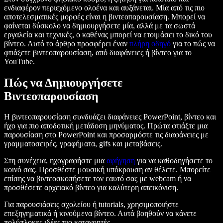
ενδιαφέρον περιεχόμενο ολοένα και αυξάνεται. Μία από τις πιο
αποτελεσματικές μορφές είναι η βιντεοπαρουσίαση. Μπορεί να
φαίνεται δύσκολο να δημιουργήσετε μία, αλλά με τα σωστά
εργαλεία και τεχνικές, ο καθένας μπορεί να ετοιμάσει το δικό του
βίντεο. Αυτό το άρθρο προσφέρει έναν
πλήρη οδηγό
για το πώς να
φτιάξετε βιντεοπαρουσίαση, από διαφάνειες ή βίντεο για το
YouTube.
Πώς να Δημιουργήσετε
Βιντεοπαρουσίαση
Η βιντεοπαρουσίαση συνδυάζει διαφάνειες PowerPoint, βίντεο και
ήχο για πιο αποδοτική μετάδοση μηνύματος. Πρώτα φτιάξτε μια
παρουσίαση στο PowerPoint και προσαρμόστε τις διαφάνειες με
γραμματοσειρές, γραφήματα, gifs και μεταβάσεις.
Στη συνέχεια, ηχογραφήστε μια
αφήγηση
για να καθοδηγήσετε το
κοινό σας. Προσθέστε μουσική υπόκρουση αν θέλετε. Μπορείτε
επίσης να βιντεοσκοπήσετε τον εαυτό σας με webcam ή να
προσθέσετε αρχειακό βίντεο για καλύτερη απεικόνιση.
Για παρουσιάσεις σχολείου ή tutorials, χρησιμοποιήστε
επεξηγηματικά ή κινούμενα βίντεο. Αυτά βοηθούν να κάνετε
πολύπλοκες ιδέες πιο κατανοητές.