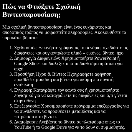
Πώς να Φτιάξετε Σχολική
Βιντεοπαρουσίαση;
Μια σχολική βιντεοπαρουσίαση είναι ένας ευχάριστος και
αποδοτικός τρόπος να μοιραστείτε πληροφορίες. Ακολουθήστε τα
παρακάτω βήματα:
Σχεδιασμός
: Ξεκινήστε γράφοντας το σενάριο, σχεδιάστε τις
διαφάνειες και συγκεντρώστε υλικό – εικόνες, βίντεο, ήχο.
Δημιουργία Διαφανειών
: Χρησιμοποιήστε PowerPoint ή
Google Slides και διαλέξτε από τα διαθέσιμα πρότυπα για
αρχή.
Προσθήκη Ήχου & Βίντεο
: Ηχογραφήστε αφήγηση,
προσθέστε μουσική και βίντεο για ακόμη πιο δυνατή
εντύπωση.
Εγγραφή
: Καταγράψτε τον εαυτό σας ή χρησιμοποιήστε
λογισμικό για να καταγράψετε τις διαφάνειες και ό,τι γίνεται
στην οθόνη.
Επεξεργασία
: Χρησιμοποιήστε πρόγραμμα επεξεργασίας για
να συνθέσετε, να προσθέσετε μεταβάσεις και να
«στρώσετε» το βίντεο.
Διαμοίραση
: Ανεβάστε το βίντεο σε πλατφόρμα όπως το
YouTube ή το Google Drive για να το δουν οι συμμαθητές.