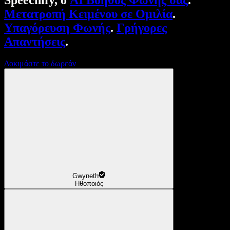
Speechify, ο
AI Βοηθός Φωνής σας
.
Μετατροπή Κειμένου σε Ομιλία
.
Υπαγόρευση Φωνής
.
Γρήγορες
Απαντήσεις
.
Δοκιμάστε το δωρεάν
Gwyneth
Ηθοποιός