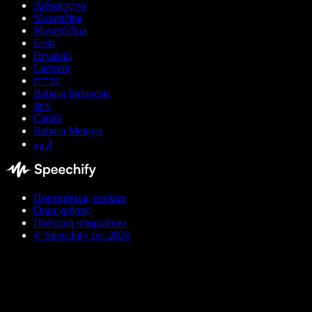
ქართული
Slovenčina
Slovenščina
Eesti
Hrvatski
Lietuvių
עברית
Bahasa Indonesia
বাংলা
Català
Bahasa Melayu
اردو
Προτιμήσεις cookies
Όροι χρήσης
Πολιτική απορρήτου
© Speechify Inc 2026