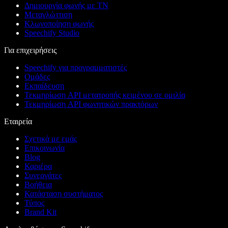
Δημιουργία φωνής με ΤΝ
Μεταγλώττιση
Κλωνοποίηση φωνής
Speechify Studio
Για επιχειρήσεις
Speechify για προγραμματιστές
Ομάδες
Εκπαίδευση
Τεκμηρίωση API μετατροπής κειμένου σε ομιλία
Τεκμηρίωση API φωνητικών πρακτόρων
Εταιρεία
Σχετικά με εμάς
Επικοινωνία
Blog
Καριέρα
Συνεργάτες
Βοήθεια
Κατάσταση συστήματος
Τύπος
Brand Kit