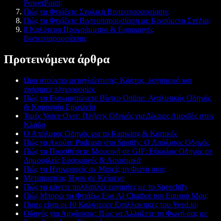
PowerPoint;
Πώς να Φτιάξετε Σχολική Βιντεοπαρουσίαση;
Πώς να Φτιάξετε Βιντεοπαρουσίαση με Κινούμενα Σχέδια;
8 Καλύτερα Προγράμματα & Εφαρμογές
Βιντεοπαρουσίασης
Προτεινόμενα άρθρα
Ώρα στούντιο μεταγλώττισης: Κόστος, λογισμικό και
χρήσιμες πληροφορίες
Πώς να Ενσωματώνετε Βίντεο Online: Αναλυτικός Οδηγός
& Κορυφαία Εργαλεία
Τιμές Voice Over: Πλήρης Οδηγός για Δίκαιες Αμοιβές στον
Κλάδο
Ο Απόλυτος Οδηγός για το Kapwing & Κριτικές
Πώς να Ακούτε Podcasts στο Spotify: Ο Απόλυτος Οδηγός
Πώς να Προσθέσετε Μουσική σε GIF: Εύκολος Οδηγός σε
Δημοφιλείς Εφαρμογές & Λογισμικά
Πώς να Ηχογραφείς αν Μισείς τη Φωνή σου;
Μετατροπέας Ήχου σε Κείμενο
Πώς να κάνετε πολλαπλές εργασίες με το Speechify
Πώς Μπορώ να Φτιάξω Ένα AI Chatbot του Εαυτού Μου;
Ποιες είναι οι 10 Καλύτερες Εναλλακτικές του Veed.io;
Οδηγός για Αρχάριους: Πώς να Αλλάξετε τη Φωνή σας με