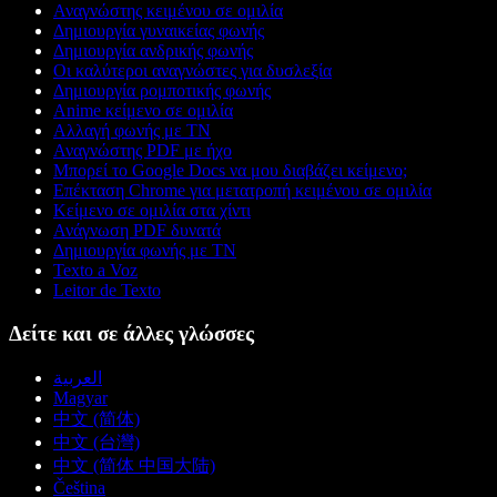
Αναγνώστης κειμένου σε ομιλία
Δημιουργία γυναικείας φωνής
Δημιουργία ανδρικής φωνής
Οι καλύτεροι αναγνώστες για δυσλεξία
Δημιουργία ρομποτικής φωνής
Anime κείμενο σε ομιλία
Αλλαγή φωνής με ΤΝ
Αναγνώστης PDF με ήχο
Μπορεί το Google Docs να μου διαβάζει κείμενο;
Επέκταση Chrome για μετατροπή κειμένου σε ομιλία
Κείμενο σε ομιλία στα χίντι
Ανάγνωση PDF δυνατά
Δημιουργία φωνής με ΤΝ
Texto a Voz
Leitor de Texto
Δείτε και σε άλλες γλώσσες
العربية
Magyar
中文 (简体)
中文 (台灣)
中文 (简体 中国大陆)
Čeština