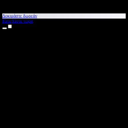
Δοκιμάστε δωρεάν
Κατεβάστε τώρα
Προϊόντα
Κείμενο σε Ομιλία
Εφαρμογές για iPhone & iPad
Εφαρμογή για Android
Επέκταση για Chrome
Επέκταση για Edge
Web εφαρμογή
Εφαρμογή για Mac
Εφαρμογή για Windows