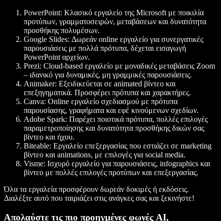
PowerPoint
: Κλασικό εργαλείο της Microsoft με ποικιλία
προτύπων, γραμματοσειρών, μεταβάσεων και δυνατότητα
προσθήκης πολυμέσων.
Google Slides
: Δωρεάν online εργαλείο για συνεργατικές
παρουσιάσεις με πολλά πρότυπα, δέχεται εισαγωγή
PowerPoint αρχείων.
Prezi
: Cloud-based εργαλείο με μοναδικές μεταβάσεις Zoom
– ιδανικό για δυναμικές, μη γραμμικές παρουσιάσεις.
Animaker
: Εξειδικεύεται σε animated βίντεο και
επεξηγηματικά. Προσφέρει πρότυπα και χαρακτήρες.
Canva
: Online εργαλείο σχεδιασμού με πρότυπα
παρουσίασης, γραφήματα και εφέ κινούμενων σχεδίων.
Adobe Spark
: Παρέχει ποιοτικά πρότυπα, πολλές επιλογές
παραμετροποίησης και δυνατότητα προσθήκης δικών σας
βίντεο και ήχου.
Biteable
: Εργαλείο επεξεργασίας που εστιάζει σε marketing
βίντεο και animations, με επιλογές για social media.
Visme
: Ισχυρό εργαλείο για παρουσιάσεις, infographics και
βίντεο με πολλές επιλογές προτύπων και επεξεργασίας.
Όλα τα εργαλεία προσφέρουν δωρεάν δοκιμές ή εκδόσεις.
Διαλέξτε αυτό που ταιριάζει στις ανάγκες σας και ξεκινήστε!
Απολαύστε τις πιο προηγμένες φωνές AI,