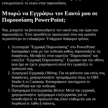
ενσωματώστε το υλικό στην παρουσίαση.
Μπορώ να Εγγράψω τον Εαυτό μου σε
Παρουσίαση PowerPoint;
Ναι, μπορείτε να βιντεοσκοπήσετε τον εαυτό σας την ώρα που
παρουσιάζετε. Έτσι προσθέτετε προσωπικό τόνο και κρατάτε
περισσότερο το ενδιαφέρον. Υπάρχουν διάφοροι τρόποι:
Λειτουργία "Εγγραφή Παρουσίασης" στο PowerPoint
:
Καταγράφει εσάς με την webcam καθώς παρουσιάζετε τις
διαφάνειες. Μεταβείτε στην καρτέλα "Παρουσίαση" και
επιλέξτε "Εγγραφή Παρουσίασης". Εγγράφει και την οθόνη
(και ήχο αν έχετε μικρόφωνο) αλλά δεν εμφανίζει το
πρόσωπό σας.
Λογισμικό Εγγραφής Οθόνης
: Για να φαίνεστε και εσείς στις
διαφάνειες, χρησιμοποιήστε προγράμματα όπως το OBS
Studio ή το Camtasia. Καταγράφουν ταυτόχρονα το
PowerPoint και την webcam.
Πρόγραμμα Επεξεργασίας Βίντεο
: Μετά την εγγραφή,
χρησιμοποιήστε πρόγραμμα επεξεργασίας για να
τοποθετήσετε το πρόσωπό σας όπου επιθυμείτε και να
διορθώσετε λάθη ή παύσεις.