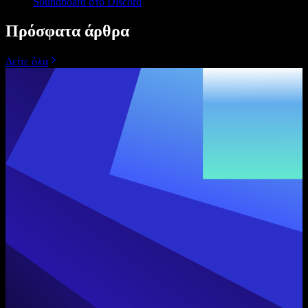
Soundboard στο Discord
Πρόσφατα άρθρα
Δείτε όλα