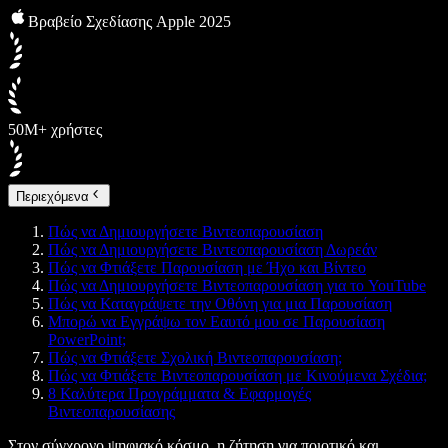
Βραβείο Σχεδίασης Apple 2025
50M+ χρήστες
Περιεχόμενα
Πώς να Δημιουργήσετε Βιντεοπαρουσίαση
Πώς να Δημιουργήσετε Βιντεοπαρουσίαση Δωρεάν
Πώς να Φτιάξετε Παρουσίαση με Ήχο και Βίντεο
Πώς να Δημιουργήσετε Βιντεοπαρουσίαση για το YouTube
Πώς να Καταγράψετε την Οθόνη για μια Παρουσίαση
Μπορώ να Εγγράψω τον Εαυτό μου σε Παρουσίαση
PowerPoint;
Πώς να Φτιάξετε Σχολική Βιντεοπαρουσίαση;
Πώς να Φτιάξετε Βιντεοπαρουσίαση με Κινούμενα Σχέδια;
8 Καλύτερα Προγράμματα & Εφαρμογές
Βιντεοπαρουσίασης
Στον σύγχρονο ψηφιακό κόσμο, η ζήτηση για ποιοτικό και