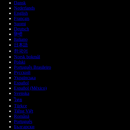
Dansk
Nederlands
English
Français
Suomi
Deutsch
हिन्दी
Italiano
日本語
한국어
Norsk bokmål
Polski
Português Brasileiro
Русский
Українська
Español
Español (México)
Svenska
ไทย
Türkçe
Tiếng Việt
Română
Português
Български