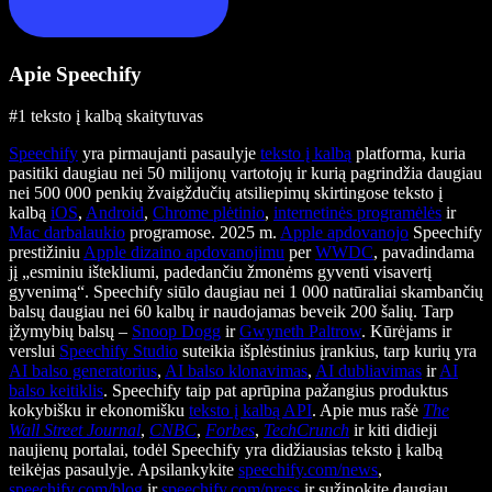
Apie Speechify
#1 teksto į kalbą skaitytuvas
Speechify
yra pirmaujanti pasaulyje
teksto į kalbą
platforma, kuria
pasitiki daugiau nei 50 milijonų vartotojų ir kurią pagrindžia daugiau
nei 500 000 penkių žvaigždučių atsiliepimų skirtingose teksto į
kalbą
iOS
,
Android
,
Chrome plėtinio
,
internetinės programėlės
ir
Mac darbalaukio
programose. 2025 m.
Apple apdovanojo
Speechify
prestižiniu
Apple dizaino apdovanojimu
per
WWDC
, pavadindama
jį „esminiu ištekliumi, padedančiu žmonėms gyventi visavertį
gyvenimą“. Speechify siūlo daugiau nei 1 000 natūraliai skambančių
balsų daugiau nei 60 kalbų ir naudojamas beveik 200 šalių. Tarp
įžymybių balsų –
Snoop Dogg
ir
Gwyneth Paltrow
. Kūrėjams ir
verslui
Speechify Studio
suteikia išplėstinius įrankius, tarp kurių yra
AI balso generatorius
,
AI balso klonavimas
,
AI dubliavimas
ir
AI
balso keitiklis
. Speechify taip pat aprūpina pažangius produktus
kokybišku ir ekonomišku
teksto į kalbą API
. Apie mus rašė
The
Wall Street Journal
,
CNBC
,
Forbes
,
TechCrunch
ir kiti didieji
naujienų portalai, todėl Speechify yra didžiausias teksto į kalbą
teikėjas pasaulyje. Apsilankykite
speechify.com/news
,
speechify.com/blog
ir
speechify.com/press
ir sužinokite daugiau.