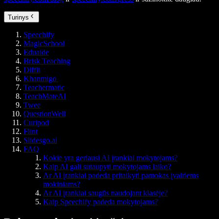
Turinys
Speechify
MagicSchool
Eduaide
Brisk Teaching
Diffit
Khanmigo
Teachermatic
TeachMateAI
Twee
QuestionWell
Curipod
Flint
Slidesgo.ai
FAQ
Kokie yra geriausi AI įrankiai mokytojams?
Kaip AI gali sutaupyti mokytojams laiko?
Ar AI įrankiai padeda pritaikyti pamokas įvairiems
mokiniams?
Ar AI įrankiai saugūs naudojant klasėje?
Kaip Speechify padeda mokytojams?