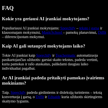
FAQ
Kokie yra geriausi AI įrankiai mokytojams?
Populiariausi AI įrankiai mokytojams:
Speechify
–
teksto į garsą
ir
klausomajam mokymuisi,
MagicSchool
– pamokų planavimui,
Diffit
– diferencijuotam mokymui.
Kaip AI gali sutaupyti mokytojams laiko?
Tokie AI įrankiai kaip
Speechify
ir
Teachermatic
automatizuoja
pasikartojančias užduotis: garsiai skaito tekstus, padeda vertinti,
kuria pamokas ir rašo ataskaitas, palikdami daugiau laiko
individualiai pagalbai.
Ar AI įrankiai padeda pritaikyti pamokas įvairiems
mokiniams?
Taip.
Speechify
padeda girdintiems ir disleksiją turintiems – tekstą
konvertuoja į garsą, o
Diffit
ir
Eduaide
kuria užduotis skirtingiems
skaitymo lygiams.