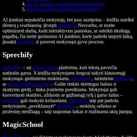
Ar AI įrankiai saugūs naudojant klasėje?
Kaip Speechify padeda mokytojams?
AI įrankiai nepakeičia mokytojų, bet juos sustiprina – leidžia sutelkti
dėmesį į svarbiausią: įkvėpti
mokinius
. Nesvarbu, ar norite
optimizuoti darbą, kurti interaktyvias pamokas, ar suteikti tikslingą
pagalbą, čia rasite geriausius AI įrankius, kurie padeda taupyti laiką,
įtraukti
mokinius
ir paversti mokymąsi gyvu procesu.
Speechify
Speechify
– tai
teksto į garsą
platforma, kuri tekstą paverčia
natūraliu garsu. Ji leidžia mokytojams lengvai taikyti klausomąjį
mokymąsi: girdintiems mokiniams,
mokiniams
, turintiems
disleksiją
,
ar
besimokantiems kalbos
. Galite rinktis skirtingus balsus ir
skaitymo greitį – tinka įvairiems poreikiams. Mokytojai gali
konvertuoti skaidres, užduotis ar grįžtamąjį ryšį į garso failus –
mokiniai
gali mokytis keliaudami.
Speechify
taip pat padeda
mokytojams „persiklausyti“
straipsnius
, mokinių rašinius ar
profesinę medžiagą – taip taupomas laikas ir mažinama akių įtampa.
MagicSchool