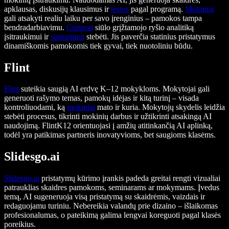
apklausas, diskusijų klausimus ir
testus
pagal programą.
Mokiniai
gali atsakyti realiu laiku per savo įrenginius – pamokos tampa
bendradarbiavimu.
Curipod
siūlo grįžtamojo ryšio analitiką
įsitraukimui ir
supratimui
stebėti. Jis paverčia statinius pristatymus
dinamiškomis pamokomis tiek gyvai, tiek nuotoliniu būdu.
Flint
Flint
suteikia saugią AI erdvę K–12 mokykloms. Mokytojai gali
generuoti rašymo temas, pamokų idėjas ir kitą turinį – visada
kontroliuodami, ką
mokiniai
mato ir kuria. Mokytojų skydelis leidžia
stebėti procesus, tikrinti mokinių darbus ir užtikrinti atsakingą AI
naudojimą. FlintK12 orientuojasi į amžių atitinkančią AI aplinką,
todėl yra patikimas partneris inovatyvioms, bet saugioms klasėms.
Slidesgo.ai
Slidesgo.ai
pristatymų kūrimo įrankis padeda greitai rengti vizualiai
patrauklias skaidres pamokoms, seminarams ar mokymams. Įvedus
temą, AI sugeneruoja visą pristatymą su skaidrėmis, vaizdais ir
redaguojamu turiniu. Nebereikia valandų prie dizaino – išlaikomas
profesionalumas, o pateikimą galima lengvai koreguoti pagal klasės
poreikius.