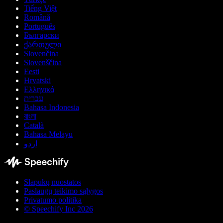
Tiếng Việt
Română
Português
Български
ქართული
Slovenčina
Slovenščina
Eesti
Hrvatski
Ελληνικά
עברית
Bahasa Indonesia
বাংলা
Català
Bahasa Melayu
اردو
Slapukų nuostatos
Paslaugų teikimo sąlygos
Privatumo politika
© Speechify Inc 2026