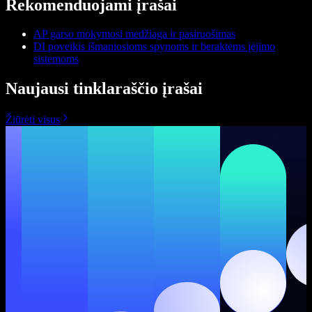
Rekomenduojami įrašai
AP garso mokymosi medžiaga ir pasiruošimas
DI poveikis išmaniosioms spynoms ir beraktėms įėjimo
sistemoms
Naujausi tinklaraščio įrašai
Žiūrėti visus