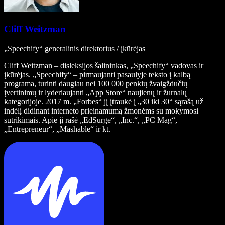
Cliff Weitzman
„Speechify“ generalinis direktorius / įkūrėjas
Cliff Weitzman – disleksijos šalininkas, „Speechify“ vadovas ir
įkūrėjas. „Speechify“ – pirmaujanti pasaulyje teksto į kalbą
programa, turinti daugiau nei 100 000 penkių žvaigždučių
įvertinimų ir lyderiaujanti „App Store“ naujienų ir žurnalų
kategorijoje. 2017 m. „Forbes“ jį įtraukė į „30 iki 30“ sąrašą už
indėlį didinant interneto prieinamumą žmonėms su mokymosi
sutrikimais. Apie jį rašė „EdSurge“, „Inc.“, „PC Mag“,
„Entrepreneur“, „Mashable“ ir kt.