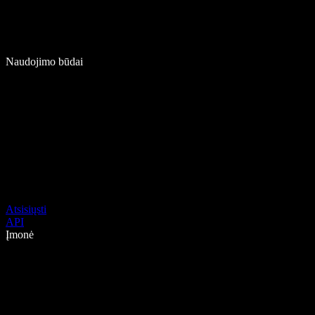
Naudojimo būdai
Atsisiųsti
API
Įmonė