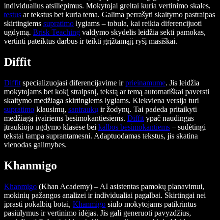
individualius atsiliepimus. Mokytojai greitai kuria vertinimo skales,
testus
ar tekstus bet kuria tema. Galima perrašyti skaitymo pastraipas
skirtingiems
supratimo
lygiams – tobula, kai reikia diferencijuoti
ugdymą.
Brisk Teaching
valdymo skydelis leidžia sekti pamokas,
vertinti pateiktus darbus ir teikti grįžtamąjį ryšį masiškai.
Diffit
Diffit
specializuojasi diferencijavime ir
prieinamume
. Jis leidžia
mokytojams bet kokį straipsnį, tekstą ar temą automatiškai paversti
skaitymo medžiaga skirtingiems lygiams. Kiekviena versija turi
supratimo
klausimų,
santraukų
ir žodynų. Tai padeda pritaikyti
medžiagą įvairiems besimokantiesiems.
Diffit
ypač naudingas
įtraukiojo ugdymo klasėse bei
kalbos besimokantiems
– sudėtingi
tekstai tampa suprantamesni. Adaptuodamas tekstus, jis skatina
vienodas galimybes.
Khanmigo
Khanmigo
(Khan Academy) – AI asistentas pamokų planavimui,
mokinių pažangos analizei ir individualiai pagalbai. Skirtingai nei
įprasti pokalbių botai,
Khanmigo
siūlo mokytojams patikrintus
pasiūlymus ir vertinimo idėjas. Jis gali generuoti pavyzdžius,