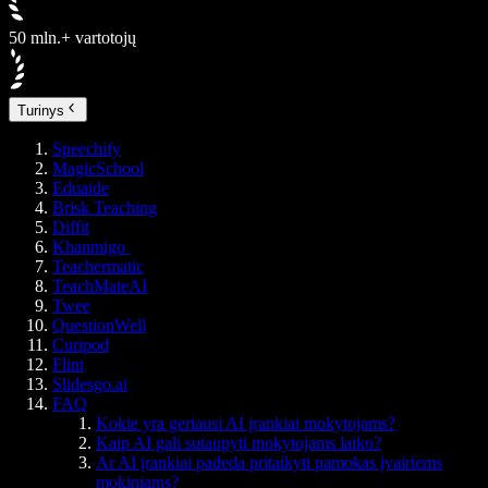
50 mln.+ vartotojų
Turinys
Speechify
MagicSchool
Eduaide
Brisk Teaching
Diffit
Khanmigo
Teachermatic
TeachMateAI
Twee
QuestionWell
Curipod
Flint
Slidesgo.ai
FAQ
Kokie yra geriausi AI įrankiai mokytojams?
Kaip AI gali sutaupyti mokytojams laiko?
Ar AI įrankiai padeda pritaikyti pamokas įvairiems
mokiniams?