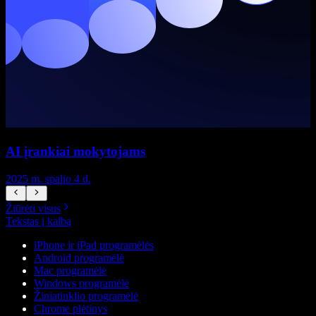
AI įrankiai mokytojams
2025 m. spalio 4 d.
2
Žiūrėti visus
Tekstas į kalbą
iPhone ir iPad programėlės
Android programėlė
Mac programėlė
Windows programėlė
Žiniatinklio programėlė
Chrome plėtinys