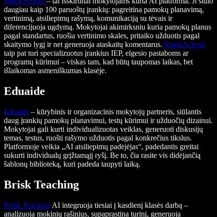
MagicSchool
– tai išskirtinai mokytojams kurta AI platforma. Ji siūlo
daugiau kaip 100 paruoštų įrankių: pagreitina pamokų planavimą,
vertinimą, atsiliepimų rašymą, komunikaciją su tėvais ir
diferencijuoja ugdymą. Mokytojai akimirksniu kuria pamokų planus
pagal standartus, ruošia vertinimo skales, pritaiko užduotis pagal
skaitymo lygį ir net generuoja ataskaitų komentarus.
MagicSchool
taip pat turi specializuotus įrankius IEP, elgesio pastaboms ar
programų kūrimui – viskas tam, kad būtų taupomas laikas, bet
išlaikomas asmeniškumas klasėje.
Eduaide
Eduaide
– kūrybinis ir organizacinis mokytojų partneris, siūlantis
daug įrankių pamokų planavimui, testų kūrimui ir užduočių dizainui.
Mokytojai gali kurti individualizuotas veiklas, generuoti diskusijų
temas, testus, ruošti rašymo užduotis pagal konkrečius tikslus.
Platformoje veikia „AI atsiliepimų padėjėjas“, padedantis greitai
sukurti individualų grįžtamąjį ryšį. Be to, čia rasite vis didėjančią
šablonų biblioteką, kuri padeda taupyti laiką.
Brisk Teaching
Brisk Teaching
AI integruoja tiesiai į kasdienį klasės darbą –
analizuoja mokinių rašinius, supaprastina turinį, generuoja