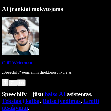
AI įrankiai mokytojams
Cliff Weitzman
„Speechify“ generalinis direktorius / įkūrėjas
Speechify – jūsų
balso AI
asistentas.
Tekstas į kalbą
.
Balso įvedimas
.
Greiti
atsakymai
.