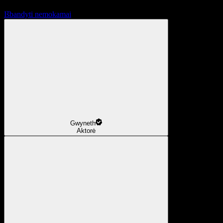
Išbandyti nemokamai
Gwyneth
Aktorė