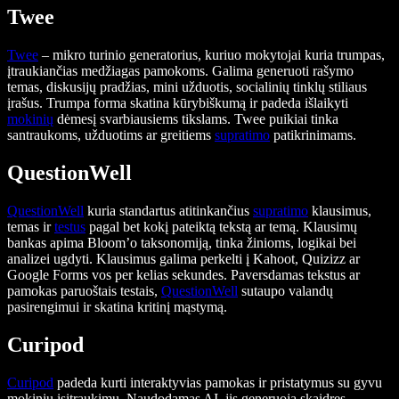
Twee
Twee
– mikro turinio generatorius, kuriuo mokytojai kuria trumpas,
įtraukiančias medžiagas pamokoms. Galima generuoti rašymo
temas, diskusijų pradžias, mini užduotis, socialinių tinklų stiliaus
įrašus. Trumpa forma skatina kūrybiškumą ir padeda išlaikyti
mokinių
dėmesį svarbiausiems tikslams. Twee puikiai tinka
santraukoms, užduotims ar greitiems
supratimo
patikrinimams.
QuestionWell
QuestionWell
kuria standartus atitinkančius
supratimo
klausimus,
temas ir
testus
pagal bet kokį pateiktą tekstą ar temą. Klausimų
bankas apima Bloom’o taksonomiją, tinka žinioms, logikai bei
analizei ugdyti. Klausimus galima perkelti į Kahoot, Quizizz ar
Google Forms vos per kelias sekundes. Paversdamas tekstus ar
pamokas paruoštais testais,
QuestionWell
sutaupo valandų
pasirengimui ir skatina kritinį mąstymą.
Curipod
Curipod
padeda kurti interaktyvias pamokas ir pristatymus su gyvu
mokinių įsitraukimu. Naudodamas AI, jis generuoja skaidres,