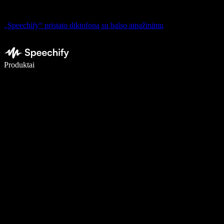
„Speechify“ pristato diktofoną su balso atpažinimu
Rašykite 5× greičiau naudodami diktavimą balsu
Produktai
Sužinokite daugiau