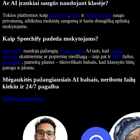
Ar AI įrankiai saugūs naudojant klasėje?
Tokios platformos kaip
Speechify
,
Flint
ir
MagicSchool
saugo
privatumą, užtikrina mokinių saugumą ir kuria draugišką aplinką
mokytojams.
Kaip Speechify padeda mokytojams?
Speechify
naudoja pažangią
teksto į garsą
AI tam, kad
garsiai
skaitytų
skaitmeninę ar popierinę medžiagą – taip pat ir
PDF
failus,
el. laiškus
, pamokų planus – tikroviškais balsais, kad klausytis būtų
patogu ir įdomu.
Mėgaukitės pažangiausiais AI balsais, neribotu failų
kiekiu ir 24/7 pagalba
Išbandyti nemokamai