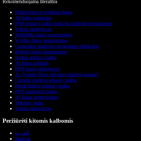
Rekomenduojama literatūra
Diktavimas ir įvedimas balsu
AI balso asistentas
PDF teksto į kalbą funkcija Android įrenginiuose
Teksto skaitytuvas
Moteriško balso generatorius
Vyriško balso generatorius
Geriausios skaitymo programos disleksijai
Roboto balso generatorius
Anime teksto į kalbą
AI balso keitiklis
PDF garso skaitytuvas
Ar Google Docs gali man skaityti garsiai?
Chrome plėtinys tekstui į kalbą
Hindi kalbos tekstas į kalbą
PDF skaitymas balsu
AI balsų generavimas
Tekstas į balsą
Teksto skaitytuvas
Peržiūrėti kitomis kalbomis
العربية
Magyar