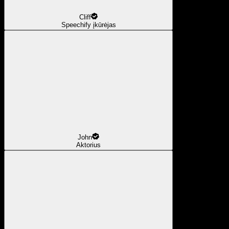
Cliff
Speechify įkūrėjas
John
Aktorius