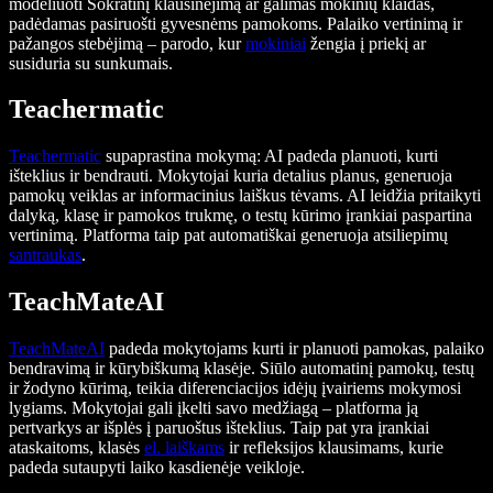
modeliuoti Sokratinį klausinėjimą ar galimas mokinių klaidas,
padėdamas pasiruošti gyvesnėms pamokoms. Palaiko vertinimą ir
pažangos stebėjimą – parodo, kur
mokiniai
žengia į priekį ar
susiduria su sunkumais.
Teachermatic
Teachermatic
supaprastina mokymą: AI padeda planuoti, kurti
išteklius ir bendrauti. Mokytojai kuria detalius planus, generuoja
pamokų veiklas ar informacinius laiškus tėvams. AI leidžia pritaikyti
dalyką, klasę ir pamokos trukmę, o testų kūrimo įrankiai paspartina
vertinimą. Platforma taip pat automatiškai generuoja atsiliepimų
santraukas
.
TeachMateAI
TeachMateAI
padeda mokytojams kurti ir planuoti pamokas, palaiko
bendravimą ir kūrybiškumą klasėje. Siūlo automatinį pamokų, testų
ir žodyno kūrimą, teikia diferenciacijos idėjų įvairiems mokymosi
lygiams. Mokytojai gali įkelti savo medžiagą – platforma ją
pertvarkys ar išplės į paruoštus išteklius. Taip pat yra įrankiai
ataskaitoms, klasės
el. laiškams
ir refleksijos klausimams, kurie
padeda sutaupyti laiko kasdienėje veikloje.