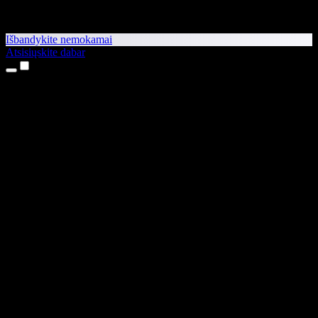
Išbandykite nemokamai
Atsisiųskite dabar
Produktai
Teksto skaitymas balsu
iPhone ir iPad programėlės
Android programėlė
Chrome plėtinys
Edge plėtinys
Interneto programėlė
Mac programėlė
Windows programėlė