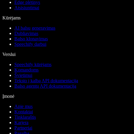
Edge plėtinys
Atsisiuntimai
Kūrėjams
AI balsų generavimas
Dubliavimas
Balso klonavimas
Speechify darbui
Verslui
Speechify kūrėjams
Komandoms
Švietimui
Teksto į kalbą API dokumentacija
Balso agentų API dokumentacija
Įmonė
Apie mus
Kontaktai
Tinklaraštis
Karjera
Partneriai
Pagalba