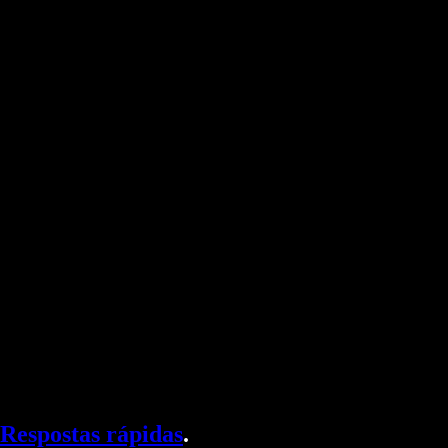
Respostas rápidas
.