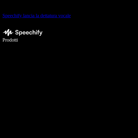
Speechify lancia la dettatura vocale
Scrivi 5× più velocemente con la dettatura vocale
Prodotti
Scopri di più