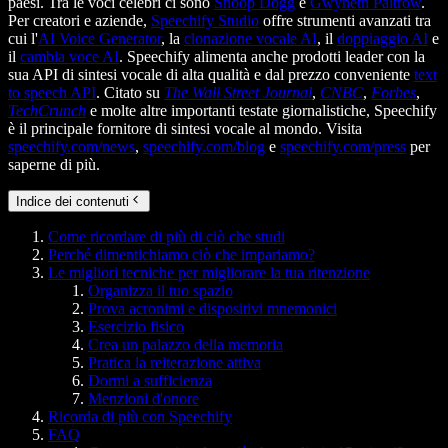
paesi. Tra le voci celebri ci sono
Snoop Dogg
e
Gwyneth Paltrow
.
Per creatori e aziende,
Speechify Studio
offre strumenti avanzati tra
cui l'
AI Voice Generator
, la
clonazione vocale AI
, il
doppiaggio AI
e
il
cambia voce AI
. Speechify alimenta anche prodotti leader con la
sua API di sintesi vocale di alta qualità e dal prezzo conveniente
text
to speech API
. Citato su
The Wall Street Journal
,
CNBC
,
Forbes
,
TechCrunch
e molte altre importanti testate giornalistiche, Speechify
è il principale fornitore di sintesi vocale al mondo. Visita
speechify.com/news
,
speechify.com/blog
e
speechify.com/press
per
saperne di più.
Indice dei contenuti
Come ricordare di più di ciò che studi
Perché dimentichiamo ciò che impariamo?
Le migliori tecniche per migliorare la tua ritenzione
Organizza il tuo spazio
Prova acronimi e dispositivi mnemonici
Esercizio fisico
Crea un palazzo della memoria
Pratica la reiterazione attiva
Dormi a sufficienza
Menzioni d'onore
Ricorda di più con Speechify
FAQ