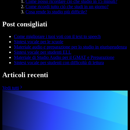
Come posso ricordare ciò che studio in 15 minuti?
Come ricordi tutto ciò che studi in un giorno?
Cosa rende lo studio più difficile?
Post consigliati
Come migliorare i tuoi voti con il text to speech
Sintesi vocale per le scuole
Materiale audio e preparazione per lo studio in giurisprudenza
Sintesi vocale per studenti ELL
Materiale di Studio Audio per il GMAT e Preparazione
Sintesi vocale per studenti con difficoltà di lettura
Articoli recenti
Vedi tutti