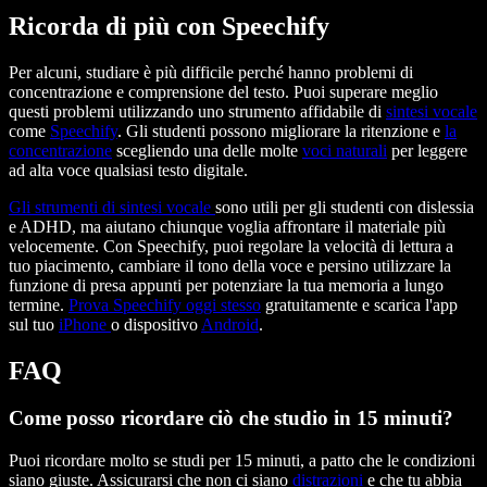
Ricorda di più con Speechify
Per alcuni, studiare è più difficile perché hanno problemi di
concentrazione e comprensione del testo. Puoi superare meglio
questi problemi utilizzando uno strumento affidabile di
sintesi vocale
come
Speechify
. Gli studenti possono migliorare la ritenzione e
la
concentrazione
scegliendo una delle molte
voci naturali
per leggere
ad alta voce qualsiasi testo digitale.
Gli strumenti di sintesi vocale
sono utili per gli studenti con dislessia
e ADHD, ma aiutano chiunque voglia affrontare il materiale più
velocemente. Con Speechify, puoi regolare la velocità di lettura a
tuo piacimento, cambiare il tono della voce e persino utilizzare la
funzione di presa appunti per potenziare la tua memoria a lungo
termine.
Prova Speechify oggi stesso
gratuitamente e scarica l'app
sul tuo
iPhone
o dispositivo
Android
.
FAQ
Come posso ricordare ciò che studio in 15 minuti?
Puoi ricordare molto se studi per 15 minuti, a patto che le condizioni
siano giuste. Assicurarsi che non ci siano
distrazioni
e che tu abbia