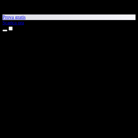
Prova gratis
Scarica ora
Prodotti
Sintesi vocale
App per iPhone e iPad
App Android
Estensione per Chrome
Estensione per Edge
App web
App per Mac
App Windows