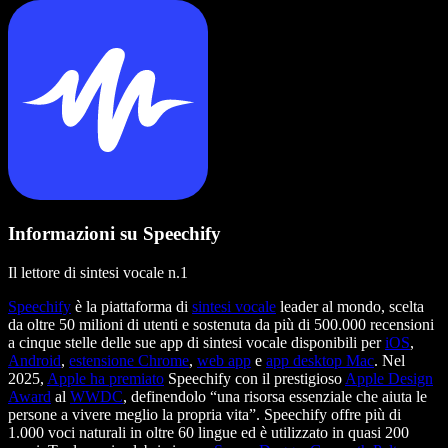
Informazioni su Speechify
Il lettore di sintesi vocale n.1
Speechify
è la piattaforma di
sintesi vocale
leader al mondo, scelta
da oltre 50 milioni di utenti e sostenuta da più di 500.000 recensioni
a cinque stelle delle sue app di sintesi vocale disponibili per
iOS
,
Android
,
estensione Chrome
,
web app
e
app desktop Mac
. Nel
2025,
Apple ha premiato
Speechify con il prestigioso
Apple Design
Award
al
WWDC
, definendolo “una risorsa essenziale che aiuta le
persone a vivere meglio la propria vita”. Speechify offre più di
1.000 voci naturali in oltre 60 lingue ed è utilizzato in quasi 200