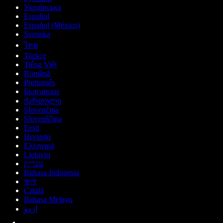
Українська
Español
Español (México)
Svenska
ไทย
Türkçe
Tiếng Việt
Română
Português
Български
ქართული
Slovenčina
Slovenščina
Eesti
Hrvatski
Ελληνικά
Lietuvių
עברית
Bahasa Indonesia
বাংলা
Català
Bahasa Melayu
اردو