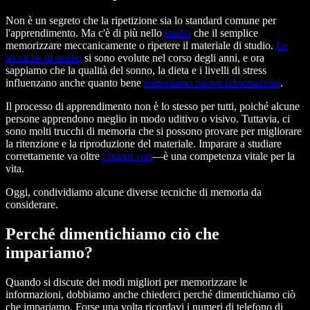
Non è un segreto che la ripetizione sia lo standard comune per
l'apprendimento. Ma c'è di più nello
studio
che il semplice
memorizzare meccanicamente o ripetere il materiale di studio.
Le
tecniche di studio
si sono evolute nel corso degli anni, e ora
sappiamo che la qualità del sonno, la dieta e i livelli di stress
influenzano anche quanto bene
tratteniamo nuove informazioni
.
Il processo di apprendimento non è lo stesso per tutti, poiché alcune
persone apprendono meglio in modo uditivo o visivo. Tuttavia, ci
sono molti trucchi di memoria che si possono provare per migliorare
la ritenzione e la riproduzione del materiale. Imparare a studiare
correttamente va oltre
i buoni voti
—è una competenza vitale per la
vita.
Oggi, condividiamo alcune diverse tecniche di memoria da
considerare.
Perché dimentichiamo ciò che
impariamo?
Quando si discute dei modi migliori per memorizzare le
informazioni, dobbiamo anche chiederci perché dimentichiamo ciò
che impariamo. Forse una volta ricordavi i numeri di telefono di