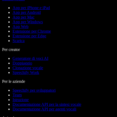
App per iPhone e iPad
App per Android
App per Mac
App per Windows
App Web
Estensione per Chrome
Estensione per Edge
Scarica
Per creator
Generatore di voci AI
Doppiaggio
Clonazione vocale
Speechify Work
Per le aziende
Speechify per sviluppatori
Team
Istruzione
Documentazione API per la sintesi vocale
Documentazione API per agenti vocali