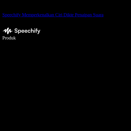
Speechify Memperkenalkan Ciri Dikte Penaipan Suara
Tulis 5× lebih pantas dengan menaip menggunakan suara
Produk
Ketahui Lebih Lanjut