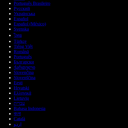
Português Brasileiro
Русский
Українська
Español
Español (México)
Svenska
ไทย
Türkçe
Tiếng Việt
Română
Português
Български
ქართული
Slovenčina
Slovenščina
Eesti
Hrvatski
Ελληνικά
Lietuvių
עברית
Bahasa Indonesia
বাংলা
Català
اردو