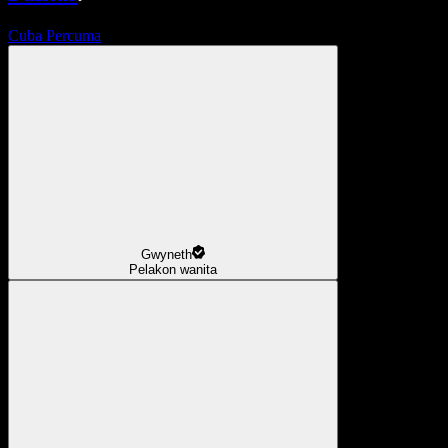
Cuba Percuma
Gwyneth
Pelakon wanita