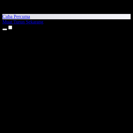
Cuba Percuma
Muat Turun Sekarang
Produk
Teks kepada Pertuturan
Aplikasi iPhone & iPad
Aplikasi Android
Sambungan Chrome
Sambungan Edge
Aplikasi Web
Aplikasi Mac
Aplikasi Windows