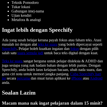
Teknik Pomodoro
Tukar lokasi
Gabungan imej-nama
Ujian kendiri
Metafora & analogi
Ingat lebih dengan Speechify
Ada yang susah belajar kerana payah fokus atau faham teks. Atasi
masalah ini dengan alat
teks ke suara
yang boleh dipercayai seperti
Speechify
. Pelajar boleh kuatkan ingatan dan
fokus
dengan pilih
salah satu
suara semula jadi
untuk baca teks digital dengan kuat.
Teks ke suara
sangat berguna untuk pelajar disleksia & ADHD dan
juga sesiapa yang nak hadam bahan dengan lebih pantas. Dengan
Speechify, anda boleh laras kelajuan bacaan, ubah nada suara, dan
guna ciri nota untuk memori jangka panjang.
Cuba Speechify hari
ini
secara
percuma
dan muat turun aplikasi ke
iPhone
atau
Android
anda.
Soalan Lazim
Macam mana nak ingat pelajaran dalam 15 minit?