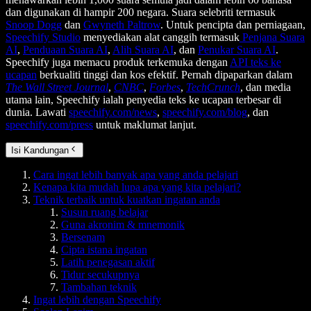
dan digunakan di hampir 200 negara. Suara selebriti termasuk
Snoop Dogg
dan
Gwyneth Paltrow
. Untuk pencipta dan perniagaan,
Speechify Studio
menyediakan alat canggih termasuk
Penjana Suara
AI
,
Penduaan Suara AI
,
Alih Suara AI
, dan
Penukar Suara AI
.
Speechify juga memacu produk terkemuka dengan
API teks ke
ucapan
berkualiti tinggi dan kos efektif. Pernah dipaparkan dalam
The Wall Street Journal
,
CNBC
,
Forbes
,
TechCrunch
, dan media
utama lain, Speechify ialah penyedia teks ke ucapan terbesar di
dunia. Lawati
speechify.com/news
,
speechify.com/blog
, dan
speechify.com/press
untuk maklumat lanjut.
Isi Kandungan
Cara ingat lebih banyak apa yang anda pelajari
Kenapa kita mudah lupa apa yang kita pelajari?
Teknik terbaik untuk kuatkan ingatan anda
Susun ruang belajar
Guna akronim & mnemonik
Bersenam
Cipta istana ingatan
Latih penegasan aktif
Tidur secukupnya
Tambahan teknik
Ingat lebih dengan Speechify