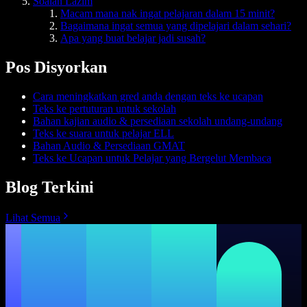
Soalan Lazim
Macam mana nak ingat pelajaran dalam 15 minit?
Bagaimana ingat semua yang dipelajari dalam sehari?
Apa yang buat belajar jadi susah?
Pos Disyorkan
Cara meningkatkan gred anda dengan teks ke ucapan
Teks ke pertuturan untuk sekolah
Bahan kajian audio & persediaan sekolah undang-undang
Teks ke suara untuk pelajar ELL
Bahan Audio & Persediaan GMAT
Teks ke Ucapan untuk Pelajar yang Bergelut Membaca
Blog Terkini
Lihat Semua