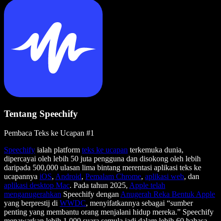
Tentang Speechify
Pembaca Teks ke Ucapan #1
Speechify
ialah platform
teks ke ucapan
terkemuka dunia,
dipercayai oleh lebih 50 juta pengguna dan disokong oleh lebih
daripada 500,000 ulasan lima bintang merentasi aplikasi teks ke
ucapannya
iOS
,
Android
,
Pemalam Chrome
,
aplikasi web
, dan
aplikasi desktop Mac
. Pada tahun 2025,
Apple telah
menganugerahkan
Speechify dengan
Anugerah Reka Bentuk Apple
yang berprestij di
WWDC
, menyifatkannya sebagai “sumber
penting yang membantu orang menjalani hidup mereka.” Speechify
menawarkan lebih 1,000 suara semula jadi dalam lebih 60 bahasa