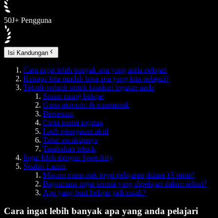
50J+ Pengguna
Isi Kandungan
Cara ingat lebih banyak apa yang anda pelajari
Kenapa kita mudah lupa apa yang kita pelajari?
Teknik terbaik untuk kuatkan ingatan anda
Susun ruang belajar
Guna akronim & mnemonik
Bersenam
Cipta istana ingatan
Latih penegasan aktif
Tidur secukupnya
Tambahan teknik
Ingat lebih dengan Speechify
Soalan Lazim
Macam mana nak ingat pelajaran dalam 15 minit?
Bagaimana ingat semua yang dipelajari dalam sehari?
Apa yang buat belajar jadi susah?
Cara ingat lebih banyak apa yang anda pelajari