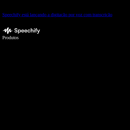
Speechify está lançando a digitação por voz com transcrição
Escreva 5× mais rápido com a digitação por voz
Produtos
Saiba mais