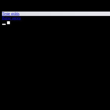
Teste grátis
Baixe agora
Produtos
Leitura em voz alta
Apps para iPhone e iPad
App para Android
Extensão para Chrome
Extensão para Edge
App Web
App para Mac
App para Windows