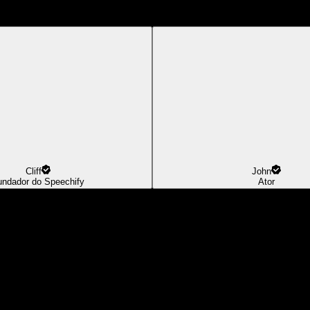
Cliff
John
undador do Speechify
Ator