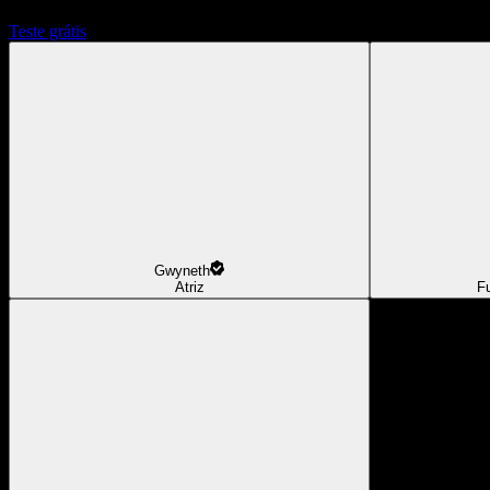
Teste grátis
Gwyneth
Atriz
F