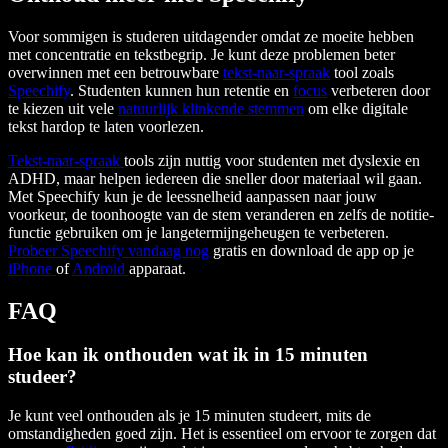
Voor sommigen is studeren uitdagender omdat ze moeite hebben
met concentratie en tekstbegrip. Je kunt deze problemen beter
overwinnen met een betrouwbare
tekst-naar-spraak
tool zoals
Speechify
. Studenten kunnen hun retentie en
focus
verbeteren door
te kiezen uit vele
natuurlijk klinkende stemmen
om elke digitale
tekst hardop te laten voorlezen.
Tekst-naar-spraak
tools zijn nuttig voor studenten met dyslexie en
ADHD, maar helpen iedereen die sneller door materiaal wil gaan.
Met Speechify kun je de leessnelheid aanpassen naar jouw
voorkeur, de toonhoogte van de stem veranderen en zelfs de notitie-
functie gebruiken om je langetermijngeheugen te verbeteren.
Probeer Speechify vandaag nog
gratis en download de app op je
iPhone
of
Android
apparaat.
FAQ
Hoe kan ik onthouden wat ik in 15 minuten
studeer?
Je kunt veel onthouden als je 15 minuten studeert, mits de
omstandigheden goed zijn. Het is essentieel om ervoor te zorgen dat