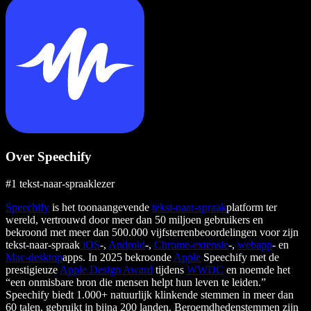
Over Speechify
#1 tekst-naar-spraaklezer
Speechify
is het toonaangevende
tekst-naar-spraak
platform ter
wereld, vertrouwd door meer dan 50 miljoen gebruikers en
bekroond met meer dan 500.000 vijfsterrenbeoordelingen voor zijn
tekst-naar-spraak
iOS
-,
Android
-,
Chrome-extensie
-,
webapp
- en
Mac-desktop
apps. In 2025 bekroonde
Apple
Speechify met de
prestigieuze
Apple Design Award
tijdens
WWDC
en noemde het
“een onmisbare bron die mensen helpt hun leven te leiden.”
Speechify biedt 1.000+ natuurlijk klinkende stemmen in meer dan
60 talen, gebruikt in bijna 200 landen. Beroemdhedenstemmen zijn