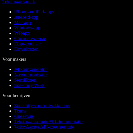
Tekst naar spraak
iPhone- en iPad-apps
Android-app
Mac-app
Windows-app
Webapp
Chrome-extensie
Edge-extensie
Downloaden
Voor makers
AI-stemgenerator
Nasynchronisatie
Stemklonen
Speechify Work
Voor bedrijven
Speechify voor ontwikkelaars
Teams
Onderwijs
Tekst-naar-spraak API-documentatie
Voice Agents API-documentatie