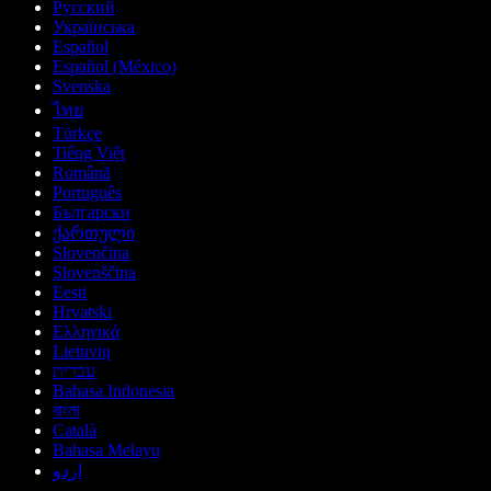
Русский
Українська
Español
Español (México)
Svenska
ไทย
Türkçe
Tiếng Việt
Română
Português
Български
ქართული
Slovenčina
Slovenščina
Eesti
Hrvatski
Ελληνικά
Lietuvių
עברית
Bahasa Indonesia
বাংলা
Català
Bahasa Melayu
اردو