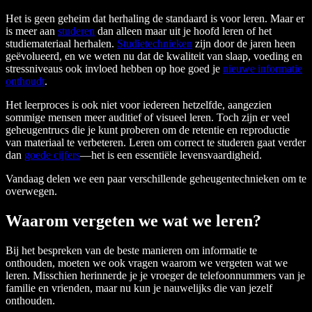
Het is geen geheim dat herhaling de standaard is voor leren. Maar er
is meer aan
studeren
dan alleen maar uit je hoofd leren of het
studiemateriaal herhalen.
Studietechnieken
zijn door de jaren heen
geëvolueerd, en we weten nu dat de kwaliteit van slaap, voeding en
stressniveaus ook invloed hebben op hoe goed je
nieuwe informatie
onthoudt
.
Het leerproces is ook niet voor iedereen hetzelfde, aangezien
sommige mensen meer auditief of visueel leren. Toch zijn er veel
geheugentrucs die je kunt proberen om de retentie en reproductie
van materiaal te verbeteren. Leren om correct te studeren gaat verder
dan
goede cijfers
—het is een essentiële levensvaardigheid.
Vandaag delen we een paar verschillende geheugentechnieken om te
overwegen.
Waarom vergeten we wat we leren?
Bij het bespreken van de beste manieren om informatie te
onthouden, moeten we ook vragen waarom we vergeten wat we
leren. Misschien herinnerde je je vroeger de telefoonnummers van je
familie en vrienden, maar nu kun je nauwelijks die van jezelf
onthouden.