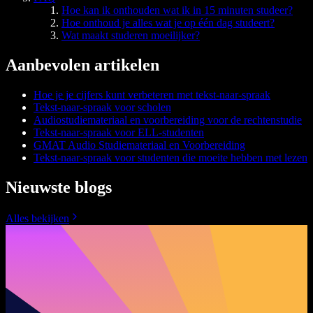
Hoe kan ik onthouden wat ik in 15 minuten studeer?
Hoe onthoud je alles wat je op één dag studeert?
Wat maakt studeren moeilijker?
Aanbevolen artikelen
Hoe je je cijfers kunt verbeteren met tekst-naar-spraak
Tekst-naar-spraak voor scholen
Audiostudiemateriaal en voorbereiding voor de rechtenstudie
Tekst-naar-spraak voor ELL-studenten
GMAT Audio Studiemateriaal en Voorbereiding
Tekst-naar-spraak voor studenten die moeite hebben met lezen
Nieuwste blogs
Alles bekijken