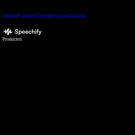
Speechify lanceert Spraakgestuurd Dicteren
Schrijf 5× sneller met spraaktypen
Producten
Meer informatie