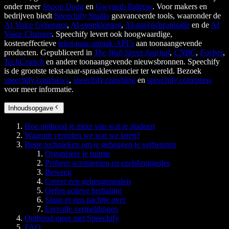
onder meer
Snoop Dogg
en
Gwyneth Paltrow
. Voor makers en
bedrijven biedt
Speechify Studio
geavanceerde tools, waaronder de
AI Voice Generator
,
AI-stemkloning
,
AI-nasynchronisatie
en de
AI
Voice Changer
. Speechify levert ook hoogwaardige,
kosteneffectieve
tekst-naar-spraak-API’s
aan toonaangevende
producten. Gepubliceerd in
The Wall Street Journal
,
CNBC
,
Forbes
,
TechCrunch
en andere toonaangevende nieuwsbronnen. Speechify
is de grootste tekst-naar-spraakleverancier ter wereld. Bezoek
speechify.com/news
,
speechify.com/blog
en
speechify.com/press
voor meer informatie.
Inhoudsopgave
Hoe onthoud je meer van wat je studeert
Waarom vergeten we wat we leren?
Beste technieken om je geheugen te verbeteren
Organiseer je ruimte
Probeer acroniemen en ezelsbruggetjes
Beweeg
Creëer een geheugenpaleis
Oefen actieve herhaling
Slaap er een nachtje over
Eervolle vermeldingen
Onthoud meer met Speechify
FAQ