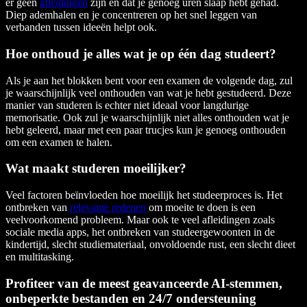
er geen
afleidingen
zijn en dat je genoeg uren slaap hebt gehad.
Diep ademhalen en je concentreren op het snel leggen van
verbanden tussen ideeën helpt ook.
Hoe onthoud je alles wat je op één dag studeert?
Als je aan het blokken bent voor een examen de volgende dag, zul
je waarschijnlijk veel onthouden van wat je hebt gestudeerd. Deze
manier van studeren is echter niet ideaal voor langdurige
memorisatie. Ook zul je waarschijnlijk niet alles onthouden wat je
hebt geleerd, maar met een paar trucjes kun je genoeg onthouden
om een examen te halen.
Wat maakt studeren moeilijker?
Veel factoren beïnvloeden hoe moeilijk het studeerproces is. Het
ontbreken van
relevante redenen
om moeite te doen is een
veelvoorkomend probleem. Maar ook te veel afleidingen zoals
sociale media apps, het ontbreken van studeergewoonten in de
kindertijd, slecht studiemateriaal, onvoldoende rust, een slecht dieet
en multitasking.
Profiteer van de meest geavanceerde AI-stemmen,
onbeperkte bestanden en 24/7 ondersteuning