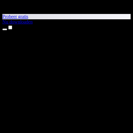
Probeer gratis
Nu downloaden
Producten
Tekst-naar-spraak
iPhone- en iPad-apps
Android-app
Chrome-extensie
Edge-extensie
Webapp
Mac-app
Windows-app