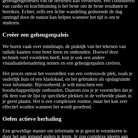
geheugengebieden van de hersenen kan versterken. Het combineren
van cardio en krachttraining is het beste om de beste resultaten te
bereiken. Echter, zelfs een lichte wandeling gedurende de dag
omringd door de natuur kan helpen wanneer het tijd is om te
studeren.
Creëer een geheugenpaleis
We horen vaak over mindmaps, de praktijk van het tekenen van
radiale kaarten voor beter leren en onthouden. Hoewel deze
techniek veel voordelen heeft, kun je ook een andere
visualisatiebenadering nemen en een geheugenpaleis creëren.
Het proces omvat het voorstellen van een vertrouwde plek, zoals je
ouderlijk huis of een klaslokaal, en het gebruiken als opslagruimte
voor informatie. Bijvoorbeeld, je wilt misschien een
boodschappenlijstje onthouden. Daarom zou je je voorstellen dat je
elk item van de lijst op specifieke plekken in de verbeelde plaats in
je geest plaatst. Het is een complexere routine, maar het kan zeer
effectief worden wanneer het wordt geoefend.
Oefen actieve herhaling
Een geweldige manier om informatie in je geest te verankeren is
door het aan iemand anders te leren. Je zou complexe ideeën aan