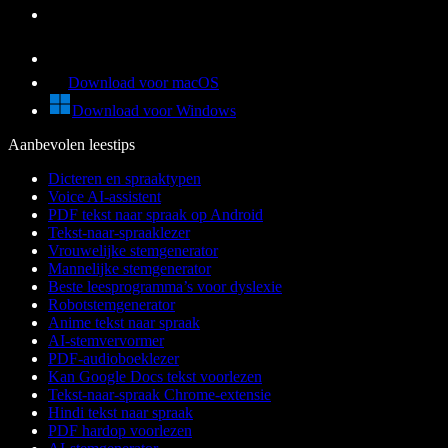
Download voor macOS
Download voor Windows
Aanbevolen leestips
Dicteren en spraaktypen
Voice AI-assistent
PDF tekst naar spraak op Android
Tekst-naar-spraaklezer
Vrouwelijke stemgenerator
Mannelijke stemgenerator
Beste leesprogramma’s voor dyslexie
Robotstemgenerator
Anime tekst naar spraak
AI-stemvervormer
PDF-audioboeklezer
Kan Google Docs tekst voorlezen
Tekst-naar-spraak Chrome-extensie
Hindi tekst naar spraak
PDF hardop voorlezen