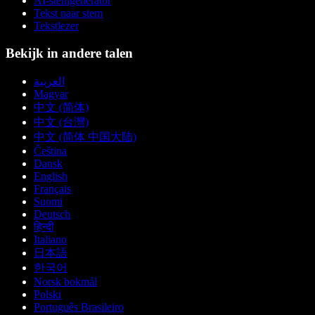
AI-stemgenerator
Tekst naar stem
Tekstlezer
Bekijk in andere talen
العربية
Magyar
中文 (简体)
中文 (台灣)
中文 (简体 中国大陆)
Čeština
Dansk
English
Français
Suomi
Deutsch
हिन्दी
Italiano
日本語
한국어
Norsk bokmål
Polski
Português Brasileiro