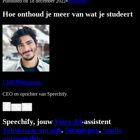
Published on
18 december 2022
•
Studenten
Hoe onthoud je meer van wat je studeert
Cliff Weitzman
CEO en oprichter van Speechify
Speechify, jouw
Voice AI
-assistent
Tekst-naar-spraak
.
Stemtypen
.
Snelle
antwoorden
.