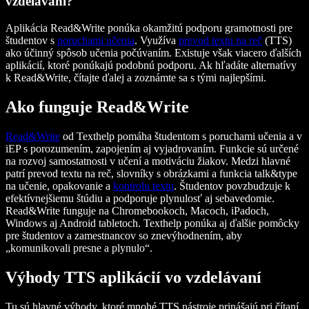
vzdelávaní?
Aplikácia Read&Write ponúka okamžitú podporu gramotnosti pre
študentov s
poruchami učenia
. Využíva
prevod textu na reč
(TTS)
ako účinný spôsob učenia počúvaním. Existuje však viacero ďalších
aplikácií, ktoré ponúkajú podobnú podporu. Ak hľadáte alternatívy
k Read&Write, čítajte ďalej a zoznámte sa s tými najlepšími.
Ako funguje Read&Write
Read&Write
od Texthelp pomáha študentom s poruchami učenia a v
iEP s porozumením, zapojením aj vyjadrovaním. Funkcie sú určené
na rozvoj samostatnosti v učení a motiváciu žiakov. Medzi hlavné
patrí prevod textu na reč, slovníky s obrázkami a funkcia talk&type
na učenie, opakovanie a
kontrolu textu
. Študentov povzbudzuje k
efektívnejšiemu štúdiu a podporuje plynulosť aj sebavedomie.
Read&Write funguje na Chromebookoch, Macoch, iPadoch,
Windows aj Android tabletoch. Texthelp ponúka aj ďalšie pomôcky
pre študentov a zamestnancov so znevýhodnením, aby
„komunikovali presne a plynulo“.
Výhody TTS aplikácií vo vzdelávaní
Tu sú hlavné výhody, ktoré mnohé TTS nástroje prinášajú pri čítaní