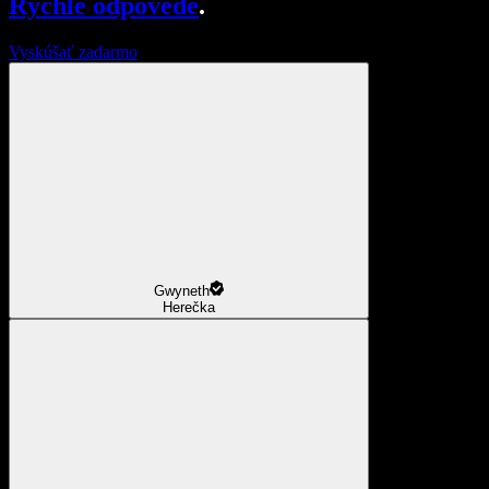
Rýchle odpovede
.
Vyskúšať zadarmo
Gwyneth
Herečka