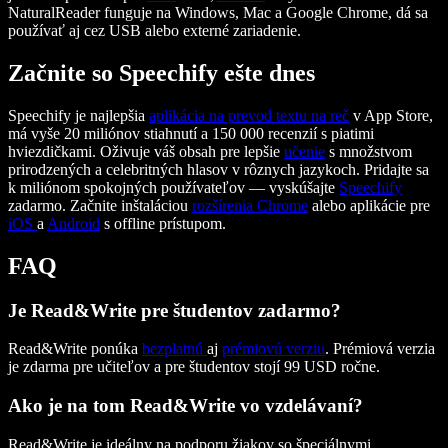
NaturalReader funguje na Windows, Mac a Google Chrome, dá sa
používať aj cez USB alebo externé zariadenie.
Začnite so Speechify ešte dnes
Speechify je najlepšia
aplikácia na prevod textu na reč
v App Store,
má vyše 20 miliónov stiahnutí a 150 000 recenzií s piatimi
hviezdičkami. Oživuje váš obsah pre lepšie
učenie
s množstvom
prirodzených a celebritných hlasov v rôznych jazykoch. Pridajte sa
k miliónom spokojných používateľov — vyskúšajte
Speechify
zadarmo. Začnite inštaláciou
rozšírenia Chrome
alebo aplikácie pre
iOS
a
Android
s offline prístupom.
FAQ
Je Read&Write pre študentov zadarmo?
Read&Write ponúka
bezplatnú
aj
prémiovú verziu
. Prémiová verzia
je zdarma pre učiteľov a pre študentov stojí 99 USD ročne.
Ako je na tom Read&Write vo vzdelávaní?
Read&Write je ideálny na podporu žiakov so špeciálnymi