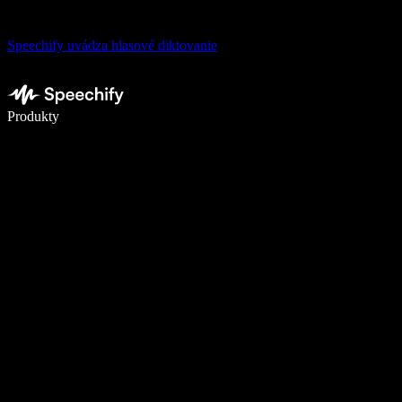
Speechify uvádza hlasové diktovanie
Píšte 5× rýchlejšie pomocou hlasového diktovania
Produkty
Zistiť viac