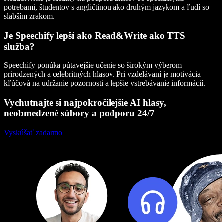
potrebami, študentov s angličtinou ako druhým jazykom a ľudí so
slabším zrakom.
Je Speechify lepší ako Read&Write ako TTS
služba?
Speechify ponúka pútavejšie učenie so širokým výberom
prirodzených a celebritných hlasov. Pri vzdelávaní je motivácia
kľúčová na udržanie pozornosti a lepšie vstrebávanie informácií.
Vychutnajte si najpokročilejšie AI hlasy,
neobmedzené súbory a podporu 24/7
Vyskúšať zadarmo