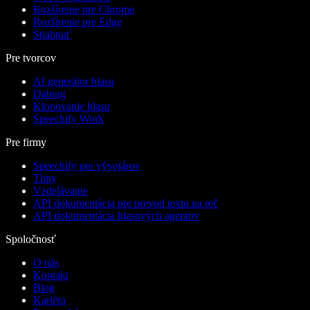
Rozšírenie pre Chrome
Rozšírenie pre Edge
Stiahnuť
Pre tvorcov
AI generátor hlasu
Dabing
Klonovanie hlasu
Speechify Work
Pre firmy
Speechify pre vývojárov
Tímy
Vzdelávanie
API dokumentácia pre prevod textu na reč
API dokumentácia hlasových agentov
Spoločnosť
O nás
Kontakt
Blog
Kariéra