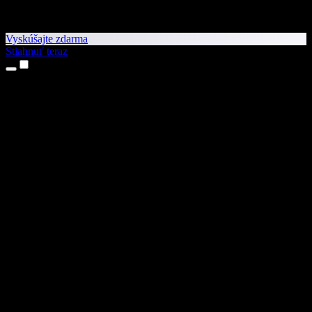
Vyskúšajte zdarma
Stiahnuť teraz
Produkty
Prevod textu na reč
Aplikácie pre iPhone a iPad
Aplikácia pre Android
Rozšírenie pre Chrome
Rozšírenie pre Edge
Webová aplikácia
Aplikácia pre Mac
Aplikácia pre Windows