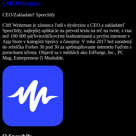
Cliff Weitzman
CEO/Zakladateľ Speechify
Cliff Weitzman je zástanca ľudí s dyslexiou a CEO a zakladateľ
Speechify, najlepšej aplikácie na prevod textu na reč na svete, s viac
než 100 000 päťhviezdičkovými hodnoteniami a prvým miestom v
App Store v kategórii Správy a časopisy. V roku 2017 bol zaradený
do rebríčka Forbes 30 pod 30 za sprístupňovanie internetu ľuďom s
poruchami učenia. Objavil sa v médiách ako EdSurge, Inc., PC
Mag, Entrepreneur či Mashable.