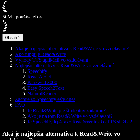
50M+ používateľov
Obsah
Aká je najlepšia alternatíva k Read&Write vo vzdelávaní?
Ako funguje Read&Write
Výhody TTS aplikácií vo vzdelávaní
Najlepšie alternatívy k Read&Write vo vzdelávaní
Speechify
Read Aloud
Kurzweil 3000
Easy Speech2Text
NaturalReader
Začnite so Speechify ešte dnes
FAQ
Je Read&Write pre študentov zadarmo?
Ako je na tom Read&Write vo vzdelávaní?
Je Speechify lepší ako Read&Write ako TTS služba?
Aká je najlepšia alternatíva k Read&Write vo