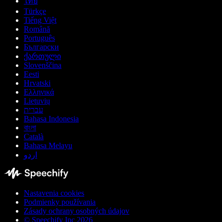
ไทย
Türkçe
Tiếng Việt
Română
Português
Български
ქართული
Slovenščina
Eesti
Hrvatski
Ελληνικά
Lietuvių
עברית
Bahasa Indonesia
বাংলা
Català
Bahasa Melayu
اردو
Nastavenia cookies
Podmienky používania
Zásady ochrany osobných údajov
© Speechify Inc 2026