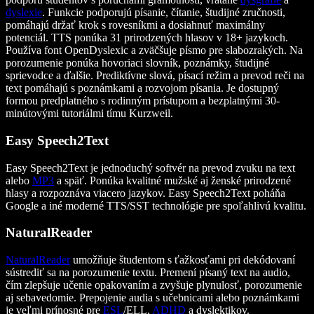
dyslexie
. Funkcie podporujú písanie, čítanie, študijné zručnosti,
pomáhajú držať krok s rovesníkmi a dosiahnuť maximálny
potenciál. TTS ponúka 31 prirodzených hlasov v 18+ jazykoch.
Používa font OpenDyslexic a zväčšuje písmo pre slabozrakých. Na
porozumenie ponúka hovoriaci slovník, poznámky, študijné
sprievodce a ďalšie. Prediktívne slová, písací režim a prevod reči na
text pomáhajú s poznámkami a rozvojom písania. Je dostupný
formou predplatného s rodinným prístupom a bezplatnými 30-
minútovými tutoriálmi tímu Kurzweil.
Easy Speech2Text
Easy Speech2Text je jednoduchý softvér na prevod zvuku na text
alebo
MP3
a späť. Ponúka kvalitné mužské aj ženské prirodzené
hlasy a rozpoznáva viacero jazykov. Easy Speech2Text poháňa
Google a iné moderné TTS/SST technológie pre spoľahlivú kvalitu.
NaturalReader
NaturalReader
umožňuje študentom s ťažkosťami pri dekódovaní
sústrediť sa na porozumenie textu. Premení písaný text na audio,
čím zlepšuje učenie opakovaním a zvyšuje plynulosť, porozumenie
aj sebavedomie. Prepojenie audia s učebnicami alebo poznámkami
je veľmi prínosné pre
ESL
/ELL,
ADHD
a dyslektikov.