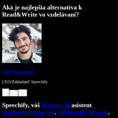
Aká je najlepšia alternatíva k
Read&Write vo vzdelávaní?
Cliff Weitzman
CEO/Zakladateľ Speechify
Speechify, váš
hlasový AI
asistent
prevod textu na reč
.
Diktovanie hlasom
.