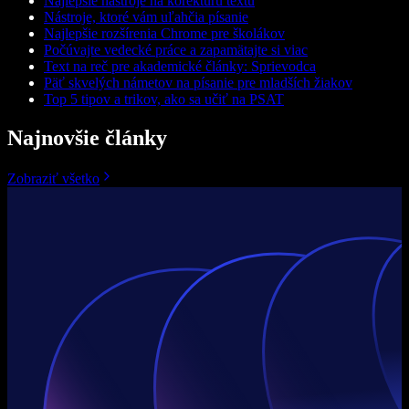
Najlepšie nástroje na korektúru textu
Nástroje, ktoré vám uľahčia písanie
Najlepšie rozšírenia Chrome pre školákov
Počúvajte vedecké práce a zapamätajte si viac
Text na reč pre akademické články: Sprievodca
Päť skvelých námetov na písanie pre mladších žiakov
Top 5 tipov a trikov, ako sa učiť na PSAT
Najnovšie články
Zobraziť všetko