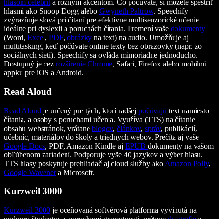
hlasom celebrít
a rôznym akcentom. Čo počúvate, si môžete spestriť
hlasmi ako Snoop Dogg alebo
Gwyneth Paltrow
. Speechify
zvýrazňuje slová pri čítaní pre efektívne multisenzorické učenie –
ideálne pri dyslexii a poruchách čítania. Premení vaše
dokumenty
(Word,
Excel
,
PDF
,
obrázky
na text) na audio. Umožňuje aj
multitasking, keď počúvate online texty bez obrazovky (napr. zo
sociálnych sietí). Speechify sa ovláda mimoriadne jednoducho.
Dostupný je cez
rozšírenie Chrome
, Safari, Firefox alebo mobilnú
appku pre iOS a Android.
Read Aloud
Read Aloud
je určený pre tých, ktorí radšej
počúvajú
text namiesto
čítania, a osoby s poruchami učenia. Využíva (TTS) na čítanie
obsahu webstránok, vrátane
blogov
,
článkov
,
správ
, publikácií,
učebníc, materiálov do školy a triednych webov. Prečíta aj vaše
Google Docs
, PDF, Amazon Kindle aj
EPUB
dokumenty na vašom
obľúbenom zariadení. Podporuje vyše 40 jazykov a výber hlasu.
TTS hlasy poskytuje prehliadač aj cloud služby ako
Amazon Polly
,
Google Wavenet
a Microsoft.
Kurzweil 3000
Kurzweil 3000
je oceňovaná softvérová platforma vyvinutá na
podporu študentov s poruchami gramotnosti, vrátane
dysgrafie
a