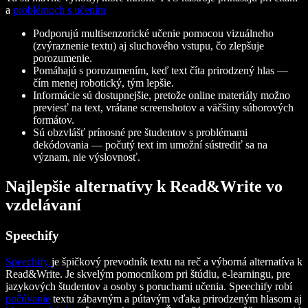
a
problémoch s učením
Podporujú multisenzorické učenie pomocou vizuálneho
(zvýraznenie textu) aj sluchového vstupu, čo zlepšuje
porozumenie.
Pomáhajú s porozumením, keď text číta prirodzený hlas —
čím menej robotický, tým lepšie.
Informácie sú dostupnejšie, pretože online materiály možno
previesť na text, vrátane screenshotov a väčšiny súborových
formátov.
Sú obzvlášť prínosné pre študentov s problémami
dekódovania — počutý text im umožní sústrediť sa na
význam, nie výslovnosť.
Najlepšie alternatívy k Read&Write vo
vzdelávaní
Speechify
Speechify
je špičkový prevodník textu na reč a výborná alternatíva k
Read&Write. Je skvelým pomocníkom pri štúdiu, e-learningu, pre
jazykových študentov a osoby s poruchami učenia. Speechify robí
počúvanie
textu zábavným a pútavým vďaka prirodzeným hlasom aj