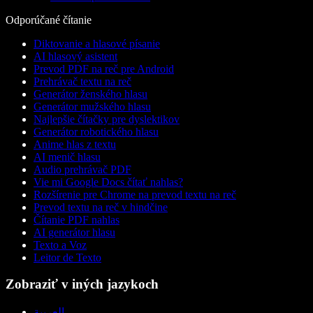
Odporúčané čítanie
Diktovanie a hlasové písanie
AI hlasový asistent
Prevod PDF na reč pre Android
Prehrávač textu na reč
Generátor ženského hlasu
Generátor mužského hlasu
Najlepšie čítačky pre dyslektikov
Generátor robotického hlasu
Anime hlas z textu
AI menič hlasu
Audio prehrávač PDF
Vie mi Google Docs čítať nahlas?
Rozšírenie pre Chrome na prevod textu na reč
Prevod textu na reč v hindčine
Čítanie PDF nahlas
AI generátor hlasu
Texto a Voz
Leitor de Texto
Zobraziť v iných jazykoch
العربية