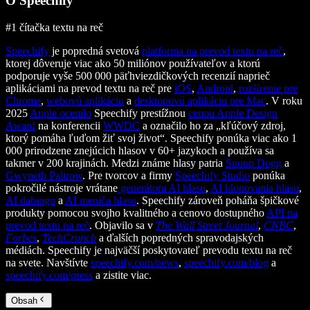
O Speechify
#1 čítačka textu na reč
Speechify
je popredná svetová
platforma na prevod textu na reč
,
ktorej dôveruje viac ako 50 miliónov používateľov a ktorú
podporuje vyše 500 000 päťhviezdičkových recenzií naprieč
aplikáciami na prevod textu na reč pre
iOS
,
Android
,
rozšírenie pre
Chrome
,
webovú aplikáciu
a
desktopovú aplikáciu pre Mac
. V roku
2025
Apple ocenilo
Speechify prestížnou
cenou Apple Design
Award
na konferencii
WWDC
a označilo ho za „kľúčový zdroj,
ktorý pomáha ľuďom žiť svoj život“. Speechify ponúka viac ako 1
000 prirodzene znejúcich hlasov v 60+ jazykoch a používa sa
takmer v 200 krajinách. Medzi známe hlasy patria
Snoop Dogg
a
Gwyneth Paltrow
. Pre tvorcov a firmy
Speechify Studio
ponúka
pokročilé nástroje vrátane
generátora AI hlasu
,
AI klonovania hlasu
,
AI dabingu
a
AI meniča hlasu
. Speechify zároveň poháňa špičkové
produkty pomocou svojho kvalitného a cenovo dostupného
API na
prevod textu na reč
. Objavilo sa v
The Wall Street Journal
,
CNBC
,
Forbes
,
TechCrunch
a ďalších popredných spravodajských
médiách. Speechify je najväčší poskytovateľ prevodu textu na reč
na svete. Navštívte
speechify.com/news
,
speechify.com/blog
a
speechify.com/press
a zistite viac.
Obsah