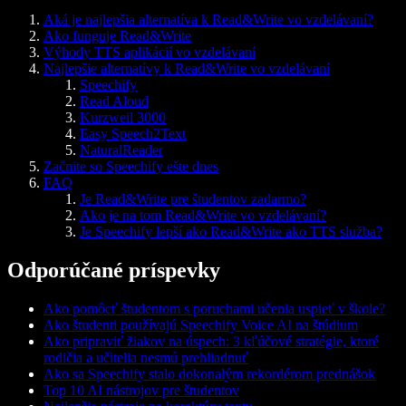
Aká je najlepšia alternatíva k Read&Write vo vzdelávaní?
Ako funguje Read&Write
Výhody TTS aplikácií vo vzdelávaní
Najlepšie alternatívy k Read&Write vo vzdelávaní
Speechify
Read Aloud
Kurzweil 3000
Easy Speech2Text
NaturalReader
Začnite so Speechify ešte dnes
FAQ
Je Read&Write pre študentov zadarmo?
Ako je na tom Read&Write vo vzdelávaní?
Je Speechify lepší ako Read&Write ako TTS služba?
Odporúčané príspevky
Ako pomôcť študentom s poruchami učenia uspieť v škole?
Ako študenti používajú Speechify Voice AI na štúdium
Ako pripraviť žiakov na úspech: 3 kľúčové stratégie, ktoré
rodičia a učitelia nesmú prehliadnuť
Ako sa Speechify stalo dokonalým rekordérom prednášok
Top 10 AI nástrojov pre študentov