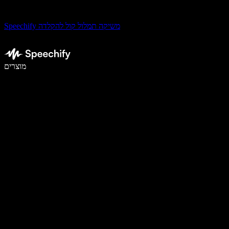
Speechify משיקה תמלול קול להקלדה
לכתוב פי 5 מהר יותר עם הכתבה קולית
מוצרים
למידע נוסף