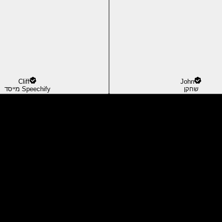
Cliff
John
שחקן
מייסד Speechify