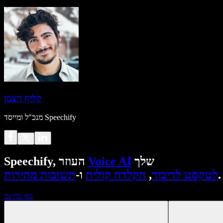
קליף ויצמן
מנכ"ל ומייסד Speechify
שלך
Voice AI
Speechify, העוזר
.
לטקסט לדיבור
,
הקלדה קולית
ו-
תשובות מהירות
נסו בחינם