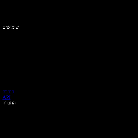
שימושים
הורדה
API
החברה