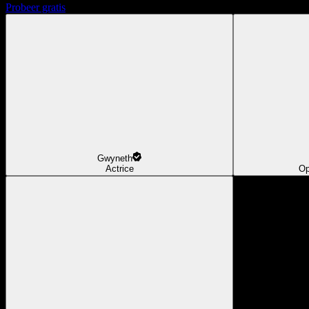
Probeer gratis
Gwyneth
Actrice
Op