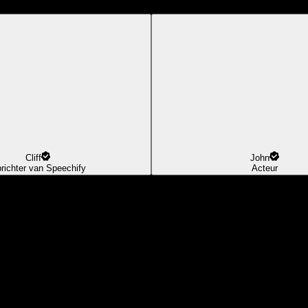
Cliff
John
richter van Speechify
Acteur