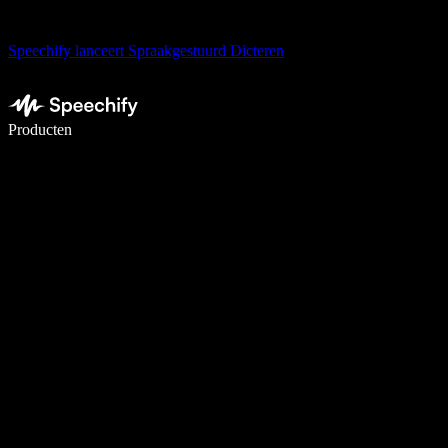
Speechify lanceert Spraakgestuurd Dicteren
Schrijf 5× sneller met spraaktypen
Producten
Meer informatie