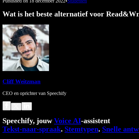
Published on
18 december 2022
•
Studenten
Wat is het beste alternatief voor Read&Wr
Cliff Weitzman
CEO en oprichter van Speechify
Speechify, jouw
Voice AI
-assistent
Tekst-naar-spraak
.
Stemtypen
.
Snelle ant