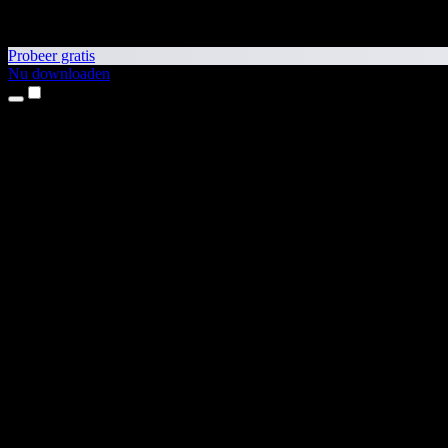
Probeer gratis
Nu downloaden
Producten
Tekst-naar-spraak
iPhone- en iPad-apps
Android-app
Chrome-extensie
Edge-extensie
Webapp
Mac-app
Windows-app