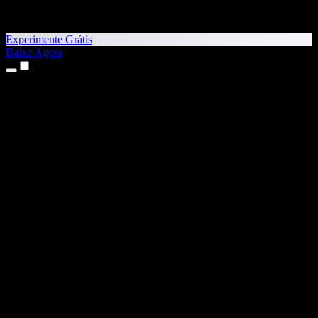
Experimente Grátis
Baixe Agora
Produtos
Texto para Fala
Apps para iPhone e iPad
App para Android
Extensão para Chrome
Extensão para Edge
App Web
App para Mac
App para Windows