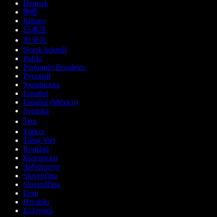
Deutsch
हिन्दी
Italiano
日本語
한국어
Norsk bokmål
Polski
Português Brasileiro
Русский
Українська
Español
Español (México)
Svenska
ไทย
Türkçe
Tiếng Việt
Română
Български
ქართული
Slovenčina
Slovenščina
Eesti
Hrvatski
Ελληνικά