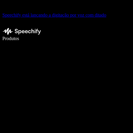
Speechify está lançando a digitação por voz com ditado
Escreva 5× mais rápido com digitação por voz
Produtos
Saiba mais