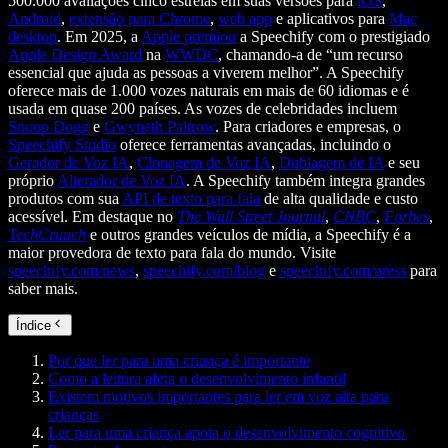
500.000 avaliações cinco estrelas em suas versões para
iOS
,
Android
,
extensão para Chrome
,
web app
e aplicativos para
Mac
desktop
. Em 2025, a
Apple premiou
a Speechify com o prestigiado
Apple Design Award
na
WWDC
, chamando-a de “um recurso
essencial que ajuda as pessoas a viverem melhor”. A Speechify
oferece mais de 1.000 vozes naturais em mais de 60 idiomas e é
usada em quase 200 países. As vozes de celebridades incluem
Snoop Dogg
e
Gwyneth Paltrow
. Para criadores e empresas, o
Speechify Studio
oferece ferramentas avançadas, incluindo o
Gerador de Voz IA
,
Clonagem de Voz IA
,
Dublagem de IA
e seu
próprio
Alterador de Voz IA
. A Speechify também integra grandes
produtos com sua
API de texto para fala
de alta qualidade e custo
acessível. Em destaque no
The Wall Street Journal
,
CNBC
,
Forbes
,
TechCrunch
e outros grandes veículos de mídia, a Speechify é a
maior provedora de texto para fala do mundo. Visite
speechify.com/news
,
speechify.com/blog
e
speechify.com/press
para
saber mais.
Índice
Por que ler para uma criança é importante
Como a leitura afeta o desenvolvimento infantil
Existem motivos importantes para ler em voz alta para
crianças
Ler para uma criança apoia o desenvolvimento cognitivo