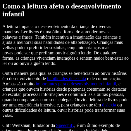
Como a leitura afeta o desenvolvimento
infantil
A leitura impacta o desenvolvimento da criança de diversas
maneiras. Ler livros é uma ótima forma de aprender novas
palavras e frases. Também incentiva a imaginação das crianças e
ajuda a melhorar suas habilidades de alfabetização. Crianças mais
velhas podem preferir ler sozinhas, enquanto crianças mais
novas pode ser que prefiram ouvir alguém lendo. De qualquer
forma, as crianças vivenciam interações e sentem maior bem-estar ao
ler ou ao ouvir alguém lendo.
Outra maneira pela qual as crianças se beneficiam ao ouvir histórias
é o desenvolvimento de
habilidades de escuta
e de comunicação.
Ambas são muito
importantes para o desenvolvimento infantil
, e
crianças que ouvem histórias desde pequenas costumam se destacar
ao escutar, processar informações e comunicá-las a outras pessoas,
quando comparadas com seus colegas. Ouvir a leitura de livros pode
ser uma experiência imersiva e, para crianças que têm
dislexia
ou
outras dificuldades de leitura, ouvir histórias pode transformar suas
vidas.
Cliff Weitzman, fundador da
Speechify
, é um ótimo exemplo de
criança que adorava ouvir histórias. Assista à história dele.