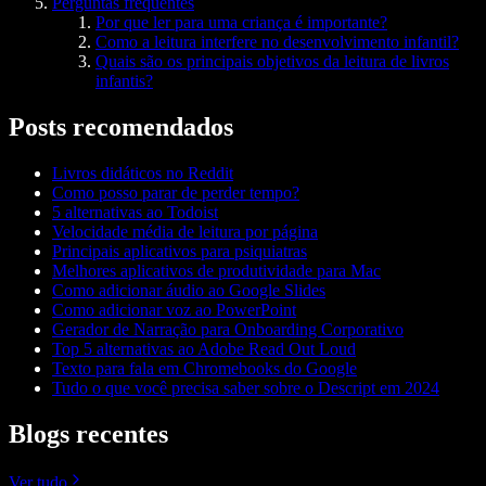
Perguntas frequentes
Por que ler para uma criança é importante?
Como a leitura interfere no desenvolvimento infantil?
Quais são os principais objetivos da leitura de livros
infantis?
Posts recomendados
Livros didáticos no Reddit
Como posso parar de perder tempo?
5 alternativas ao Todoist
Velocidade média de leitura por página
Principais aplicativos para psiquiatras
Melhores aplicativos de produtividade para Mac
Como adicionar áudio ao Google Slides
Como adicionar voz ao PowerPoint
Gerador de Narração para Onboarding Corporativo
Top 5 alternativas ao Adobe Read Out Loud
Texto para fala em Chromebooks do Google
Tudo o que você precisa saber sobre o Descript em 2024
Blogs recentes
Ver tudo