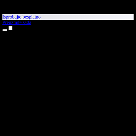
Isprobajte besplatno
Preuzmite sada
Proizvodi
Pretvaranje teksta u govor
Aplikacije za iPhone i iPad
Aplikacija za Android
Proširenje za Chrome
Proširenje za Edge
Web-aplikacija
Aplikacija za Mac
Aplikacija za Windows