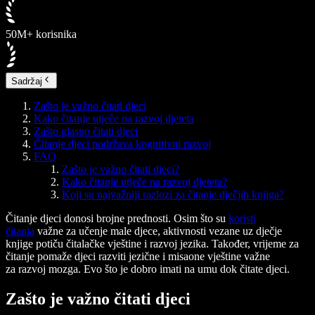
50M+ korisnika
Sadržaj
Zašto je važno čitati djeci
Kako čitanje utječe na razvoj djeteta
Zašto glasno čitati djeci
Čitanje djeci podržava kognitivni razvoj
FAQ
Zašto je važno čitati djeci?
Kako čitanje utječe na razvoj djeteta?
Koji su najvažniji razlozi za čitanje dječjih knjiga?
Čitanje djeci donosi brojne prednosti. Osim što su
koristi
čitanja
važne za učenje male djece, aktivnosti vezane uz dječje
knjige potiču čitalačke vještine i razvoj jezika. Također, vrijeme za
čitanje pomaže djeci razviti jezične i misaone vještine važne
za razvoj mozga. Evo što je dobro imati na umu dok čitate djeci.
Zašto je važno čitati djeci