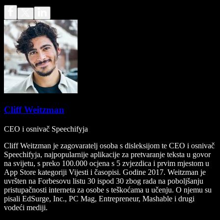
Cliff Weitzman
CEO i osnivač Speechifyja
Cliff Weitzman je zagovaratelj osoba s disleksijom te CEO i osnivač
Speechifyja, najpopularnije aplikacije za pretvaranje teksta u govor
na svijetu, s preko 100.000 ocjena s 5 zvjezdica i prvim mjestom u
App Store kategoriji Vijesti i časopisi. Godine 2017. Weitzman je
uvršten na Forbesovu listu 30 ispod 30 zbog rada na poboljšanju
pristupačnosti interneta za osobe s teškoćama u učenju. O njemu su
pisali EdSurge, Inc., PC Mag, Entrepreneur, Mashable i drugi
vodeći mediji.