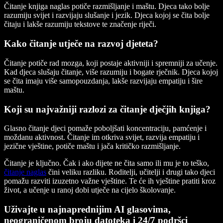
Čitanje knjiga naglas potiče razmišljanje i maštu. Djeca tako bolje
razumiju svijet i razvijaju slušanje i jezik. Djeca kojoj se čita bolje
čitaju i lakše razumiju tekstove te značenje riječi.
Kako čitanje utječe na razvoj djeteta?
Čitanje potiče rad mozga, koji postaje aktivniji i spremniji za učenje.
Kad djeca slušaju čitanje, više razumiju i bogate rječnik. Djeca kojoj
se čita imaju više samopouzdanja, lakše razvijaju empatiju i šire
maštu.
Koji su najvažniji razlozi za čitanje dječjih knjiga?
Glasno čitanje djeci pomaže poboljšati koncentraciju, pamćenje i
moždanu aktivnost. Čitanje im otkriva svijet, razvija empatiju i
jezične vještine, potiče maštu i jača kritičko razmišljanje.
Čitanje je ključno. Čak i ako dijete ne čita samo ili mu je to teško,
čitanje naglas
čini veliku razliku. Roditelji, učitelji i drugi tako djeci
pomažu razviti izuzetno važne vještine. Te će ih vještine pratiti kroz
život, a učenje u ranoj dobi utječe na cijelo školovanje.
Uživajte u najnaprednijim AI glasovima,
neograničenom broju datoteka i 24/7 podršci