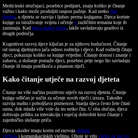
Medicinski stručnjaci, posebice pedijatri, znaju koliko je čitanje
važno i kako može produljiti raspon pažnje. Kad netko
čita
djetetu
, u djeteta se razvija i ljubav prema knjigama. Djeca koriste
knjige za istraživanje svijeta i učenje
o
različitim temama koje ih
zanimaju. Kad
djeca dobro čitaju
, lakše savladavaju gradivo iz
drugih područja.
Kognitivni razvoj djece ključan je za njihovu budućnost. Čitanje
od ranog djetinjstva jača odnos roditelja i djece. Kad roditelji čitaju
djeci, pokazuju koliko su knjige vrijedne. Čitanje donosi i znanje i
zabavu, a slušanje pomaže djeci, posebno prije nego što savladaju
čitanje ili imaju poteškoća s pisanom riječi.
Kako čitanje utječe na razvoj djeteta
Čitanje na više načina pozitivno utječe na razvoj djeteta. Čitanje
knjiga odličan je način za učenje novih riječi i izraza. Također
razvija maštu i poboljšava pismenost. Starija djeca često žele čitati
sama, dok mlađa više vole da im netko čita. U oba slučaja, djeca
dobivaju priliku za interakciju i osjećaj dobrobiti kroz čitanje i
zajedničko slušanje priča.
Djeca također imaju korist od razvoja
slušnih
vještina
i komunikacijskih vještina. Oboje je vrlo
važno za razvoj