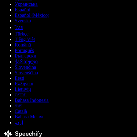
Українська
Español
Español (México)
Svenska
ไทย
Türkçe
Tiếng Việt
Română
Português
Български
ქართული
Slovenčina
Slovenščina
Eesti
Ελληνικά
Lietuvių
עברית
Bahasa Indonesia
বাংলা
Català
Bahasa Melayu
اردو