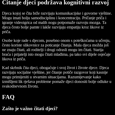
Čitanje djeci podržava kognitivni razvoj
Djeca kojoj se čita brže razvijaju komunikacijske i govorne vještine.
Mogu imati bolju samodisciplinu i koncentraciju. Pričanje priča i
igranje videoigrica od malih nogu potpomaže razvoju mozga. Ta
djeca često bolje pamte i lakše razvijaju empatiju kroz likove iz
priča.
Osobe koje rade s djecom, posebno onom s poteškoćama u učenju,
često koriste slikovnice za poticanje čitanja. Mala djeca možda još
ne znaju čitati, ali roditelji i drugi odrasli mogu im čitati. Starija
braća i prijatelji isto mogu čitati mlađima, pa tako svi dijele osjećaje
likova iz priča.
Kad skrbnik čita djeci, obogaćuje i svoj život i živote djece. Djeca
razvijaju socijalne vještine, jer čitanje potiče razgovor koji kasnije
mogu primijeniti u stvarnim situacijama. Razumijevanje kako
izmišljeni lik rješava probleme pomaže djeci donositi bolje odluke u
svakodnevnom životu.
FAQ
Zašto je važno čitati djeci?