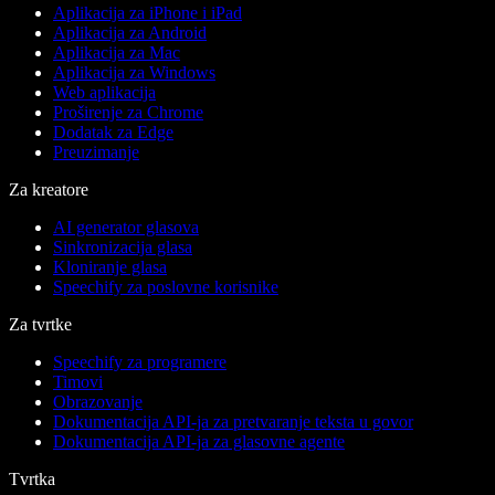
Aplikacija za iPhone i iPad
Aplikacija za Android
Aplikacija za Mac
Aplikacija za Windows
Web aplikacija
Proširenje za Chrome
Dodatak za Edge
Preuzimanje
Za kreatore
AI generator glasova
Sinkronizacija glasa
Kloniranje glasa
Speechify za poslovne korisnike
Za tvrtke
Speechify za programere
Timovi
Obrazovanje
Dokumentacija API-ja za pretvaranje teksta u govor
Dokumentacija API-ja za glasovne agente
Tvrtka