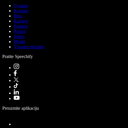
O nama
Kontakt
Blog
Karijere
Partneri
Pomoć
Status
Mediji
Vizualni identitet
Pratite Speechify
Preuzmite aplikaciju