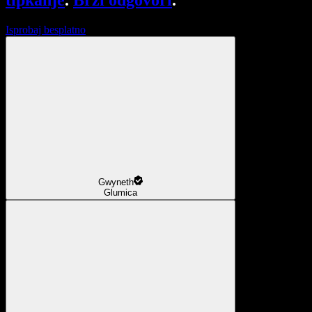
tipkanje
.
Brzi odgovori
.
Isprobaj besplatno
Gwyneth
Glumica