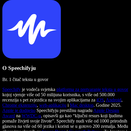
O Speechifyju
Br. 1 čitač teksta u govor
Speechify
je vodeća svjetska
platforma za pretvaranje teksta u govor
kojoj vjeruje više od 50 milijuna korisnika, s više od 500.000
recenzija s pet zvjezdica na svojim aplikacijama za
iOS
,
Android
,
Chrome ekstenziju
,
web-aplikaciju
i
Mac desktop
. Godine 2025.
Apple je dodijelio
Speechifyju prestižnu nagradu
Apple Design
Award
na
WWDC-u
, opisavši ga kao “ključni resurs koji ljudima
pomaže živjeti svoje živote”. Speechify nudi više od 1000 prirodnih
glasova na više od 60 jezika i koristi se u gotovo 200 zemalja. Među