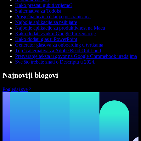
Kako prestati gubiti vrijeme?
5 alternativa za Todoist
Prosječna brzina čitanja po stranicama
Najbolje aplikacije za psihijatre
Najbolje aplikacije za produktivnost na Macu
Kako dodati zvuk u Google Prezentacije
Kako dodati glas u PowerPoint
Generator glasova za onboarding u tvrtkama
Top 5 alternativa za Adobe Read Out Loud
Pretvaranje teksta u govor na Google Chromebook uređajima
Sve što trebate znati o Descriptu u 2024.
Najnoviji blogovi
Pogledaj sve