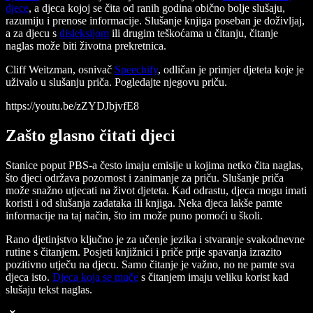
djece
, a djeca kojoj se čita od ranih godina obično bolje slušaju,
razumiju i prenose informacije. Slušanje knjiga poseban je doživljaj,
a za djecu s
disleksijom
ili drugim teškoćama u čitanju, čitanje
naglas može biti životna prekretnica.
Cliff Weitzman, osnivač
Speechify
, odličan je primjer djeteta koje je
uživalo u slušanju priča. Pogledajte njegovu priču.
https://youtu.be/zZYDJbjvfE8
Zašto glasno čitati djeci
Stanice poput PBS-a često imaju emisije u kojima netko čita naglas,
što djeci održava pozornost i zanimanje za priču. Slušanje priča
može snažno utjecati na život djeteta. Kad odrastu, djeca mogu imati
koristi i od slušanja zadataka ili knjiga. Neka djeca lakše pamte
informacije na taj način, što im može puno pomoći u školi.
Rano djetinjstvo ključno je za učenje jezika i stvaranje svakodnevne
rutine s čitanjem. Posjeti knjižnici i priče prije spavanja izrazito
pozitivno utječu na djecu. Samo čitanje je važno, no ne pamte sva
djeca isto.
Djeca koja se muče
s čitanjem imaju veliku korist kad
slušaju tekst naglas.