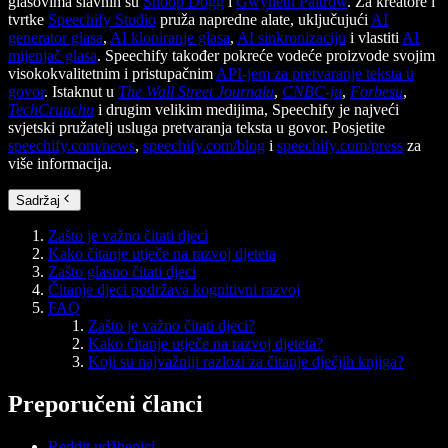
glasovima slavnih su
Snoop Dogg
i
Gwyneth Paltrow
. Za kreatore i
tvrtke
Speechify Studio
pruža napredne alate, uključujući
AI
generator glasa
,
AI kloniranje glasa
,
AI sinkronizaciju
i vlastiti
AI
mijenjač glasa
. Speechify također pokreće vodeće proizvode svojim
visokokvalitetnim i pristupačnim
API-jem za pretvaranje teksta u
govor
. Istaknut u
The Wall Street Journalu
,
CNBC-ju
,
Forbesu
,
TechCrunchu
i drugim velikim medijima, Speechify je najveći
svjetski pružatelj usluga pretvaranja teksta u govor. Posjetite
speechify.com/news
,
speechify.com/blog
i
speechify.com/press
za
više informacija.
Sadržaj
Zašto je važno čitati djeci
Kako čitanje utječe na razvoj djeteta
Zašto glasno čitati djeci
Čitanje djeci podržava kognitivni razvoj
FAQ
Zašto je važno čitati djeci?
Kako čitanje utječe na razvoj djeteta?
Koji su najvažniji razlozi za čitanje dječjih knjiga?
Preporučeni članci
Reddit udžbenici