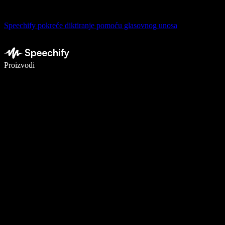
Speechify pokreće diktiranje pomoću glasovnog unosa
Pišite 5× brže uz glasovno diktiranje
Proizvodi
Saznajte više