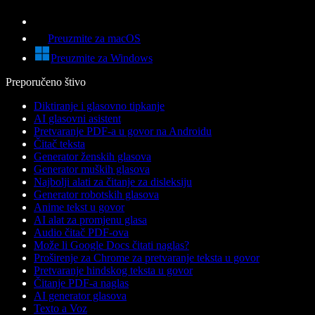
Preuzmite za macOS
Preuzmite za Windows
Preporučeno štivo
Diktiranje i glasovno tipkanje
AI glasovni asistent
Pretvaranje PDF-a u govor na Androidu
Čitač teksta
Generator ženskih glasova
Generator muških glasova
Najbolji alati za čitanje za disleksiju
Generator robotskih glasova
Anime tekst u govor
AI alat za promjenu glasa
Audio čitač PDF-ova
Može li Google Docs čitati naglas?
Proširenje za Chrome za pretvaranje teksta u govor
Pretvaranje hindskog teksta u govor
Čitanje PDF-a naglas
AI generator glasova
Texto a Voz