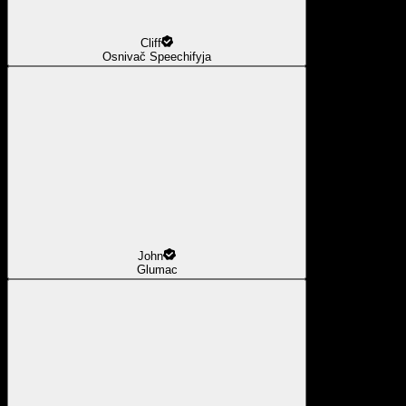
Cliff
Osnivač Speechifyja
John
Glumac