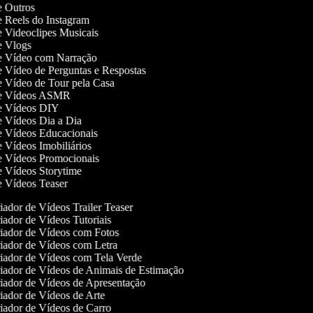
de Outros
de Reels do Instagram
de Videoclipes Musicais
de Vlogs
de Vídeo com Narração
de Vídeo de Perguntas e Respostas
de Vídeo de Tour pela Casa
 de Vídeos ASMR
 de Vídeos DIY
de Vídeos Dia a Dia
de Vídeos Educacionais
de Vídeos Imobiliários
de Vídeos Promocionais
de Vídeos Storytime
de Vídeos Teaser
ador de Vídeos Trailer Teaser
ador de Vídeos Tutoriais
iador de Vídeos com Fotos
ador de Vídeos com Letra
iador de Vídeos com Tela Verde
ador de Vídeos de Animais de Estimação
ador de Vídeos de Apresentação
ador de Vídeos de Arte
ador de Vídeos de Carro