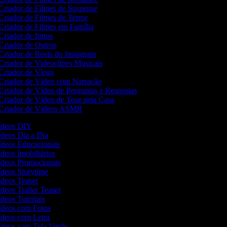
Criador de Filmes de Suspense
Criador de Filmes de Terror
Criador de Filmes em Família
Criador de Intros
Criador de Outros
Criador de Reels do Instagram
Criador de Videoclipes Musicais
Criador de Vlogs
Criador de Vídeo com Narração
Criador de Vídeo de Perguntas e Respostas
Criador de Vídeo de Tour pela Casa
Criador de Vídeos ASMR
Vídeos DIY
Vídeos Dia a Dia
Vídeos Educacionais
ídeos Imobiliários
Vídeos Promocionais
Vídeos Storytime
Vídeos Teaser
ídeos Trailer Teaser
ídeos Tutoriais
Vídeos com Fotos
Vídeos com Letra
Vídeos com Tela Verde