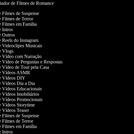
iador de Filmes de Romance
de Filmes de Suspense
de Filmes de Terror
de Filmes em Família
de Intros
de Outros
de Reels do Instagram
de Videoclipes Musicais
de Vlogs
de Vídeo com Narração
de Vídeo de Perguntas e Respostas
de Vídeo de Tour pela Casa
 de Vídeos ASMR
 de Vídeos DIY
de Vídeos Dia a Dia
de Vídeos Educacionais
de Vídeos Imobiliários
de Vídeos Promocionais
de Vídeos Storytime
de Vídeos Teaser
de Filmes de Suspense
de Filmes de Terror
de Filmes em Família
de Intros