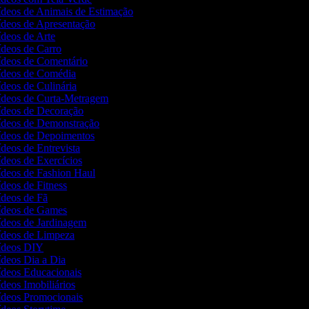
Vídeos de Animais de Estimação
Vídeos de Apresentação
ídeos de Arte
Vídeos de Carro
Vídeos de Comentário
Vídeos de Comédia
ídeos de Culinária
Vídeos de Curta-Metragem
Vídeos de Decoração
Vídeos de Demonstração
Vídeos de Depoimentos
ídeos de Entrevista
ídeos de Exercícios
Vídeos de Fashion Haul
ídeos de Fitness
Vídeos de Fã
Vídeos de Games
Vídeos de Jardinagem
Vídeos de Limpeza
Vídeos DIY
Vídeos Dia a Dia
Vídeos Educacionais
ídeos Imobiliários
Vídeos Promocionais