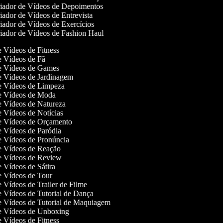
iador de Vídeos de Depoimentos
ador de Vídeos de Entrevista
ador de Vídeos de Exercícios
ador de Vídeos de Fashion Haul
de Vídeos de Fitness
de Vídeos de Fã
de Vídeos de Games
de Vídeos de Jardinagem
de Vídeos de Limpeza
de Vídeos de Moda
de Vídeos de Natureza
de Vídeos de Notícias
de Vídeos de Orçamento
de Vídeos de Paródia
de Vídeos de Pronúncia
de Vídeos de Reação
de Vídeos de Review
de Vídeos de Sátira
de Vídeos de Tour
de Vídeos de Trailer de Filme
de Vídeos de Tutorial de Dança
de Vídeos de Tutorial de Maquiagem
de Vídeos de Unboxing
de Vídeos de Fitness