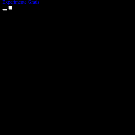
Experimente Grátis
Produtos
Texto para Fala
Apps para iPhone e iPad
App para Android
Extensão para Chrome
Extensão para Edge
App Web
App para Mac
App para Windows
Gerador de Voz com IA
Dublagem de Voz
Dublagem