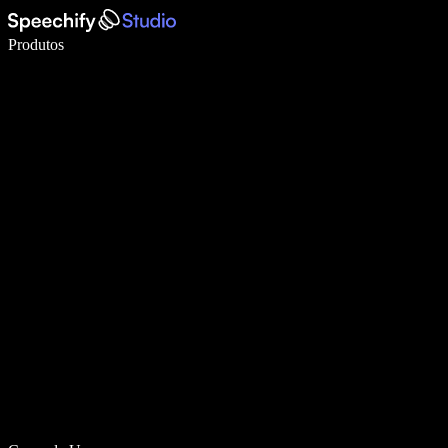
Escreva 5× mais rápido com digitação por voz
Produtos
Saiba mais