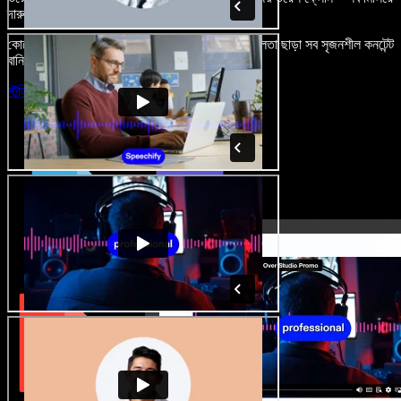
দারুণ মনে রাখার মতো অডিও-ভিডিও প্রজেক্ট বানান।
কোনো শেখার ঝামেলা নেই, শুধু ব্রাউজারে খুলুন—আর দুর্বলতা ছাড়া সব সৃজনশীল কনটেন্ট
বানিয়ে ফেলুন।
স্টুডিও চালু করুন