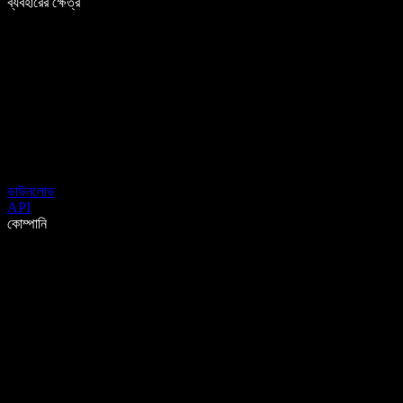
ব্যবহারের ক্ষেত্র
ডাউনলোড
API
কোম্পানি