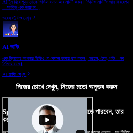
AI টুল দিয়ে শূন্য থেকে ভিডিও বানান আর এডিট করুন। ভিডিও এডিটিং আর ক্রিয়েশন
—সবকিছু এক জায়গায়।
ভয়েস স্টুডিও দেখুন
AI ডাবিং
এক ক্লিকেই আপনার ভিডিও যে কোনো ভাষায় ডাব করুন। ভয়েস, টোন, গতি—সব
মিলিয়ে যাবে।
AI ডাবিং দেখুন
নিজের চোখে দেখুন, নিজের মতো অনুভব করুন
Speechify Studio দিয়ে কী কী করতে পারবেন, তার
কয়েকটা উদাহরণ দেখুন
ভয়েসওভার, রয়্যালটি-ফ্রি ছবি, অডিও, ভিডিও যোগ, নিজের ভয়েস ক্লোন—সব মিলিয়ে