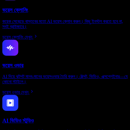
ভয়েস ক্লোনিং
কয়েক সেকেন্ডে বাস্তবের মতো AI ভয়েস ক্লোন করুন। কিছু ইনস্টল করতে হবে না,
সবই ব্রাউজারে।
ভয়েস ক্লোনিং দেখুন
ভয়েস ওভার
AI দিয়ে ঝটপট মানব-মানের ভয়েসওভার তৈরি করুন। টেক্সট, ভিডিও, এক্সপ্লেইনার—যে
কোনো স্টাইলে।
ভয়েস ওভার দেখুন
AI ভিডিও স্টুডিও