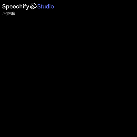
ভয়েস টাইপিং দিয়ে ৫ গুণ দ্রুত লিখুন
প্রোডাক্ট
আরও জানুন