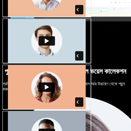
পুরুষ-নারী ভেদে নানান উচ্চারণে বিশাল ভয়েস কালেকশন
প্রতিটি প্রজেক্টকে আলাদা শোনাতে দিন। শত শত AI ভয়েস আর উচ্চারণ থেকে পছন্দ
করুন, নিজের মতো টিউন করুন।