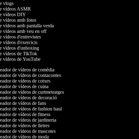
de vlogs
 de vídeos ASMR
de vídeos DIY
de vídeos amb fotos
de vídeos amb pantalla verda
de vídeos amb veu en off
e vídeos d'entrevistes
de vídeos d'exercicis
de vídeos d'unboxing
de vídeos de TikTok
de vídeos de YouTube
eador de vídeos de comèdia
ador de vídeos de contacontes
ador de vídeos de cotxes
ador de vídeos de cuina
ador de vídeos de curtmetratges
ador de vídeos de decoració
ador de vídeos de fans
ador de vídeos de fashion haul
ador de vídeos de fitness
ador de vídeos de jardineria
ador de vídeos de lletres
eador de vídeos de mascotes
eador de vídeos de moda