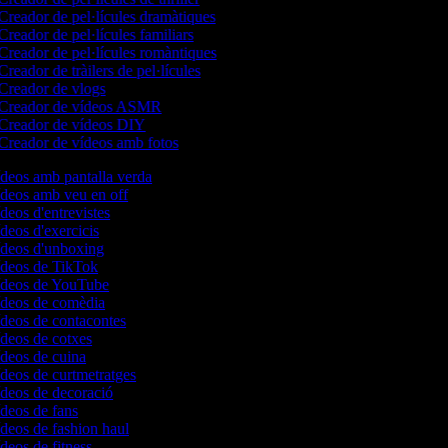
Creador de pel·lícules dramàtiques
Creador de pel·lícules familiars
Creador de pel·lícules romàntiques
Creador de tràilers de pel·lícules
Creador de vlogs
Creador de vídeos ASMR
Creador de vídeos DIY
Creador de vídeos amb fotos
ídeos amb pantalla verda
vídeos amb veu en off
ídeos d'entrevistes
ídeos d'exercicis
vídeos d'unboxing
vídeos de TikTok
vídeos de YouTube
vídeos de comèdia
ídeos de contacontes
ídeos de cotxes
ídeos de cuina
ídeos de curtmetratges
ídeos de decoració
ídeos de fans
ídeos de fashion haul
ídeos de fitness