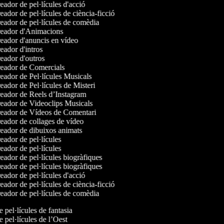
ador de pel·lícules d'acció
ador de pel·lícules de ciència-ficció
ador de pel·lícules de comèdia
eador d'Animacions
ador d'anuncis en vídeo
ador d'intros
ador d'outros
eador de Comercials
ador de Pel·lícules Musicals
ador de Pel·lícules de Misteri
eador de Reels d’Instagram
ador de Videoclips Musicals
eador de Vídeos de Comentari
ador de collages de vídeo
ador de dibuixos animats
ador de pel·lícules
ador de pel·lícules
ador de pel·lícules biogràfiques
ador de pel·lícules biogràfiques
ador de pel·lícules d'acció
ador de pel·lícules de ciència-ficció
ador de pel·lícules de comèdia
e pel·lícules de fantasia
e pel·lícules de l’Oest