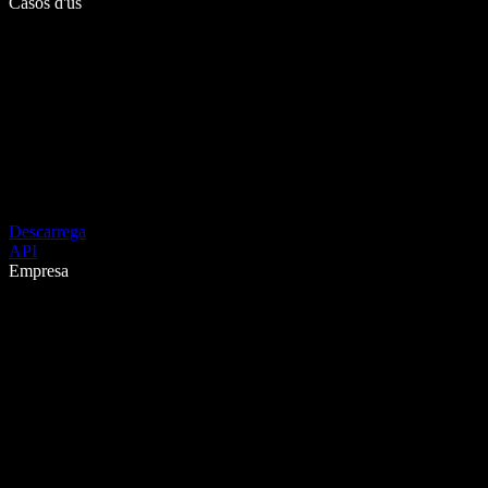
Casos d'ús
Descarrega
API
Empresa