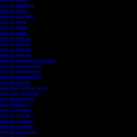
ídeos de jardineria
ídeos de lletres
vídeos de mascotes
vídeos de moda
ídeos de natura
ídeos de neteja
ídeos de notícies
ídeos de paròdia
ídeos de podcast
ídeos de podcast
ídeos de preguntes i respostes
ídeos de presentacions
ídeos de pressupostos
ídeos de pronunciació
ídeos de reacció
ídeos amb pantalla verda
vídeos amb veu en off
ídeos d'entrevistes
ídeos d'exercicis
vídeos d'unboxing
vídeos de TikTok
vídeos de YouTube
vídeos de comèdia
ídeos de contacontes