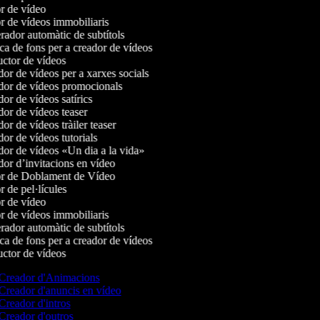
r de vídeo
 de vídeos immobiliaris
ador automàtic de subtítols
a de fons per a creador de vídeos
ctor de vídeos
r de vídeos per a xarxes socials
or de vídeos promocionals
r de vídeos satírics
or de vídeos teaser
r de vídeos tràiler teaser
r de vídeos tutorials
or de vídeos «Un dia a la vida»
or d’invitacions en vídeo
r de Doblament de Vídeo
 de pel·lícules
r de vídeo
 de vídeos immobiliaris
ador automàtic de subtítols
a de fons per a creador de vídeos
ctor de vídeos
Creador d'Animacions
Creador d'anuncis en vídeo
Creador d'intros
Creador d'outros