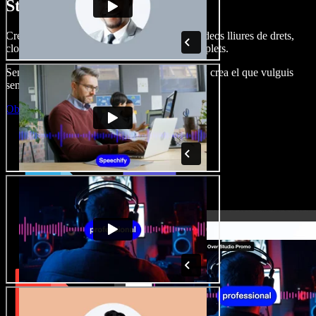
Studio.
Crea dobl. de veu, afegeix imatges, àudio, vídeos lliures de drets,
clona veus i munta projectes multimèdia complets.
Sense corba d’aprenentatge, tot al navegador: crea el que vulguis
sense els límits de sempre.
Obre l'Studio