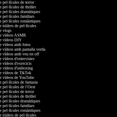
e pel·lícules de terror
e pel·lícules de thriller
de pel·lícules dramàtiques
e pel·lícules familiars
de pel·lícules romàntiques
e tràilers de pel·lícules
de vlogs
 de vídeos ASMR
de vídeos DIY
de vídeos amb fotos
de vídeos amb pantalla verda
de vídeos amb veu en off
e vídeos d'entrevistes
de vídeos d'exercicis
de vídeos d'unboxing
de vídeos de TikTok
de vídeos de YouTube
e pel·lícules de fantasia
e pel·lícules de l’Oest
e pel·lícules de terror
e pel·lícules de thriller
de pel·lícules dramàtiques
e pel·lícules familiars
de pel·lícules romàntiques
e tràilers de pel·lícules