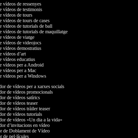
de vídeos de ressenyes
de vídeos de testimonis
de vídeos de tours
de vídeos de tours de cases
e vídeos de tutorials de ball
e vídeos de tutorials de maquillatge
de vídeos de viatge
de vídeos de videojocs
de vídeos demostratius
de vídeos d’art
de vídeos educatius
de vídeos per a Android
de vídeos per a Mac
de vídeos per a Windows
r de vídeos per a xarxes socials
or de vídeos promocionals
r de vídeos satírics
or de vídeos teaser
r de vídeos tràiler teaser
r de vídeos tutorials
or de vídeos «Un dia a la vida»
or d’invitacions en vídeo
r de Doblament de Vídeo
 de pel·lícules