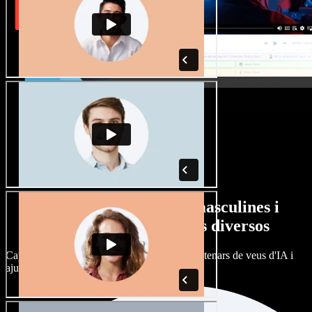
Gran varietat de veus masculines i
femenines amb accents diversos
Cap projecte ha de sonar igual. Tria entre centenars de veus d'IA i
ajusta'n l’accent.