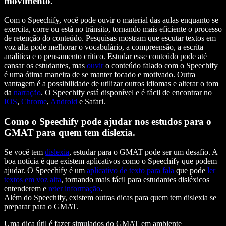
movimento.
Com o Speechify, você pode ouvir o material das aulas enquanto se
exercita, corre ou está no trânsito, tornando mais eficiente o processo
de retenção do conteúdo. Pesquisas mostram que escutar textos em
voz alta pode melhorar o vocabulário, a compreensão, a escrita
analítica e o pensamento crítico. Estudar esse conteúdo pode até
cansar os estudantes, mas
ouvir
o conteúdo falado com o Speechify
é uma ótima maneira de se manter focado e motivado. Outra
vantagem é a possibilidade de utilizar outros idiomas e alterar o tom
da
narração
. O Speechify está disponível e é fácil de encontrar no
IOS
,
Chrome
,
Android
e Safari.
Como o Speechify pode ajudar nos estudos para o
GMAT para quem tem dislexia.
Se você tem
dislexia
, estudar para o GMAT pode ser um desafio. A
boa notícia é que existem aplicativos como o Speechify que podem
ajudar. O Speechify é um
aplicativo de texto para fala
que pode
ler
textos em voz alta
, tornando mais fácil para estudantes disléxicos
entenderem e
reter informação
.
Além do Speechify, existem outras dicas para quem tem dislexia se
preparar para o GMAT.
Uma dica útil é fazer simulados do GMAT em ambiente