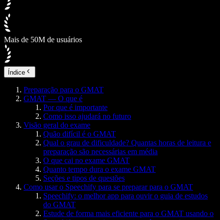
Mais de 50M de usuários
Índice
Preparação para o GMAT
GMAT — O que é
Por que é importante
Como isso ajudará no futuro
Visão geral do exame
Quão difícil é o GMAT
Qual o grau de dificuldade? Quantas horas de leitura e
preparação são necessárias em média
O que cai no exame GMAT
Quanto tempo dura o exame GMAT
Seções e tipos de questões
Como usar o Speechify para se preparar para o GMAT
Speechify: o melhor app para ouvir o guia de estudos
do GMAT
Estude de forma mais eficiente para o GMAT usando o