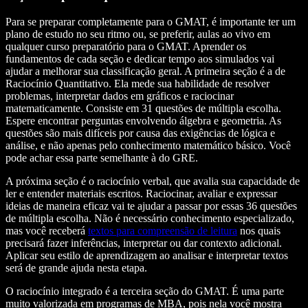
Para se preparar completamente para o GMAT, é importante ter um
plano de estudo no seu ritmo ou, se preferir, aulas ao vivo em
qualquer curso preparatório para o GMAT. Aprender os
fundamentos de cada seção e dedicar tempo aos simulados vai
ajudar a melhorar sua classificação geral. A primeira seção é a de
Raciocínio Quantitativo. Ela mede sua habilidade de resolver
problemas, interpretar dados em gráficos e raciocinar
matematicamente. Consiste em 31 questões de múltipla escolha.
Espere encontrar perguntas envolvendo álgebra e geometria. As
questões são mais difíceis por causa das exigências de lógica e
análise, e não apenas pelo conhecimento matemático básico. Você
pode achar essa parte semelhante à do GRE.
A próxima seção é o raciocínio verbal, que avalia sua capacidade de
ler e entender materiais escritos. Raciocinar, avaliar e expressar
ideias de maneira eficaz vai te ajudar a passar por essas 36 questões
de múltipla escolha. Não é necessário conhecimento especializado,
mas você receberá
textos para compreensão de leitura
nos quais
precisará fazer inferências, interpretar ou dar contexto adicional.
Aplicar seu estilo de aprendizagem ao analisar e interpretar textos
será de grande ajuda nesta etapa.
O raciocínio integrado é a terceira seção do GMAT. É uma parte
muito valorizada em programas de MBA, pois nela você mostra