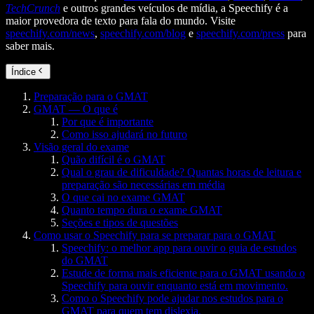
TechCrunch
e outros grandes veículos de mídia, a Speechify é a
maior provedora de texto para fala do mundo. Visite
speechify.com/news
,
speechify.com/blog
e
speechify.com/press
para
saber mais.
Índice
Preparação para o GMAT
GMAT — O que é
Por que é importante
Como isso ajudará no futuro
Visão geral do exame
Quão difícil é o GMAT
Qual o grau de dificuldade? Quantas horas de leitura e
preparação são necessárias em média
O que cai no exame GMAT
Quanto tempo dura o exame GMAT
Seções e tipos de questões
Como usar o Speechify para se preparar para o GMAT
Speechify: o melhor app para ouvir o guia de estudos
do GMAT
Estude de forma mais eficiente para o GMAT usando o
Speechify para ouvir enquanto está em movimento.
Como o Speechify pode ajudar nos estudos para o
GMAT para quem tem dislexia.