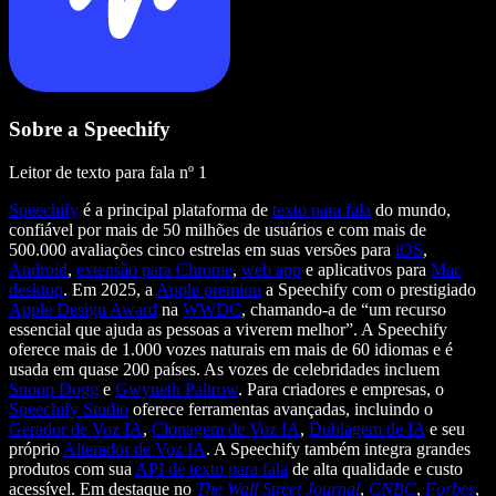
Sobre a Speechify
Leitor de texto para fala nº 1
Speechify
é a principal plataforma de
texto para fala
do mundo,
confiável por mais de 50 milhões de usuários e com mais de
500.000 avaliações cinco estrelas em suas versões para
iOS
,
Android
,
extensão para Chrome
,
web app
e aplicativos para
Mac
desktop
. Em 2025, a
Apple premiou
a Speechify com o prestigiado
Apple Design Award
na
WWDC
, chamando-a de “um recurso
essencial que ajuda as pessoas a viverem melhor”. A Speechify
oferece mais de 1.000 vozes naturais em mais de 60 idiomas e é
usada em quase 200 países. As vozes de celebridades incluem
Snoop Dogg
e
Gwyneth Paltrow
. Para criadores e empresas, o
Speechify Studio
oferece ferramentas avançadas, incluindo o
Gerador de Voz IA
,
Clonagem de Voz IA
,
Dublagem de IA
e seu
próprio
Alterador de Voz IA
. A Speechify também integra grandes
produtos com sua
API de texto para fala
de alta qualidade e custo
acessível. Em destaque no
The Wall Street Journal
,
CNBC
,
Forbes
,