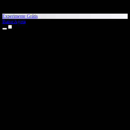
Experimente Grátis
Baixe Agora
Produtos
Texto para Fala
Apps para iPhone e iPad
App para Android
Extensão para Chrome
Extensão para Edge
App Web
App para Mac
App para Windows