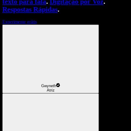
texto para fala
.
Digitação por Voz
.
Respostas Rápidas
.
Experimente grátis
Gwyneth
Atriz