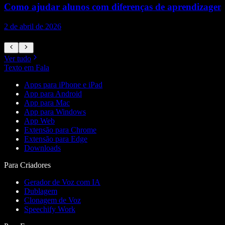
Como ajudar alunos com diferenças de aprendizagem a
2 de abril de 2026
1
Ver tudo
Texto em Fala
Apps para iPhone e iPad
App para Android
App para Mac
App para Windows
App Web
Extensão para Chrome
Extensão para Edge
Downloads
Para Criadores
Gerador de Voz com IA
Dublagem
Clonagem de Voz
Speechify Work