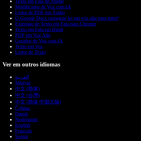
Texto em Fala de Anime
Modificador de Voz com IA
Leitor de PDF em Áudio
O Google Docs consegue ler em voz alta para mim?
Extensão de Texto em Fala para Chrome
Texto em Fala em Hindi
PDF em Voz Alta
Gerador de Voz com IA
Texto em Voz
Leitor de Texto
Ver em outros idiomas
العربية
Magyar
中文 (简体)
中文 (台灣)
中文 (简体 中国大陆)
Čeština
Dansk
Nederlands
English
Français
Suomi