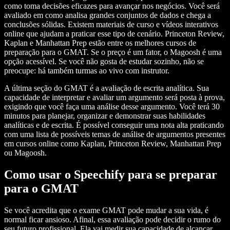
como toma decisões eficazes para avançar nos negócios. Você será
avaliado em como analisa grandes conjuntos de dados e chega a
conclusões sólidas. Existem materiais de curso e vídeos interativos
online que ajudam a praticar esse tipo de cenário. Princeton Review,
Kaplan e Manhattan Prep estão entre os melhores cursos de
preparação para o GMAT. Se o preço é um fator, o Magoosh é uma
opção acessível. Se você não gosta de estudar sozinho, não se
preocupe: há também turmas ao vivo com instrutor.
A última seção do GMAT é a avaliação de escrita analítica. Sua
capacidade de interpretar e avaliar um argumento será posta à prova,
exigindo que você faça uma análise desse argumento. Você terá 30
minutos para planejar, organizar e demonstrar suas habilidades
analíticas e de escrita. É possível conseguir uma nota alta praticando
com uma lista de possíveis temas de análise de argumentos presentes
em cursos online como Kaplan, Princeton Review, Manhattan Prep
ou Magoosh.
Como usar o Speechify para se preparar
para o GMAT
Se você acredita que o exame GMAT pode mudar a sua vida, é
normal ficar ansioso. Afinal, essa avaliação pode decidir o rumo do
seu futuro profissional. Ela vai medir sua capacidade de alcançar