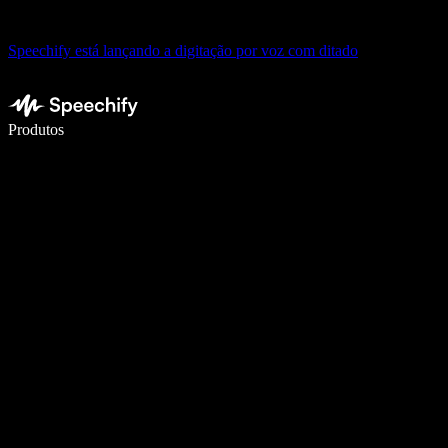
Speechify está lançando a digitação por voz com ditado
Escreva 5× mais rápido com digitação por voz
Produtos
Saiba mais